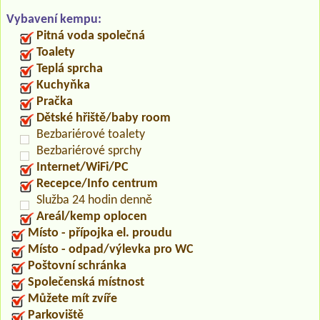
Vybavení kempu:
Pitná voda společná
Toalety
Teplá sprcha
Kuchyňka
Pračka
Dětské hřiště/baby room
Bezbariérové toalety
Bezbariérové sprchy
Internet/WiFi/PC
Recepce/Info centrum
Služba 24 hodin denně
Areál/kemp oplocen
Místo - přípojka el. proudu
Místo - odpad/výlevka pro WC
Poštovní schránka
Společenská místnost
Můžete mít zvíře
Parkoviště