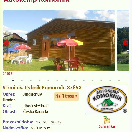
chata
Strmilov
, Rybník Komorník, 37853
Okres:
Jindřichův
Najít trasu »
Hradec
Kraj:
Jihočeský kraj
Oblast:
Česká Kanada
Provozní doba:
12.04. - 30.09.
Schránka
Nadm.výška:
550 m.n.m.