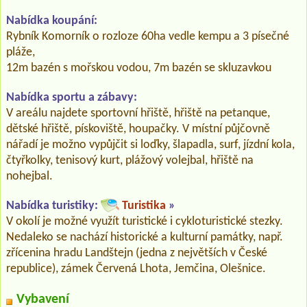
Nabídka koupání:
Rybník Komorník o rozloze 60ha vedle kempu a 3 písečné
pláže,
12m bazén s mořskou vodou, 7m bazén se skluzavkou
Nabídka sportu a zábavy:
V areálu najdete sportovní hřiště, hřiště na petanque,
dětské hřiště, pískoviště, houpačky. V místní půjčovně
nářadí je možno vypůjčit si loďky, šlapadla, surf, jízdní kola,
čtyřkolky, tenisový kurt, plážový volejbal, hřiště na
nohejbal.
Nabídka turistiky:
Turistika
»
V okolí je možné využít turistické i cykloturistické stezky.
Nedaleko se nachází historické a kulturní památky, např.
zřícenina hradu Landštejn (jedna z největších v České
republice), zámek Červená Lhota, Jemčina, Olešnice.
Vybavení