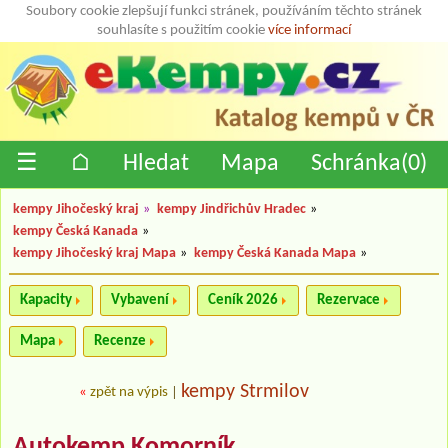
Soubory cookie zlepšují funkci stránek, používáním těchto stránek
souhlasíte s použitím cookie
více informací
☰
⌂
Hledat
Mapa
Schránka(
0
)
kempy Jihočeský kraj
»
kempy Jindřichův Hradec
»
kempy Česká Kanada
»
kempy Jihočeský kraj Mapa
»
kempy Česká Kanada Mapa
»
Kapacity
Vybavení
Ceník 2026
Rezervace
Mapa
Recenze
kempy Strmilov
«
zpět na výpis
|
Autokemp Komorník