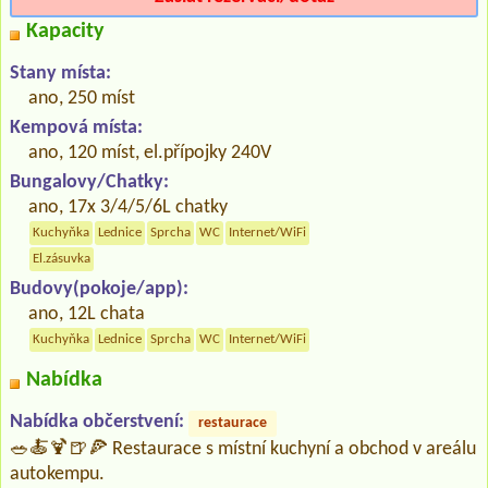
Kapacity
Stany místa:
ano, 250 míst
Kempová místa:
ano, 120 míst, el.přípojky 240V
Bungalovy/Chatky:
ano, 17x 3/4/5/6L chatky
Kuchyňka
Lednice
Sprcha
WC
Internet/WiFi
El.zásuvka
Budovy(pokoje/app):
ano, 12L chata
Kuchyňka
Lednice
Sprcha
WC
Internet/WiFi
Nabídka
Nabídka občerstvení:
restaurace
🥗🍝🍹🍺🍕 Restaurace s místní kuchyní a obchod v areálu
autokempu.