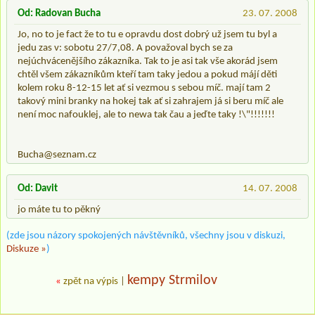
Od: Radovan Bucha
23. 07. 2008
Jo, no to je fact že to tu e opravdu dost dobrý už jsem tu byl a
jedu zas v: sobotu 27/7,08. A považoval bych se za
nejúchvácenějšího zákazníka. Tak to je asi tak vše akorád jsem
chtěl všem zákazníkům kteří tam taky jedou a pokud májí děti
kolem roku 8-12-15 let ať si vezmou s sebou míč. mají tam 2
takový mini branky na hokej tak ať si zahrajem já si beru míč ale
není moc nafouklej, ale to newa tak čau a jeďte taky !\"!!!!!!!
Bucha@seznam.cz
Od: Davit
14. 07. 2008
jo máte tu to pěkný
(zde jsou názory spokojených návštěvníků, všechny jsou v diskuzi,
Diskuze »
)
kempy Strmilov
«
zpět na výpis
|