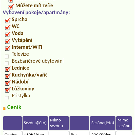
Můžete mít zvíře
Vybavení pokoje/apartmány:
Sprcha
WC
Voda
Vytápění
Internet/WiFi
Televize
Bezbariérové ubytování
Lednice
Kuchyňka/vařič
Nádobí
Lůžkoviny
Přistýlka
Ceník
Mimo
Mimo
Sezóna(léto)
Sezóna(léto)
sezónu
sezónu