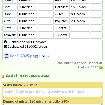
Osoba:
110Kč/den
- -
Bus:
200Kč/den
- -
Dítě:
80Kč/den
- -
Elektřina:
150Kč/den
- -
Stan:
100Kč/den
- -
Zvíře:
80Kč/den
- -
Auto:
100Kč/den
- -
Poplatek:
20Kč/den
- -
Moto:
80Kč/den
- -
*Chatka:
- -
- -
Karavan:
150Kč/den
- -
*Budova:
- -
- -
🛖 3L chatka od 5300Kč/týden
🛖 6L chata od 11800Kč/týden
Ceník 2025.png
(116Kb)...
* Cena může být za celou jednotku.
Posl.akt. 2026
Zaslat rezervaci/dotaz
Stany místa:
250 míst
Kempová místa:
120 míst, el.přípojky 240V