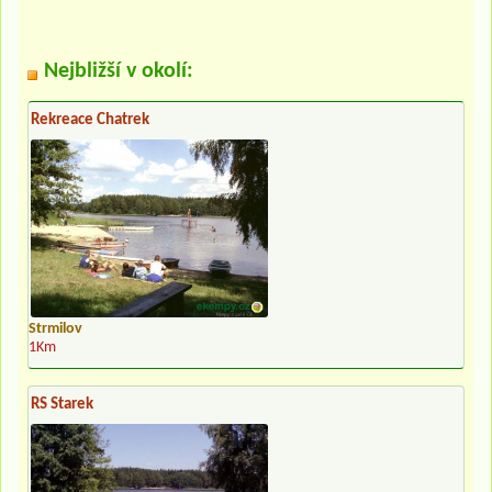
Nejbližší v okolí:
Rekreace Chatrek
Strmilov
1Km
RS Starek