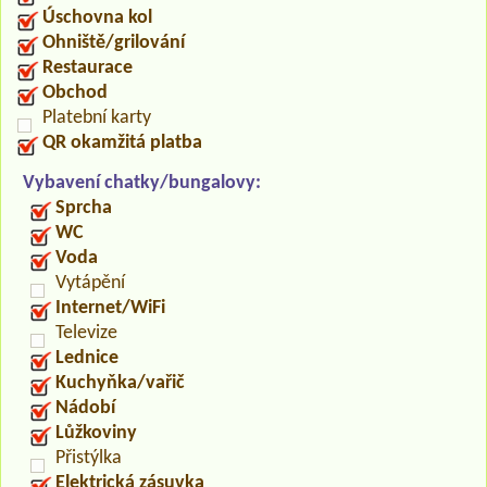
Úschovna kol
Ohniště/grilování
Restaurace
Obchod
Platební karty
QR okamžitá platba
Vybavení chatky/bungalovy:
Sprcha
WC
Voda
Vytápění
Internet/WiFi
Televize
Lednice
Kuchyňka/vařič
Nádobí
Lůžkoviny
Přistýlka
Elektrická zásuvka