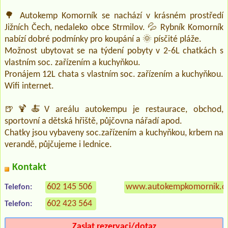
🌳 Autokemp Komorník se nachází v krásném prostředí
Jižních Čech, nedaleko obce Strmilov. 💦 Rybník Komorník
nabízí dobré podmínky pro koupání a 🌞 písčité pláže.
Možnost ubytovat se na týdení pobyty v 2-6L chatkách s
vlastním soc. zařízením a kuchyňkou.
Pronájem 12L chata s vlastním soc. zařízením a kuchyňkou.
Wifi internet.
🍺🍹🍝V areálu autokempu je restaurace, obchod,
sportovní a dětská hřiště, půjčovna nářadí apod.
Chatky jsou vybaveny soc.zařízením a kuchyňkou, krbem na
verandě, půjčujeme i lednice.
Kontakt
602 145 506
www.autokempkomornik.c
Telefon:
602 423 564
Telefon:
Zaslat rezervaci/dotaz