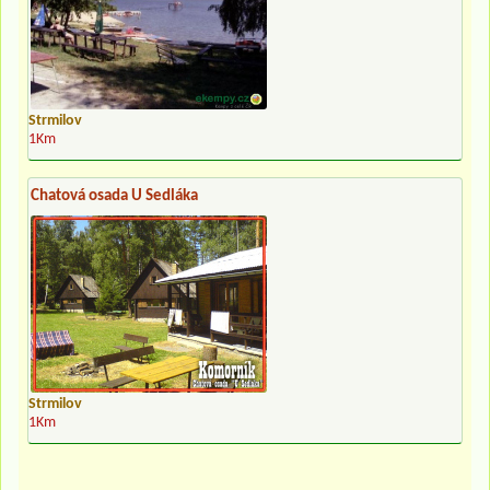
Strmilov
1Km
Chatová osada U Sedláka
Strmilov
1Km