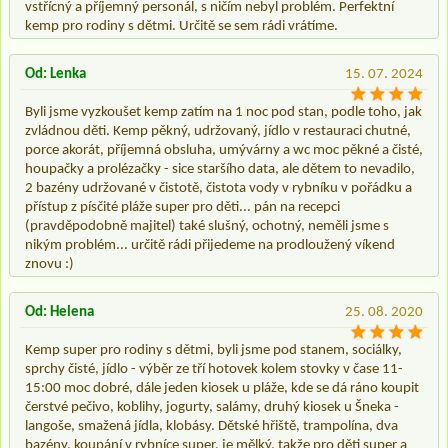
vstřícný a příjemný personál, s ničím nebyl problém. Perfektní
kemp pro rodiny s dětmi. Určitě se sem rádi vrátíme.
Od: Lenka
15. 07. 2024
Byli jsme vyzkoušet kemp zatím na 1 noc pod stan, podle toho, jak
zvládnou děti. Kemp pěkný, udržovaný, jídlo v restauraci chutné,
porce akorát, příjemná obsluha, umývárny a wc moc pěkné a čisté,
houpačky a prolézačky - sice staršího data, ale dětem to nevadilo,
2 bazény udržované v čistotě, čistota vody v rybníku v pořádku a
přístup z písčité pláže super pro děti... pán na recepci
(pravděpodobně majitel) také slušný, ochotný, neměli jsme s
nikým problém... určitě rádi přijedeme na prodloužený víkend
znovu :)
Od: Helena
25. 08. 2020
Kemp super pro rodiny s dětmi, byli jsme pod stanem, sociálky,
sprchy čisté, jídlo - výběr ze tří hotovek kolem stovky v čase 11-
15:00 moc dobré, dále jeden kiosek u pláže, kde se dá ráno koupit
čerstvé pečivo, koblihy, jogurty, salámy, druhý kiosek u Šneka -
langoše, smažená jídla, klobásy. Dětské hřiště, trampolína, dva
bazény, koupání v rybníce super, je mělký, takže pro děti super a