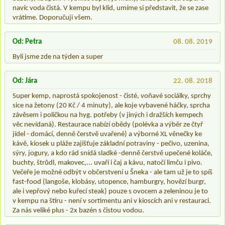
navíc voda čistá. V kempu byl klid, umíme si představit, že se zase
vrátíme. Doporučuji všem.
Od: Petra
08. 08. 2019
Byli jsme zde na týden a super
Od: Jára
22. 08. 2018
Super kemp, naprostá spokojenost - čisté, voňavé sociálky, sprchy
sice na žetony (20 Kč / 4 minuty), ale koje vybavené háčky, sprcha
závěsem i poličkou na hyg. potřeby (v jiných i dražších kempech
věc nevídaná). Restaurace nabízí obědy (polévka a výběr ze čtyř
jídel - domácí, denně čerstvě uvařené) a výborné XL věnečky ke
kávě, kiosek u pláže zajišťuje základní potraviny - pečivo, uzenina,
sýry, jogury, a kdo rád snídá sladké -denně čerstvě upečené koláče,
buchty, štrůdl, makovec,... uvaří i čaj a kávu, natočí limču i pivo.
Večeře je možné odbýt v občerstvení u Šneka - ale tam už je to spíš
fast-food (langoše, klobásy, utopence, hamburgry, hovězí burgr,
ale i vepřový nebo kuřecí steak) pouze s ovocem a zeleninou je to
v kempu na štíru - není v sortimentu ani v kioscích ani v restauraci.
Za nás veliké plus - 2x bazén s čistou vodou.