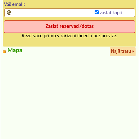
Váš email:
zaslat kopii
Rezervace přímo v zařízení ihned a bez provize.
Mapa
Najít trasu »