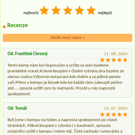
nejhorší
nejlepší
Recenze
Vložit nový názor
»
Od: František Chromý
11. 08. 2024
Tento kemp nám byl doporučen a určite se sem budeme
pravidelně vracet.Krásné koupání v čistém rybníce,dva bazény ze
slanou vodou.Výborná restaurace kde dobře a za pěkné peníze
vaří.Přímo v kempu je kiosek kde lze každé ráno zakoupit pečivo
atd.....spoutá vyžití i pro ty nejmenší. Prostě u nás naprostá
spokojenost.
Od: Tomáš
24. 07. 2024
Byli jsme v kempu na týden a naprostá spokojenost po všech
stránkách. Pěkné koupání v rybníce i v bazénech, spousta
ostatního vyžítí v kempu i mimo něj. Čisté zachody i umyvárky a