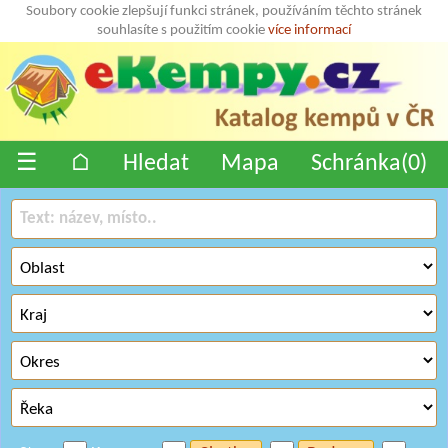
Soubory cookie zlepšují funkci stránek, používáním těchto stránek
souhlasíte s použitím cookie
více informací
☰
⌂
Hledat
Mapa
Schránka(
0
)