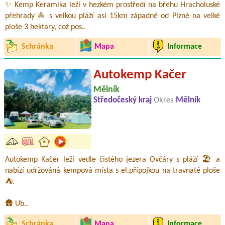
✨ Kemp Keramika leží v hezkém prostředí na břehu Hracholuské
přehrady ⛵ s velkou pláží asi 15km západně od Plzně na velké
ploše 3 hektary, což pos..
Schránka
Mapa
Informace
Autokemp Kačer
Mělník
Středočeský kraj
Okres
Mělník
Autokemp Kačer leží vedle čistého jezera Ovčáry s pláží 🏖️ a
nabízí udržováná kempová místa s el.přípojkou na travnaté ploše
⛺.
🛖 Ub..
Schránka
Mapa
Informace