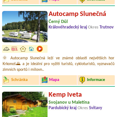
Autocamp Slunečná
Černý Důl
Královéhradecký kraj
Okres
Trutnov
🌞 Autocamp Slunečná leží ve známé oblasti největších hor
Krkonoš🌄 a je ideální pro vyžití turistů, cykloturistů, vyznavačů
zimních sportů i milovn..
Schránka
Mapa
Informace
Kemp Iveta
Svojanov u Maletína
Pardubický kraj
Okres
Svitavy