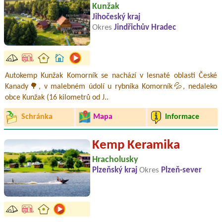
Kunžak
Jihočeský kraj
Okres
Jindřichův Hradec
Autokemp Kunžak Komorník se nachází v lesnaté oblasti České
Kanady🌳, v malebném údolí u rybníka Komorník💦, nedaleko
obce Kunžak (16 kilometrů od J..
Schránka
Mapa
Informace
Kemp Keramika
Hracholusky
Plzeňský kraj
Okres
Plzeň-sever