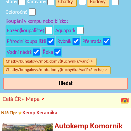
Stany
Karavany
Chatky
Budovy
Celoročně
Koupání v kempu nebo blízko:
Bazén(koupaliště)
Aquapark
Přírodní koupaliště
Rybník
Přehrada
Vodní nádrž
Řeka
Chatky/bungalovy/mob.domy(Kuchyňka/vařič) >
Chatky/bungalovy/mob.domy(Kuchyňka/vařič+Sprcha) >
Hledat
>
Celá ČR»
Mapa
Kemp Keramika
Náš Tip:
Autokemp Komorník