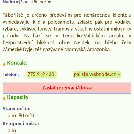
Nadm.výška:
180 m.n.m.
Tábořiště je určeno především pro nenáročnou klientelu
vyhledávající klid a polosamotu, zvláště pak pro vodáky,
rybáře, cyklisty, turisty, trampy a všechny ostatní milovníky
přírody. Nachází se v Lednicko-Valtickém areálu, v
bezprostřední blízkosti obce Nejdek, na břehu řeky
Zámecké Dyje, též nazývané Moravská Amazonka.
Kontakt
775 912 420
paliste.webnode.cz
»
Telefon:
Zaslat rezervaci/dotaz
Kapacity
Stany místa:
ano, 80 míst
Kempová místa:
ano