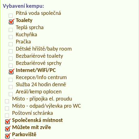
Vybavení kempu:
Pitná voda společná
Toalety
Teplá sprcha
Kuchyňka
Pračka
Dětské hřiště/baby room
Bezbariérové toalety
Bezbariérové sprchy
Internet/WiFi/PC
Recepce/Info centrum
Služba 24 hodin denně
Areál/kemp oplocen
Místo - přípojka el. proudu
Místo - odpad/výlevka pro WC
Poštovní schránka
Společenská místnost
Můžete mít zvíře
Parkoviště