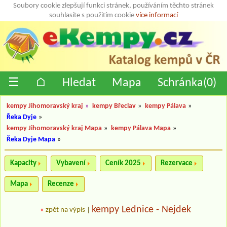
Soubory cookie zlepšují funkci stránek, používáním těchto stránek
souhlasíte s použitím cookie
více informací
☰
⌂
Hledat
Mapa
Schránka(
0
)
kempy Jihomoravský kraj
»
kempy Břeclav
»
kempy Pálava
»
Řeka Dyje
»
kempy Jihomoravský kraj Mapa
»
kempy Pálava Mapa
»
Řeka Dyje Mapa
»
Kapacity
Vybavení
Ceník 2025
Rezervace
Mapa
Recenze
kempy Lednice - Nejdek
«
zpět na výpis
|