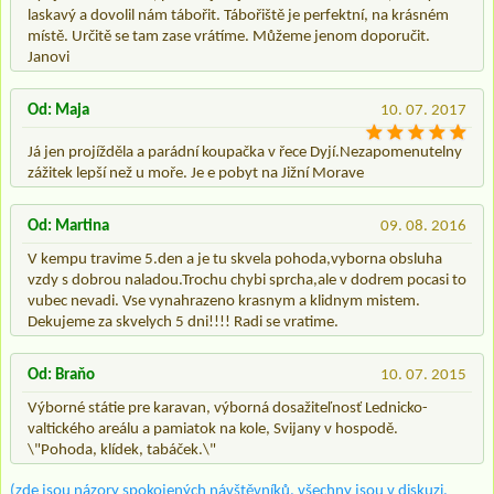
laskavý a dovolil nám tábořit. Tábořiště je perfektní, na krásném
místě. Určitě se tam zase vrátíme. Můžeme jenom doporučit.
Janovi
Od: Maja
10. 07. 2017
Já jen projížděla a parádní koupačka v řece Dyjí.Nezapomenutelny
zážitek lepší než u moře. Je e pobyt na Jižní Morave
Od: Martina
09. 08. 2016
V kempu travime 5.den a je tu skvela pohoda,vyborna obsluha
vzdy s dobrou naladou.Trochu chybi sprcha,ale v dodrem pocasi to
vubec nevadi. Vse vynahrazeno krasnym a klidnym mistem.
Dekujeme za skvelych 5 dni!!!! Radi se vratime.
Od: Braňo
10. 07. 2015
Výborné státie pre karavan, výborná dosažiteľnosť Lednicko-
valtického areálu a pamiatok na kole, Svijany v hospodě.
\"Pohoda, klídek, tabáček.\"
(zde jsou názory spokojených návštěvníků, všechny jsou v diskuzi,