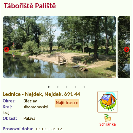
Tábořiště Paliště
Lednice - Nejdek
, Nejdek, 691 44
Okres:
Břeclav
Najít trasu »
Kraj:
Jihomoravský
kraj
Oblast:
Pálava
Schránka
Provozní doba:
01.01. - 31.12.