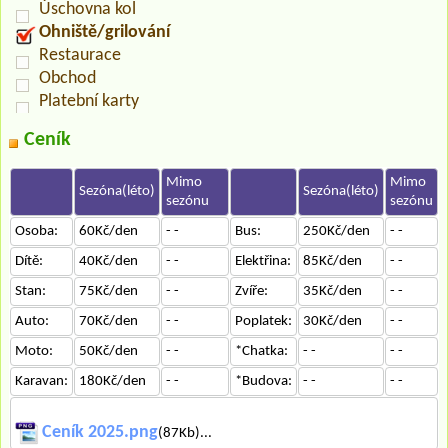
Úschovna kol
Ohniště/grilování
Restaurace
Obchod
Platební karty
Ceník
Mimo
Mimo
Sezóna(léto)
Sezóna(léto)
sezónu
sezónu
Osoba:
60Kč/den
- -
Bus:
250Kč/den
- -
Dítě:
40Kč/den
- -
Elektřina:
85Kč/den
- -
Stan:
75Kč/den
- -
Zvíře:
35Kč/den
- -
Auto:
70Kč/den
- -
Poplatek:
30Kč/den
- -
Moto:
50Kč/den
- -
*Chatka:
- -
- -
Karavan:
180Kč/den
- -
*Budova:
- -
- -
Ceník 2025.png
(87Kb)...