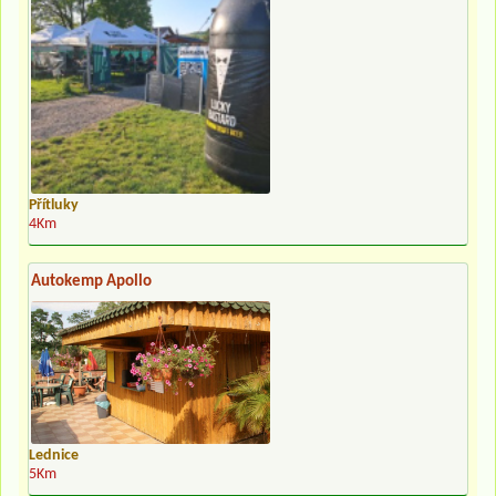
Přítluky
4Km
Autokemp Apollo
Lednice
5Km