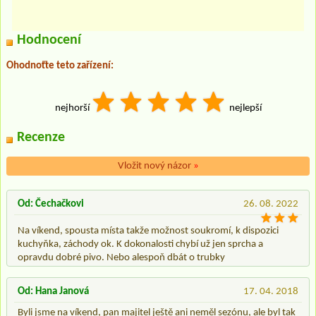
Hodnocení
Ohodnoťte teto zařízení:
nejhorší
nejlepší
Recenze
Vložit nový názor
»
Od: Čechačkovi
26. 08. 2022
Na víkend, spousta místa takže možnost soukromí, k dispozici
kuchyňka, záchody ok. K dokonalosti chybí už jen sprcha a
opravdu dobré pivo. Nebo alespoň dbát o trubky
Od: Hana Janová
17. 04. 2018
Byli jsme na víkend, pan majitel ještě ani neměl sezónu, ale byl tak