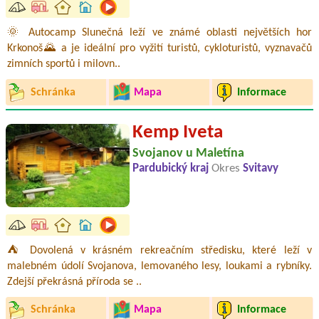
🌞 Autocamp Slunečná leží ve známé oblasti největších hor
Krkonoš🌄 a je ideální pro vyžití turistů, cykloturistů, vyznavačů
zimních sportů i milovn..
Schránka
Mapa
Informace
Kemp Iveta
Svojanov u Maletína
Pardubický kraj
Okres
Svitavy
⛺ Dovolená v krásném rekreačním středisku, které leží v
malebném údolí Svojanova, lemovaného lesy, loukami a rybníky.
Zdejší překrásná příroda se ..
Schránka
Mapa
Informace