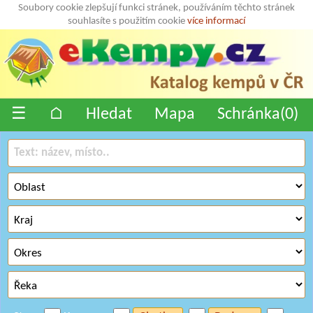
Soubory cookie zlepšují funkci stránek, používáním těchto stránek
souhlasíte s použitím cookie
více informací
☰
⌂
Hledat
Mapa
Schránka(
0
)