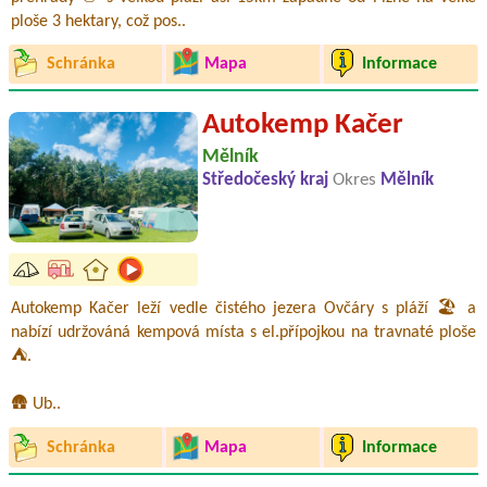
ploše 3 hektary, což pos..
Schránka
Mapa
Informace
Autokemp Kačer
Mělník
Středočeský kraj
Okres
Mělník
Autokemp Kačer leží vedle čistého jezera Ovčáry s pláží 🏖️ a
nabízí udržováná kempová místa s el.přípojkou na travnaté ploše
⛺.
🛖 Ub..
Schránka
Mapa
Informace