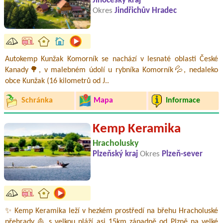
Jihočeský kraj
Okres
Jindřichův Hradec
Autokemp Kunžak Komorník se nachází v lesnaté oblasti České
Kanady🌳, v malebném údolí u rybníka Komorník💦, nedaleko
obce Kunžak (16 kilometrů od J..
Schránka
Mapa
Informace
Kemp Keramika
Hracholusky
Plzeňský kraj
Okres
Plzeň-sever
✨ Kemp Keramika leží v hezkém prostředí na břehu Hracholuské
přehrady ⛵ s velkou pláží asi 15km západně od Plzně na velké