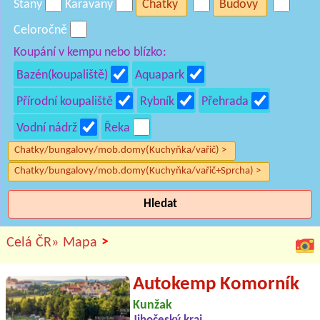
Stany
Karavany
Chatky
Budovy
Celoročně
Koupání v kempu nebo blízko:
Bazén(koupaliště)
Aquapark
Přírodní koupaliště
Rybník
Přehrada
Vodní nádrž
Řeka
Chatky/bungalovy/mob.domy(Kuchyňka/vařič) >
Chatky/bungalovy/mob.domy(Kuchyňka/vařič+Sprcha) >
Hledat
>
Celá ČR»
Mapa
Autokemp Komorník
Kunžak