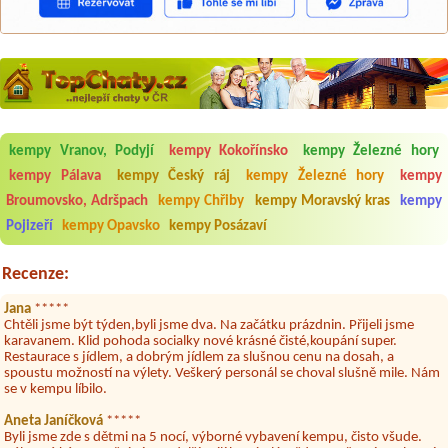
kempy Vranov, Podyjí
kempy Kokořínsko
kempy Železné hory
Aneta Melicharová
***
Byli jsme zde v týdnu od 25.7. do 1.8. 2026. Kemp jako takový je pěkný.
kempy Pálava
kempy Český ráj
kempy Železné hory
kempy
V umývárně i na WC bylo vždy čisto, doplněný papír i utěrky, což při
Broumovsko, Adršpach
kempy Chřiby
kempy Moravský kras
kempy
množství návštěvníků není samozřejmost. V kempu je obchod a
restaurace, kebab a další občerstvení. Co nás ale velice zklamalo byl
Pojizeří
kempy Opavsko
kempy Posázaví
celodenní hluk z repráků u stanů a absolutní bezohlednost ostatních
ubytovaných. Přes den jsem si připadala jak na pouti- z každého koutu
hrála jiná hudba.Kemp pěkný, ale takový rámus jsme ještě nezažili...
Recenze:
Jana
*****
Chtěli jsme být týden,byli jsme dva. Na začátku prázdnin. Přijeli jsme
karavanem. Klid pohoda socialky nové krásné čisté,koupání super.
Restaurace s jídlem, a dobrým jídlem za slušnou cenu na dosah, a
spoustu možností na výlety. Veškerý personál se choval slušně mile. Nám
se v kempu líbilo.
Aneta Janíčková
*****
Byli jsme zde s dětmi na 5 nocí, výborné vybavení kempu, čisto všude.
Výborná káva, mošt i víno a další.Milí hostitelé, vždy usměvaví a ochotní,