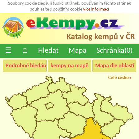
Soubory cookie zlepšují funkci stránek, používáním těchto stránek
souhlasíte s použitím cookie
více informací
☰
⌂
Hledat
Mapa
Schránka(
0
)
Podrobné hledání
kempy na mapě
Mapa dle oblastí
Celé česko
»