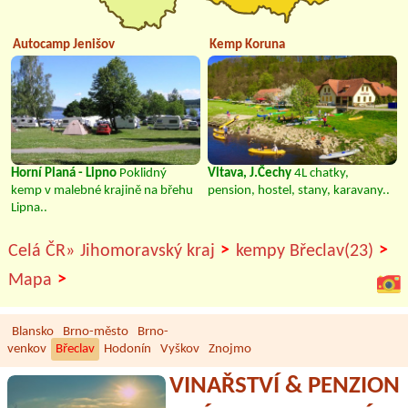
Autocamp Jenišov
Kemp Koruna
Horní Planá - Lipno
Poklidný
Vltava, J.Čechy
4L chatky,
kemp v malebné krajině na břehu
pension, hostel, stany, karavany..
Lipna..
>
>
Celá ČR»
Jihomoravský kraj
kempy Břeclav(23)
>
Mapa
Blansko
Brno-město
Brno-
venkov
Břeclav
Hodonín
Vyškov
Znojmo
VINAŘSTVÍ & PENZION