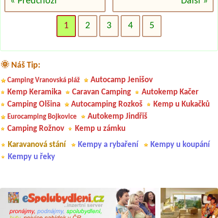
« Předchozí
Další »
1
2
3
4
5
🌞 Náš Tip:
Autocamp Jenišov
Camping Vranovská pláž
Kemp Keramika
Caravan Camping
Autokemp Kačer
Camping Olšina
Autocamping Rozkoš
Kemp u Kukačků
Autokemp Jindřiš
Eurocamping Bojkovice
Camping Rožnov
Kemp u zámku
Karavanová stání
Kempy a rybaření
Kempy u koupání
Kempy u řeky