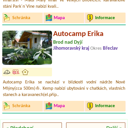
vinařství - Mádl Malý vinař ve Velkých Bílovicích. Karavanové
stání Park´n´Vine nabízí kvali..
Schránka
Mapa
Informace
Autocamp Erika
Brod nad Dyjí
Jihomoravský kraj
Okres
Břeclav
Autocamp Erika se nachází v blízkosti vodní nádrže Nové
Mlýny(cca 500m)⛵. Kemp nabízí ubytování v chatkách, vlastních
stanech a karavanech(el.příp..
Schránka
Mapa
Informace