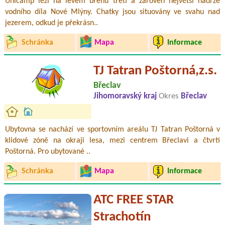
Unicamp leží na levém břehu třetí a zároveň největší nádrže
vodního díla Nové Mlýny. Chatky jsou situovány ve svahu nad
jezerem, odkud je překrásn..
Schránka
Mapa
Informace
TJ Tatran Poštorná,z.s.
Břeclav
Jihomoravský kraj
Okres
Břeclav
Ubytovna se nachází ve sportovním areálu TJ Tatran Poštorná v
klidové zóně na okraji lesa, mezi centrem Břeclavi a čtvrtí
Poštorná. Pro ubytované ..
Schránka
Mapa
Informace
ATC FREE STAR
Strachotín