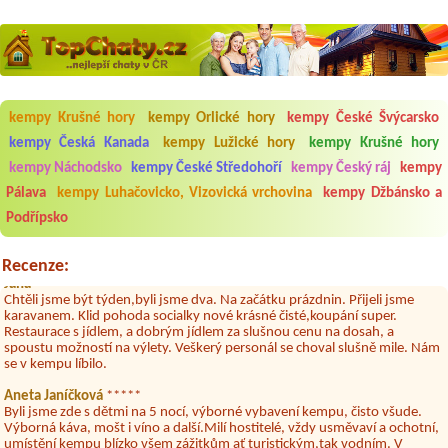
kempy Krušné hory
kempy Orlické hory
kempy České Švýcarsko
Aneta Melicharová
***
kempy Česká Kanada
kempy Lužické hory
kempy Krušné hory
Byli jsme zde v týdnu od 25.7. do 1.8. 2026. Kemp jako takový je pěkný.
V umývárně i na WC bylo vždy čisto, doplněný papír i utěrky, což při
kempy Náchodsko
kempy České Středohoří
kempy Český ráj
kempy
množství návštěvníků není samozřejmost. V kempu je obchod a
Pálava
kempy Luhačovicko, Vizovická vrchovina
kempy Džbánsko a
restaurace, kebab a další občerstvení. Co nás ale velice zklamalo byl
celodenní hluk z repráků u stanů a absolutní bezohlednost ostatních
Podřípsko
ubytovaných. Přes den jsem si připadala jak na pouti- z každého koutu
hrála jiná hudba.Kemp pěkný, ale takový rámus jsme ještě nezažili...
Recenze:
Jana
*****
Chtěli jsme být týden,byli jsme dva. Na začátku prázdnin. Přijeli jsme
karavanem. Klid pohoda socialky nové krásné čisté,koupání super.
Restaurace s jídlem, a dobrým jídlem za slušnou cenu na dosah, a
spoustu možností na výlety. Veškerý personál se choval slušně mile. Nám
se v kempu líbilo.
Aneta Janíčková
*****
Byli jsme zde s dětmi na 5 nocí, výborné vybavení kempu, čisto všude.
Výborná káva, mošt i víno a další.Milí hostitelé, vždy usměvaví a ochotní,
umístění kempu blízko všem zážitkům ať turistickým,tak vodním. V