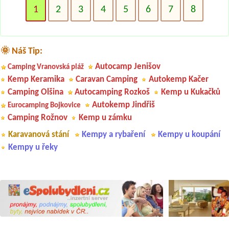
1
2
3
4
5
6
7
8
🌞 Náš Tip:
Autocamp Jenišov
Camping Vranovská pláž
Kemp Keramika
Caravan Camping
Autokemp Kačer
Camping Olšina
Autocamping Rozkoš
Kemp u Kukačků
Autokemp Jindřiš
Eurocamping Bojkovice
Camping Rožnov
Kemp u zámku
Karavanová stání
Kempy a rybaření
Kempy u koupání
Kempy u řeky