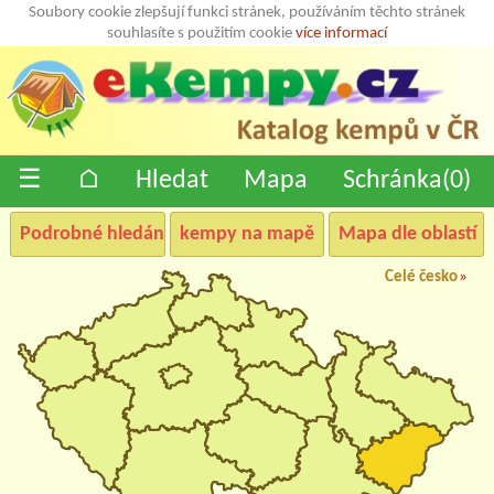
Soubory cookie zlepšují funkci stránek, používáním těchto stránek
souhlasíte s použitím cookie
více informací
☰
⌂
Hledat
Mapa
Schránka(
0
)
Podrobné hledání
kempy na mapě
Mapa dle oblastí
Celé česko
»