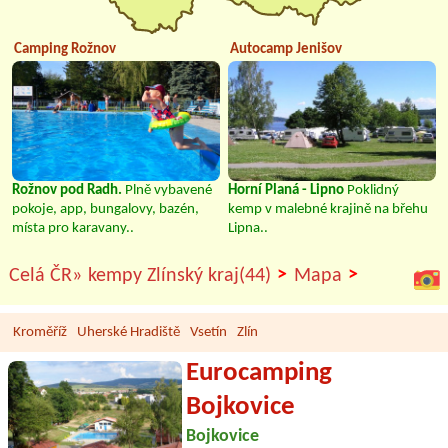
Camping Rožnov
Autocamp Jenišov
Rožnov pod Radh.
Plně vybavené
Horní Planá - Lipno
Poklidný
pokoje, app, bungalovy, bazén,
kemp v malebné krajině na břehu
místa pro karavany..
Lipna..
>
>
Celá ČR»
kempy Zlínský kraj(44)
Mapa
Kroměříž
Uherské Hradiště
Vsetín
Zlín
Eurocamping
Bojkovice
Bojkovice