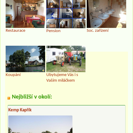
Restaurace
Soc. zařízení
Pension
Koupání
Ubytujeme Vás i s
Vaším miláčkem
Nejbližší v okolí:
Kemp Kapřík