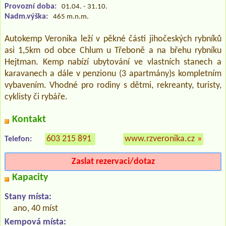
Provozní doba:
01.04. - 31.10.
Nadm.výška:
465 m.n.m.
Autokemp Veronika leží v pěkné části jihočeských rybníků
asi 1,5km od obce Chlum u Třeboně a na břehu rybníku
Hejtman. Kemp nabízí ubytování ve vlastních stanech a
karavanech a dále v penzionu (3 apartmány)s kompletním
vybavením. Vhodné pro rodiny s dětmi, rekreanty, turisty,
cyklisty či rybáře.
Kontakt
603 215 891
www.rzveronika.cz
»
Telefon:
Zaslat rezervaci/dotaz
Kapacity
Stany místa:
ano, 40 míst
Kempová místa: