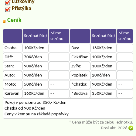
Lůžkoviny
Přistýlka
Ceník
Mimo
Mimo
Sezóna(léto)
Sezóna(léto)
sezónu
sezónu
Osoba:
100Kč/den
- -
Bus:
160Kč/den
- -
Dítě:
70Kč/den
- -
Elektřina:
100Kč/den
- -
Stan:
90Kč/den
- -
Zvíře:
100Kč/den
- -
Auto:
90Kč/den
- -
Poplatek:
20Kč/den
- -
Moto:
50Kč/den
- -
*Chatka:
900Kč/den
- -
Karavan:
160Kč/den
- -
*Budova:
350Kč/den
- -
Pokoj v penzionu od 350,- Kč/den
Chatka od 900 Kč/den
Ceny v kempu na základě poptávky.
* Cena může být za celou jednotku.
Posl.akt. 2026