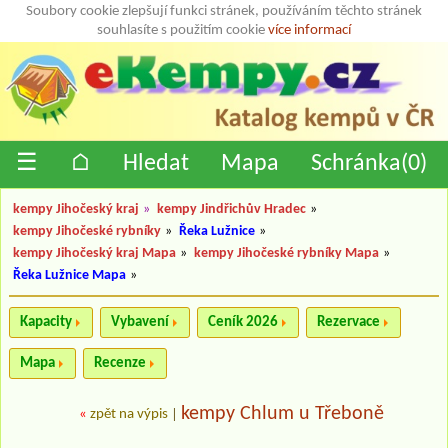
Soubory cookie zlepšují funkci stránek, používáním těchto stránek
souhlasíte s použitím cookie
více informací
☰
⌂
Hledat
Mapa
Schránka(
0
)
kempy Jihočeský kraj
»
kempy Jindřichův Hradec
»
kempy Jihočeské rybníky
»
Řeka Lužnice
»
kempy Jihočeský kraj Mapa
»
kempy Jihočeské rybníky Mapa
»
Řeka Lužnice Mapa
»
Kapacity
Vybavení
Ceník 2026
Rezervace
Mapa
Recenze
kempy Chlum u Třeboně
«
zpět na výpis
|