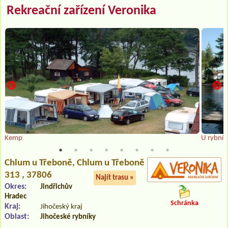
Rekreační zařízení Veronika
Kemp
U rybník
Chlum u Třeboně
, Chlum u Třeboně
313 , 37806
Najít trasu »
Okres:
Jindřichův
Hradec
Schránka
Kraj:
Jihočeský kraj
Oblast:
Jihočeské rybníky