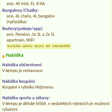
ano, 40 míst, EL 4/6A
Bungalovy/Chatky:
ano, 4L chata, 4L bungalov
(+přistýlka)
Budovy(pokoje/app):
ano, Pension ,1x 3L a 2x 5L
apartmán, WiFi
Kuchyňka
Lednice
Sprcha
WC
Internet/WiFi
Nabídka
Nabídka občerstvení:
V kempu je restaurace.
Nabídka koupání:
Koupání v rybníku Hejtmanu.
Nabídka sportu a zábavy:
V kempu je dětské hřiště, v nedalekých rybnících je možnost
rybaření.