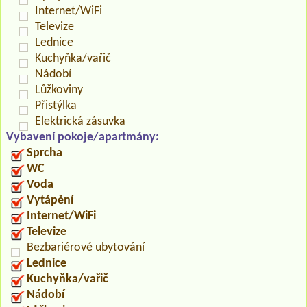
Internet/WiFi
Televize
Lednice
Kuchyňka/vařič
Nádobí
Lůžkoviny
Přistýlka
Elektrická zásuvka
Vybavení pokoje/apartmány:
Sprcha
WC
Voda
Vytápění
Internet/WiFi
Televize
Bezbariérové ubytování
Lednice
Kuchyňka/vařič
Nádobí