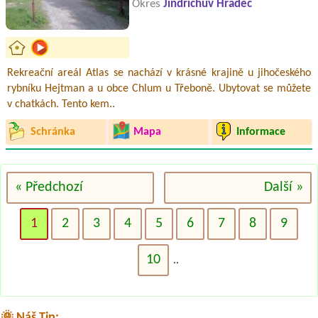
Okres
Jindřichův Hradec
Rekreační areál Atlas se nachází v krásné krajině u jihočeského
rybníku Hejtman a u obce Chlum u Třeboně. Ubytovat se můžete
v chatkách. Tento kem..
Schránka
Mapa
Informace
« Předchozí
Další »
1
2
3
4
5
6
7
8
9
10
..
🌞 Náš Tip: