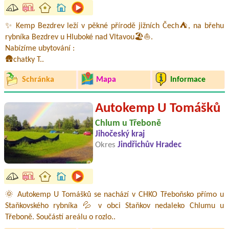
✨ Kemp Bezdrev leží v pěkné přírodě jižních Čech⛺, na břehu
rybníka Bezdrev u Hluboké nad Vltavou🏖️⛵.
Nabízíme ubytování :
🛖chatky T..
Schránka
Mapa
Informace
Autokemp U Tomášků
Chlum u Třeboně
Jihočeský kraj
Okres
Jindřichův Hradec
🌞 Autokemp U Tomášků se nachází v CHKO Třeboňsko přímo u
Staňkovského rybníka 💦 v obci Staňkov nedaleko Chlumu u
Třeboně. Součástí areálu o rozlo..