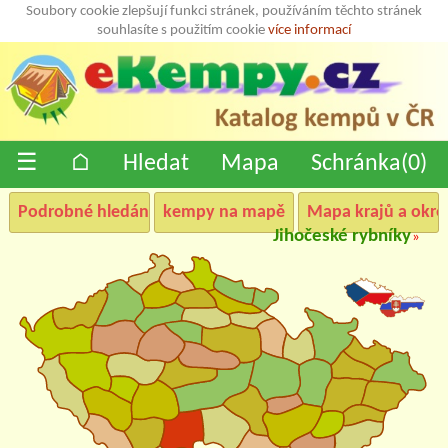
Soubory cookie zlepšují funkci stránek, používáním těchto stránek
souhlasíte s použitím cookie
více informací
☰
⌂
Hledat
Mapa
Schránka(
0
)
Podrobné hledání
kempy na mapě
Mapa krajů a okre
Jihočeské rybníky
»