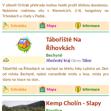
V oblasti Orlické přehrady mohou hosté prožít klidnou dovolenou.
Nabízíme rodinnou vilu v Klenovicích, 2-4L bungalovy na
Trhovkách a chaty v Podsk..
Schránka
Mapa
Informace
Tábořiště Na
Říhovkách
Bechyně
Jihočeský kraj
Okres
Tábor
Tábořiště na Říhovkách se nachází na břehu řeky Lužnice asi 2km
od města Bechyně, nabízí romantické místo u lesa, místa pro
stany na louce na slun..
Schránka
Mapa
Informace
Kemp Cholín - Slapy
Borotice