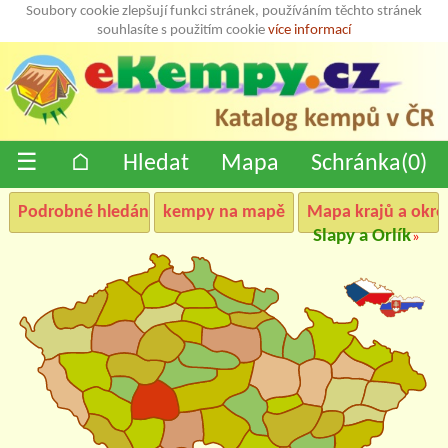
Soubory cookie zlepšují funkci stránek, používáním těchto stránek
souhlasíte s použitím cookie
více informací
☰
⌂
Hledat
Mapa
Schránka(
0
)
Podrobné hledání
kempy na mapě
Mapa krajů a okre
Slapy a Orlík
»