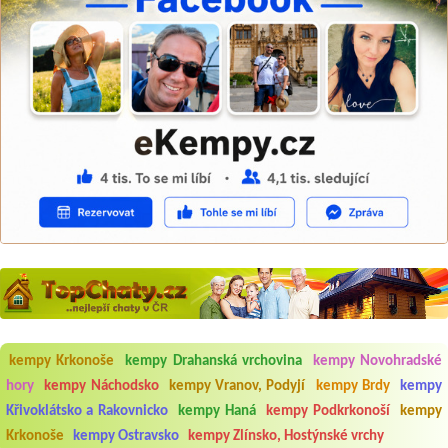
Aneta Melicharová
***
Byli jsme zde v týdnu od 25.7. do 1.8. 2026. Kemp jako takový je pěkný.
kempy Krkonoše
kempy Drahanská vrchovina
kempy Novohradské
V umývárně i na WC bylo vždy čisto, doplněný papír i utěrky, což při
hory
kempy Náchodsko
kempy Vranov, Podyjí
kempy Brdy
kempy
množství návštěvníků není samozřejmost. V kempu je obchod a
restaurace, kebab a další občerstvení. Co nás ale velice zklamalo byl
Křivoklátsko a Rakovnicko
kempy Haná
kempy Podkrkonoší
kempy
celodenní hluk z repráků u stanů a absolutní bezohlednost ostatních
Krkonoše
kempy Ostravsko
kempy Zlínsko, Hostýnské vrchy
ubytovaných. Přes den jsem si připadala jak na pouti- z každého koutu