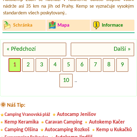
nádrže asi 35 km na jih od Prahy. Kemp se vyznačuje vysokým
standardem všech poskytovaný..
Schránka
Mapa
Informace
« Předchozí
Další »
1
2
3
4
5
6
7
8
9
10
..
🌞 Náš Tip:
Autocamp Jenišov
Camping Vranovská pláž
Kemp Keramika
Caravan Camping
Autokemp Kačer
Camping Olšina
Autocamping Rozkoš
Kemp u Kukačků