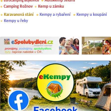
Autokemp Jindřiš
Eurocamping Bojkovice
Camping Rožnov
Kemp u zámku
Karavanová stání
Kempy a rybaření
Kempy u koupání
Kempy u řeky