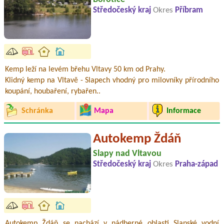
Středočeský kraj
Okres
Příbram
Kemp leží na levém břehu Vltavy 50 km od Prahy.
Klidný kemp na Vltavě - Slapech vhodný pro milovníky přírodního
koupání, houbaření, rybařen..
Schránka
Mapa
Informace
Autokemp Ždáň
Slapy nad Vltavou
Středočeský kraj
Okres
Praha-západ
Autokemp Ždáň se nachází v nádherné oblasti Slapské vodní