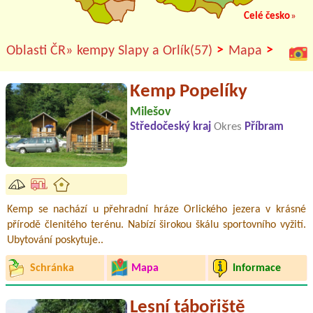
Celé česko
»
>
>
Oblasti ČR»
kempy Slapy a Orlík(57)
Mapa
Kemp Popelíky
Milešov
Středočeský kraj
Okres
Příbram
Kemp se nachází u přehradní hráze Orlického jezera v krásné
přírodě členitého terénu. Nabízí širokou škálu sportovního vyžití.
Ubytování poskytuje..
Schránka
Mapa
Informace
Lesní tábořiště