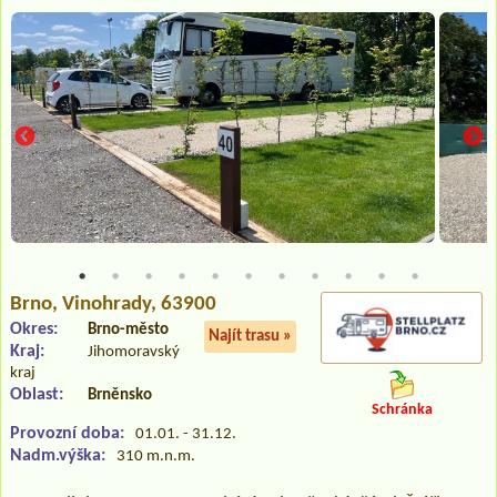
Brno
, Vinohrady, 63900
Okres:
Brno-město
Najít trasu »
Kraj:
Jihomoravský
kraj
Oblast:
Brněnsko
Schránka
Provozní doba:
01.01. - 31.12.
Nadm.výška:
310 m.n.m.