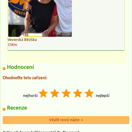
Veverská Bitýška
15Km
Hodnocení
Ohodnoťte teto zařízení:
nejhorší
nejlepší
Recenze
Vložit nový názor
»