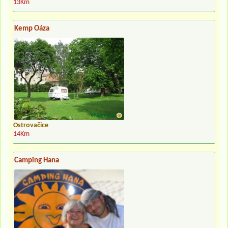
13Km
Kemp Oáza
Ostrovačice
14Km
Camping Hana