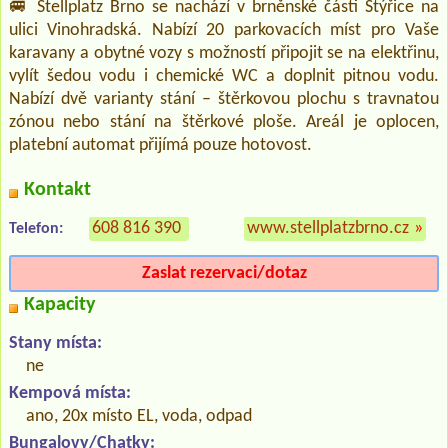
🚐 Stellplatz Brno se nachází v brněnské části Štýřice na
ulici Vinohradská. Nabízí 20 parkovacích míst pro Vaše
karavany a obytné vozy s možností připojit se na elektřinu,
vylít šedou vodu i chemické WC a doplnit pitnou vodu.
Nabízí dvě varianty stání – štěrkovou plochu s travnatou
zónou nebo stání na štěrkové ploše. Areál je oplocen,
platební automat přijímá pouze hotovost.
Kontakt
608 816 390
www.stellplatzbrno.cz
»
Telefon:
Zaslat rezervaci/dotaz
Kapacity
Stany místa:
ne
Kempová místa:
ano, 20x místo EL, voda, odpad
Bungalovy/Chatky: