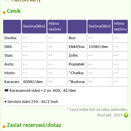
Platební karty
Ceník
Mimo
Mimo
Sezóna(léto)
Sezóna(léto)
sezónu
sezónu
Osoba:
- -
- -
Bus:
- -
- -
Dítě:
- -
- -
Elektřina:
150Kč/den
- -
Stan:
- -
- -
Zvíře:
- -
- -
Auto:
- -
- -
Poplatek:
- -
- -
Moto:
- -
- -
*Chatka:
- -
- -
Karavan:
600Kč/den
- -
*Budova:
- -
- -
🚐 Karavanové stání + 2 os. 600,- Kč/den
• Servisní stání 250,- Kč/2 hod.
* Cena může být za celou jednotku.
Posl.akt. 2025
Zaslat rezervaci/dotaz