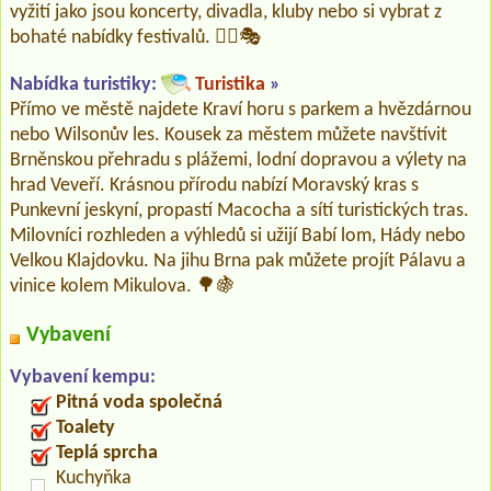
vyžití jako jsou koncerty, divadla, kluby nebo si vybrat z
bohaté nabídky festivalů. 🚴‍♀️🎭
Nabídka turistiky:
Turistika
»
Přímo ve městě najdete Kraví horu s parkem a hvězdárnou
nebo Wilsonův les. Kousek za městem můžete navštívit
Brněnskou přehradu s plážemi, lodní dopravou a výlety na
hrad Veveří. Krásnou přírodu nabízí Moravský kras s
Punkevní jeskyní, propastí Macocha a sítí turistických tras.
Milovníci rozhleden a výhledů si užijí Babí lom, Hády nebo
Velkou Klajdovku. Na jihu Brna pak můžete projít Pálavu a
vinice kolem Mikulova. 🌳🍇
Vybavení
Vybavení kempu:
Pitná voda společná
Toalety
Teplá sprcha
Kuchyňka