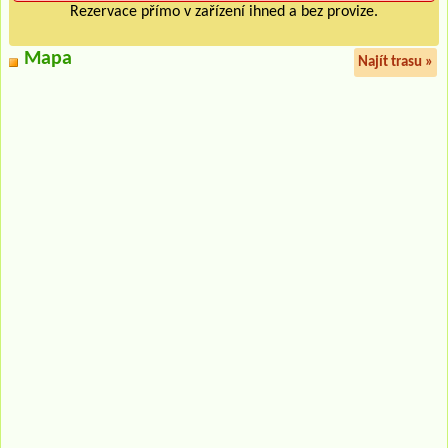
Rezervace přímo v zařízení ihned a bez provize.
Mapa
Najít trasu »