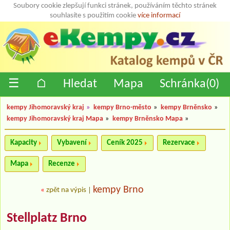
Soubory cookie zlepšují funkci stránek, používáním těchto stránek
souhlasíte s použitím cookie
více informací
☰
⌂
Hledat
Mapa
Schránka(
0
)
kempy Jihomoravský kraj
»
kempy Brno-město
»
kempy Brněnsko
»
kempy Jihomoravský kraj Mapa
»
kempy Brněnsko Mapa
»
Kapacity
Vybavení
Ceník 2025
Rezervace
Mapa
Recenze
kempy Brno
«
zpět na výpis
|
Stellplatz Brno