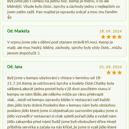
Byli jsme jen s cerkou na jednu noc. kemp je menší, o to ale
klidnější. Všude bylo čisto..Sprchy a záchody jedny z nejlepších co
jsem zatím zažil. Pan majitel je opravdu srdcař a moc mu fandím
👍
Od: Markéta
18. 09. 2024
V srpnu jsme zde s dětmi pod stanem strávili tři noci. Kemp je
malý, ale moc hezký, klidný, záchody, sprchy byly vždy čisté...můžu
jenom dopořučit :)
Od: Jana
01. 09. 2024
Byli jsme v kempu ubytování v chtace v termínu od 18-
21.7.24.Kemp je udržovaný.Sprchy a toalety čisté.Chatky byla
uklizená,akorát jedna postel byla v již dost použitém stavu.V
kempu se nám líbilo,ale někoho může po ránu překvapit
vlak...Jezdí od kempu opravdu blízko.V restauraci vaří každý
den,jídlo bylo dobré.Poslední den v kempu nám bylo obsluhou
podáno jídlo které jsme si objednali po zazvonění pípaku jsme si
jídlo vyzvedli.V restauraci si však spletli pořadí jídla a vydali nám
jídlo zakazníka před námi.Tudíž jsme byli obslouženi dříve.Hned
přiběhla servírka a začala na nás křičet,že jsme si vzali jídlo které