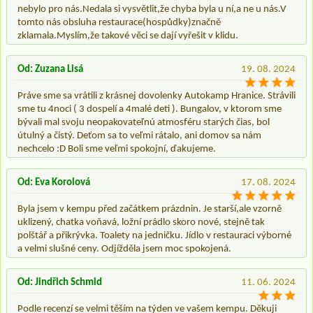
nebylo pro nás.Nedala si vysvětlit,že chyba byla u ní,a ne u nás.V
tomto nás obsluha restaurace(hospůdky)značně
zklamala.Myslím,že takové věci se dají vyřešit v klidu.
Od: Zuzana Lisá
19. 08. 2024
Práve sme sa vrátili z krásnej dovolenky Autokamp Hranice. Strávili
sme tu 4noci ( 3 dospelí a 4malé deti ). Bungalov, v ktorom sme
bývali mal svoju neopakovateľnú atmosféru starých čias, bol
útulný a čistý. Deťom sa to veľmi rátalo, ani domov sa nám
nechcelo :D Boli sme veľmi spokojní, ďakujeme.
Od: Eva Korolová
17. 08. 2024
Byla jsem v kempu před začátkem prázdnin. Je starší,ale vzorně
uklizený, chatka voňavá, ložní prádlo skoro nové, stejně tak
polštář a přikrývka. Toalety na jedničku. Jídlo v restauraci výborné
a velmi slušné ceny. Odjížděla jsem moc spokojená.
Od: Jindřich Schmid
11. 06. 2024
Podle recenzí se velmi těším na týden ve vašem kempu. Děkuji