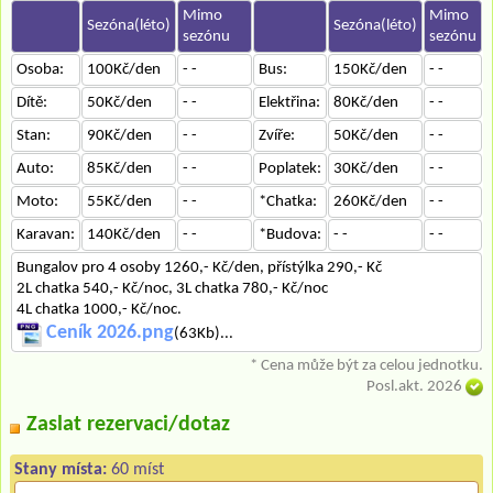
Mimo
Mimo
Sezóna(léto)
Sezóna(léto)
sezónu
sezónu
Osoba:
100Kč/den
- -
Bus:
150Kč/den
- -
Dítě:
50Kč/den
- -
Elektřina:
80Kč/den
- -
Stan:
90Kč/den
- -
Zvíře:
50Kč/den
- -
Auto:
85Kč/den
- -
Poplatek:
30Kč/den
- -
Moto:
55Kč/den
- -
*Chatka:
260Kč/den
- -
Karavan:
140Kč/den
- -
*Budova:
- -
- -
Bungalov pro 4 osoby 1260,- Kč/den, přístýlka 290,- Kč
2L chatka 540,- Kč/noc, 3L chatka 780,- Kč/noc
4L chatka 1000,- Kč/noc.
Ceník 2026.png
(63Kb)...
* Cena může být za celou jednotku.
Posl.akt. 2026
Zaslat rezervaci/dotaz
Stany místa:
60 míst