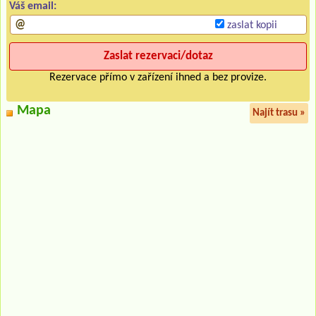
Váš email:
zaslat kopii
Rezervace přímo v zařízení ihned a bez provize.
Mapa
Najít trasu »