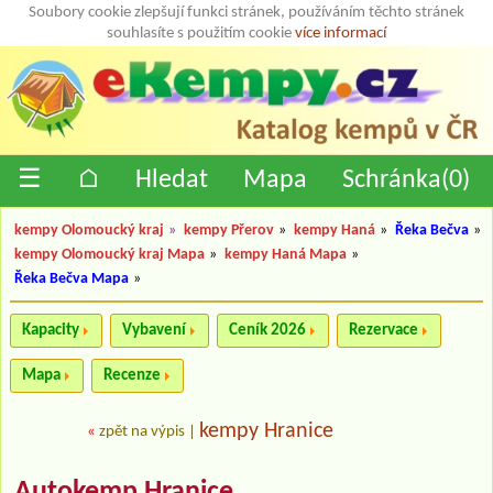
Soubory cookie zlepšují funkci stránek, používáním těchto stránek
souhlasíte s použitím cookie
více informací
☰
⌂
Hledat
Mapa
Schránka(
0
)
kempy Olomoucký kraj
»
kempy Přerov
»
kempy Haná
»
Řeka Bečva
»
kempy Olomoucký kraj Mapa
»
kempy Haná Mapa
»
Řeka Bečva Mapa
»
Kapacity
Vybavení
Ceník 2026
Rezervace
Mapa
Recenze
kempy Hranice
«
zpět na výpis
|
Autokemp Hranice