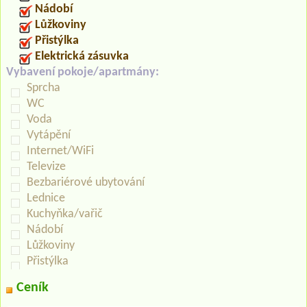
Nádobí
Lůžkoviny
Přistýlka
Elektrická zásuvka
Vybavení pokoje/apartmány:
Sprcha
WC
Voda
Vytápění
Internet/WiFi
Televize
Bezbariérové ubytování
Lednice
Kuchyňka/vařič
Nádobí
Lůžkoviny
Přistýlka
Ceník