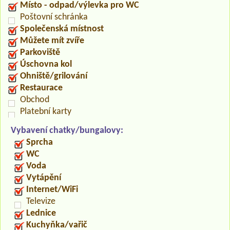
Místo - odpad/výlevka pro WC
Poštovní schránka
Společenská místnost
Můžete mít zvíře
Parkoviště
Úschovna kol
Ohniště/grilování
Restaurace
Obchod
Platební karty
Vybavení chatky/bungalovy:
Sprcha
WC
Voda
Vytápění
Internet/WiFi
Televize
Lednice
Kuchyňka/vařič