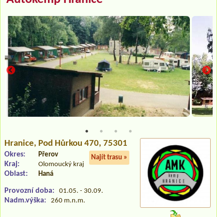
Hranice
, Pod Hůrkou 470, 75301
Okres:
Přerov
Najít trasu »
Kraj:
Olomoucký kraj
Oblast:
Haná
Provozní doba:
01.05. - 30.09.
Nadm.výška:
260 m.n.m.