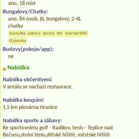
ano, 18 míst
Bungalovy/Chatky:
ano, 84 osob, 6L bungalovy, 2-4L
chatky
Kuchyňka
Lednice
Sprcha
WC
Internet/WiFi
El.zásuvka
Budovy(pokoje/app):
ne
Nabídka
Nabídka občerstvení:
V areálu se nachazí restaurace.
Nabídka koupání:
1,5 km plovárna Hranice
Nabídka sportu a zábavy:
Ke sportovnímu golf - Radikov, tenis - Teplice nad
Bečvou,stolní tenis,dětské hřiště, městské hřiště