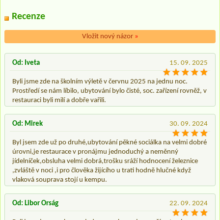
Recenze
Vložit nový názor
»
Od: Iveta
15. 09. 2025
Byli jsme zde na školním výletě v červnu 2025 na jednu noc.
Prostředí se nám líbilo, ubytování bylo čisté, soc. zařízení rovněž, v
restauraci byli milí a dobře vařili.
Od: Mirek
30. 09. 2024
Byl jsem zde už po druhé,ubytování pěkné sociálka na velmi dobré
úrovni,je restaurace v pronájmu jednoduchý a neměnný
jídelníček,obsluha velmi dobrá,trošku sráží hodnocení železnice
,zvláště v noci ,i pro člověka žijícího u trati hodně hlučné když
vlaková souprava stojí u kempu.
Od: Libor Orság
22. 09. 2024