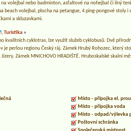
, na volejbal nebo badminton, asfaltové na nohejbal či líný ten
a beach volejbal, plocha na petangue, 4 ping-pongové stoly i d
kami a skluzavkami.
Turistika
»
o kvalitních cyklotras, lze využít služeb cyklobusů. Dvě přírod
 je perlou regionu Český ráj. Zámek Hrubý Rohozec, který sto
ím Jizery. Zámek MNICHOVO HRADIŠTĚ. Hruboskalské skalní mě
lečná
Místo - přípojka el. pro
Místo - přípojka voda
Místo - odpad/výlevka
Poštovní schránka
Společenská místnost