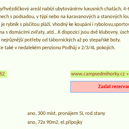
tyřhvězdičkový areál nabízí ubytovánírnv luxusních chatách, 4
nech s podsadou, v týpí nebo na karavanových a stanových lo
e rybník s písčitou pláží, vhodný ke koupání i rybolovu,sportov
rma s domácími zvířaty, atd...K dispozici jsou dvě klubovny, ús
is, nejrůznější potřeby od tábornických až po stepařské boty.
e také v nedalekém penzionu Podháj v 2/3/4L pokojích.
162
www.campsedmihorky.cz
»
Zaslat rezerva
ano, 300 míst, pronájem 5L rod.stany
ano, 72x 90m2, el.přípojky