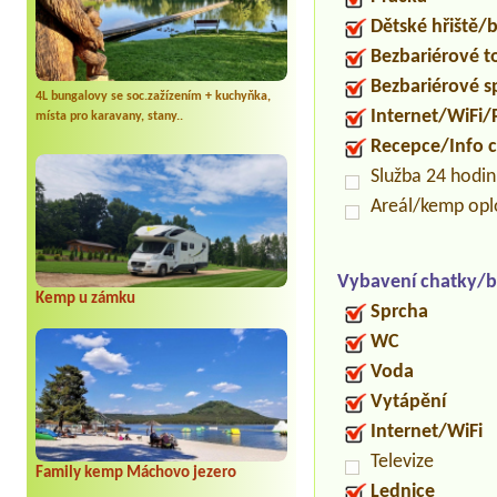
Dětské hřiště
Bezbariérové t
Bezbariérové s
4L bungalovy se soc.zažízením + kuchyňka,
Internet/WiFi/
místa pro karavany, stany..
Recepce/Info 
Služba 24 hodi
Areál/kemp op
Vybavení chatky/b
Kemp u zámku
Sprcha
WC
Voda
Vytápění
Internet/WiFi
Televize
Family kemp Máchovo jezero
Lednice