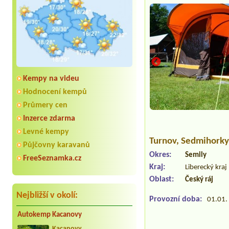
Kempy na videu
Hodnocení kempů
Průmery cen
Inzerce zdarma
Levné kempy
Turnov
, Sedmihorky
Půjčovny karavanů
Okres:
Semily
FreeSeznamka.cz
Kraj:
Liberecký kraj
Oblast:
Český ráj
Nejbližší v okolí:
Provozní doba:
01.01. 
Autokemp Kacanovy
Kacanovy