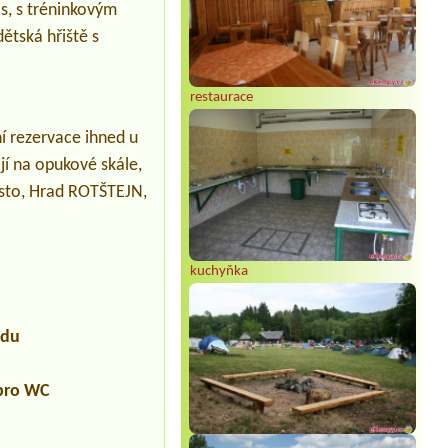
is, s tréninkovým
ětská hřiště s
restaurace
ní rezervace ihned u
jí na opukové skále,
sto, Hrad ROTŠTEJN,
kuchyňka
udu
 pro WC