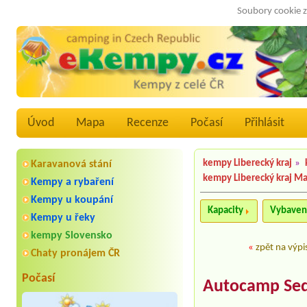
Soubory cookie z
Úvod
Mapa
Recenze
Počasí
Přihlásit
kempy Liberecký kraj
»
Karavanová stání
kempy Liberecký kraj M
Kempy a rybaření
Kempy u koupání
Kapacity
Vybaven
Kempy u řeky
kempy Slovensko
«
zpět na výpi
Chaty pronájem ČR
Počasí
Autocamp Se