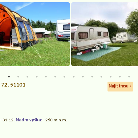
 72, 51101
Najít trasu »
Nadm.výška:
- 31.12.
260 m.n.m.