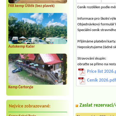
FKK kemp Úštěk (bez plavek)
Ceník rozdělen podle měs
Informace pro školní výle
Objednávkový formulář k
Speciální ceník stravného
Přijímáme platební karty
Autokemp Kačer
Neposkytujeme žádné sle
Stravování skupin:
obraťte se přímo na rest
Price list 2026.
Ceník 2026.pd
Kemp Čertoryje
Zaslat rezervaci
Nejvíce zobrazované: