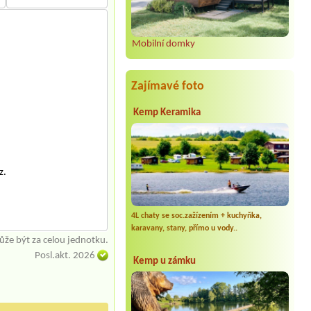
Mobilní domky
Zajímavé foto
Kemp Keramika
z.
4L chaty se soc.zažízením + kuchyňka,
karavany, stany, přímo u vody..
že být za celou jednotku.
Posl.akt. 2026
Kemp u zámku