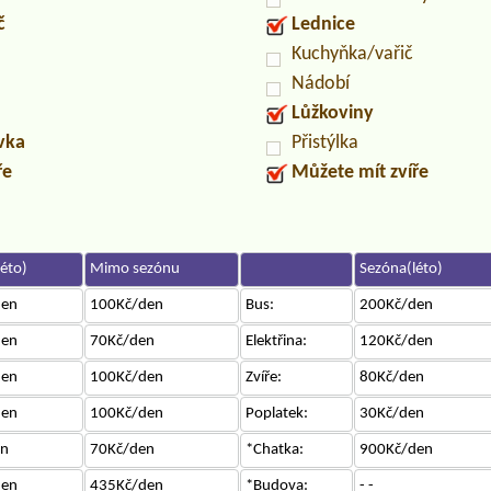
č
Lednice
Kuchyňka/vařič
Nádobí
Lůžkoviny
uvka
Přistýlka
ře
Můžete mít zvíře
éto)
Mimo sezónu
Sezóna(léto)
den
100Kč/den
Bus:
200Kč/den
den
70Kč/den
Elektřina:
120Kč/den
den
100Kč/den
Zvíře:
80Kč/den
den
100Kč/den
Poplatek:
30Kč/den
en
70Kč/den
*Chatka:
900Kč/den
den
435Kč/den
*Budova:
- -