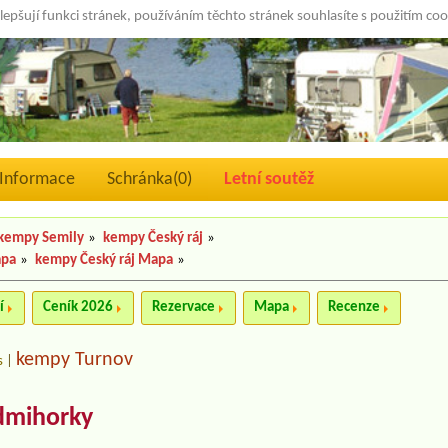
lepšují funkci stránek, používáním těchto stránek souhlasíte s použitím co
Informace
Schránka(
0
)
Letní soutěž
kempy Semily
»
kempy Český ráj
»
apa
»
kempy Český ráj Mapa
»
í
Ceník 2026
Rezervace
Mapa
Recenze
kempy Turnov
s
|
dmihorky