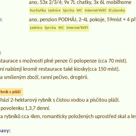
ano, 53x 2/3/4; 9x 7L chatky, 3x 6L mobilhome
Kuchyňka
Lednice
Sprcha
WC
Internet/WiFi
El.zásuvka
:
ano, penzion PODHÁJ, 2-4L pokoje, 59míst + 4 při
Lednice
Sprcha
WC
Internet/WiFi
:
estaurace s možností plné penze či polopenze (cca 70 míst).
ní nabízejí kromě restaurace také kiosky(cca 150 míst).
a smíšeným zboží, ranní pečivo, drogérii.
ybník s pláží
ází 2-hektarový rybník s čistou vodou a písčitou pláží.
povolenku 1,3,7 denní.
a rybníků cca 4km, romanticky položených uprostřed skal a le
bavy: