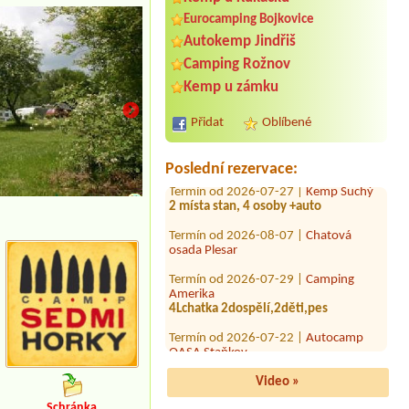
Eurocamping Bojkovice
Termín od 2026-07-24 |
Kemp Josef
Autokemp Jindřiš
Jeden stan 2Mista
Camping Rožnov
Termín od 2026-07-30 |
Autocamp U
Kemp u zámku
Viaduktu
Volkswagen transportér, bez
Přidat
Oblíbené
elektrické přípojky, 1 dospělí+1dítě
7let
Termín od 2026-07-27 |
Kemp Suchý
Poslední rezervace:
2 místa stan, 4 osoby +auto
7L chatky
Termín od 2026-08-07 |
Chatová
osada Plesar
Termín od 2026-07-29 |
Camping
Amerika
4Lchatka 2dospělí,2děti,pes
Termín od 2026-07-22 |
Autocamp
OASA Staňkov
Termín od 2026-08-12 |
Koupaliště
Lido
Video »
Bungalow für 2 Personen+ PKW
Stellplatz
Schránka