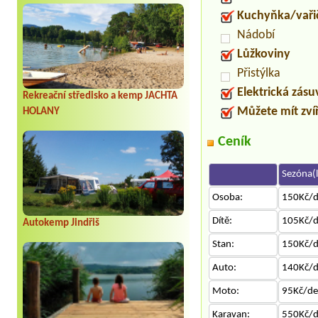
Kuchyňka/vaři
Nádobí
Lůžkoviny
Přistýlka
Elektrická zás
Rekreační středisko a kemp JACHTA
Můžete mít zví
HOLANY
Ceník
Sezóna(l
Osoba:
150Kč/
Dítě:
105Kč/
Autokemp Jindřiš
Stan:
150Kč/
Auto:
140Kč/
Moto:
95Kč/d
Karavan:
550Kč/