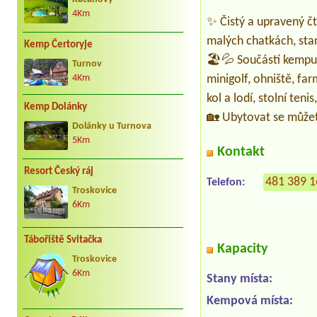
4Km
✨ Čistý a upravený č
malých chatkách, sta
Kemp Čertoryje
🏖️💦 Součástí kempu j
Turnov
minigolf, ohniště, fa
4Km
kol a lodí, stolní ten
Kemp Dolánky
🏡 Ubytovat se můžet
Dolánky u Turnova
5Km
Kontakt
Resort Český ráj
481 389 
Telefon:
Troskovice
6Km
Tábořiště Svitačka
Kapacity
Troskovice
6Km
Stany místa:
Kempová místa: