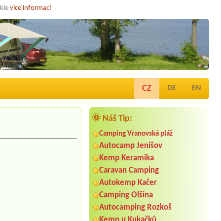
okie
více informací
CZ
DE
EN
🌞 Náš Tip:
Camping Vranovská pláž
Autocamp Jenišov
Kemp Keramika
Caravan Camping
Autokemp Kačer
Camping Olšina
Autocamping Rozkoš
Kemp u Kukačků