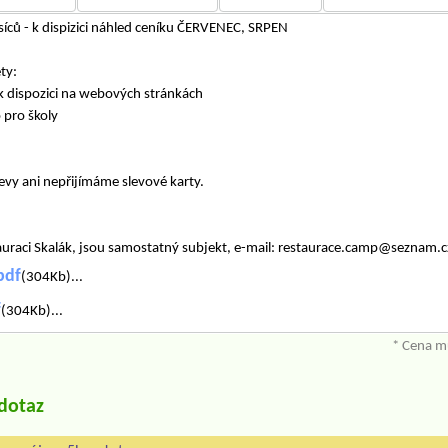
íců - k dispizici náhled ceníku ČERVENEC, SRPEN
ty:
 dispozici na webových stránkách
 pro školy
.
vy ani nepřijímáme slevové karty.
auraci Skalák, jsou samostatný subjekt, e-mail: restaurace.camp@seznam.c
pdf
(304Kb)...
f
(304Kb)...
* Cena mů
/dotaz