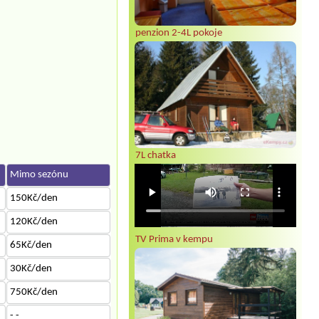
penzion 2-4L pokoje
7L chatka
Mimo sezónu
150Kč/den
120Kč/den
TV Prima v kempu
65Kč/den
30Kč/den
750Kč/den
- -