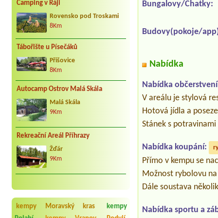
Camping v Ráji
Bungalovy/Chatky:
Rovensko pod Troskami
8Km
Budovy(pokoje/app)
Tábořište u Písečáků
Přišovice
Nabídka
8Km
Nabídka občerstvení
Autocamp Ostrov Malá Skála
V areálu je stylová r
Malá Skála
Hotová jídla a poseze
9Km
Stánek s potravinami 
Rekreační Areál Příhrazy
Nabídka koupání:
r
Žďár
9Km
Přímo v kempu se nach
Možnost rybolovu na 
Dále soustava několik
kempy Moravský kras
kempy
Nabídka sportu a zá