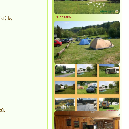
7L chatky
stýlky
sů.