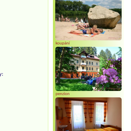
koupání
y:
penzion