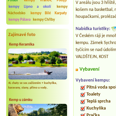
Polabí
kempy Vranov, Podyjí
V areálu jsou 3 hřiště
kempy Lipno a okolí
kempy
košem na basketbal, n
Náchodsko
kempy Bílé Karpaty
houpačkami, prolézač
kempy Pálava
kempy Chřiby
Nabídka turistiky:
Zajímavé foto
V Českém ráji je mnoh
kempu. Zámek Sychrov
Kemp Keramika
tyčícím se nad údol
VALDŠTEJN, KOST
Vybavení
Vybavení kempu:
4L chaty se soc.zažízením + kuchyňka,
Pitná voda spo
karavany, stany, přímo u vody..
Toalety
Kemp u zámku
Teplá sprcha
Kuchyňka
Pračka