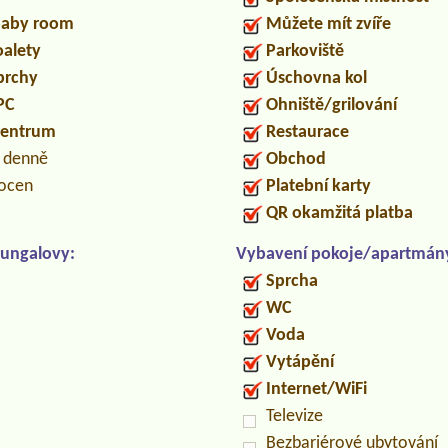
/baby room
Můžete mít zvíře
oalety
Parkoviště
prchy
Úschovna kol
PC
Ohniště/grilování
centrum
Restaurace
n denně
Obchod
locen
Platební karty
QR okamžitá platba
ungalovy:
Vybavení pokoje/apartmán
Sprcha
WC
Voda
Vytápění
Internet/WiFi
Televize
Bezbariérové ubytování