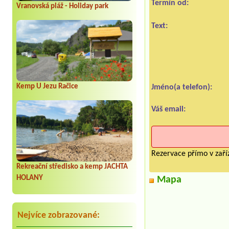
Termín od:
Vranovská pláž - Holiday park
Text:
Kemp U Jezu Račice
Jméno(a telefon):
Váš email:
Rezervace přímo v zaříz
Rekreační středisko a kemp JACHTA
HOLANY
Mapa
Nejvíce zobrazované: