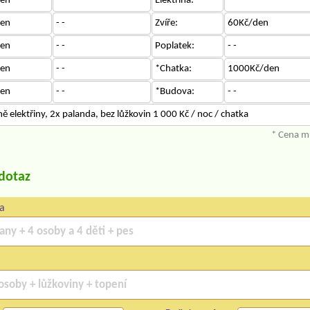
en
- -
Elektřina:
- -
en
- -
Zvíře:
60Kč/den
en
- -
Poplatek:
- -
en
- -
*Chatka:
1000Kč/den
en
- -
*Budova:
- -
 elektřiny, 2x palanda, bez lůžkovin 1 000 Kč / noc / chatka
* Cena mů
/dotaz
a