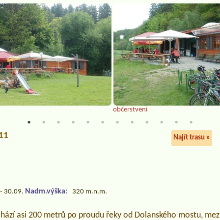
občerstvení
011
Najít trasu »
Nadm.výška:
- 30.09.
320 m.n.m.
chází asi 200 metrů po proudu řeky od Dolanského mostu, mez