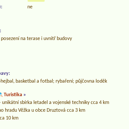
:
ne
:
posezení na terase i uvnitř budovy
bavy:
ohejbal, basketbal a fotbal; rybaření; půjčovna loděk
Turistika
»
– unikátní sbírka letadel a vojenské techniky cca 4 km
ho hradu Věžka u obce Druztová cca 3 km
cca 10 km