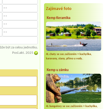
- -
- -
Zajímavé foto
- -
Kemp Keramika
- -
- -
že být za celou jednotku.
Posl.akt. 2025
4L chaty se soc.zažízením + kuchyňka,
karavany, stany, přímo u vody..
Kemp u zámku
4L bungalovy se soc.zažízením + kuchyňka,