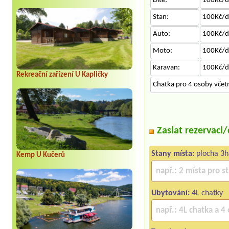
Dítě:
100Kč/d
Stan:
100Kč/d
Auto:
100Kč/d
Moto:
100Kč/d
Karavan:
100Kč/d
Rekreační zařízení U Kapličky
Chatka pro 4 osoby včetně
Zaslat rezervaci
Stany místa:
plocha 3h
Kemp U Kučerů
Ubytování:
4L chatky