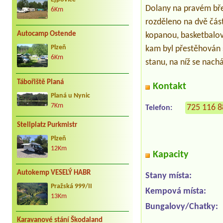
Dolany na pravém bře
6Km
rozděleno na dvě část
Autocamp Ostende
kopanou, basketbalový
kam byl přestěhován 
Plzeň
6Km
stanu, na níž se nach
Tábořiště Planá
Kontakt
Planá u Nynic
7Km
725 116 
Telefon:
Stellplatz Purkmistr
Plzeň
12Km
Kapacity
Autokemp VESELÝ HABR
Stany místa:
Pražská 999/II
Kempová místa:
13Km
Bungalovy/Chatky:
Karavanové stání Škodaland