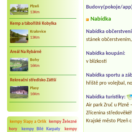
Plzeň
Budovy(pokoje/app)
13Km
Nabídka
Kemp a tábořiště Kobylka
Nabídka občerstvení
Kralovice
13Km
stánek občerstvením, 
Areál Na Rybárně
Nabídka koupání:
Bohy
v blízkosti
16Km
Nabídka sportu a zá
Rekreační středisko Zátiší
hřiště pro volejbal, n
Plasy
16Km
Nabídka turistiky:
Air park Zruč u Plzně 
Zřícenina středověké
Krajské město Plzeň 
kempy Slapy a Orlík
kempy Železné
hory
kempy Bílé Karpaty
kempy