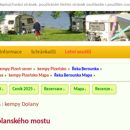
lepšují funkci stránek, používáním těchto stránek souhlasíte s použitím co
Informace
Schránka(
0
)
Letní soutěž
empy Plzeň-sever
»
kempy Plzeňsko
»
Řeka Berounka
»
pa
»
kempy Plzeňsko Mapa
»
Řeka Berounka Mapa
»
í
Ceník 2025
Rezervace
Mapa
Recenze
kempy Dolany
s
|
olanského mostu