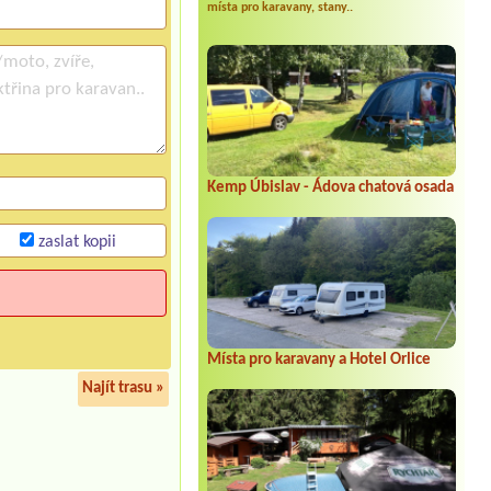
místa pro karavany, stany..
Kemp Úbislav - Ádova chatová osada
zaslat kopii
Místa pro karavany a Hotel Orlice
Najít trasu »