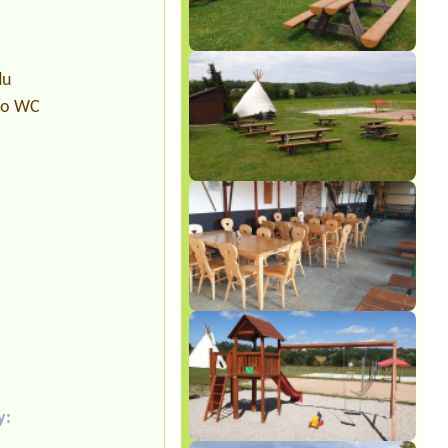
du
pro WC
y: