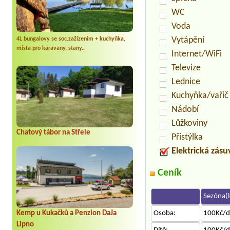
WC
Voda
Vytápění
4L bungalovy se soc.zažízením + kuchyňka,
místa pro karavany, stany..
Internet/WiFi
Televize
Lednice
Kuchyňka/vařič
Nádobí
Lůžkoviny
Chatový tábor na Střele
Přistýlka
Elektrická zás
Ceník
Sezóna(l
Kemp u Kukačků a Penzion DaJa
Osoba:
100Kč/d
Lipno