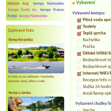
Vybavení
Máchův kraj
kempy Náchodsko
kempy Český les
kempy Vranov,
Vybavení kempu:
Podyjí
kempy Náchodsko
Pitná voda spo
Toalety
Zajímavé foto
Teplá sprcha
Kuchyňka
Kemp Keramika
Pračka
Dětské hřiště
Bezbariérové t
Bezbariérové s
Internet/WiFi/
4L chaty se soc.zažízením + kuchyňka,
Recepce/Info 
karavany, stany, přímo u vody..
Služba 24 hodi
Kemp u zámku
Areál/kemp op
Vybavení chatky/b
Sprcha