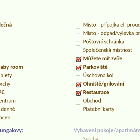
lečná
Místo - přípojka el. prou
Místo - odpad/výlevka 
Poštovní schránka
Společenská místnost
Můžete mít zvíře
/baby room
Parkoviště
oalety
Úschovna kol
prchy
Ohniště/grilování
PC
Restaurace
centrum
Obchod
n denně
Platební karty
locen
ungalovy:
Vybavení pokoje/apartmán
Sprcha