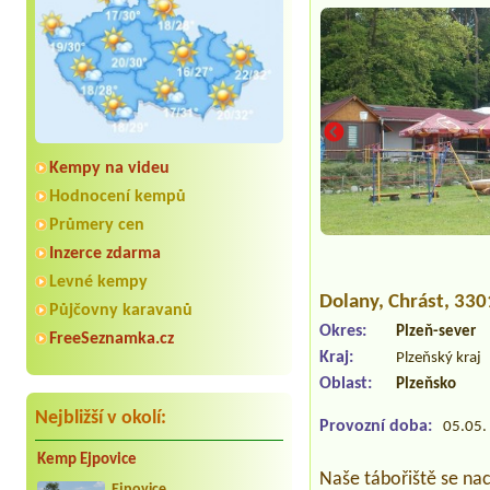
Kempy na videu
Hodnocení kempů
Průmery cen
Inzerce zdarma
Levné kempy
Dolany
, Chrást, 33
Půjčovny karavanů
Okres:
Plzeň-sever
FreeSeznamka.cz
Kraj:
Plzeňský kraj
Oblast:
Plzeňsko
Nejbližší v okolí:
Provozní doba:
05.05. 
Kemp Ejpovice
Naše tábořiště se na
Ejpovice