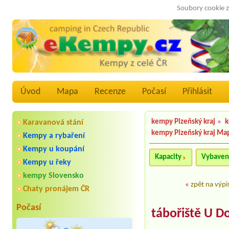
Soubory cookie z
Úvod
Mapa
Recenze
Počasí
Přihlásit
kempy Plzeňský kraj
»
k
Karavanová stání
kempy Plzeňský kraj Ma
Kempy a rybaření
Kempy u koupání
Kapacity
Vybaven
Kempy u řeky
kempy Slovensko
«
zpět na výpi
Chaty pronájem ČR
Počasí
tábořiště U D