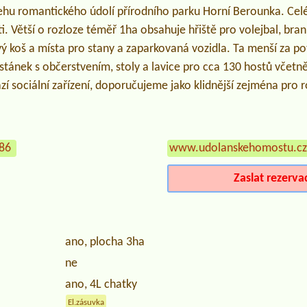
hu romantického údolí přírodního parku Horní Berounka. Celé 
i. Větší o rozloze téměř 1ha obsahuje hřiště pro volejbal, bra
 koš a místa pro stany a zaparkovaná vozidla. Ta menší za po
stánek s občerstvením, stoly a lavice pro cca 130 hostů včetn
ází sociální zařízení, doporučujeme jako klidnější zejména pro r
886
www.udolanskehomostu.cz
Zaslat rezerva
ano, plocha 3ha
ne
ano, 4L chatky
El.zásuvka