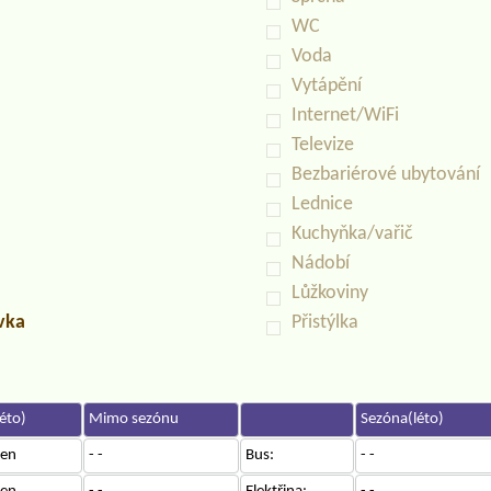
WC
Voda
Vytápění
Internet/WiFi
Televize
Bezbariérové ubytování
Lednice
Kuchyňka/vařič
Nádobí
Lůžkoviny
uvka
Přistýlka
éto)
Mimo sezónu
Sezóna(léto)
en
- -
Bus:
- -