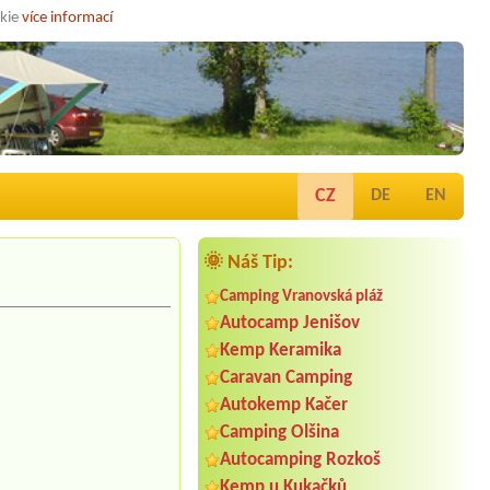
okie
více informací
CZ
DE
EN
🌞 Náš Tip:
Camping Vranovská pláž
Autocamp Jenišov
Kemp Keramika
Caravan Camping
Autokemp Kačer
Camping Olšina
Autocamping Rozkoš
Kemp u Kukačků