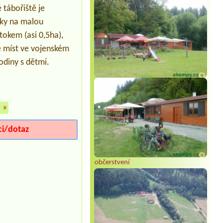
1 místo pro velký stan + 4 osoby (2
tábořiště je
dospělé, 2 děti)1 místo u vody,
nky na malou
idealně vedle míst 26-28
tokem (asi 0,5ha),
Termín od 2026-07-30 |
Autocamp U
Viaduktu
ě míst ve vojenském
Volkswagen transportér, bez
odiny s dětmi.
elektrické přípojky, 1 dospělí+1dítě
7let
Termín od 2026-07-27 |
Autokemp
Dřevěnice
2 osoby chatka
»
Termín od 2026-07-29 |
Sporthotel
Barborka
ci/dotaz
velký stan + 2 dospělí + 2 děti
občerstvení