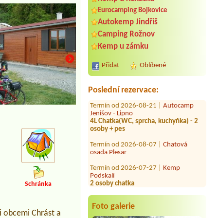
Eurocamping Bojkovice
Autokemp Jindřiš
Termín od 2026-08-02 |
Autokemp
Camping Rožnov
Seifert
1 Stellplatz für Suto mit Dachzelt und
Kemp u zámku
Stromanschluss
Přidat
Oblíbené
Termín od 2026-08-12 |
Kemp Rákosí
6 osob
Poslední rezervace:
Termín od 2026-08-21 |
Autocamp
Jenišov - Lipno
4L Chatka(WC, sprcha, kuchyňka) - 2
kemp
osoby + pes
Termín od 2026-08-07 |
Chatová
osada Plesar
Termín od 2026-07-27 |
Kemp
Podskalí
2 osoby chatka
Schránka
Termín od 2026-07-30 |
Penzion a
chatky Liščí Mlýn
Foto galerie
Termín od 2026-08-01 |
Kemp
i obcemi Chrást a
Podskalí