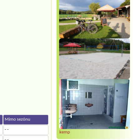
Mimo sezónu
- -
kemp