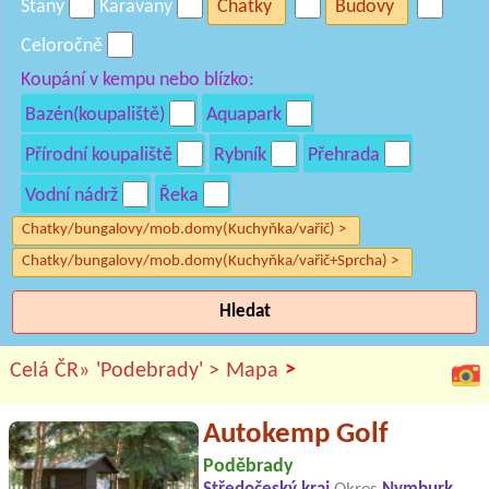
Stany
Karavany
Chatky
Budovy
Celoročně
Koupání v kempu nebo blízko:
Bazén(koupaliště)
Aquapark
Přírodní koupaliště
Rybník
Přehrada
Vodní nádrž
Řeka
Chatky/bungalovy/mob.domy(Kuchyňka/vařič) >
Chatky/bungalovy/mob.domy(Kuchyňka/vařič+Sprcha) >
Hledat
>
Celá ČR»
'Podebrady' >
Mapa
Autokemp Golf
Poděbrady