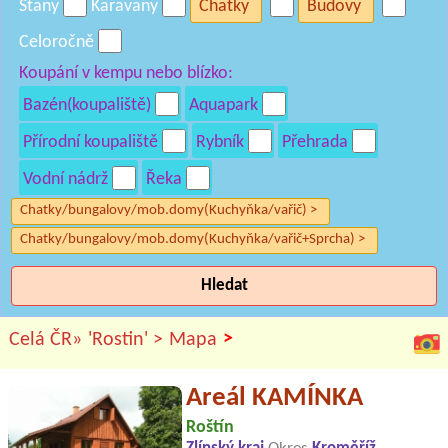
Stany
Karavany
Chatky
Budovy
Celoročně
Koupání v kempu nebo blízko:
Bazén(koupaliště)
Aquapark
Přírodní koupaliště
Rybník
Přehrada
Vodní nádrž
Řeka
Chatky/bungalovy/mob.domy(Kuchyňka/vařič) >
Chatky/bungalovy/mob.domy(Kuchyňka/vařič+Sprcha) >
Hledat
>
Celá ČR»
'Rostin' >
Mapa
Areál KAMÍNKA
Roštín