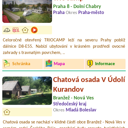
Praha 8 - Dolní Chabry
Praha
Okres
Praha-město
Celoročně otevřený TRIOCAMP leží na severu Prahy poblíž
dálnice D8-E55. Nabízí ubytování v krásném prostředí ovocné
zahrady s travnatým povrchem, ..
Schránka
Mapa
Informace
Chatová osada V Údolí
Kurandov
Branžež - Nová Ves
Středočeský kraj
Okres
Mladá Boleslav
Chatová osada se nachází v klidné části obce Branžež - Nová Ves v