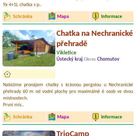
9x 4+1L chatka s p..
Schránka
Mapa
Informace
Chatka na Nechranické
přehradě
Vikletice
Ústecký kraj
Okres
Chomutov
Nabízíme pronájem chatky s krásnou pergolou u Nechranické
přehrady 60 m od vodní plochy pro maximálně 6 osob ve dvou
místnostech.
První mís..
Schránka
Mapa
Informace
TrioCamp