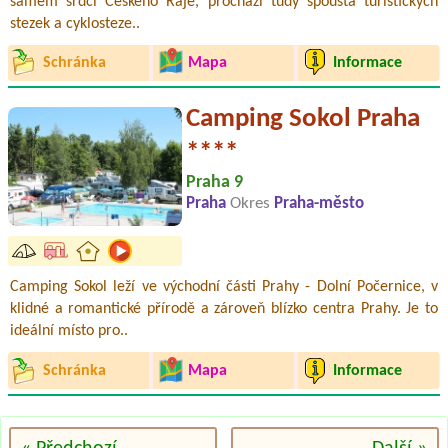
samém srdci Českého Ráje, prochází tudy spousta turistických
stezek a cyklosteze..
Schránka
Mapa
Informace
Camping Sokol Praha
****
Praha 9
Praha
Okres
Praha-město
Camping Sokol leží ve východní části Prahy - Dolní Počernice, v
klidné a romantické přírodě a zároveň blízko centra Prahy. Je to
ideální místo pro..
Schránka
Mapa
Informace