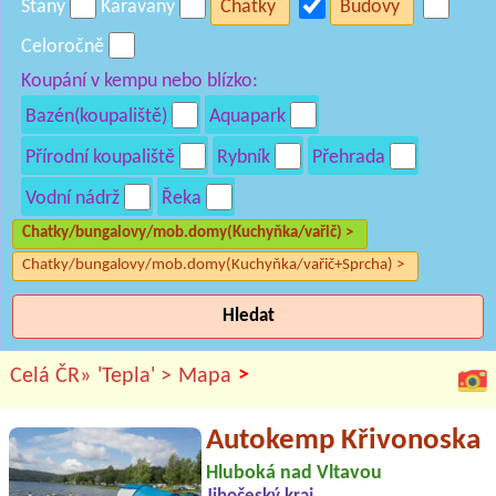
Stany
Karavany
Chatky
Budovy
Celoročně
Koupání v kempu nebo blízko:
Bazén(koupaliště)
Aquapark
Přírodní koupaliště
Rybník
Přehrada
Vodní nádrž
Řeka
Chatky/bungalovy/mob.domy(Kuchyňka/vařič) >
Chatky/bungalovy/mob.domy(Kuchyňka/vařič+Sprcha) >
Hledat
>
Celá ČR»
'Tepla' >
Mapa
Autokemp Křivonoska
Hluboká nad Vltavou