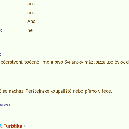
ano
ano
Ano
:
ne
:
občerstvení, točené limo a pivo Svijanský máz ,pizza ,polévky,
 se nachází Perštejnské koupaliště nebo přímo v řece.
bavy:
Turistika
»