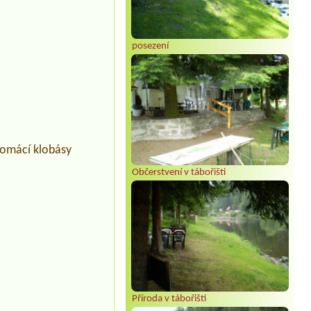
posezení
 domácí klobásy
Občerstvení v tábořišti
Příroda v tábořišti