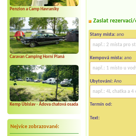
Penzion a Camp Havraníky
Zaslat rezervaci
Stany místa:
ano
Caravan Camping Horní Planá
Kempová místa:
ano
Ubytování:
Ano
Termín od:
Kemp Úbislav - Ádova chatová osada
Text:
Nejvíce zobrazované: