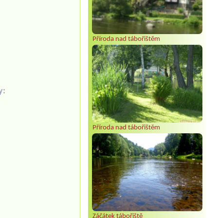
Příroda nad tábořištěm
y:
Příroda nad tábořištěm
Záčátek tábořiště