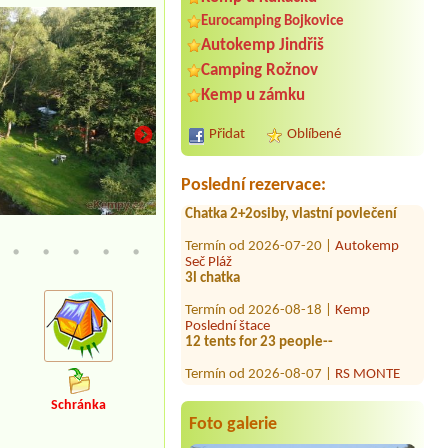
Termín od 2026-07-31 |
Koupaliště a
Eurocamping Bojkovice
kemp Zákupy
8 osob
Autokemp Jindřiš
Camping Rožnov
Termín od 2026-08-07 |
Autokemp
Apollo
Kemp u zámku
1misto u vody +elektrická přípojka +2
osoby +pes
Přidat
Oblíbené
Termín od 2026-08-10 |
Rekreační
zařízení Sklář Výsluní
Poslední rezervace:
Chatka 2+2osiby, vlastní povlečení
Termín od 2026-07-20 |
Autokemp
posezení
Seč Pláž
3l chatka
Termín od 2026-08-18 |
Kemp
Poslední štace
12 tents for 23 people--
Termín od 2026-08-07 |
RS MONTE
LOPE
Termín od 2026-08-08 |
Safari Park
Schránka
Resort a Kemp****
Foto galerie
Glamping