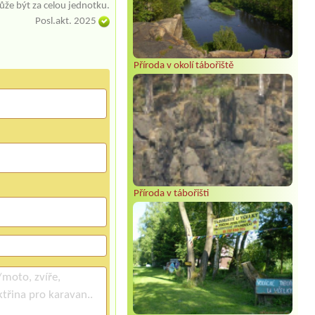
že být za celou jednotku.
Posl.akt. 2025
Příroda v okolí tábořiště
Příroda v tábořišti