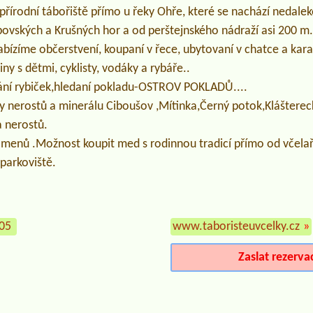
 přírodní tábořiště přímo u řeky Ohře, které se nachází nedale
vských a Krušných hor a od perštejnského nádraží asi 200 m. 
abízíme občerstvení, koupaní v řece, ubytovaní v chatce a kar
ny s dětmi, cyklisty, vodáky a rybáře..
ytání rybiček,hledaní pokladu-OSTROV POKLADŮ....
lity nerostů a minerálu Ciboušov ,Mítinka,Černý potok,Klášter
a nerostů.
amenů .Možnost koupit med s rodinnou tradicí přímo od včelař
parkoviště.
205
www.taboristeuvcelky.cz
»
Zaslat rezerva