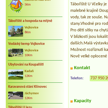
Tábořiště U Včelky je
5Km
malebné krajině Doupo
vody, tak ze souše. N
Tábořiště a hospoda na mlýně
stany.Vhodné pro rodi
Vojkovice
Pro děti sítky na ch
8Km
V blízkosti jsou loka
dalších.Malá výstavk
Vodácký kemp Vojkovice
Možnost rozříznutí k
Vojkovice
10Km
Nově velké oplocené 
Ubytování na Koupališti
Kontakt
Kadaň
12Km
737 950 
Telefon:
Karavanová stání Klínovec
Jáchymov
12Km
Kapacity
Tábořiště U jezu