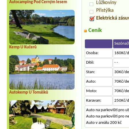
Autocamping Pod Černým lesem
Lůžkoviny
Přistýlka
Elektrická zás
Ceník
Sezóna(l
Kemp U Kučerů
Osoba:
160Kč/
Dítě:
- -
Stan:
30Kč/d
Auto:
70Kč/d
Moto:
70Kč/d
Autokemp U Tomášků
Karavan:
250Kč/
Auto na parkovišti pro u
Auto na parkovišti pro 
Auto v areálu 200 kč