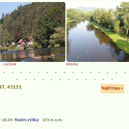
 - začátek
letecky
47, 43151
Najít trasu »
Nadm.výška:
- 30.09.
373 m.n.m.