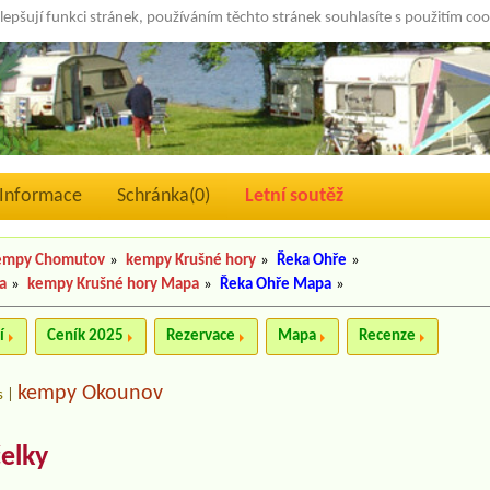
lepšují funkci stránek, používáním těchto stránek souhlasíte s použitím co
Informace
Schránka(
0
)
Letní soutěž
empy Chomutov
»
kempy Krušné hory
»
Řeka Ohře
»
a
»
kempy Krušné hory Mapa
»
Řeka Ohře Mapa
»
í
Ceník 2025
Rezervace
Mapa
Recenze
kempy Okounov
s
|
čelky