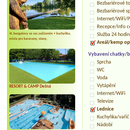
Bezbariérové t
Bezbariérové s
Internet/WiFi/
Recepce/Info 
4L bungalovy se soc.zažízením + kuchyňka,
Služba 24 hodi
místa pro karavany, stany..
Areál/kemp op
Vybavení chatky/b
Sprcha
WC
Voda
Vytápění
RESORT & CAMP Dešná
Internet/WiFi
Televize
Lednice
Kuchyňka/vařič
Nádobí