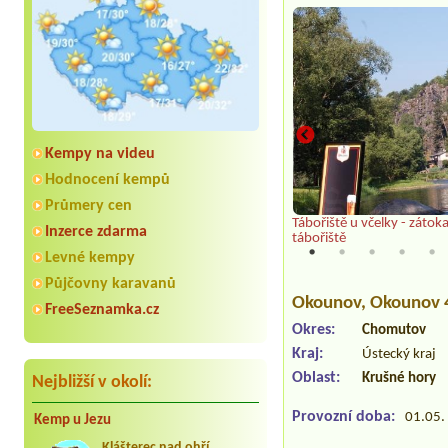
Kempy na videu
Hodnocení kempů
Průmery cen
Tábořiště u včelky - zátoka
Inzerce zdarma
tábořiště
Levné kempy
Půjčovny karavanů
Okounov
, Okounov 
FreeSeznamka.cz
Okres:
Chomutov
Kraj:
Ústecký kraj
Oblast:
Krušné hory
Nejbližší v okolí:
Provozní doba:
01.05. 
Kemp u Jezu
Klášterec nad ohří