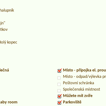
halupník
jn"
stkov
olý kopec
lečná
Místo - přípojka el. pro
Místo - odpad/výlevka 
Poštovní schránka
Společenská místnost
Můžete mít zvíře
/baby room
Parkoviště