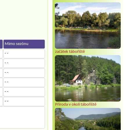
Mimo sezónu
začátek tábořiště
- -
- -
- -
- -
- -
- -
Příroda v okolí tábořiště