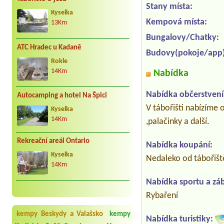
Stany místa:
Kyselka
Kempová místa:
13Km
Bungalovy/Chatky:
ATC Hradec u Kadaně
Budovy(pokoje/app)
Rokle
14Km
Nabídka
Nabídka občerstvení
Autocamping a hotel Na Špici
V tábořišti nabízíme 
Kyselka
14Km
,palačinky a další.
Rekreační areál Ontario
Nabídka koupání:
Kyselka
Nedaleko od tábořiště
14Km
Nabídka sportu a zá
Rybaření
kempy Beskydy a Valašsko
kempy
Nabídka turistiky: