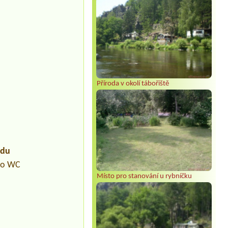
Příroda v okolí tábořiště
udu
pro WC
Místo pro stanování u rybníčku