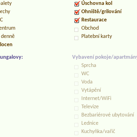
oalety
Úschovna kol
prchy
Ohniště/grilování
PC
Restaurace
centrum
Obchod
n denně
Platební karty
locen
ungalovy:
Vybavení pokoje/apartmán
Sprcha
WC
Voda
Vytápění
Internet/WiFi
Televize
Bezbariérové ubytování
Lednice
Kuchyňka/vařič