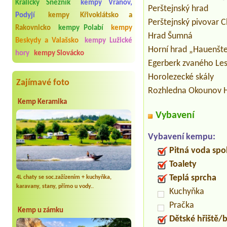
Kralický Sněžník
kempy Vranov,
Perštejnský hrad
Podyjí
kempy Křivoklátsko a
Perštejnský pivovar C
Rakovnicko
kempy Polabí
kempy
Hrad Šumná
Beskydy a Valašsko
kempy Lužické
Horní hrad „Hauenšte
hory
kempy Slovácko
Egerberk zvaného Le
Horolezecké skály
Zajímavé foto
Rozhledna Okounov H
Kemp Keramika
Vybavení
Vybavení kempu:
Pitná voda spo
Toalety
Teplá sprcha
4L chaty se soc.zažízením + kuchyňka,
karavany, stany, přímo u vody..
Kuchyňka
Pračka
Kemp u zámku
Dětské hřiště