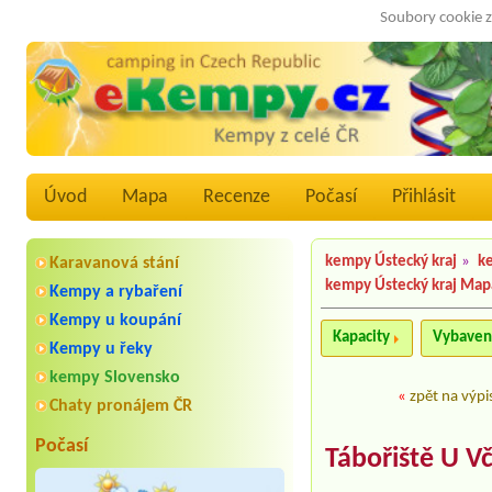
Soubory cookie z
Úvod
Mapa
Recenze
Počasí
Přihlásit
kempy Ústecký kraj
»
k
Karavanová stání
kempy Ústecký kraj Map
Kempy a rybaření
Kempy u koupání
Kapacity
Vybaven
Kempy u řeky
kempy Slovensko
«
zpět na výpi
Chaty pronájem ČR
Počasí
Tábořiště U V