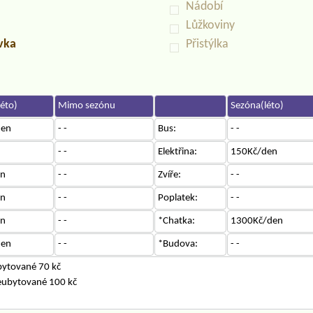
Nádobí
Lůžkoviny
uvka
Přistýlka
éto)
Mimo sezónu
Sezóna(léto)
den
- -
Bus:
- -
- -
Elektřina:
150Kč/den
en
- -
Zvíře:
- -
en
- -
Poplatek:
- -
en
- -
*Chatka:
1300Kč/den
den
- -
*Budova:
- -
bytované 70 kč
neubytované 100 kč