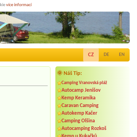
okie
více informací
CZ
DE
EN
🌞 Náš Tip:
Camping Vranovská pláž
Autocamp Jenišov
Kemp Keramika
Caravan Camping
Autokemp Kačer
Camping Olšina
Autocamping Rozkoš
Kemp u Kukačků