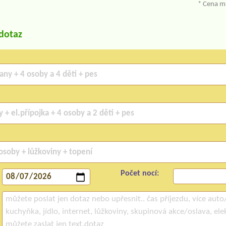
* Cena mů
/dotaz
Počet nocí: