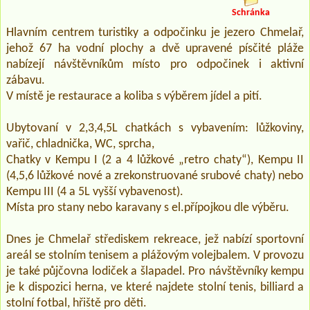
Schránka
Hlavním centrem turistiky a odpočinku je jezero Chmelař,
jehož 67 ha vodní plochy a dvě upravené písčité pláže
nabízejí návštěvníkům místo pro odpočinek i aktivní
zábavu.
V místě je restaurace a koliba s výběrem jídel a pití.
Ubytovaní v 2,3,4,5L chatkách s vybavením: lůžkoviny,
vařič, chladnička, WC, sprcha,
Chatky v Kempu I (2 a 4 lůžkové „retro chaty“), Kempu II
(4,5,6 lůžkové nové a zrekonstruované srubové chaty) nebo
Kempu III (4 a 5L vyšší vybavenost).
Místa pro stany nebo karavany s el.přípojkou dle výběru.
Dnes je Chmelař střediskem rekreace, jež nabízí sportovní
areál se stolním tenisem a plážovým volejbalem. V provozu
je také půjčovna lodiček a šlapadel. Pro návštěvníky kempu
je k dispozici herna, ve které najdete stolní tenis, billiard a
stolní fotbal, hřiště pro děti.