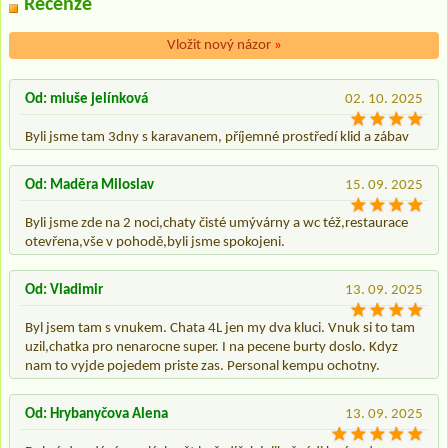
Recenze
Vložit nový názor
»
Od: miuše jelínková
02. 10. 2025
Byli jsme tam 3dny s karavanem, příjemné prostředí klid a zábav
Od: Maděra Miloslav
15. 09. 2025
Byli jsme zde na 2 noci,chaty čisté umývárny a wc též,restaurace
otevřena,vše v pohodě,byli jsme spokojeni.
Od: Vladimir
13. 09. 2025
Byl jsem tam s vnukem. Chata 4L jen my dva kluci. Vnuk si to tam
uzil,chatka pro nenarocne super. I na pecene burty doslo. Kdyz
nam to vyjde pojedem priste zas. Personal kempu ochotny.
Od: Hrybanyčova Alena
13. 09. 2025