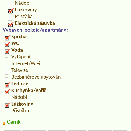
Nádobí
Lůžkoviny
Přistýlka
Elektrická zásuvka
Vybavení pokoje/apartmány:
Sprcha
WC
Voda
Vytápění
Internet/WiFi
Televize
Bezbariérové ubytování
Lednice
Kuchyňka/vařič
Nádobí
Lůžkoviny
Přistýlka
Ceník