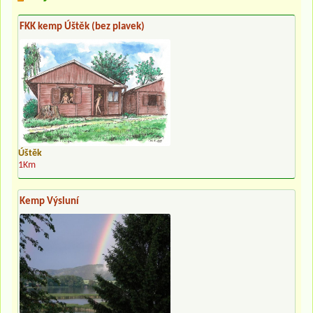
FKK kemp Úštěk (bez plavek)
Úštěk
1Km
Kemp Výsluní