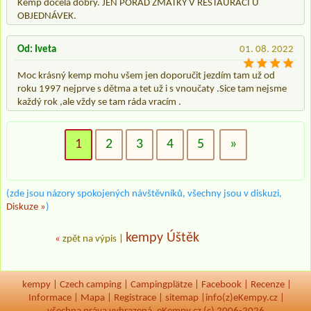
Kemp docela dobrý. JEN POŘÁD ZMATKY V RESTAURACI U
OBJEDNÁVEK.
Od: Iveta
01. 08. 2022
Moc krásný kemp mohu všem jen doporučit jezdím tam už od
roku 1997 nejprve s dětma a tet už i s vnoučaty .Sice tam nejsme
každý rok ,ale vždy se tam ráda vracím .
1
2
3
4
5
»
(zde jsou názory spokojených návštěvníků, všechny jsou v diskuzi,
Diskuze »
)
kempy Úštěk
«
zpět na výpis
|
kempy
|
Czech camping
|
Campingplätze
|
Facebook
|
Recenze
|
Informace
|
Mapa
|
Registrace
|
sitemap
|
info(z)eKempy.cz |