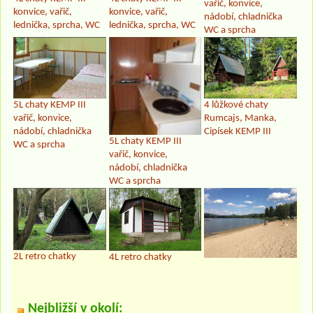
vařič, konvice,
konvice, vařič,
konvice, vařič,
nádobí, chladnička
lednička, sprcha, WC
lednička, sprcha, WC
WC a sprcha
5L chaty KEMP III
4 lůžkové chaty
vařič, konvice,
Rumcajs, Manka,
nádobí, chladnička
Cipísek KEMP III
5L chaty KEMP III
WC a sprcha
vařič, konvice,
nádobí, chladnička
WC a sprcha
2L retro chatky
4L retro chatky
Nejbližší v okolí: