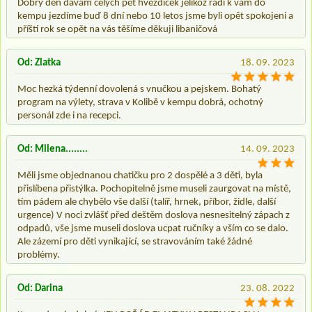
Dobrý den dávám celých pět hvězdiček jelikož rádi k vám do
kempu jezdíme buď 8 dní nebo 10 letos jsme byli opět spokojeni a
příští rok se opět na vás těšíme děkuji libaničová
Od: Zlatka
18. 09. 2023
Moc hezká týdenní dovolená s vnučkou a pejskem. Bohatý
program na výlety, strava v Kolibě v kempu dobrá, ochotný
personál zde i na recepci.
Od: Milena........
14. 09. 2023
Měli jsme objednanou chatičku pro 2 dospělé a 3 děti, byla
přislíbena přistýlka. Pochopitelně jsme museli zaurgovat na místě,
tím pádem ale chybělo vše další (talíř, hrnek, příbor, židle, další
urgence) V noci zvlášť před deštěm doslova nesnesitelný zápach z
odpadů, vše jsme museli doslova ucpat ručníky a vším co se dalo.
Ale zázemí pro děti vynikající, se stravováním také žádné
problémy.
Od: Darina
23. 08. 2022