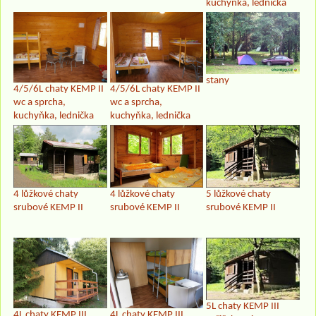
kuchyňka, lednička
stany
4/5/6L chaty KEMP II
4/5/6L chaty KEMP II
wc a sprcha,
wc a sprcha,
kuchyňka, lednička
kuchyňka, lednička
4 lůžkové chaty
4 lůžkové chaty
5 lůžkové chaty
srubové KEMP II
srubové KEMP II
srubové KEMP II
5L chaty KEMP III
4L chaty KEMP III
4L chaty KEMP III