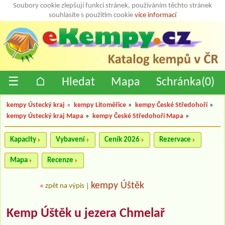
Soubory cookie zlepšují funkci stránek, používáním těchto stránek
souhlasíte s použitím cookie
více informací
☰
⌂
Hledat
Mapa
Schránka(
0
)
kempy Ústecký kraj
»
kempy Litoměřice
»
kempy České Středohoří
»
kempy Ústecký kraj Mapa
»
kempy České Středohoří Mapa
»
Kapacity
Vybavení
Ceník 2026
Rezervace
Mapa
Recenze
kempy Úštěk
«
zpět na výpis
|
Kemp Úštěk u jezera Chmelař