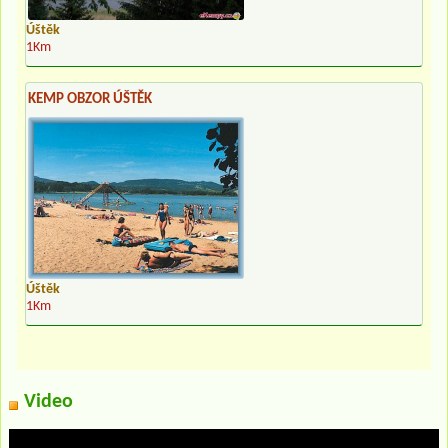
Úštěk
1Km
KEMP OBZOR ÚŠTĚK
Úštěk
1Km
Video