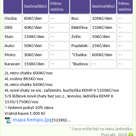
Mimo
Mimo
Sezóna(léto)
Sezóna(léto)
sezónu
sezónu
Osoba:
60Kč/den
- -
Bus:
100Kč/den
- -
Dítě:
40Kč/den
- -
Elektřina:
150Kč/den
- -
Stan:
150Kč/den
- -
Zvíře:
50Kč/den
- -
Auto:
50Kč/den
- -
Poplatek:
25Kč/den
- -
Moto:
30Kč/den
- -
*Chatka:
600Kč/den
- -
Karavan:
150Kč/den
- -
*Budova:
- -
- -
2L retro chatky 600Kč/noc
4L srubny 865Kč/noc
4L retro chatky 640Kč/noc
4L nové chaty se soc. zařízením, kuchyňka KEMP II 1350Kč/noc
5/6 lůžkové nové chaty bez soc.z., konvice, lednička KEMP II
1550/1750Kč/noc
✨týdenní pobyt 10% sleva
Vratná kauce 1 000 Kč
mapa kempu.jpg
(522Kb)...
* Cena může být za celou jednotku.
Posl.akt. 2026