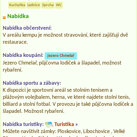
Kuchyňka
Lednice
Sprcha
WC
Nabídka
Nabídka občerstvení:
V areálu kempu je možnost stravování, které zajišťují dvě
restaurace.
Nabídka koupání:
jezero Chmelař
Jezero Chmelař, půjčovna lodiček a šlapadel, možnost
rybaření.
Nabídka sportu a zábavy:
K dispozici je sportovní areál se stolním tenisem a
plážovým volejbalem, herna, ve které najdete stolní tenis,
billiard a stolní fotbal. V provozu je také půjčovna lodiček a
šlapadel. Možnost rybaření.
Nabídka turistiky:
Turistika
»
Můžete navštívit zámky: Ploskovice, Libochovice , Velké