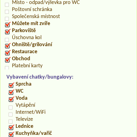
Místo - odpad/výlevka pro WC
Poštovní schránka
Společenská místnost
Můžete mít zvíře
Parkoviště
Úschovna kol
Ohniště/grilování
Restaurace
Obchod
Platební karty
Vybavení chatky/bungalovy:
Sprcha
WC
Voda
Vytápění
Internet/WiFi
Televize
Lednice
Kuchyňka/vařič