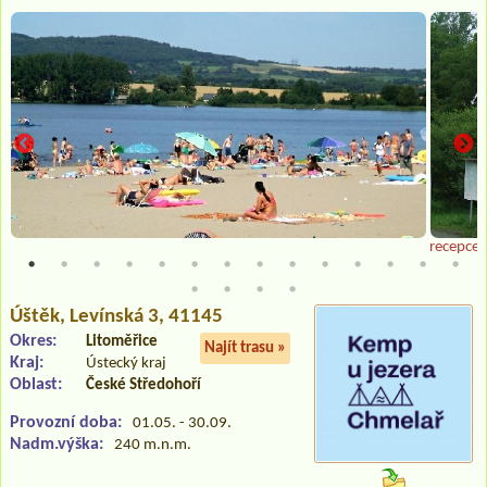
recepce
Úštěk
, Levínská 3, 41145
Okres:
Litoměřice
Najít trasu »
Kraj:
Ústecký kraj
Oblast:
České Středohoří
Provozní doba:
01.05. - 30.09.
Nadm.výška:
240 m.n.m.