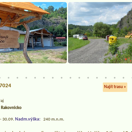
27024
Najít trasu »
raj
a Rakovnicko
Nadm.výška:
- 30.09.
240 m.n.m.