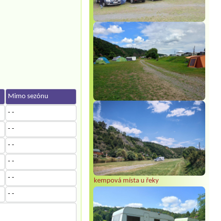
Mimo sezónu
- -
- -
- -
- -
- -
kempová místa u řeky
- -