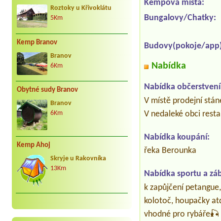
Kempová místa:
Roztoky u Křivoklátu
Bungalovy/Chatky:
5Km
Kemp Branov
Budovy(pokoje/app)
Branov
Nabídka
6Km
Nabídka občerstvení
Obytné sudy Branov
V místě prodejní stán
Branov
V nedaleké obci res
6Km
Nabídka koupání:
Kemp Ahoj
řeka Berounka
Skryje u Rakovníka
13Km
Nabídka sportu a zá
k zapůjčení petangue,
kolotoč, houpačky at
vhodné pro rybáře🎣