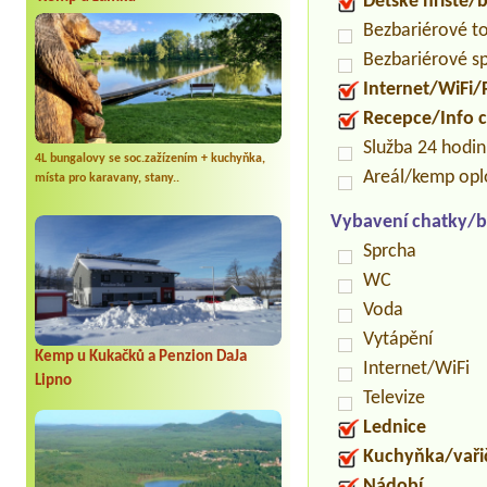
Dětské hřiště
Bezbariérové t
Bezbariérové s
Internet/WiFi/
Recepce/Info 
Služba 24 hodi
4L bungalovy se soc.zažízením + kuchyňka,
Areál/kemp op
místa pro karavany, stany..
Vybavení chatky/b
Sprcha
WC
Voda
Vytápění
Kemp u Kukačků a Penzion DaJa
Internet/WiFi
Lipno
Televize
Lednice
Kuchyňka/vaři
Nádobí