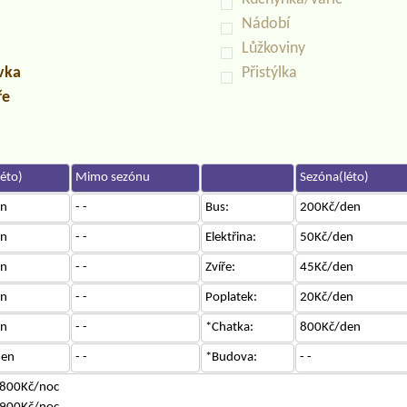
Nádobí
Lůžkoviny
uvka
Přistýlka
ře
éto)
Mimo sezónu
Sezóna(léto)
en
- -
Bus:
200Kč/den
en
- -
Elektřina:
50Kč/den
en
- -
Zvíře:
45Kč/den
en
- -
Poplatek:
20Kč/den
en
- -
*Chatka:
800Kč/den
den
- -
*Budova:
- -
 800Kč/noc