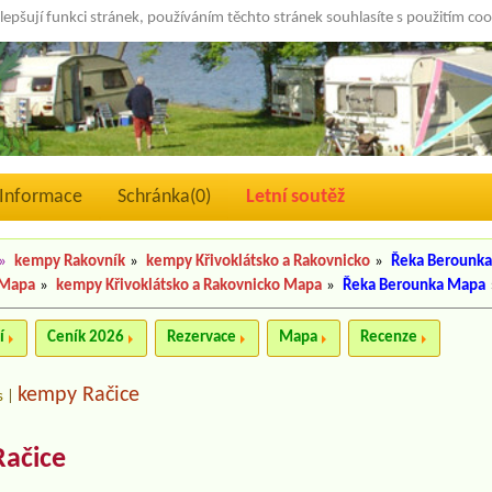
lepšují funkci stránek, používáním těchto stránek souhlasíte s použitím co
Informace
Schránka(
0
)
Letní soutěž
»
kempy Rakovník
»
kempy Křivoklátsko a Rakovnicko
»
Řeka Berounk
 Mapa
»
kempy Křivoklátsko a Rakovnicko Mapa
»
Řeka Berounka Mapa
í
Ceník 2026
Rezervace
Mapa
Recenze
kempy Račice
s
|
Račice