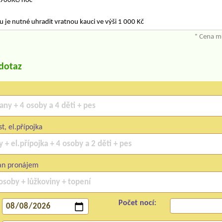
 900Kč/noc
je nutné uhradit vratnou kauci ve výši 1 000 Kč
* Cena mů
/dotaz
t, el.přípojka
an pronájem
Počet nocí: