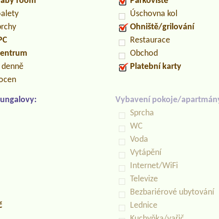
/baby room
Parkoviště
oalety
Úschovna kol
prchy
Ohniště/grilování
PC
Restaurace
centrum
Obchod
n denně
Platební karty
locen
ungalovy:
Vybavení pokoje/apartmán
Sprcha
WC
Voda
Vytápění
Internet/WiFi
Televize
Bezbariérové ubytování
č
Lednice
Kuchyňka/vařič