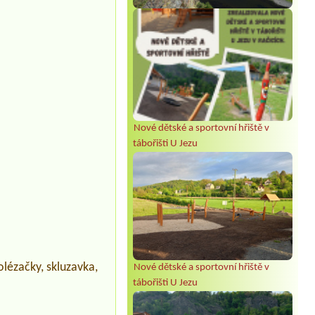
Nové dětské a sportovní hřiště v
tábořišti U Jezu
olézačky, skluzavka,
Nové dětské a sportovní hřiště v
tábořišti U Jezu