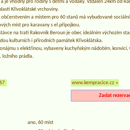
 a je vhodný pro rodiny s dětmi a vodáky. Vzdálen 24km od Ra
lasti Křivoklátské vrchoviny.
 občerstvením a místem pro 60 stanů má vybudované sociální z
vých míst pro karavany s el.přípojkou.
stávce na trati Rakovník Beroun je obec ideálním výchozím sta
řadou kulturních i přírodních památek Křivoklátska.
onájmu s elektřinou, vybaveny kuchyňským nádobím, konvicí, v
č. ložního prádla.
967
www.kempracice.cz
»
Zaslat rezerva
ano, 60 míst