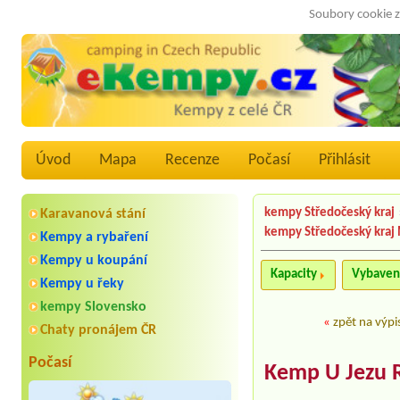
Soubory cookie z
Úvod
Mapa
Recenze
Počasí
Přihlásit
kempy Středočeský kraj
Karavanová stání
kempy Středočeský kraj
Kempy a rybaření
Kempy u koupání
Kapacity
Vybaven
Kempy u řeky
kempy Slovensko
«
zpět na výpi
Chaty pronájem ČR
Počasí
Kemp U Jezu 