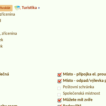
Turistika
»
řivoklát
 zřícenina
d
, zřícenina
ek
ek
lečná
Místo - přípojka el. pro
Místo - odpad/výlevka
Poštovní schránka
Společenská místnost
Můžete mít zvíře