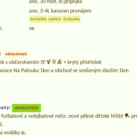
ano, 30 míst, el.přípojka
ano, 3-4L karavan pronájem
Kuchyňka
Lednice
El.zásuvka
:
ne
:
občerstvení
ek s občerstvením 🍺🍹🥂🍝 + krytý přístřešek
taurace Na Palouku 1km a obchod se smíšeným zbožím 1km.
bavy:
dětské hřiště
 fotbalové a volejbalové míče, nové pěkné dětské hřiště 🏓 pr
d..
 a vodáky🚣.