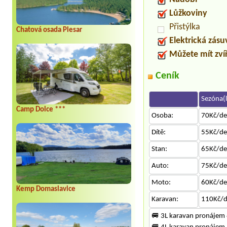
Lůžkoviny
Přistýlka
Chatová osada Plesar
Elektrická zás
Můžete mít zví
Ceník
Sezóna(l
Camp Dolce ***
Osoba:
70Kč/d
Dítě:
55Kč/d
Stan:
65Kč/d
Auto:
75Kč/d
Moto:
60Kč/d
Kemp Domaslavice
Karavan:
110Kč/
🚐 3L karavan pronájem