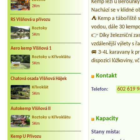
Kemp leží u Berounky
2Km
Nachází se v klidné ob
⛺ Kemp a tábořiště s
RS Višňová u přívozu
vodou, dále 30 kempo
Roztoky
👉 Díky železniční za
5Km
vzdálenější výlety s 
Aero kemp Višňová 1
🚐 3-4L karavany k pr
Roztoky u Křivoklátu
dispozici lůžkoviny, v
5Km
Kontakt
Chatová osada Višňová Hájek
Křivoklát
602 619 
Telefon:
5Km
Autokemp Višňová II
Roztoky u Křivoklátu
Kapacity
5Km
Stany místa:
Kemp U Přívozu