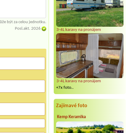
že být za celou jednotku.
Posl.akt. 2026
3-4L karavy na pronájem
3-4L karavy na pronájem
+7x foto..
Zajímavé foto
Kemp Keramika