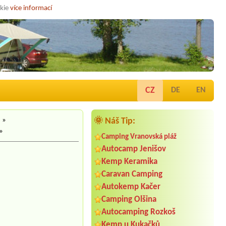
okie
více informací
CZ
DE
EN
a
»
🌞 Náš Tip:
»
Camping Vranovská pláž
Autocamp Jenišov
Kemp Keramika
Caravan Camping
Autokemp Kačer
Camping Olšina
Autocamping Rozkoš
Termín od 2026-08-09 |
Autokemp
Kemp u Kukačků