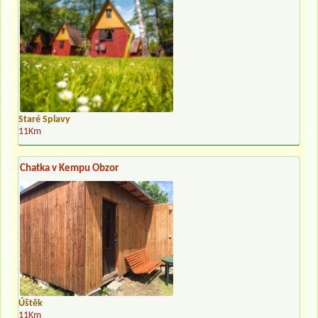
Staré Splavy
11Km
Chatka v Kempu Obzor
Úštěk
11Km