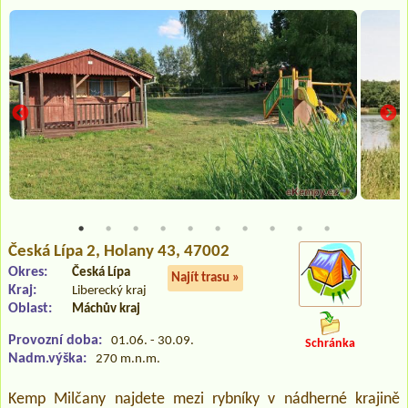
Česká Lípa 2
, Holany 43, 47002
Okres:
Česká Lípa
Najít trasu »
Kraj:
Liberecký kraj
Oblast:
Máchův kraj
Provozní doba:
01.06. - 30.09.
Schránka
Nadm.výška:
270 m.n.m.
Kemp Milčany najdete mezi rybníky v nádherné krajině