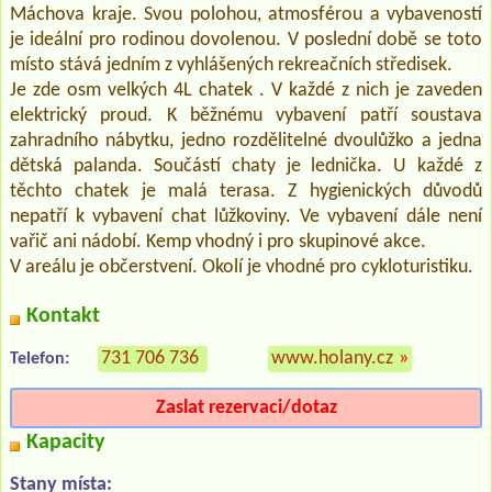
Máchova kraje. Svou polohou, atmosférou a vybaveností
je ideální pro rodinou dovolenou. V poslední době se toto
místo stává jedním z vyhlášených rekreačních středisek.
Je zde osm velkých 4L chatek . V každé z nich je zaveden
elektrický proud. K běžnému vybavení patří soustava
zahradního nábytku, jedno rozdělitelné dvoulůžko a jedna
dětská palanda. Součástí chaty je lednička. U každé z
těchto chatek je malá terasa. Z hygienických důvodů
nepatří k vybavení chat lůžkoviny. Ve vybavení dále není
vařič ani nádobí. Kemp vhodný i pro skupinové akce.
V areálu je občerstvení. Okolí je vhodné pro cykloturistiku.
Kontakt
731 706 736
www.holany.cz
»
Telefon:
Zaslat rezervaci/dotaz
Kapacity
Stany místa: