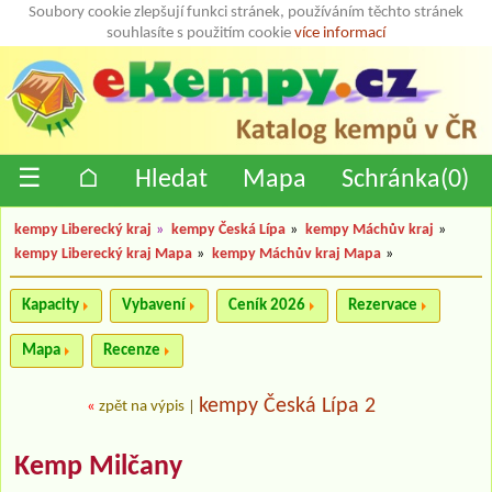
Soubory cookie zlepšují funkci stránek, používáním těchto stránek
souhlasíte s použitím cookie
více informací
☰
⌂
Hledat
Mapa
Schránka(
0
)
kempy Liberecký kraj
»
kempy Česká Lípa
»
kempy Máchův kraj
»
kempy Liberecký kraj Mapa
»
kempy Máchův kraj Mapa
»
Kapacity
Vybavení
Ceník 2026
Rezervace
Mapa
Recenze
kempy Česká Lípa 2
«
zpět na výpis
|
Kemp Milčany