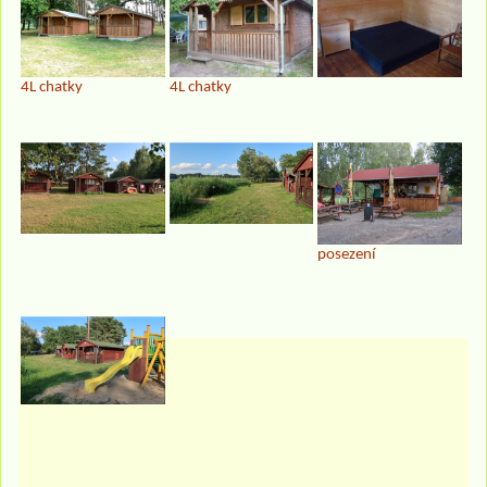
4L chatky
4L chatky
posezení