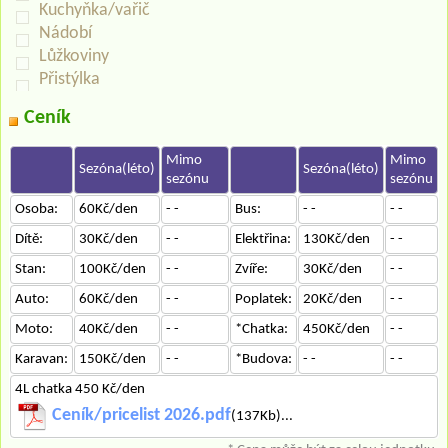
Kuchyňka/vařič
Nádobí
Lůžkoviny
Přistýlka
Ceník
Mimo
Mimo
Sezóna(léto)
Sezóna(léto)
sezónu
sezónu
Osoba:
60Kč/den
- -
Bus:
- -
- -
Dítě:
30Kč/den
- -
Elektřina:
130Kč/den
- -
Stan:
100Kč/den
- -
Zvíře:
30Kč/den
- -
Auto:
60Kč/den
- -
Poplatek:
20Kč/den
- -
Moto:
40Kč/den
- -
*Chatka:
450Kč/den
- -
Karavan:
150Kč/den
- -
*Budova:
- -
- -
4L chatka 450 Kč/den
Ceník/pricelist 2026.pdf
(137Kb)...