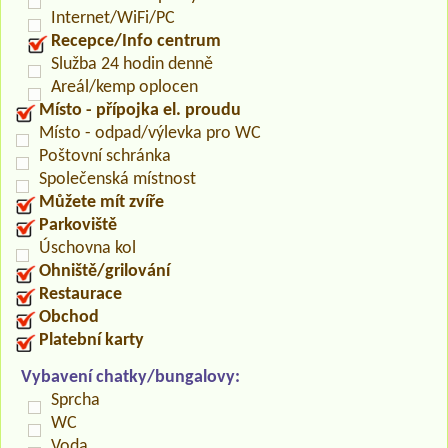
Internet/WiFi/PC
Recepce/Info centrum
Služba 24 hodin denně
Areál/kemp oplocen
Místo - přípojka el. proudu
Místo - odpad/výlevka pro WC
Poštovní schránka
Společenská místnost
Můžete mít zvíře
Parkoviště
Úschovna kol
Ohniště/grilování
Restaurace
Obchod
Platební karty
Vybavení chatky/bungalovy:
Sprcha
WC
Voda