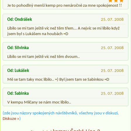
Je to pohodlný menší kemp pro nenáročné za mne spokojenost !!
Od: Ondrášek
25. 07. 2008
Líbilo se mi tam ještě víc než těm třem... A nejvíc se mi líbilo když
jsem byl s Lukášem na houbách =D
Od: Silvinka
25. 07. 2008
Líbilo se mi tam ještě víc než těm dvoum..
Od: Lukášek
25. 07. 2008
Mě se tam taky moc líbilo.. =) Byl jsem tam se Sabinkou =D
Od: Sabinka
25. 07. 2008
V kempu Milčany se nám moc líbilo..
(zde jsou názory spokojených návštěvníků, všechny jsou v diskuzi,
Diskuze »
)