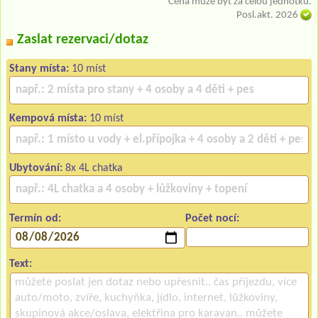
* Cena může být za celou jednotku.
Posl.akt. 2026
Zaslat rezervaci/dotaz
Stany místa:
10 míst
Kempová místa:
10 míst
Ubytování:
8x 4L chatka
Termín od:
Počet nocí:
Text: