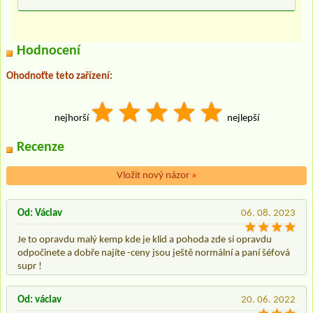
Hodnocení
Ohodnoťte teto zařízení:
nejhorší
nejlepší
Recenze
Vložit nový názor
»
Od: Václav
06. 08. 2023
Je to opravdu malý kemp kde je klid a pohoda zde si opravdu
odpočinete a dobře najíte -ceny jsou ještě normální a paní šéfová
supr !
Od: václav
20. 06. 2022