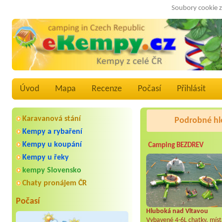
Soubory cookie z
Úvod
Mapa
Recenze
Počasí
Přihlásit
Karavanová stání
Podrobné hl
Kempy a rybaření
Kempy u koupání
Camping BEZDREV
Kempy u řeky
kempy Slovensko
Chaty pronájem ČR
Počasí
Hluboká nad Vltavou
Vybavené 4-6L chatky, mís