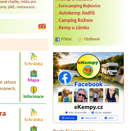
ené chatky, místa pro
Eurocamping Bojkovice
any, pláž, restaurace..
Autokemp Jindřiš
Camping Rožnov
Kemp u zámku
Přidat
Oblíbené
Schránka
Mapa
é zátoce
Termín od 2026-08-06 |
Camp Horní
tmánech,
Lipka
Informace
1 místo + 1 osoba
Termín od 2026-08-06 |
Kemp Římov
2 stany + 2 dospeli + 1 diteBez
ra
elektriky
Schránka
Termín od 2026-08-08 |
RS Sycherák
5L chatka 2 dospeli + 3 deti