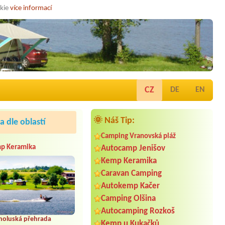
okie
více informací
CZ
DE
EN
🌞 Náš Tip:
 dle oblastí
Camping Vranovská pláž
p Keramika
Autocamp Jenišov
Kemp Keramika
Caravan Camping
Autokemp Kačer
Camping Olšina
Autocamping Rozkoš
holuská přehrada
Kemp u Kukačků