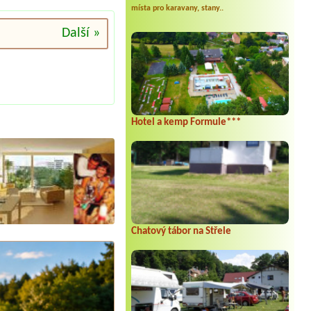
místa pro karavany, stany..
Další »
Hotel a kemp Formule***
Chatový tábor na Střele