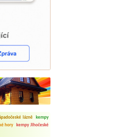
 čisto, doplněný papír i
í občerstvení. Co nás ale
ápadočeské lázně
kempy
Přes den jsem si připadala
é hory
kempy Jihočeské