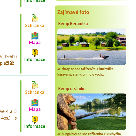
Informace
velký stan + 2 dospělí + 2 děti
Zajímavé foto
Kemp Keramika
Schránka
Mapa
a břehu
Informace
pláži🏖️.
4L chaty se soc.zažízením + kuchyňka,
karavany, stany, přímo u vody..
Kemp u zámku
Schránka
Mapa
ve 4 a 5
4os.) s
Informace
4L bungalovy se soc.zažízením + kuchyňka,