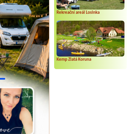
Rekreační areál Losinka
Kemp Zlatá Koruna