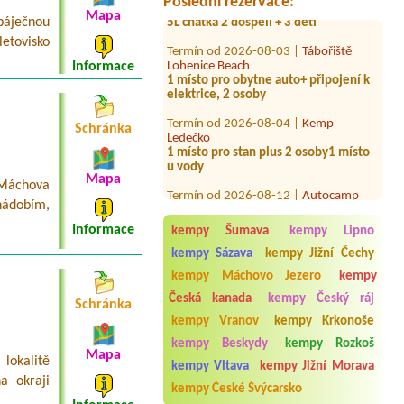
Poslední rezervace:
Mapa
áječnou
Termín od 2026-08-03 |
Tábořiště
Lohenice Beach
letovisko
1 místo pro obytne auto+ připojení k
Informace
elektrice, 2 osoby
Termín od 2026-08-04 |
Kemp
Ledečko
1 místo pro stan plus 2 osoby1 místo
Schránka
u vody
Termín od 2026-08-12 |
Autocamp
Mapa
 Máchova
Jinolice
2osoby
nádobím,
Termín od 2026-08-12 |
Kemp Obora
Informace
kempy Šumava
kempy Lipno
Veltrusy
kempy Sázava
kempy Jižní Čechy
2L chatka
kempy Máchovo Jezero
kempy
Termín od 2026-08-18 |
Kemp Úštěk u
Česká kanada
kempy Český ráj
jezera Chmelař
Schránka
pro 4 osoby se socialnim zařízením
kempy Vranov
kempy Krkonoše
kempy Beskydy
kempy Rozkoš
Termín od 2026-08-13 |
Kemp Josef
Mapa
4 stany 8 dospelych, 8 detiEl. Přípojka
 lokalitě
kempy Vltava
kempy Jižní Morava
a okraji
Termín od 2026-07-29 |
Autocamp na
kempy České Švýcarsko
kopci