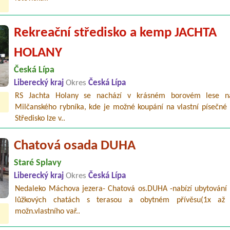
Rekreační středisko a kemp JACHTA
HOLANY
Česká Lípa
Liberecký kraj
Okres
Česká Lípa
RS Jachta Holany se nachází v krásném borovém lese n
Milčanského rybníka, kde je možné koupání na vlastní písečné 
Středisko lze v..
Chatová osada DUHA
Staré Splavy
Liberecký kraj
Okres
Česká Lípa
Nedaleko Máchova jezera- Chatová os.DUHA -nabízí ubytování 
lůžkových chatách s terasou a obytném přívěsu(1x až 
možn.vlastního vař..