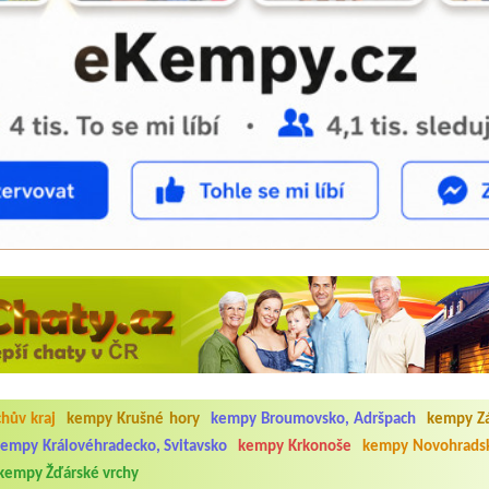
5.7. do 1.8. 2026. Kemp jako takový je pěkný. V umývárně i na WC bylo vždy
ávštěvníků není samozřejmost. V kempu je obchod a restaurace, kebab a dalš
hův kraj
kempy Krušné hory
kempy Broumovsko, Adršpach
kempy Z
nní hluk z repráků u stanů a absolutní bezohlednost ostatních ubytovaných. 
utu hrála jiná hudba.Kemp pěkný, ale takový rámus jsme ještě nezažili...
empy Královéhradecko, Svitavsko
kempy Krkonoše
kempy Novohradsk
kempy Žďárské vrchy