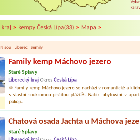
Vybav
.
karav
>
>
>
 kraj
kempy Česká Lípa(33)
Mapa
 Nisou
Liberec
Semily
Family kemp Máchovo jezero
Staré Splavy
Liberecký kraj
Okres
Česká Lípa
☀️ Family kemp Máchovo jezero se nachází v romantické a klidn
s vlastní soukromou písčitou pláží⛱️. Nabízí ubytování v apar
pokojí..
Chatová osada Jachta u Máchova jeze
Staré Splavy