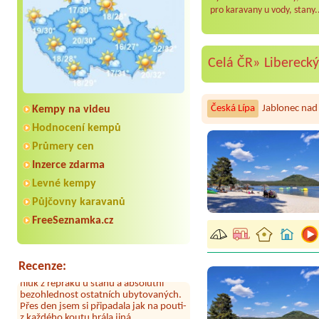
pro karavany u vody, stany.
Celá ČR»
Liberecký
Česká Lípa
Jablonec nad
Kempy na videu
Hodnocení kempů
Průmery cen
Aneta Melicharová
***
Inzerce zdarma
Byli jsme zde v týdnu od 25.7. do 1.8.
Levné kempy
2026. Kemp jako takový je pěkný. V
umývárně i na WC bylo vždy čisto,
Půjčovny karavanů
doplněný papír i utěrky, což při
množství návštěvníků není
FreeSeznamka.cz
samozřejmost. V kempu je obchod a
restaurace, kebab a další občerstvení.
Co nás ale velice zklamalo byl celodenní
Recenze:
hluk z repráků u stanů a absolutní
bezohlednost ostatních ubytovaných.
Přes den jsem si připadala jak na pouti-
z každého koutu hrála jiná
hudba.Kemp pěkný, ale takový rámus