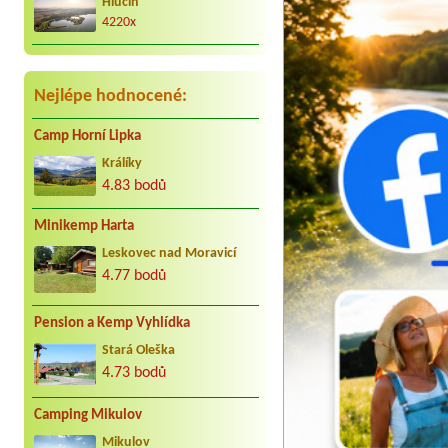
Hlučín
radostně. Děkujeme Vaculovi, Brno.
4220x
Nejlépe hodnocené:
Camp Horní Lipka
Králíky
4.83 bodů
Minikemp Harta
Leskovec nad Moravicí
4.77 bodů
Pension a Kemp Vyhlídka
Stará Oleška
4.73 bodů
Camping Mikulov
Mikulov