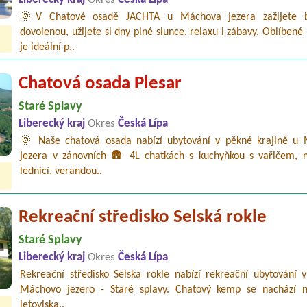
Liberecký kraj
Okres
Česká Lípa
🌞V Chatové osadě JACHTA u Máchova jezera zažijete b
dovolenou, užijete si dny plné slunce, relaxu i zábavy. Oblíbené 
je ideální p..
Chatová osada Plesar
Staré Splavy
Liberecký kraj
Okres
Česká Lípa
🌞 Naše chatová osada nabízí ubytování v pěkné krajině u
jezera v zánovních 🛖 4L chatkách s kuchyňkou s vařičem, 
lednicí, verandou..
Rekreační středisko Selská rokle
Staré Splavy
Liberecký kraj
Okres
Česká Lípa
Rekreační středisko Selska rokle nabízí rekreační ubytování v
Máchovo jezero - Staré splavy. Chatový kemp se nachází n
letoviska..