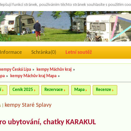
lepšují funkci stránek, používáním těchto stránek souhlasíte s použitím co
Informace
Schránka(
0
)
Letní soutěž
kempy Česká Lípa
»
kempy Máchův kraj
»
apa
»
kempy Máchův kraj Mapa
»
í
Ceník 2025
Rezervace
Mapa
Recenze
kempy Staré Splavy
s
|
ro ubytování, chatky KARAKUL