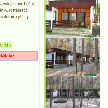
přípojky na elektřinu
s, volejbalové hřiště,
Termín od 2026-08-12 |
Autocamping
ánky, restaurace.
Rozkoš
2 osoby, 1 chatka
 dětmi, cyklisty,
Termín od 2026-08-13 |
Kemp Chatky
Nové Město
2 osoby
Termín od 2026-08-08 |
Chatová
osada Olešná
ul.cz
»
El chatka pro 3 osoby
Termín od 2026-09-05 |
Autocamping
ci/dotaz
a hotel Na Špici
Chatka dvoulůžková se sprchou a wc