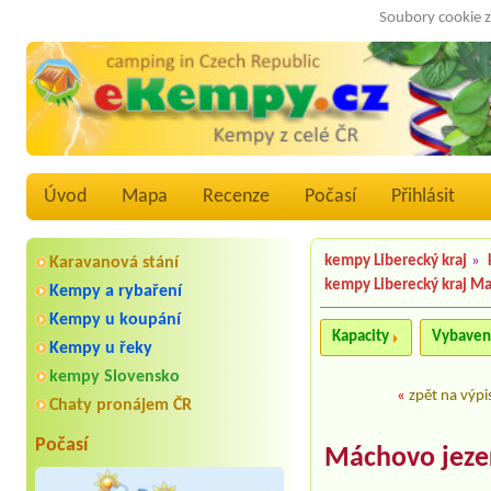
Soubory cookie z
Úvod
Mapa
Recenze
Počasí
Přihlásit
kempy Liberecký kraj
»
Karavanová stání
kempy Liberecký kraj M
Kempy a rybaření
Kempy u koupání
Kapacity
Vybaven
Kempy u řeky
kempy Slovensko
«
zpět na výpi
Chaty pronájem ČR
Počasí
Máchovo jeze