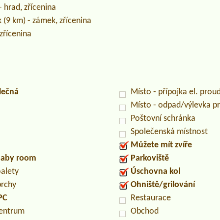
- hrad, zřícenina
 (9 km) - zámek, zřícenina
 zřícenina
lečná
Místo - přípojka el. prou
Místo - odpad/výlevka 
Poštovní schránka
Společenská místnost
Můžete mít zvíře
/baby room
Parkoviště
oalety
Úschovna kol
prchy
Ohniště/grilování
PC
Restaurace
centrum
Obchod