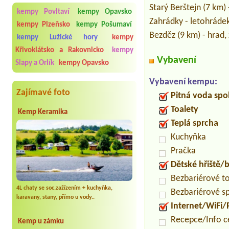
Starý Berštejn (7 km) 
kempy Povltaví
kempy Opavsko
Zahrádky - letohrádek
kempy Plzeňsko
kempy Pošumaví
Bezděz (9 km) - hrad,
kempy Lužické hory
kempy
Křivoklátsko a Rakovnicko
kempy
Vybavení
Slapy a Orlík
kempy Opavsko
Vybavení kempu:
Zajímavé foto
Pitná voda spo
Toalety
Kemp Keramika
Teplá sprcha
Kuchyňka
Pračka
Dětské hřiště
Bezbariérové t
4L chaty se soc.zažízením + kuchyňka,
Bezbariérové s
karavany, stany, přímo u vody..
Internet/WiFi/
Recepce/Info 
Kemp u zámku