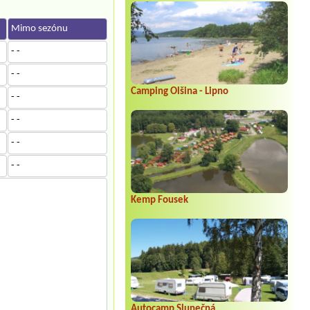
Mimo sezónu
- -
- -
Camping Olšina - Lipno
- -
- -
- -
- -
Kemp Fousek
Autocamp Slunečná