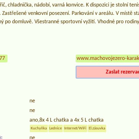
řič, chladnička, nádobí, varná konvice. K dispozici je stolní teni
ě. Zastřešené venkovní posezení. Parkování v areálu. V místě st
 po domluvě. Všestranné sportovní vyžití. Vhodné pro rodiny s
777
www.machovojezero-karak
Zaslat rezerva
ne
ne
ano,8x 4 L chatka a 4x 5 L chatka
Kuchyňka
Lednice
Internet/WiFi
El.zásuvka
:
ne