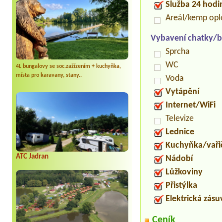
Služba 24 hod
Areál/kemp op
Vybavení chatky/b
Sprcha
WC
4L bungalovy se soc.zažízením + kuchyňka,
místa pro karavany, stany..
Voda
Vytápění
Internet/WiFi
Televize
Lednice
Kuchyňka/vaři
ATC Jadran
Nádobí
Lůžkoviny
Přistýlka
Elektrická zás
Ceník