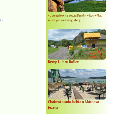
4L bungalovy se soc.zažízením + kuchyňka,
y:
místa pro karavany, stany..
Kemp U Jezu Račice
Chatová osada Jachta u Máchova
jezera