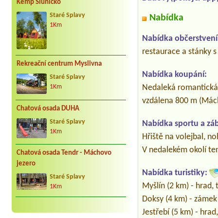
Kemp Sluníčko
Staré Splavy
Nabídka
1Km
Nabídka občerstvení
restaurace a stánky s
Rekreační centrum Myslivna
Nabídka koupání:
Staré Splavy
Nedaleká romantická 
1Km
vzdálena 800 m (Mác
Chatová osada DUHA
Staré Splavy
Nabídka sportu a zá
1Km
Hřiště na volejbal, no
V nedalekém okolí ten
Chatová osada Tendr - Máchovo
jezero
Nabídka turistiky:
Staré Splavy
Myšlín (2 km) - hrad, 
1Km
Doksy (4 km) - zámek
Jestřebí (5 km) - hrad