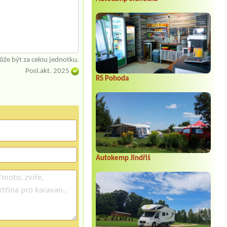
že být za celou jednotku.
Posl.akt. 2025
RS Pohoda
Autokemp Jindřiš