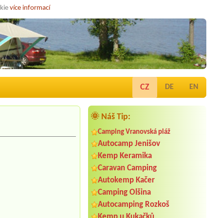
okie
více informací
CZ
DE
EN
🌞 Náš Tip:
Camping Vranovská pláž
Autocamp Jenišov
Kemp Keramika
Caravan Camping
Autokemp Kačer
Camping Olšina
Autocamping Rozkoš
Kemp u Kukačků