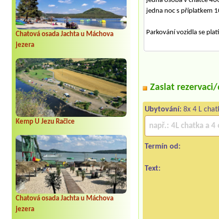
jedna osoba v chatce 40
jedna noc s příplatkem 
Parkování vozidla se platí
Chatová osada Jachta u Máchova
jezera
Zaslat rezervaci
Ubytování:
8x 4 L chat
Kemp U Jezu Račice
Termín od:
Text:
Chatová osada Jachta u Máchova
jezera