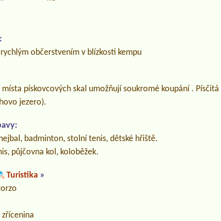
:
 rychlým občerstvením v blízkosti kempu
místa pískovcových skal umožňují soukromé koupání . Písčitá 
hovo jezero).
bavy:
hejbal, badminton, stolní tenis, dětské hřiště.
is, půjčovna kol, koloběžek.
Turistika
»
torzo
, zřícenina