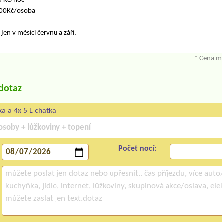
0 Kč/noc
100Kč/osoba
 jen v měsíci červnu a září.
* Cena mů
/dotaz
ka a 4x 5 L chatka
Počet nocí: