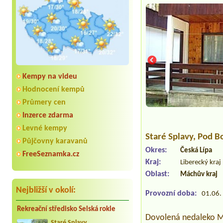
Kempy na videu
Hodnocení kempů
Průmery cen
Inzerce zdarma
Levné kempy
Staré Splavy
, Pod 
Půjčovny karavanů
Okres:
Česká Lípa
FreeSeznamka.cz
Kraj:
Liberecký kraj
Oblast:
Máchův kraj
Nejbližší v okolí:
Provozní doba:
01.06. 
Rekreační středisko Selská rokle
Dovolená nedaleko Má
Staré Splavy