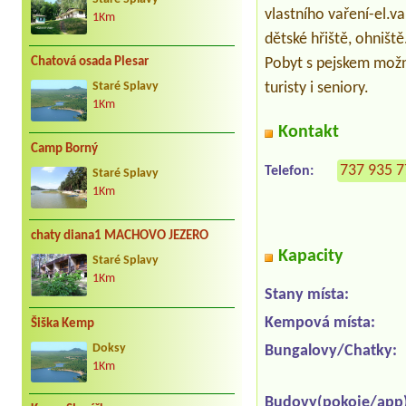
vlastního vaření-el.va
1Km
dětské hřiště, ohništ
Pobyt s pejskem možný
Chatová osada Plesar
turisty i seniory.
Staré Splavy
1Km
Kontakt
Camp Borný
737 935 
Telefon:
Staré Splavy
1Km
chaty diana1 MACHOVO JEZERO
Kapacity
Staré Splavy
1Km
Stany místa:
Kempová místa:
Šiška Kemp
Doksy
Bungalovy/Chatky:
1Km
Budovy(pokoje/app)