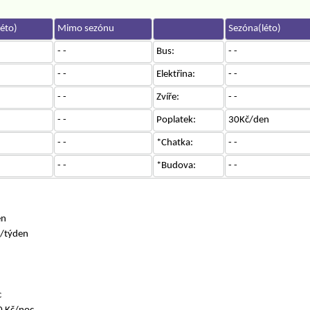
éto)
Mimo sezónu
Sezóna(léto)
- -
Bus:
- -
- -
Elektřina:
- -
- -
Zvíře:
- -
- -
Poplatek:
30Kč/den
- -
*Chatka:
- -
- -
*Budova:
- -
n
en
č/týden
c