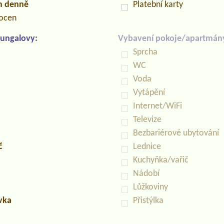
in denně
Platební karty
locen
ungalovy:
Vybavení pokoje/apartmán
Sprcha
WC
Voda
Vytápění
Internet/WiFi
Televize
Bezbariérové ubytování
č
Lednice
Kuchyňka/vařič
Nádobí
Lůžkoviny
uvka
Přistýlka