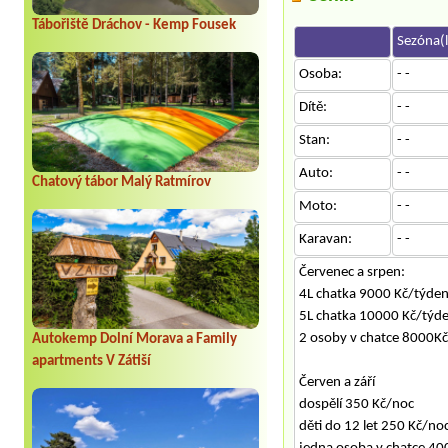
Tábořiště Dráchov - Kemp Fousek
Sezóna(l
Osoba:
- -
Dítě:
- -
Stan:
- -
Auto:
- -
Chatový tábor Malý Ratmírov
Moto:
- -
Karavan:
- -
Červenec a srpen:
4L chatka 9000 Kč/týde
5L chatka 10000 Kč/týd
2 osoby v chatce 8000K
Autokemp Dolní Morava a Family
apartments V Zátiší
Červen a září
dospělí 350 Kč/noc
děti do 12 let 250 Kč/no