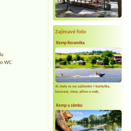
Zajímavé foto
Kemp Keramika
du
pro WC
4L chaty se soc.zažízením + kuchyňka,
karavany, stany, přímo u vody..
Kemp u zámku