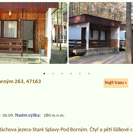
Borným 263, 47163
Najít trasu »
Nadm.výška:
- 30.09.
280 m.n.m.
chova jezera-Staré Splavy-Pod Borným. Čtyř a pěti lůžkové c