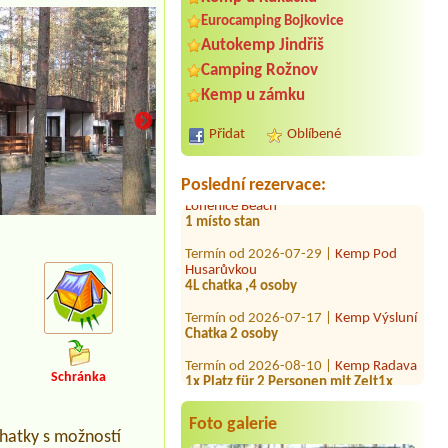
Eurocamping Bojkovice
Autokemp Jindřiš
Termín od 2026-07-31 |
Kemp Na
Camping Rožnov
Břečkárně
Kemp u zámku
1 stan, dvě dospělé osoby1 místo na
stan, jedno kde; 1 parkovací místo (1
auto)
Přidat
Oblíbené
Termín od 2026-08-04 |
Tábořiště
Lohenice Beach
Poslední rezervace:
1 místo stan
Termín od 2026-07-29 |
Kemp Pod
Husarůvkou
4L chatka ,4 osoby
Termín od 2026-07-17 |
Kemp Výsluní
Chatka 2 osoby
Termín od 2026-08-10 |
Kemp Radava
1x Platz für 2 Personen mit Zelt1x
Stellplatz mit Auto neben Zelt
Schránka
Termín od 2026-08-14 |
Autokemp
Kacanovy
Foto galerie
1 místo pro stan1 místo 2osoby bez
hatky s možností