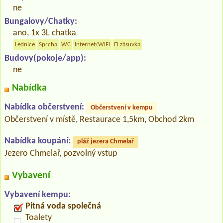
ne
Bungalovy/Chatky:
ano, 1x 3L chatka
Lednice
Sprcha
WC
Internet/WiFi
El.zásuvka
Budovy(pokoje/app):
ne
Nabídka
Nabídka občerstvení:
Občerstvení v kempu
Občerstvení v místě, Restaurace 1,5km, Obchod 2km
Nabídka koupání:
pláž jezera Chmelař
Jezero Chmelař, pozvolný vstup
Vybavení
Vybavení kempu:
Pitná voda společná
Toalety