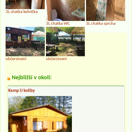
3L chatka lednička
3L chatka WC
3L chatka sprcha
občerstvení
občerstvení
Nejbližší v okolí:
Kemp U koliby