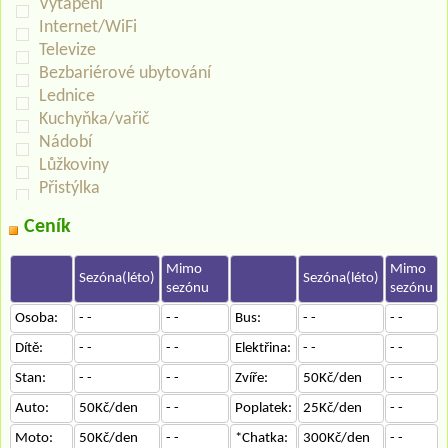
Vytápění
Internet/WiFi
Televize
Bezbariérové ubytování
Lednice
Kuchyňka/vařič
Nádobí
Lůžkoviny
Přistýlka
Ceník
Mimo
Mimo
Sezóna(léto)
Sezóna(léto)
sezónu
sezónu
Osoba:
- -
- -
Bus:
- -
- -
Dítě:
- -
- -
Elektřina:
- -
- -
Stan:
- -
- -
Zvíře:
50Kč/den
- -
Auto:
50Kč/den
- -
Poplatek:
25Kč/den
- -
Moto:
50Kč/den
- -
*Chatka:
300Kč/den
- -