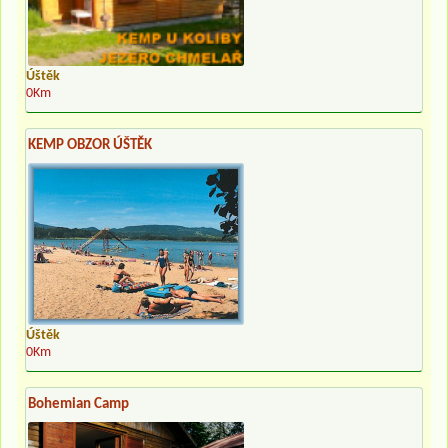
Úštěk
0Km
KEMP OBZOR ÚŠTĚK
Úštěk
0Km
Bohemian Camp