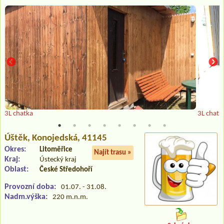
3L chatka
3L chatk
Úštěk
, Konojedská, 41145
Okres:
Litoměřice
Najít trasu »
Kraj:
Ústecký kraj
Oblast:
České Středohoří
Provozní doba:
01.07. - 31.08.
Nadm.výška:
220 m.n.m.