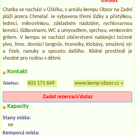
Schránka
Chatka se nachází v Úštěku, v areálu kempu Obzor na Zadní
pláži jezera Chmelař. Je vybavena třemi lůžky a přistýlkou,
lednicí, mikrovlnkou, základním nádobím, rychlovarnou
konvicí, lůžkovinami, WC a umyvadlem, sprchou, venkovním
grilem. V kempu se nachází občerstvení nabízející točené
pivo, limo, domácí langoše, hranolky, klobásy, smažený sýr
a řízek, nanuky a spoustu dalšího. Klidné prostředí je
vhodné pro rodinu s dětmi.
Kontakt
602 171 649
www.kemp-obzor.cz
»
Telefon:
Zaslat rezervaci/dotaz
Kapacity
Stany místa:
ne
Kempová místa: