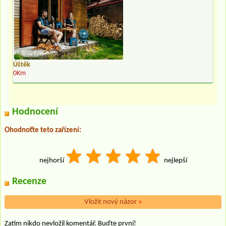
Úštěk
0Km
Hodnocení
Ohodnoťte teto zařízení:
nejhorší
nejlepší
Recenze
Vložit nový názor
»
Zatím nikdo nevložil komentář. Buďte první!