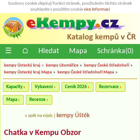
Soubory cookie zlepšují funkci stránek, používáním těchto stránek
souhlasíte s použitím cookie
více informací
☰
⌂
Hledat
Mapa
Schránka(
0
)
kempy Ústecký kraj
»
kempy Litoměřice
»
kempy České Středohoří
»
kempy Ústecký kraj Mapa
»
kempy České Středohoří Mapa
»
Kapacity
Vybavení
Ceník 2026
Rezervace
Mapa
Recenze
kempy Úštěk
«
zpět na výpis
|
Chatka v Kempu Obzor