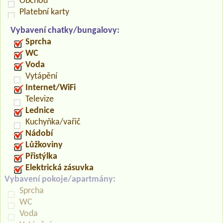
Obchod
Platební karty
Vybavení chatky/bungalovy:
Sprcha
WC
Voda
Vytápění
Internet/WiFi
Televize
Lednice
Kuchyňka/vařič
Nádobí
Lůžkoviny
Přistýlka
Elektrická zásuvka
Vybavení pokoje/apartmány:
Sprcha
WC
Voda