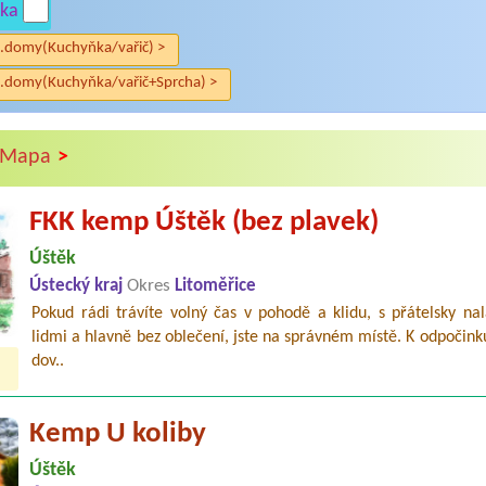
ka
.domy(Kuchyňka/vařič) >
.domy(Kuchyňka/vařič+Sprcha) >
>
Mapa
FKK kemp Úštěk (bez plavek)
Úštěk
Ústecký kraj
Okres
Litoměřice
Pokud rádi trávíte volný čas v pohodě a klidu, s přátelsky na
lidmi a hlavně bez oblečení, jste na správném místě. K odpočink
dov..
Kemp U koliby
Úštěk