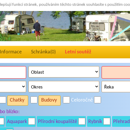
lepšují funkci stránek, používáním těchto stránek souhlasíte s použitím co
Informace
Schránka(
0
)
Letní soutěž
Chatky
Budovy
Celoročně
o blízko:
Aquapark
Přírodní koupaliště
Rybník
Přehrad