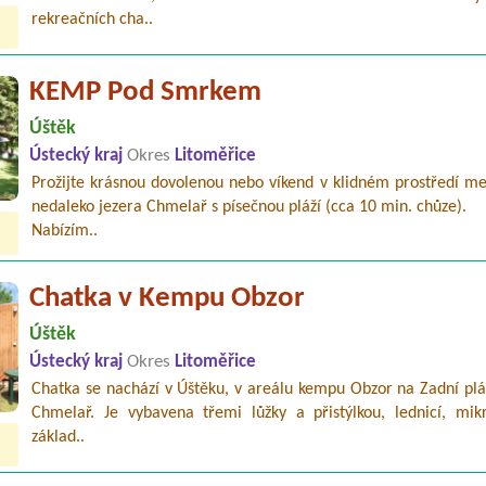
rekreačních cha..
KEMP Pod Smrkem
Úštěk
Ústecký kraj
Okres
Litoměřice
Prožijte krásnou dovolenou nebo víkend v klidném prostředí me
nedaleko jezera Chmelař s písečnou pláží (cca 10 min. chůze).
Nabízím..
Chatka v Kempu Obzor
Úštěk
Ústecký kraj
Okres
Litoměřice
Chatka se nachází v Úštěku, v areálu kempu Obzor na Zadní plá
Chmelař. Je vybavena třemi lůžky a přistýlkou, lednicí, mikr
základ..