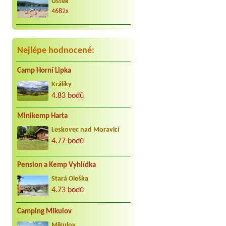
Úštěk
kar. cca 25 let do Jindřiše vždy
4682x
radostně. Děkujeme Vaculovi, Brno.
Nejlépe hodnocené:
Camp Horní Lipka
Králíky
4.83 bodů
Minikemp Harta
Leskovec nad Moravicí
4.77 bodů
Pension a Kemp Vyhlídka
Stará Oleška
4.73 bodů
Camping Mikulov
Mikulov