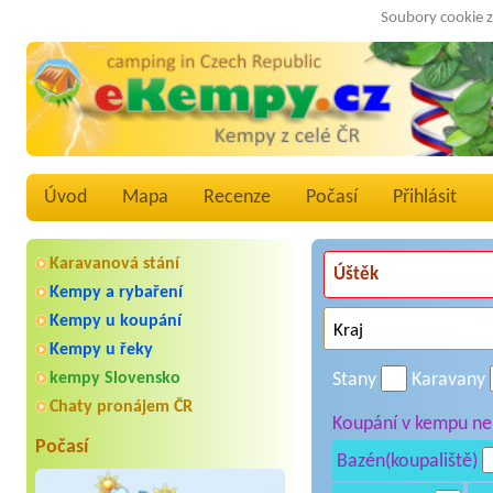
Soubory cookie z
Úvod
Mapa
Recenze
Počasí
Přihlásit
Karavanová stání
Kempy a rybaření
Kempy u koupání
Kempy u řeky
kempy Slovensko
Stany
Karavany
Chaty pronájem ČR
Koupání v kempu neb
Počasí
Bazén(koupaliště)