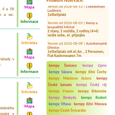
Poslední rezervace:
Termín od 2026-08-13 |
Cyklokempy
Loděnice
Mapa
 4 a 5ti
1xStellplatz
em a wc.
Termín od 2026-08-03 |
Kemp a
Informace
koupaliště Michal
2 stany, 2 vozidla, 2 rodiny (4+4)
vedle sebe, el. přípojka
Termín od 2026-08-08 |
Autokempink
Schránka
Dřenice
1xStellplatz mit el.An. , 2 Personen,
Fiat Kastenwagen 7m
Mapa
nálady v
Termín od 2026-08-08 |
Autocamp
Šternberk
️.
kempy Šumava
kempy Lipno
chatka pro 2 osoby + pes
Informace
kempy Sázava
kempy Jižní Čechy
Termín od 2026-08-21 |
Morava camp
kempy Máchovo Jezero
kempy
6L
Česká kanada
kempy Český ráj
Termín od 2026-07-31 |
Autokemp
kempy Vranov
kempy Krkonoše
Schránka
Jezero
1misto u vody karavan +auto
kempy Beskydy
kempy Rozkoš
+elektřina
kempy Vltava
kempy Jižní Morava
Mapa
alebného
Termín od 2026-08-09 |
Koupaliště a
kempy České Švýcarsko
kemp Křtiny
tování v