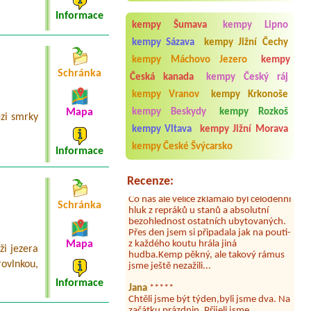
karavan + 4 osoby
Informace
kempy Šumava
kempy Lipno
Termín od 2026-07-30 |
Autokemp
Apollo
kempy Sázava
kempy Jižní Čechy
kempy Máchovo Jezero
kempy
Schránka
Česká kanada
kempy Český ráj
kempy Vranov
kempy Krkonoše
Aneta Melicharová
***
Byli jsme zde v týdnu od 25.7. do 1.8.
Mapa
kempy Beskydy
kempy Rozkoš
zi smrky
2026. Kemp jako takový je pěkný. V
kempy Vltava
kempy Jižní Morava
umývárně i na WC bylo vždy čisto,
doplněný papír i utěrky, což při
kempy České Švýcarsko
Informace
množství návštěvníků není
samozřejmost. V kempu je obchod a
restaurace, kebab a další občerstvení.
Recenze:
Co nás ale velice zklamalo byl celodenní
hluk z repráků u stanů a absolutní
Schránka
bezohlednost ostatních ubytovaných.
Přes den jsem si připadala jak na pouti-
z každého koutu hrála jiná
hudba.Kemp pěkný, ale takový rámus
Mapa
ži jezera
jsme ještě nezažili...
ovlnkou,
Jana
*****
Informace
Chtěli jsme být týden,byli jsme dva. Na
začátku prázdnin. Přijeli jsme
karavanem. Klid pohoda socialky nové