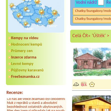
Vodní nádrž
Ře
Chatky/bungalovy/mob
Chatky/bungalovy/mob
Celá ČR»
'Úštěk' >
Kempy na videu
Hodnocení kempů
Průmery cen
Inzerce zdarma
Aneta Melicharová
***
Levné kempy
Byli jsme zde v týdnu od 25.7. do 1.8.
Půjčovny karavanů
2026. Kemp jako takový je pěkný. V
umývárně i na WC bylo vždy čisto,
FreeSeznamka.cz
doplněný papír i utěrky, což při
množství návštěvníků není
samozřejmost. V kempu je obchod a
restaurace, kebab a další občerstvení.
Recenze:
Co nás ale velice zklamalo byl celodenní
hluk z repráků u stanů a absolutní
bezohlednost ostatních ubytovaných.
Přes den jsem si připadala jak na pouti-
z každého koutu hrála jiná