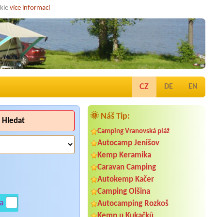
okie
více informací
CZ
DE
EN
🌞 Náš Tip:
Hledat
Camping Vranovská pláž
Autocamp Jenišov
Kemp Keramika
Caravan Camping
Autokemp Kačer
Camping Olšina
a
Autocamping Rozkoš
Kemp u Kukačků