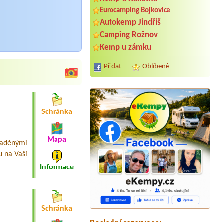
Eurocamping Bojkovice
Autokemp Jindřiš
Camping Rožnov
Kemp u zámku
Přidat
Oblíbené
Schránka
Mapa
laděnými
u na Vaší
Termín od 2026-08-21 |
Chatová
Informace
osada Olešná
4L chata2 dospěli+3 deti
Termín od 2026-07-31 |
Srubový
kemp Rozkoš
Schránka
4 dospělí a 1 dítě