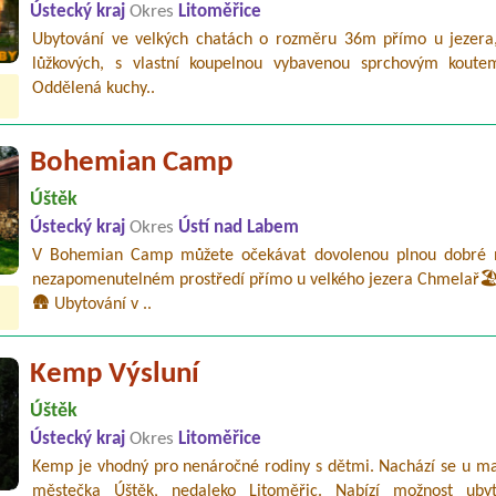
Ústecký kraj
Okres
Litoměřice
Ubytování ve velkých chatách o rozměru 36m přímo u jezera,
lůžkových, s vlastní koupelnou vybavenou sprchovým kout
Oddělená kuchy..
Bohemian Camp
Úštěk
Ústecký kraj
Okres
Ústí nad Labem
V Bohemian Camp můžete očekávat dovolenou plnou dobré 
nezapomenutelném prostředí přímo u velkého jezera Chmelař🏖
🛖 Ubytování v ..
Kemp Výsluní
Úštěk
Ústecký kraj
Okres
Litoměřice
Kemp je vhodný pro nenáročné rodiny s dětmi. Nachází se u m
městečka Úštěk, nedaleko Litoměřic. Nabízí možnost uby