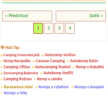
« Předchozí
Další »
1
2
3
4
🌞 Náš Tip:
Autocamp Jenišov
Camping Vranovská pláž
Kemp Keramika
Caravan Camping
Autokemp Kačer
Camping Olšina
Autocamping Rozkoš
Kemp u Kukačků
Autokemp Jindřiš
Eurocamping Bojkovice
Camping Rožnov
Kemp u zámku
Karavanová stání
Kempy a rybaření
Kempy u koupání
Kempy u řeky