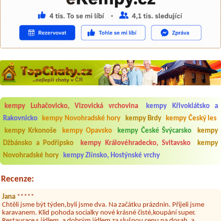
kempy Luhačovicko, Vizovická vrchovina
kempy Křivoklátsko a
Rakovnicko
kempy Novohradské hory
kempy Brdy
kempy Český les
Aneta Melicharová
***
Byli jsme zde v týdnu od 25.7. do 1.8. 2026. Kemp jako takový je pěkný.
kempy Krkonoše
kempy Opavsko
kempy České Švýcarsko
kempy
V umývárně i na WC bylo vždy čisto, doplněný papír i utěrky, což při
Džbánsko a Podřípsko
kempy Královéhradecko, Svitavsko
kempy
množství návštěvníků není samozřejmost. V kempu je obchod a
restaurace, kebab a další občerstvení. Co nás ale velice zklamalo byl
Novohradské hory
kempy Zlínsko, Hostýnské vrchy
celodenní hluk z repráků u stanů a absolutní bezohlednost ostatních
ubytovaných. Přes den jsem si připadala jak na pouti- z každého koutu
hrála jiná hudba.Kemp pěkný, ale takový rámus jsme ještě nezažili...
Recenze:
Jana
*****
Chtěli jsme být týden,byli jsme dva. Na začátku prázdnin. Přijeli jsme
karavanem. Klid pohoda socialky nové krásné čisté,koupání super.
Restaurace s jídlem, a dobrým jídlem za slušnou cenu na dosah, a