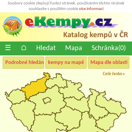
Soubory cookie zlepšují funkci stránek, používáním těchto stránek
souhlasíte s použitím cookie
více informací
☰
⌂
Hledat
Mapa
Schránka(
0
)
Podrobné hledání
kempy na mapě
Mapa dle oblastí
Celé česko
»