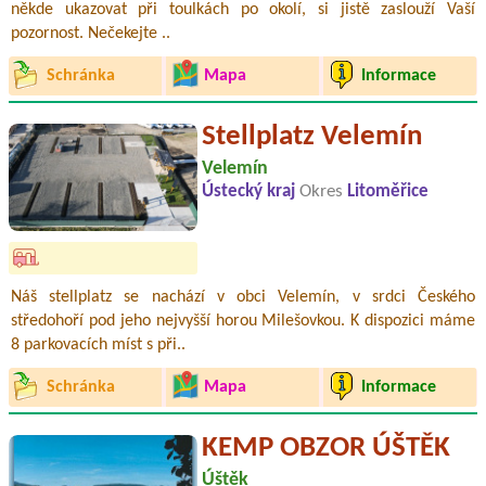
někde ukazovat při toulkách po okolí, si jistě zaslouží Vaší
pozornost. Nečekejte ..
Schránka
Mapa
Informace
Stellplatz Velemín
Velemín
Ústecký kraj
Okres
Litoměřice
Náš stellplatz se nachází v obci Velemín, v srdci Českého
středohoří pod jeho nejvyšší horou Milešovkou. K dispozici máme
8 parkovacích míst s při..
Schránka
Mapa
Informace
KEMP OBZOR ÚŠTĚK
Úštěk