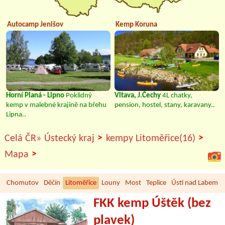
Autocamp Jenišov
Kemp Koruna
Horní Planá - Lipno
Poklidný
Vltava, J.Čechy
4L chatky,
kemp v malebné krajině na břehu
pension, hostel, stany, karavany..
Lipna..
>
>
Celá ČR»
Ústecký kraj
kempy Litoměřice(16)
>
Mapa
Chomutov
Děčín
Litoměřice
Louny
Most
Teplice
Ústí nad Labem
FKK kemp Úštěk (bez
plavek)