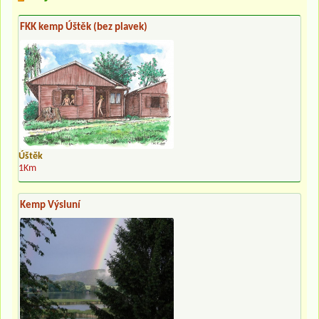
FKK kemp Úštěk (bez plavek)
Úštěk
1Km
Kemp Výsluní