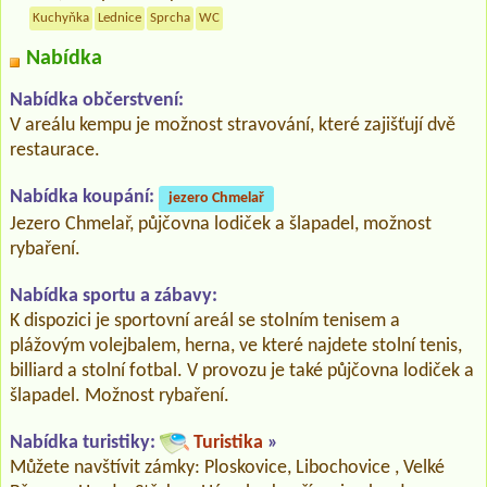
Kuchyňka
Lednice
Sprcha
WC
Nabídka
Nabídka občerstvení:
V areálu kempu je možnost stravování, které zajišťují dvě
restaurace.
Nabídka koupání:
jezero Chmelař
Jezero Chmelař, půjčovna lodiček a šlapadel, možnost
rybaření.
Nabídka sportu a zábavy:
K dispozici je sportovní areál se stolním tenisem a
plážovým volejbalem, herna, ve které najdete stolní tenis,
billiard a stolní fotbal. V provozu je také půjčovna lodiček a
šlapadel. Možnost rybaření.
Nabídka turistiky:
Turistika
»
Můžete navštívit zámky: Ploskovice, Libochovice , Velké