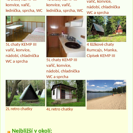
vařič, konvice,
konvice, vařič,
konvice, vařič,
nádobí, chladnička
lednička, sprcha, WC
lednička, sprcha, WC
WC a sprcha
5L chaty KEMP III
4 lůžkové chaty
vařič, konvice,
Rumcajs, Manka,
nádobí, chladnička
Cipísek KEMP III
5L chaty KEMP III
WC a sprcha
vařič, konvice,
nádobí, chladnička
WC a sprcha
2L retro chatky
4L retro chatky
Nejbližší v okolí: