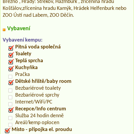
Březno , Hrady: Střekov, Házmburk , zřícenina hradu
Košťálov,zřícenina hradu Kamýk, Hrádek Helfenburk nebo
ZOO Ústí nad Labem, ZOO Děčín.
Vybavení
Vybavení kempu:
Pitná voda společná
Toalety
Teplá sprcha
Kuchyňka
Pračka
Dětské hřiště/baby room
Bezbariérové toalety
Bezbariérové sprchy
Internet/WiFi/PC
Recepce/Info centrum
Služba 24 hodin denně
Areál/kemp oplocen
Místo - přípojka el. proudu