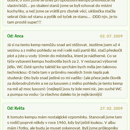
dobře, o tom jsme se dnes při opouštění kempu přesvědčili na
vlastní kůži... po sbalení stanů jsme se byli schovat do místní
kuchyňky, a než jsme se vrátili pro zbytek věcí, uklízečka stačila
sebrat číslo od stanu a pytlík od tyček ze stanu... :DDD njn, je to
tam prostě super!!!
Od: Anca
02. 07. 2009
Já si na tento kemp nemůžu snad ani stěžovat. Jezdíme jsem už 4
sezónu a z mého pohledu se mě i celé naší partě líbí. stačí přeskočit
plot a jste u vody 10min do městečka, které je nádherné. Co se
týče vybavení kempu hodnotila bych za 2. V restauraci výborné
jídlo, WC čisté sprchy taktéž ke sprchám bych měla jen takovou
technickou:-D teče tam v průměru necelých 5min teplá pak
studená:-Dto bylo snad jediné co mi vadilo:-)ale přece jede člověk
za dobrodružstvím a ne za luxusem z mého pohledu je tento kemp
na mě až moc luxusní:-)nejlepší jsou ty kde není nic. jen suché WC
a pumpa na vodu:-)a všechno daleko to je nejkrásnější
Od: Květa
27. 02. 2009
K tomuto kempu mám nostalgické vzpomínky. Stanovali jsme tam
s rodiči poprvé někdy v roce 1960, kdy byl ještě loukou. V albu
mám i fotky, ale budu je muset oskenovat. Byli jsme průkopníky