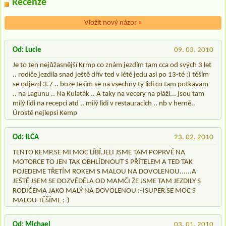
Recenze
Vložit nový názor
»
Od: Lucie
09. 03. 2010
Je to ten nejůžasnější Krmp co znám jezdím tam cca od svých 3 let
.. rodiče jezdila snad ještě dřív ted v létě jedu asi po 13-té :) těším
se odjezd 3.7 .. boze tesim se na vsechny ty lidi co tam potkavam
.. na Lagunu .. Na Kulaták .. A taky na vecery na pláži... jsou tam
milý lidi na recepci atd .. milý lidi v restauracich .. nb v herně..
Úrostě nejlepsi Kemp
Od: ILČA
23. 02. 2010
TENTO KEMP,SE MI MOC LÍBÍ,JELI JSME TAM POPRVÉ NA
MOTORCE TO JEN TAK OBHLÍDNOUT S PŘÍTELEM A TED TAK
POJEDEME TŘETÍM ROKEM S MALOU NA DOVOLENOU......A
JEŠTĚ JSEM SE DOZVĚDĚLA OD MAMČI ŽE JSME TAM JEZDILY S
RODIČEMA JAKO MALÝ NA DOVOLENOU :-)SUPER SE MOC S
MALOU TĚŠÍME :-)
Od: Michael
03. 01. 2010