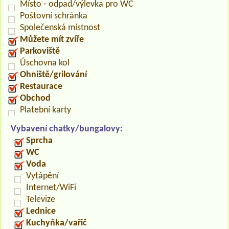
Místo - odpad/výlevka pro WC
Poštovní schránka
Společenská místnost
Můžete mít zvíře
Parkoviště
Úschovna kol
Ohniště/grilování
Restaurace
Obchod
Platební karty
Vybavení chatky/bungalovy:
Sprcha
WC
Voda
Vytápění
Internet/WiFi
Televize
Lednice
Kuchyňka/vařič