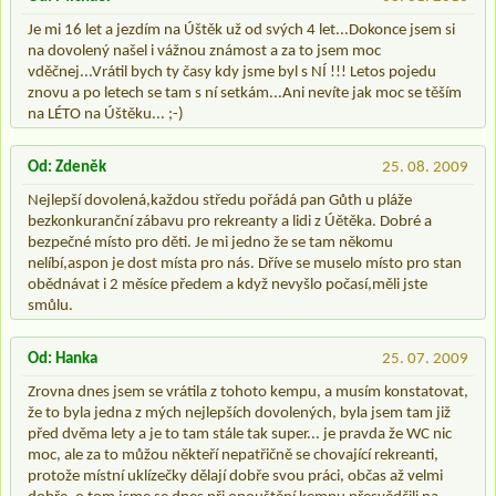
Je mi 16 let a jezdím na Úštěk už od svých 4 let...Dokonce jsem si
na dovolený našel i vážnou známost a za to jsem moc
vděčnej...Vrátil bych ty časy kdy jsme byl s NÍ !!! Letos pojedu
znovu a po letech se tam s ní setkám...Ani nevíte jak moc se těším
na LÉTO na Úštěku... ;-)
Od: Zdeněk
25. 08. 2009
Nejlepší dovolená,každou středu pořádá pan Gůth u pláže
bezkonkuranční zábavu pro rekreanty a lidi z Úětěka. Dobré a
bezpečné místo pro děti. Je mi jedno že se tam někomu
nelíbí,aspon je dost místa pro nás. Dříve se muselo místo pro stan
obědnávat i 2 měsíce předem a když nevyšlo počasí,měli jste
smůlu.
Od: Hanka
25. 07. 2009
Zrovna dnes jsem se vrátila z tohoto kempu, a musím konstatovat,
že to byla jedna z mých nejlepších dovolených, byla jsem tam již
před dvěma lety a je to tam stále tak super... je pravda že WC nic
moc, ale za to můžou někteří nepatřičně se chovající rekreanti,
protože místní uklízečky dělají dobře svou práci, občas až velmi