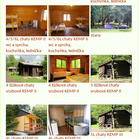
kuchyňka, lednička
stany
4/5/6L chaty KEMP II
4/5/6L chaty KEMP II
wc a sprcha,
wc a sprcha,
kuchyňka, lednička
kuchyňka, lednička
4 lůžkové chaty
4 lůžkové chaty
5 lůžkové chaty
srubové KEMP II
srubové KEMP II
srubové KEMP II
5L chaty KEMP III
4L chaty KEMP III
4L chaty KEMP III