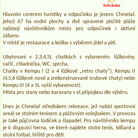
Schránka
Hlavním centrem turistiky a odpočinku je jezero Chmelař,
jehož 67 ha vodní plochy a dvě upravené písčité pláže
nabízejí návštěvníkům místo pro odpočinek i aktivní
zábavu.
V místě je restaurace a koliba s výběrem jídel a pití.
Ubytovaní v 2,3,4,5L chatkách s vybavením: lůžkoviny,
vařič, chladnička, WC, sprcha,
Chatky v Kempu I (2 a 4 lůžkové „retro chaty“), Kempu II
(4,5,6 lůžkové nové a zrekonstruované srubové chaty) nebo
Kempu III (4 a 5L vyšší vybavenost).
Místa pro stany nebo karavany s el.přípojkou dle výběru.
Dnes je Chmelař střediskem rekreace, jež nabízí sportovní
areál se stolním tenisem a plážovým volejbalem. V provozu
je také půjčovna lodiček a šlapadel. Pro návštěvníky kempu
je k dispozici herna, ve které najdete stolní tenis, billiard a
stolní fotbal, hřiště pro děti.