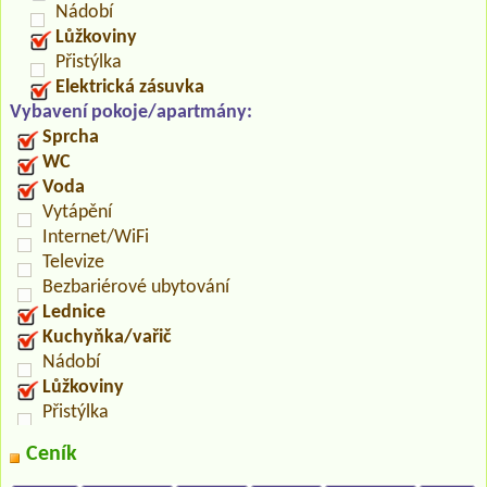
Nádobí
Lůžkoviny
Přistýlka
Elektrická zásuvka
Vybavení pokoje/apartmány:
Sprcha
WC
Voda
Vytápění
Internet/WiFi
Televize
Bezbariérové ubytování
Lednice
Kuchyňka/vařič
Nádobí
Lůžkoviny
Přistýlka
Ceník