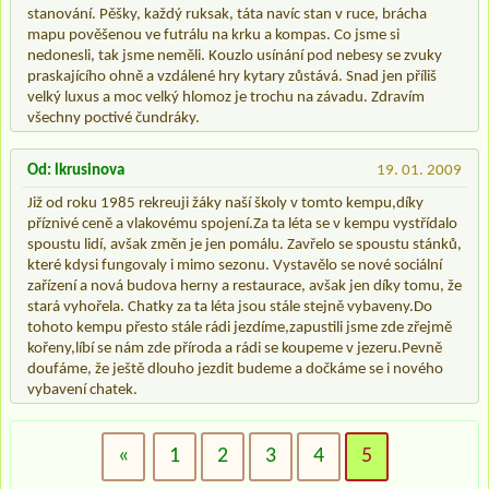
stanování. Pěšky, každý ruksak, táta navíc stan v ruce, brácha
mapu pověšenou ve futrálu na krku a kompas. Co jsme si
nedonesli, tak jsme neměli. Kouzlo usínání pod nebesy se zvuky
praskajícího ohně a vzdálené hry kytary zůstává. Snad jen příliš
velký luxus a moc velký hlomoz je trochu na závadu. Zdravím
všechny poctivé čundráky.
Od: lkrusinova
19. 01. 2009
Již od roku 1985 rekreuji žáky naší školy v tomto kempu,díky
příznivé ceně a vlakovému spojení.Za ta léta se v kempu vystřídalo
spoustu lidí, avšak změn je jen pomálu. Zavřelo se spoustu stánků,
které kdysi fungovaly i mimo sezonu. Vystavělo se nové sociální
zařízení a nová budova herny a restaurace, avšak jen díky tomu, že
stará vyhořela. Chatky za ta léta jsou stále stejně vybaveny.Do
tohoto kempu přesto stále rádi jezdíme,zapustili jsme zde zřejmě
kořeny,líbí se nám zde příroda a rádi se koupeme v jezeru.Pevně
doufáme, že ještě dlouho jezdit budeme a dočkáme se i nového
vybavení chatek.
«
1
2
3
4
5