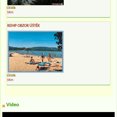
Úštěk
1Km
KEMP OBZOR ÚŠTĚK
Úštěk
1Km
Video