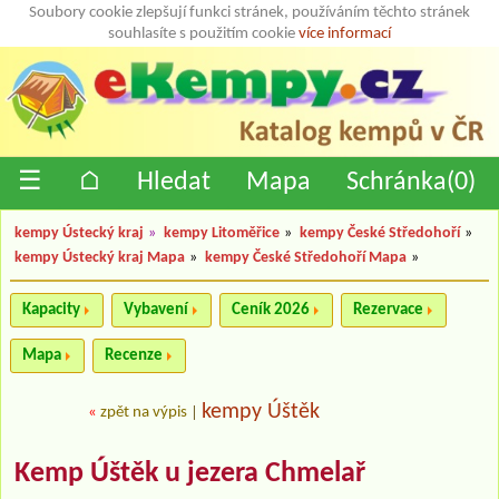
Soubory cookie zlepšují funkci stránek, používáním těchto stránek
souhlasíte s použitím cookie
více informací
☰
⌂
Hledat
Mapa
Schránka(
0
)
kempy Ústecký kraj
»
kempy Litoměřice
»
kempy České Středohoří
»
kempy Ústecký kraj Mapa
»
kempy České Středohoří Mapa
»
Kapacity
Vybavení
Ceník 2026
Rezervace
Mapa
Recenze
kempy Úštěk
«
zpět na výpis
|
Kemp Úštěk u jezera Chmelař