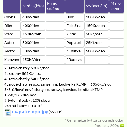
Mimo
Mimo
Sezóna(léto)
Sezóna(léto)
sezónu
sezónu
Osoba:
60Kč/den
- -
Bus:
100Kč/den
- -
Dítě:
40Kč/den
- -
Elektřina:
150Kč/den
- -
Stan:
150Kč/den
- -
Zvíře:
50Kč/den
- -
Auto:
50Kč/den
- -
Poplatek:
25Kč/den
- -
Moto:
30Kč/den
- -
*Chatka:
600Kč/den
- -
Karavan:
150Kč/den
- -
*Budova:
- -
- -
2L retro chatky 600Kč/noc
4L srubny 865Kč/noc
4L retro chatky 640Kč/noc
4L nové chaty se soc. zařízením, kuchyňka KEMP II 1350Kč/noc
5/6 lůžkové nové chaty bez soc.z., konvice, lednička KEMP II
1550/1750Kč/noc
✨týdenní pobyt 10% sleva
Vratná kauce 1 000 Kč
mapa kempu.jpg
(522Kb)...
* Cena může být za celou jednotku.
Posl.akt. 2026