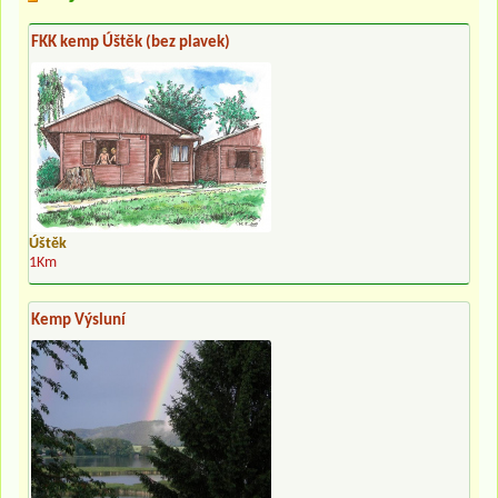
FKK kemp Úštěk (bez plavek)
Úštěk
1Km
Kemp Výsluní