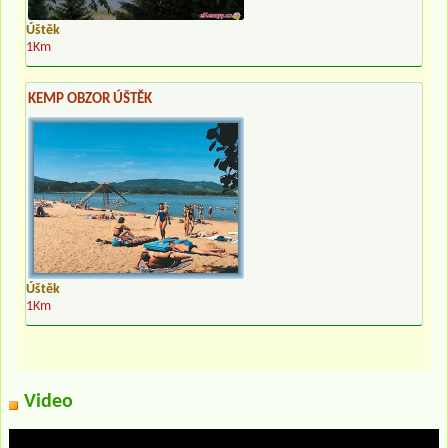
Úštěk
1Km
KEMP OBZOR ÚŠTĚK
Úštěk
1Km
Video