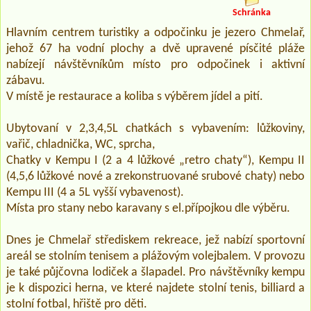
Schránka
Hlavním centrem turistiky a odpočinku je jezero Chmelař,
jehož 67 ha vodní plochy a dvě upravené písčité pláže
nabízejí návštěvníkům místo pro odpočinek i aktivní
zábavu.
V místě je restaurace a koliba s výběrem jídel a pití.
Ubytovaní v 2,3,4,5L chatkách s vybavením: lůžkoviny,
vařič, chladnička, WC, sprcha,
Chatky v Kempu I (2 a 4 lůžkové „retro chaty“), Kempu II
(4,5,6 lůžkové nové a zrekonstruované srubové chaty) nebo
Kempu III (4 a 5L vyšší vybavenost).
Místa pro stany nebo karavany s el.přípojkou dle výběru.
Dnes je Chmelař střediskem rekreace, jež nabízí sportovní
areál se stolním tenisem a plážovým volejbalem. V provozu
je také půjčovna lodiček a šlapadel. Pro návštěvníky kempu
je k dispozici herna, ve které najdete stolní tenis, billiard a
stolní fotbal, hřiště pro děti.