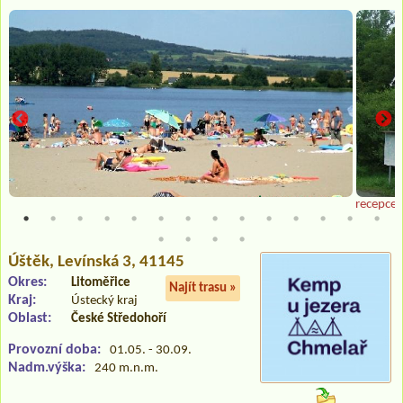
recepce
Úštěk
, Levínská 3, 41145
Okres:
Litoměřice
Najít trasu »
Kraj:
Ústecký kraj
Oblast:
České Středohoří
Provozní doba:
01.05. - 30.09.
Nadm.výška:
240 m.n.m.