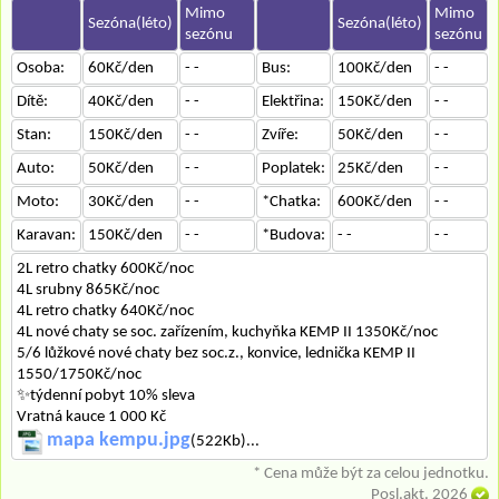
Mimo
Mimo
Sezóna(léto)
Sezóna(léto)
sezónu
sezónu
Osoba:
60Kč/den
- -
Bus:
100Kč/den
- -
Dítě:
40Kč/den
- -
Elektřina:
150Kč/den
- -
Stan:
150Kč/den
- -
Zvíře:
50Kč/den
- -
Auto:
50Kč/den
- -
Poplatek:
25Kč/den
- -
Moto:
30Kč/den
- -
*Chatka:
600Kč/den
- -
Karavan:
150Kč/den
- -
*Budova:
- -
- -
2L retro chatky 600Kč/noc
4L srubny 865Kč/noc
4L retro chatky 640Kč/noc
4L nové chaty se soc. zařízením, kuchyňka KEMP II 1350Kč/noc
5/6 lůžkové nové chaty bez soc.z., konvice, lednička KEMP II
1550/1750Kč/noc
✨týdenní pobyt 10% sleva
Vratná kauce 1 000 Kč
mapa kempu.jpg
(522Kb)...
* Cena může být za celou jednotku.
Posl.akt. 2026