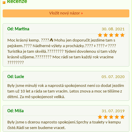
Recenze
Vložit nový názor
»
Od: Martina
30. 08. 2021
Moc krásný kemp. ????⛺ Mohu jen doporučit jezdíme tam s
pejskem.???? Nádherné výlety a procházky.????‍♀️????‍♂️????
Turistika je tam skvělá.???????? Týdení dovolenou si tam vždy
krásně užijeme.???????? Moc rádi se tam každý rok vracíme
????????
Od: Lucie
05. 07. 2020
Byly jsme minulý rok a naprostá spokojenost není co dodat jezdím
tam už 10 let a ráda se tam vracím. Letos znova a moc se těšíme z
dětmi. Za mě spokojenost veliká.
Od: Míša
31. 07. 2019
Byly jsme s dcerou naprosto spokojeni.Sprchy a toalety v kempu
čisté.Rádi se sem budeme vracet.