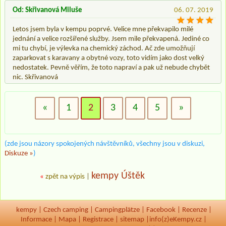
Od: Skřivanová Miluše
06. 07. 2019
Letos jsem byla v kempu poprvé. Velice mne překvapilo milé
jednání a velice rozšířené služby. Jsem mile překvapená. Jediné co
mi tu chybí, je výlevka na chemický záchod. Ač zde umožňují
zaparkovat s karavany a obytné vozy, toto vidím jako dost velký
nedostatek. Pevně věřím, že toto napraví a pak už nebude chybět
nic. Skřivanová
«
1
2
3
4
5
»
(zde jsou názory spokojených návštěvníků, všechny jsou v diskuzi,
Diskuze »
)
kempy Úštěk
«
zpět na výpis
|
kempy
|
Czech camping
|
Campingplätze
|
Facebook
|
Recenze
|
Informace
|
Mapa
|
Registrace
|
sitemap
|
info(z)eKempy.cz |