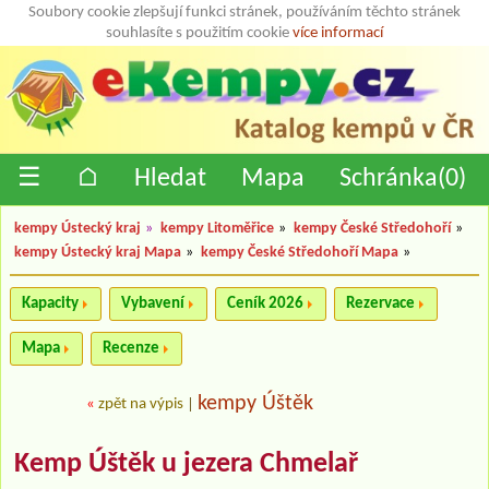
Soubory cookie zlepšují funkci stránek, používáním těchto stránek
souhlasíte s použitím cookie
více informací
☰
⌂
Hledat
Mapa
Schránka(
0
)
kempy Ústecký kraj
»
kempy Litoměřice
»
kempy České Středohoří
»
kempy Ústecký kraj Mapa
»
kempy České Středohoří Mapa
»
Kapacity
Vybavení
Ceník 2026
Rezervace
Mapa
Recenze
kempy Úštěk
«
zpět na výpis
|
Kemp Úštěk u jezera Chmelař