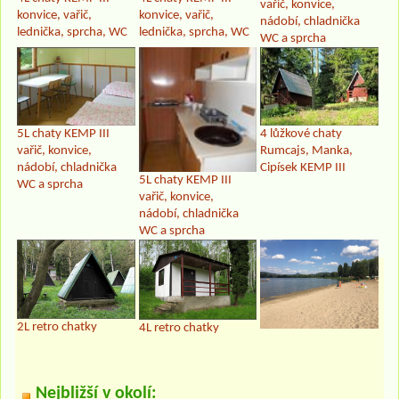
vařič, konvice,
konvice, vařič,
konvice, vařič,
nádobí, chladnička
lednička, sprcha, WC
lednička, sprcha, WC
WC a sprcha
5L chaty KEMP III
4 lůžkové chaty
vařič, konvice,
Rumcajs, Manka,
nádobí, chladnička
Cipísek KEMP III
5L chaty KEMP III
WC a sprcha
vařič, konvice,
nádobí, chladnička
WC a sprcha
2L retro chatky
4L retro chatky
Nejbližší v okolí: