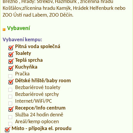
Březno , Hrady: Střekov, Házmburk , zřícenina hradu
Košťálov,zřícenina hradu Kamýk, Hrádek Helfenburk nebo
ZOO Ústí nad Labem, ZOO Děčín.
Vybavení
Vybavení kempu:
Pitná voda společná
Toalety
Teplá sprcha
Kuchyňka
Pračka
Dětské hřiště/baby room
Bezbariérové toalety
Bezbariérové sprchy
Internet/WiFi/PC
Recepce/Info centrum
Služba 24 hodin denně
Areál/kemp oplocen
Místo - přípojka el. proudu