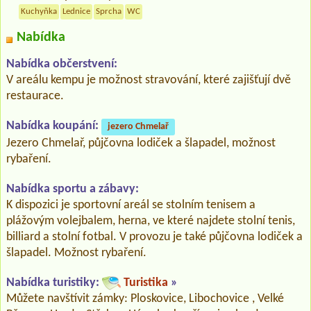
Kuchyňka
Lednice
Sprcha
WC
Nabídka
Nabídka občerstvení:
V areálu kempu je možnost stravování, které zajišťují dvě
restaurace.
Nabídka koupání:
jezero Chmelař
Jezero Chmelař, půjčovna lodiček a šlapadel, možnost
rybaření.
Nabídka sportu a zábavy:
K dispozici je sportovní areál se stolním tenisem a
plážovým volejbalem, herna, ve které najdete stolní tenis,
billiard a stolní fotbal. V provozu je také půjčovna lodiček a
šlapadel. Možnost rybaření.
Nabídka turistiky:
Turistika
»
Můžete navštívit zámky: Ploskovice, Libochovice , Velké