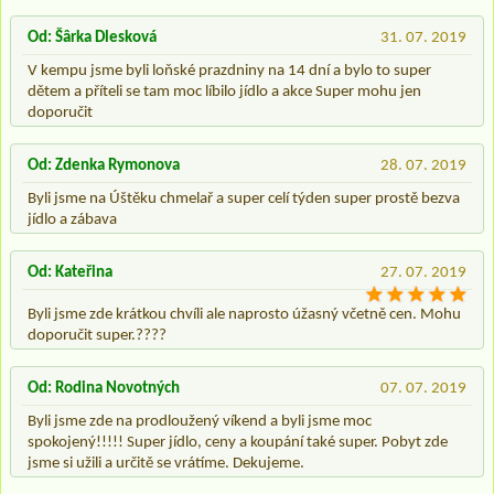
Od: Šârka Dlesková
31. 07. 2019
V kempu jsme byli loňské prazdniny na 14 dní a bylo to super
dětem a příteli se tam moc líbilo jídlo a akce Super mohu jen
doporučit
Od: Zdenka Rymonova
28. 07. 2019
Byli jsme na Úštěku chmelař a super celí týden super prostě bezva
jídlo a zábava
Od: Kateřina
27. 07. 2019
Byli jsme zde krátkou chvíli ale naprosto úžasný včetně cen. Mohu
doporučit super.????
Od: Rodina Novotných
07. 07. 2019
Byli jsme zde na prodloužený víkend a byli jsme moc
spokojený!!!!! Super jídlo, ceny a koupání také super. Pobyt zde
jsme si užili a určitě se vrátíme. Dekujeme.