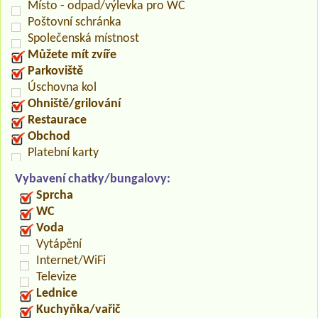
Místo - odpad/výlevka pro WC
Poštovní schránka
Společenská místnost
Můžete mít zvíře
Parkoviště
Úschovna kol
Ohniště/grilování
Restaurace
Obchod
Platební karty
Vybavení chatky/bungalovy:
Sprcha
WC
Voda
Vytápění
Internet/WiFi
Televize
Lednice
Kuchyňka/vařič