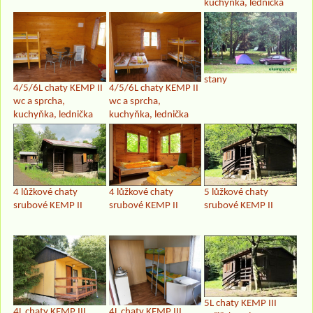
kuchyňka, lednička
stany
4/5/6L chaty KEMP II
4/5/6L chaty KEMP II
wc a sprcha,
wc a sprcha,
kuchyňka, lednička
kuchyňka, lednička
4 lůžkové chaty
4 lůžkové chaty
5 lůžkové chaty
srubové KEMP II
srubové KEMP II
srubové KEMP II
5L chaty KEMP III
4L chaty KEMP III
4L chaty KEMP III