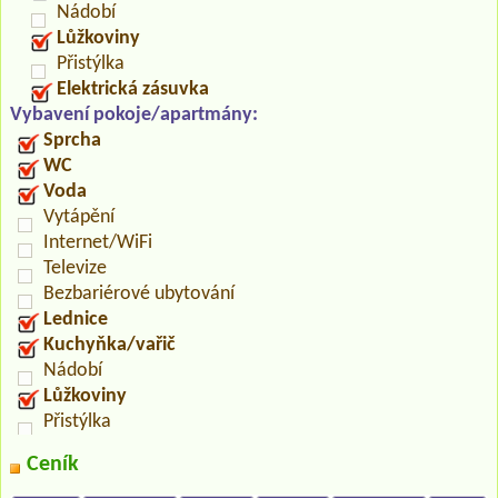
Nádobí
Lůžkoviny
Přistýlka
Elektrická zásuvka
Vybavení pokoje/apartmány:
Sprcha
WC
Voda
Vytápění
Internet/WiFi
Televize
Bezbariérové ubytování
Lednice
Kuchyňka/vařič
Nádobí
Lůžkoviny
Přistýlka
Ceník