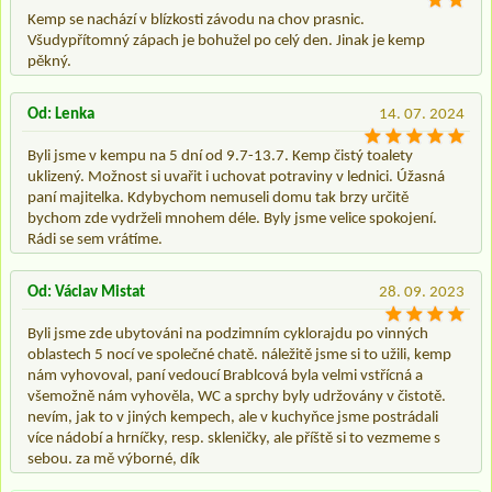
Kemp se nachází v blízkosti závodu na chov prasnic.
Všudypřítomný zápach je bohužel po celý den. Jinak je kemp
pěkný.
Od: Lenka
14. 07. 2024
Byli jsme v kempu na 5 dní od 9.7-13.7. Kemp čistý toalety
uklizený. Možnost si uvařit i uchovat potraviny v lednici. Úžasná
paní majitelka. Kdybychom nemuseli domu tak brzy určitě
bychom zde vydrželi mnohem déle. Byly jsme velice spokojení.
Rádi se sem vrátíme.
Od: Václav Mistat
28. 09. 2023
Byli jsme zde ubytováni na podzimním cyklorajdu po vinných
oblastech 5 nocí ve společné chatě. náležitě jsme si to užili, kemp
nám vyhovoval, paní vedoucí Brablcová byla velmi vstřícná a
všemožně nám vyhověla, WC a sprchy byly udržovány v čistotě.
nevím, jak to v jiných kempech, ale v kuchyňce jsme postrádali
více nádobí a hrníčky, resp. skleničky, ale příště si to vezmeme s
sebou. za mě výborné, dík