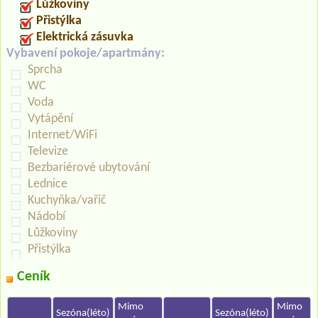
Lůžkoviny
Přistýlka
Elektrická zásuvka
Vybavení pokoje/apartmány:
Sprcha
WC
Voda
Vytápění
Internet/WiFi
Televize
Bezbariérové ubytování
Lednice
Kuchyňka/vařič
Nádobí
Lůžkoviny
Přistýlka
Ceník
Mimo
Mimo
Sezóna(léto)
Sezóna(léto)