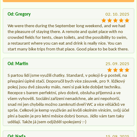
Od: Gregory
02. 10. 2025
We were there during the September long weekend, and we had
the pleasure of staying there. A remote and quiet place with no
crowded fields for tents, clean toilets, and the possibility to swim,
a restaurant where you can eat and drink is really nice. You can
start many bike trips from that place. Good place to be back there.
Od: Martin
25. 09. 2025
S partou lidí jsme využili chatky. Standard, v pokoji 6-p postelí, na
přespání úplně stačí. Doporučil bych více zásuvek, pro 9. lůžkový
pokoj jsou dvě zásuvky málo, není si pak kde dobíjet techniku.
Recepce s barem perfektní, pivo dobré, obsluha příjemná a ve
všem vyhověli. Sociální zařízení nenadchne, ale ani nepohorší,
snad mi jen chyběla možno zamknutí dveří WC a více věšáčků ve
sprše. Celkově je kemp využíván asi kvůli okolním vinicím, svůj účel
plní a bazén je pro letní měsíce dobrý bonus. Jídlo vám tam taky
udělají. Takže já jsem odjížděl spokojený :-)
Od: Naďa
15. 09. 2025