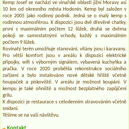
Kemp Josef se nachází ve vinařské oblasti jižní Moravy asi
10 km od okresního města Hodonín. Kemp byl založen v
roce 2005 jako rodinný podnik. Jedná se o malý kemp s
rodinnou atmosférou. K dispozici jsou dvě dřevěné chatky,
první s maximálním počtem 12 lůžek, druhá se dvěma
pokoji se samostatnými vchody, každý s maximálním
počtem 9 lůžek.
Rovinatý terén umožňuje stanování, vítány jsou i karavany.
Pro větší komfort jsou v areálu k dispozici elektrické
přípojky, wifi s výborným signálem, vybavená kuchyňka a
pračka. V roce 2020 proběhla rekonstrukce sociálního
zařízení a bylo instalováno nové dětské hřiště včetně
houpaček a pískoviště. V areálu je možnost koupání. V
kempu je také ohniště a možnost bezplatného zapůjčení
grilu.
K dispozici je restaurace s celodenním stravováním včetně
snídaní.
Těšíme se na vaši návštěvu.
Kontakt