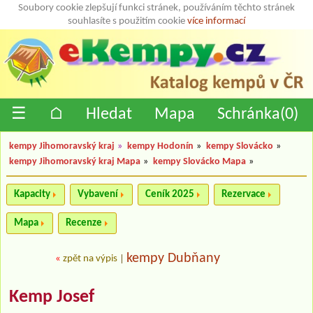
Soubory cookie zlepšují funkci stránek, používáním těchto stránek
souhlasíte s použitím cookie
více informací
☰
⌂
Hledat
Mapa
Schránka(
0
)
kempy Jihomoravský kraj
»
kempy Hodonín
»
kempy Slovácko
»
kempy Jihomoravský kraj Mapa
»
kempy Slovácko Mapa
»
Kapacity
Vybavení
Ceník 2025
Rezervace
Mapa
Recenze
kempy Dubňany
«
zpět na výpis
|
Kemp Josef