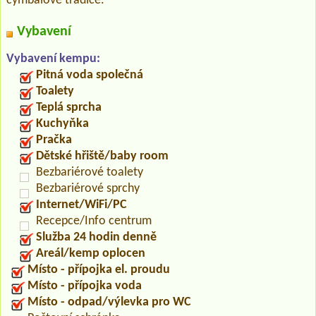
cymbálové tradice.
Vybavení
Vybavení kempu:
Pitná voda společná
Toalety
Teplá sprcha
Kuchyňka
Pračka
Dětské hřiště/baby room
Bezbariérové toalety
Bezbariérové sprchy
Internet/WiFi/PC
Recepce/Info centrum
Služba 24 hodin denně
Areál/kemp oplocen
Místo - přípojka el. proudu
Místo - přípojka voda
Místo - odpad/výlevka pro WC