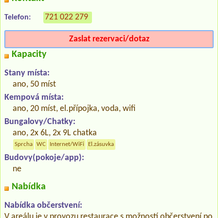
721 022 279
Telefon:
Zaslat rezervaci/dotaz
Kapacity
Stany místa:
ano, 50 míst
Kempová místa:
ano, 20 míst, el.přípojka, voda, wifi
Bungalovy/Chatky:
ano, 2x 6L, 2x 9L chatka
Sprcha
WC
Internet/WiFi
El.zásuvka
Budovy(pokoje/app):
ne
Nabídka
Nabídka občerstvení:
V areálu je v provozu restaurace s možností občerstvení po