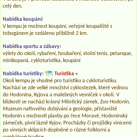
celý den.
Nabídka koupání:
V kempu je možnost koupání, veřejné koupaliště s
tobogánem je vzdáleno přibližně 2 km.
Nabídka sportu a zábavy:
výlety do okolí, rybaření, houbaření, stolní tenis, petanque,
minikopaná, cykloturistika, koupání
Nabídka turistiky:
Turistika
»
Okolí kempu je vhodné pro turistiku a cykloturistiku.
Nachází se zde velké množství cyklostezek, které vednou
do Hodonína, Kyjova a malebných vesniček v okolí. V
blízkosti se nachází krásný Milotický zámek, Zoo Hodonín,
Muzeum naftového dobývání a geologie, přístaviště
Hodonín s možností plavby po řece Moravě, Hodonínský
zámeček, pivní lázně Kyjov. Procházky či projíždky vinicemi
po vinných sklípcích doplněné o různé folklorní a