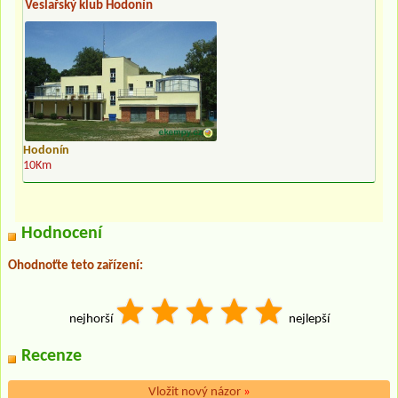
Veslařský klub Hodonín
Hodonín
10Km
Hodnocení
Ohodnoťte teto zařízení:
nejhorší
nejlepší
Recenze
Vložit nový názor
»