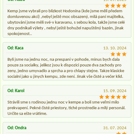
Kemp jsme vybrali pro blízkost Hodonína (kde jsme měli předem
domluvenou akci) ,nebyl ještě moc obsazený, milá paní majitelka,
ubytování jsme měli své-v karavanu, s sebou kola, takže jsme celé
dny podnikali výlety , nebyl ještě bohužel napuštěný bazén, jinak
spokojenost..
Od: Kaca
13. 10. 2024
Byli jsme na jednu noc, na prespani v pohode, minus bych dala
pouze za socialky, jelikoz jsou k dispozici pouze dva zachody pro
zeny, jedno umyvadlo a sprcha a pro chlapy stejne. Takze klasicke
socialni jako u jinych kempu, zde není. Jinak vše čisté a večer klid.
Od: Karol
15. 09. 2024
Strávili sme s rodinou jednu noc v kempe a boli sme veľmi milo
prekvapení. Pekné čisté priestory, tiché prostredie a milý personál.
Určite sa ešte vrátime.
Od: Ondra
31. 07. 2024