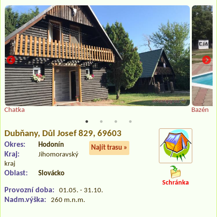
Chatka
Bazén
Dubňany
, Důl Josef 829, 69603
Okres:
Hodonín
Najít trasu »
Kraj:
Jihomoravský
kraj
Oblast:
Slovácko
Schránka
Provozní doba:
01.05. - 31.10.
Nadm.výška:
260 m.n.m.