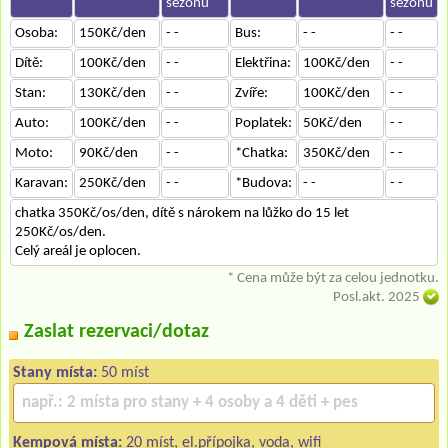
sezónu
sezónu
Osoba:
150Kč/den
- -
Bus:
- -
- -
Dítě:
100Kč/den
- -
Elektřina:
100Kč/den
- -
Stan:
130Kč/den
- -
Zvíře:
100Kč/den
- -
Auto:
100Kč/den
- -
Poplatek:
50Kč/den
- -
Moto:
90Kč/den
- -
*Chatka:
350Kč/den
- -
Karavan:
250Kč/den
- -
*Budova:
- -
- -
chatka 350Kč/os/den, dítě s nárokem na lůžko do 15 let
250Kč/os/den.
Celý areál je oplocen.
* Cena může být za celou jednotku.
Posl.akt. 2025
Zaslat rezervaci/dotaz
Stany místa:
50 míst
Kempová místa:
20 míst, el.přípojka, voda, wifi