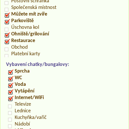
Poštovní schránka
Společenská místnost
Můžete mít zvíře
Parkoviště
Úschovna kol
Ohniště/grilování
Restaurace
Obchod
Platební karty
Vybavení chatky/bungalovy:
Sprcha
WC
Voda
Vytápění
Internet/WiFi
Televize
Lednice
Kuchyňka/vařič
Nádobí