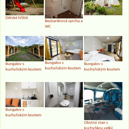
Dětské hřiště
Bezbariérová sprcha a
WC
Bungalov s
Bungalov s
Bungalov s
kuchyňským koutem
kuchyňským koutem
kuchyňským koutem
Bungalov s
kuchyňským koutem
Obytný stan s
kuchyňkou velký