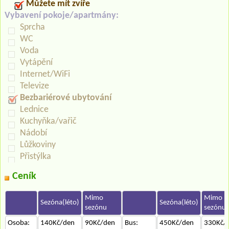
Můžete mít zvíře
Vybavení pokoje/apartmány:
Sprcha
WC
Voda
Vytápění
Internet/WiFi
Televize
Bezbariérové ubytování
Lednice
Kuchyňka/vařič
Nádobí
Lůžkoviny
Přistýlka
Ceník
Mimo
Mimo
Sezóna(léto)
Sezóna(léto)
sezónu
sezónu
Osoba:
140Kč/den
90Kč/den
Bus:
450Kč/den
330Kč/