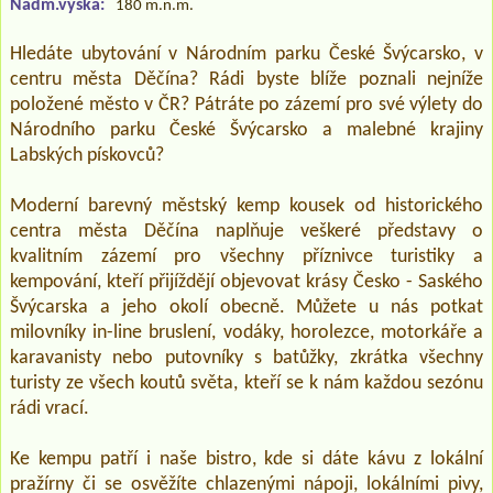
Nadm.výška:
180 m.n.m.
Hledáte ubytování v Národním parku České Švýcarsko, v
centru města Děčína? Rádi byste blíže poznali nejníže
položené město v ČR? Pátráte po zázemí pro své výlety do
Národního parku České Švýcarsko a malebné krajiny
Labských pískovců?
Moderní barevný městský kemp kousek od historického
centra města Děčína naplňuje veškeré představy o
kvalitním zázemí pro všechny příznivce turistiky a
kempování, kteří přijíždějí objevovat krásy Česko - Saského
Švýcarska a jeho okolí obecně. Můžete u nás potkat
milovníky in-line bruslení, vodáky, horolezce, motorkáře a
karavanisty nebo putovníky s batůžky, zkrátka všechny
turisty ze všech koutů světa, kteří se k nám každou sezónu
rádi vrací.
Ke kempu patří i naše bistro, kde si dáte kávu z lokální
pražírny či se osvěžíte chlazenými nápoji, lokálními pivy,