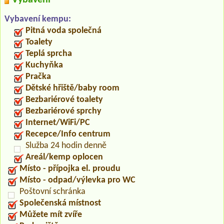
Vybavení kempu:
Pitná voda společná
Toalety
Teplá sprcha
Kuchyňka
Pračka
Dětské hřiště/baby room
Bezbariérové toalety
Bezbariérové sprchy
Internet/WiFi/PC
Recepce/Info centrum
Služba 24 hodin denně
Areál/kemp oplocen
Místo - přípojka el. proudu
Místo - odpad/výlevka pro WC
Poštovní schránka
Společenská místnost
Můžete mít zvíře