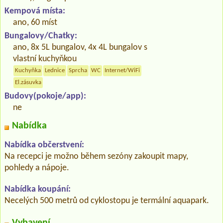
Kempová místa:
ano, 60 míst
Bungalovy/Chatky:
ano, 8x 5L bungalov, 4x 4L bungalov s
vlastní kuchyňkou
Kuchyňka
Lednice
Sprcha
WC
Internet/WiFi
El.zásuvka
Budovy(pokoje/app):
ne
Nabídka
Nabídka občerstvení:
Na recepci je možno během sezóny zakoupit mapy,
pohledy a nápoje.
Nabídka koupání:
Necelých 500 metrů od cyklostopu je termální aquapark.
Vybavení