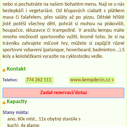
nebo si pochutnáte na našem bohatém menu. Nají se u nás
bezlepkáři i vegetariáni. Od křupavých ciabatt s plátkem
masa či falafelem, přes saláty až po pizzu. Dětské hřiště
jistě potěší všechny děti, pohrát si mohou na pískovišti,
houpačce, skluzavce či trampolíně. V areálu kempu máte
mnoho možností sportovního vyžití, kromě toho, že si na
trávníku zahrajete míčové hry, můžete si zapůjčit různé
sportovní vybavení (patanque, hoverboard, badminton...).S
koly a koloběžkami vyrazíte na cyklostezku vedle.
Kontakt
774 262 111
www.kempdecin.cz
»
Telefon:
Zaslat rezervaci/dotaz
Kapacity
Stany místa:
ano, 60x míst., 11x obytný stan(4x s
kuch), 4x glamp