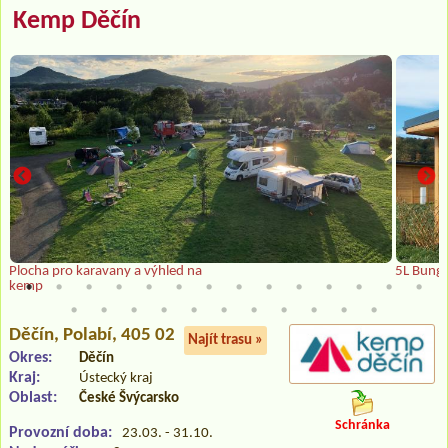
Kemp Děčín
Plocha pro karavany a výhled na
5L Bung
kemp
Děčín
, Polabí, 405 02
Najít trasu »
Okres:
Děčín
Kraj:
Ústecký kraj
Oblast:
České Švýcarsko
Schránka
Provozní doba:
23.03. - 31.10.