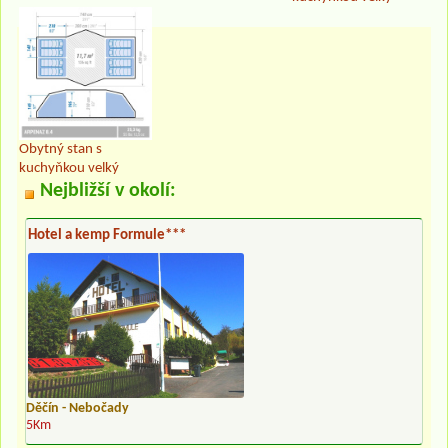
Obytný stan s
kuchyňkou velký
Nejbližší v okolí:
Hotel a kemp Formule***
Děčín - Nebočady
5Km