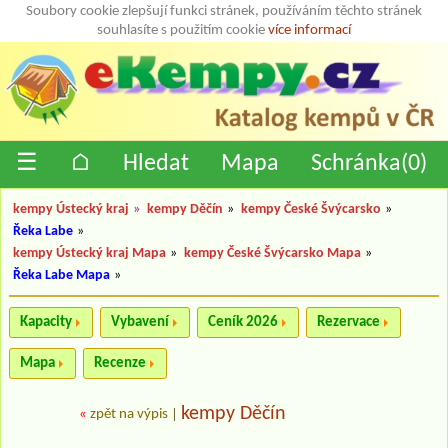
Soubory cookie zlepšují funkci stránek, používáním těchto stránek
souhlasíte s použitím cookie
více informací
☰
⌂
Hledat
Mapa
Schránka(
0
)
kempy Ústecký kraj
»
kempy Děčín
»
kempy České Švýcarsko
»
Řeka Labe
»
kempy Ústecký kraj Mapa
»
kempy České Švýcarsko Mapa
»
Řeka Labe Mapa
»
Kapacity
Vybavení
Ceník 2026
Rezervace
Mapa
Recenze
kempy Děčín
«
zpět na výpis
|