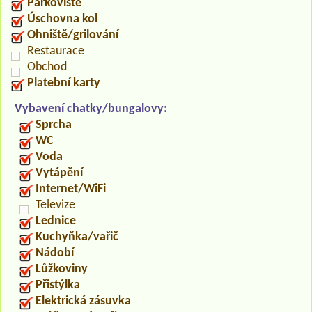
Parkoviště
Úschovna kol
Ohniště/grilování
Restaurace
Obchod
Platební karty
Vybavení chatky/bungalovy:
Sprcha
WC
Voda
Vytápění
Internet/WiFi
Televize
Lednice
Kuchyňka/vařič
Nádobí
Lůžkoviny
Přistýlka
Elektrická zásuvka