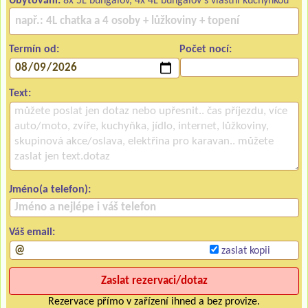
Ubytování:
8x 5L bungalov, 4x 4L bungalov s vlastní kuchyňkou
Termín od:
Počet nocí:
Text:
Jméno(a telefon):
Váš email:
zaslat kopii
Rezervace přímo v zařízení ihned a bez provize.