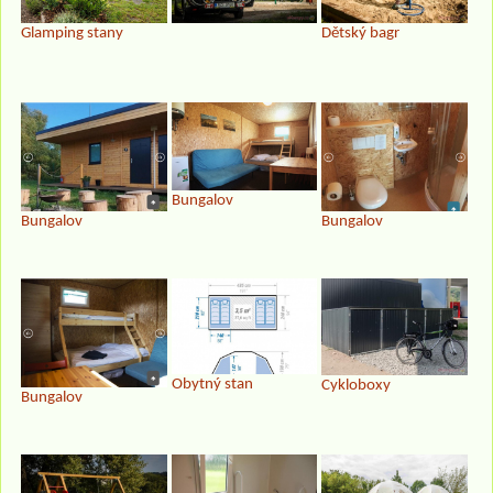
Glamping stany
Dětský bagr
Bungalov
Bungalov
Bungalov
Obytný stan
Cykloboxy
Bungalov