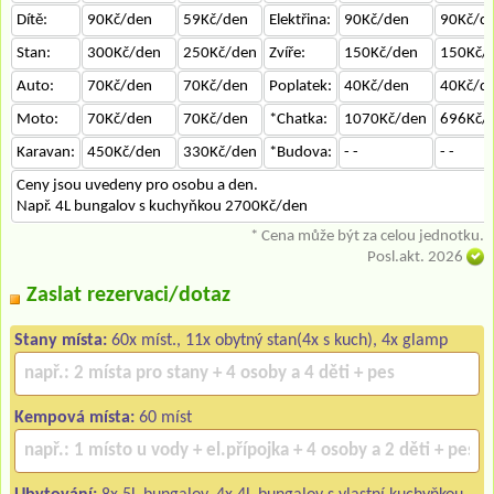
Dítě:
90Kč/den
59Kč/den
Elektřina:
90Kč/den
90Kč/d
Stan:
300Kč/den
250Kč/den
Zvíře:
150Kč/den
150Kč/
Auto:
70Kč/den
70Kč/den
Poplatek:
40Kč/den
40Kč/d
Moto:
70Kč/den
70Kč/den
*Chatka:
1070Kč/den
696Kč/
Karavan:
450Kč/den
330Kč/den
*Budova:
- -
- -
Ceny jsou uvedeny pro osobu a den.
Např. 4L bungalov s kuchyňkou 2700Kč/den
* Cena může být za celou jednotku.
Posl.akt. 2026
Zaslat rezervaci/dotaz
Stany místa:
60x míst., 11x obytný stan(4x s kuch), 4x glamp
Kempová místa:
60 míst