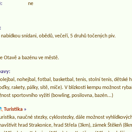
:
ne
:
nabídkou snídani, obědů, večeří, 5 druhů točených piv.
e Otavě a bazénu ve městě.
bavy:
olejbal, nohejbal, fotbal, basketbal, tenis, stolní tenis, dětské 
oďky, rakety, pálky, sítě, míče). V blízkosti kempu možnost ryb
žnost sportovního vyžití (bowling, posilovna, bazén...)
Turistika
»
turistika, naučné stezky, cyklostezky, dále možnost vyhlídkových 
avštívit hrad Strakonice, hrad Střela (3km), zámek Štěkeň (8k