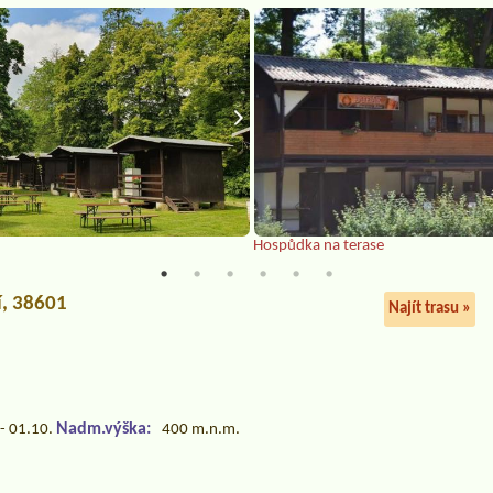
Hospůdka na terase
í, 38601
Najít trasu »
Nadm.výška:
- 01.10.
400 m.n.m.