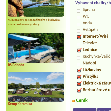
Vybavení chatky/b
Sprcha
WC
4L bungalovy se soc.zažízením + kuchyňka,
Voda
místa pro karavany, stany..
Vytápění
Internet/WiFi
Televize
Lednice
Kuchyňka/vařič
Nádobí
RS Pohoda
Lůžkoviny
Přistýlka
Elektrická zás
Bezbariérové 
Ceník
Kemp Keramika