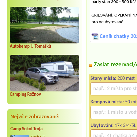
párty stan 300 - 500 Kč/
GRILOVÁNÍ, OPÉKÁNÍ NA O
pro neubytované
Ceník chatky 20
Autokemp U Tomášků
Zaslat rezervaci
Stany místa:
200 míst
Camping Rožnov
Kempová místa:
50 mís
Nejvíce zobrazované:
Ubytování:
17x 3/4/5L
Camp Sokol Troja