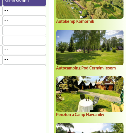
Mimo sezónu
- -
- -
Autokemp Komorník
- -
- -
- -
- -
Autocamping Pod Černým lesem
Penzion a Camp Havraníky