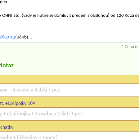
 den
HNI atd. (vždy je nutné se domluvit předem s obsluhou) od 120 Kč za d
24.png
(36Kb)...
* Cena mů
/dotaz
t, el.přípojky 10A
 chatky