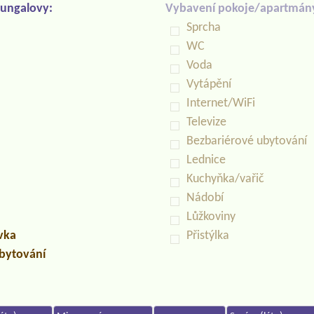
ungalovy:
Vybavení pokoje/apartmán
Sprcha
WC
Voda
Vytápění
Internet/WiFi
Televize
Bezbariérové ubytování
Lednice
Kuchyňka/vařič
Nádobí
Lůžkoviny
uvka
Přistýlka
ubytování