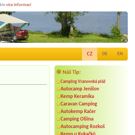
okie
více informací
CZ
DE
EN
🌞 Náš Tip:
Camping Vranovská pláž
Autocamp Jenišov
Kemp Keramika
Caravan Camping
Autokemp Kačer
Camping Olšina
Autocamping Rozkoš
Kemp u Kukačků