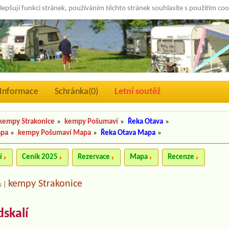
lepšují funkci stránek, používáním těchto stránek souhlasíte s použitím co
Informace
Schránka(
0
)
Letní soutěž
kempy Strakonice
»
kempy Pošumaví
»
Řeka Otava
»
apa
»
kempy Pošumaví Mapa
»
Řeka Otava Mapa
»
í
Ceník 2025
Rezervace
Mapa
Recenze
kempy Strakonice
s
|
skalí