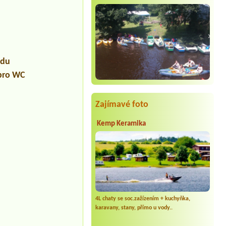
udu
 pro WC
Zajímavé foto
Kemp Keramika
4L chaty se soc.zažízením + kuchyňka,
karavany, stany, přímo u vody..