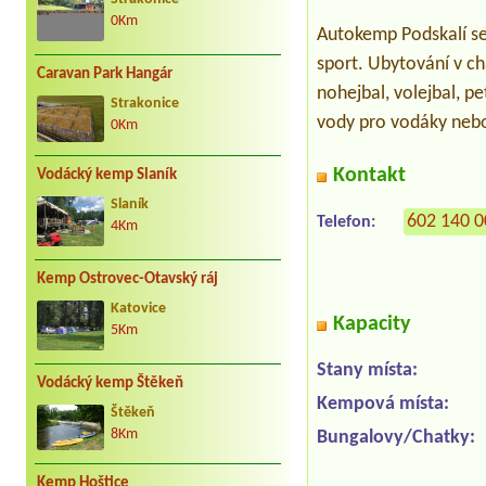
0Km
Autokemp Podskalí se
sport. Ubytování v ch
Caravan Park Hangár
nohejbal, volejbal, p
Strakonice
vody pro vodáky nebo 
0Km
Kontakt
Vodácký kemp Slaník
Slaník
602 140 
Telefon:
4Km
Kemp Ostrovec-Otavský ráj
Katovice
Kapacity
5Km
Stany místa:
Vodácký kemp Štěkeň
Kempová místa:
Štěkeň
Bungalovy/Chatky:
8Km
Kemp Hoštice