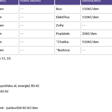
éto)
Mimo sezónu
Sezóna(léto)
en
- -
Bus:
150Kč/den
n
- -
Elektřina:
150Kč/den
en
- -
Zvíře:
- -
n
- -
Poplatek:
20Kč/den
n
- -
*Chatka:
550Kč/den
en
- -
*Budova:
- -
 31.10.
spotřebu el. energie) 80 Kč
 60 Kč
é - parkoviště 60 Kč/den