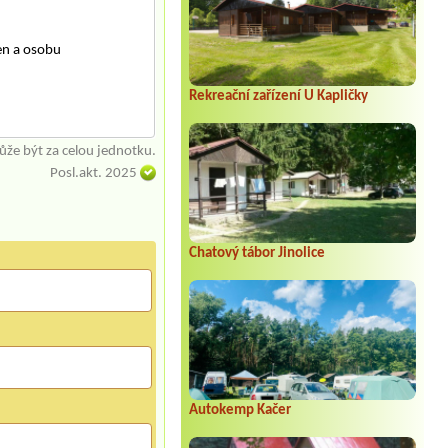
en a osobu
Rekreační zařízení U Kapličky
že být za celou jednotku.
Posl.akt. 2025
Chatový tábor Jinolice
Autokemp Kačer