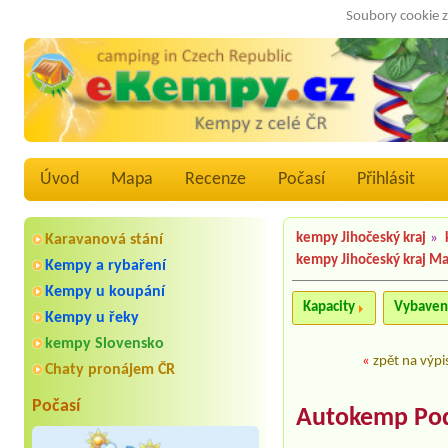
Soubory cookie z
Úvod
Mapa
Recenze
Počasí
Přihlásit
kempy Jihočeský kraj
»
Karavanová stání
kempy Jihočeský kraj M
Kempy a rybaření
Kempy u koupání
Kapacity
Vybaven
Kempy u řeky
kempy Slovensko
«
zpět na výpi
Chaty pronájem ČR
Počasí
Autokemp Pod