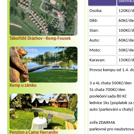
Sezóna(l
Osoba:
120Kč/d
Dítě:
60Kč/de
Stan:
100Kč/d
Tábořiště Dráchov - Kemp Fousek
Auto:
60Kč/de
Moto:
50Kč/de
Karavan:
150Kč/d
Provoz kempu od 1.4. do
3 a 4L chata 500Kč/den
Kemp u zámku
5L chata 700Kč/den
povlečení sada 80 Kč
lednice 1ks (poplatek za 
auto (parkování u chaty)
zvíře ZDARMA
parkovné pro neubytovan
Penzion a Camp Havraníky