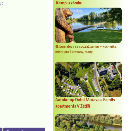
y:
Kemp u zámku
4L bungalovy se soc.zažízením + kuchyňka,
místa pro karavany, stany..
Autokemp Dolní Morava a Family
apartments V Zátiší