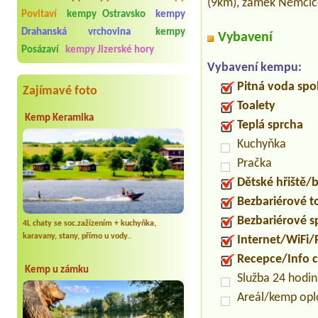
(9km), zámek Němčice 
Povltaví
kempy Ostravsko
kempy
Drahanská vrchovina
kempy
Vybavení
Posázaví
kempy Jizerské hory
Vybavení kempu:
Pitná voda spo
Zajímavé foto
Toalety
Kemp Keramika
Teplá sprcha
Kuchyňka
Pračka
Dětské hřiště
Bezbariérové t
Bezbariérové s
4L chaty se soc.zažízením + kuchyňka,
karavany, stany, přímo u vody..
Internet/WiFi/
Recepce/Info 
Kemp u zámku
Služba 24 hodi
Areál/kemp op