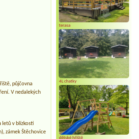
terasa
4L chatky
hřiště, půjčovna
aření. V nedalekých
letů v blízkosti
m), zámek Štěchovice
dětské hřiště