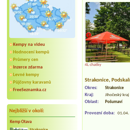
Kempy na videu
Hodnocení kempů
Průmery cen
4L chatky
Inzerce zdarma
Levné kempy
Strakonice
, Podskal
Půjčovny karavanů
Okres:
Strakonice
FreeSeznamka.cz
Kraj:
Jihočeský kraj
Oblast:
Pošumaví
Nejbližší v okolí:
Provozní doba:
01.04. 
Kemp Otava
Strakonice