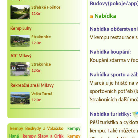
Budovy(pokoje/app)
Střelské Hoštice
11Km
Nabídka
Nabídka občerstvení
Kemp Luhy
V kempu restaurace s 
Strakonice
12Km
Nabídka koupání:
ATC Milavý
Koupání zdarma v řec
Strakonice
12Km
Nabídka sportu a zá
V areálu je hřiště na v
Rekreační areál Milavy
sportovních potřeb (l
Velká Turná
Strakonicích další mo
12Km
Nabídka turistiky:
Pěší turistika a cyklo
kempy Beskydy a Valašsko
kempy
kempu. Také můžete n
Haná
kempy Slapy a Orlík
kempy