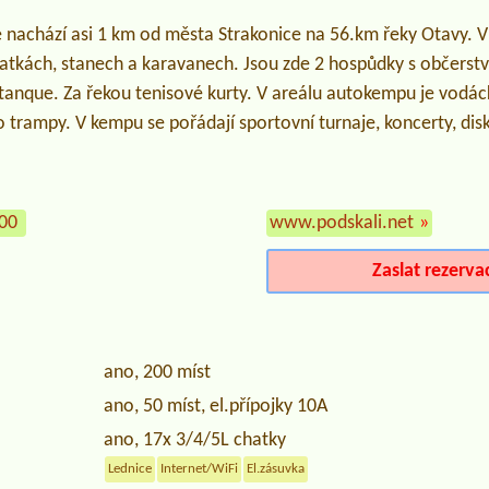
 nachází asi 1 km od města Strakonice na 56.km řeky Otavy. V
atkách, stanech a karavanech. Jsou zde 2 hospůdky s občerstv
etanque. Za řekou tenisové kurty. V areálu autokempu je vodác
trampy. V kempu se pořádají sportovní turnaje, koncerty, disk
000
www.podskali.net
»
Zaslat rezerva
ano, 200 míst
ano, 50 míst, el.přípojky 10A
ano, 17x 3/4/5L chatky
Lednice
Internet/WiFi
El.zásuvka