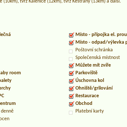
(10km), tvrz Kalenice (12km), tvrz Kestřany (13km) a další.
lečná
Místo - přípojka el. pro
Místo - odpad/výlevka
Poštovní schránka
Společenská místnost
Můžete mít zvíře
/baby room
Parkoviště
oalety
Úschovna kol
prchy
Ohniště/grilování
PC
Restaurace
centrum
Obchod
n denně
Platební karty
locen