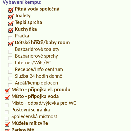
Vybavení kempu:
Pitná voda společná
Toalety
Teplá sprcha
Kuchyňka
Pračka
Dětské hřiště/baby room
Bezbariérové toalety
Bezbariérové sprchy
Internet/WiFi/PC
Recepce/Info centrum
Služba 24 hodin denně
Areál/kemp oplocen
Místo - přípojka el. proudu
Místo - přípojka voda
Místo - odpad/výlevka pro WC
Poštovní schránka
Společenská místnost
Můžete mít zvíře
Parkoviště