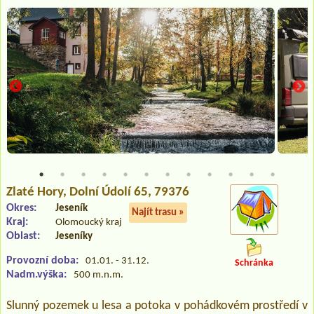
Zlaté Hory
, Dolní Údolí 65, 79376
Okres:
Jeseník
Najít trasu »
Kraj:
Olomoucký kraj
Oblast:
Jeseníky
Provozní doba:
01.01. - 31.12.
Schránka
Nadm.výška:
500 m.n.m.
Slunný pozemek u lesa a potoka v pohádkovém prostředí v