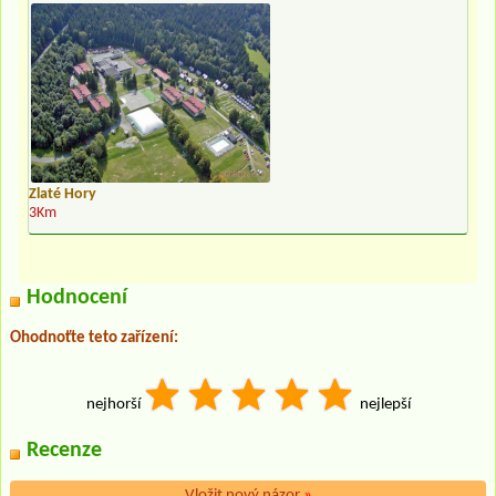
Zlaté Hory
3Km
Hodnocení
Ohodnoťte teto zařízení:
nejhorší
nejlepší
Recenze
Vložit nový názor
»