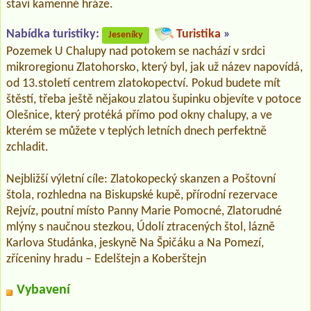
staví kamenné hráze.
Nabídka turistiky:
Turistika
»
Jeseníky
Pozemek U Chalupy nad potokem se nachází v srdci
mikroregionu Zlatohorsko, který byl, jak už název napovídá,
od 13.století centrem zlatokopectví. Pokud budete mít
štěstí, třeba ještě nějakou zlatou šupinku objevíte v potoce
Olešnice, který protéká přímo pod okny chalupy, a ve
kterém se můžete v teplých letních dnech perfektně
zchladit.
Nejbližší výletní cíle: Zlatokopecký skanzen a Poštovní
štola, rozhledna na Biskupské kupě, přírodní rezervace
Rejvíz, poutní místo Panny Marie Pomocné, Zlatorudné
mlýny s naučnou stezkou, Údolí ztracených štol, lázně
Karlova Studánka, jeskyně Na Špičáku a Na Pomezí,
zříceniny hradu – Edelštejn a Koberštejn
Vybavení