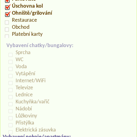
Úschovna kol
Ohniště/grilování
Restaurace
Obchod
Platební karty
Vybavení chatky/bungalovy:
Sprcha
WC
Voda
Vytápění
Internet/WiFi
Televize
Lednice
Kuchyňka/vařič
Nádobí
Lůžkoviny
Přistýlka
Elektrická zásuvka