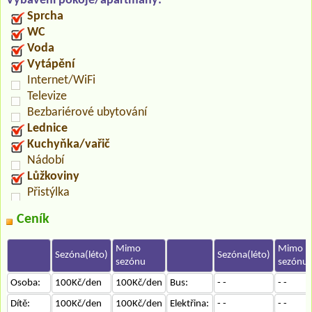
Vybavení pokoje/apartmány:
Sprcha
WC
Voda
Vytápění
Internet/WiFi
Televize
Bezbariérové ubytování
Lednice
Kuchyňka/vařič
Nádobí
Lůžkoviny
Přistýlka
Ceník
Mimo
Mimo
Sezóna(léto)
Sezóna(léto)
sezónu
sezónu
Osoba:
100Kč/den
100Kč/den
Bus:
- -
- -
Dítě:
100Kč/den
100Kč/den
Elektřina:
- -
- -