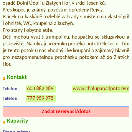
osadě Dolní Údolí u Zlatých Hor, v srdci Jeseníků.
Přes kopec je známý, pověstmi opředený Rejvíz.
Plácek na kaskádě rozlehlé zahrady s místem na vlastní gril
i ohniště, WC, koupelna a kuchyň.
Pro stany i obytné auta.
Děti mohou využít trampolínu, houpačku se skluzavkou a
pískoviště. Na okraji pozemku protéká potok Olešnice. Tím
je tento potok u nás vhodný i ke koupání a zajímavý hlavně
pro nezapomenutelnou procházku potokem až do Zlatých
Hor.
Kontakt
603 882 489
www.chalupanadpotokem.
Telefon:
777 959 975
Telefon:
Zaslat rezervaci/dotaz
Kapacity