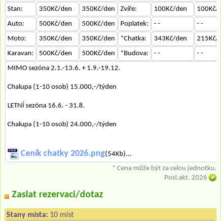
Stan:
350Kč/den
350Kč/den
Zvíře:
100Kč/den
100Kč/
Auto:
500Kč/den
500Kč/den
Poplatek:
- -
- -
Moto:
350Kč/den
350Kč/den
*Chatka:
343Kč/den
215Kč/
Karavan:
500Kč/den
500Kč/den
*Budova:
- -
- -
MIMO sezóna 2.1.-13.6. + 1.9.-19.12.
Chalupa (1-10 osob) 15.000,-/týden
LETNÍ sezóna 16.6. - 31.8.
Chalupa (1-10 osob) 24.000,-/týden
Ceník chatky 2026.png
(54Kb)...
* Cena může být za celou jednotku.
Posl.akt. 2026
Zaslat rezervaci/dotaz
Stany místa:
10 míst