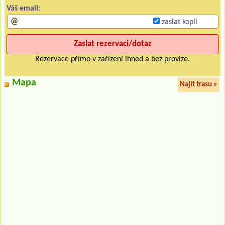
Váš email:
zaslat kopii
Rezervace přímo v zařízení ihned a bez provize.
Mapa
Najít trasu »