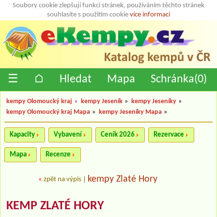
Soubory cookie zlepšují funkci stránek, používáním těchto stránek
souhlasíte s použitím cookie
více informací
☰
⌂
Hledat
Mapa
Schránka(
0
)
kempy Olomoucký kraj
»
kempy Jeseník
»
kempy Jeseníky
»
kempy Olomoucký kraj Mapa
»
kempy Jeseníky Mapa
»
Kapacity
Vybavení
Ceník 2026
Rezervace
Mapa
Recenze
kempy Zlaté Hory
«
zpět na výpis
|
KEMP ZLATÉ HORY