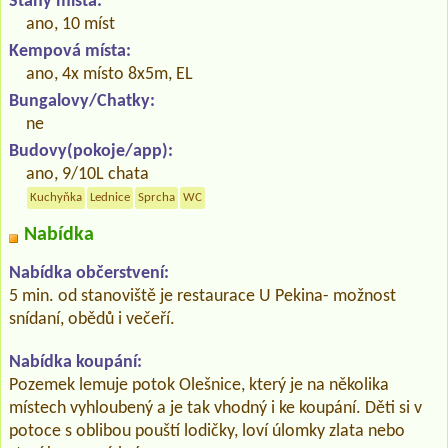
Stany místa:
ano, 10 míst
Kempová místa:
ano, 4x místo 8x5m, EL
Bungalovy/Chatky:
ne
Budovy(pokoje/app):
ano, 9/10L chata
Kuchyňka
Lednice
Sprcha
WC
Nabídka
Nabídka občerstvení:
5 min. od stanoviště je restaurace U Pekina- možnost
snídaní, obědů i večeří.
Nabídka koupání:
Pozemek lemuje potok Olešnice, který je na několika
místech vyhloubený a je tak vhodný i ke koupání. Děti si v
potoce s oblibou pouští lodičky, loví úlomky zlata nebo