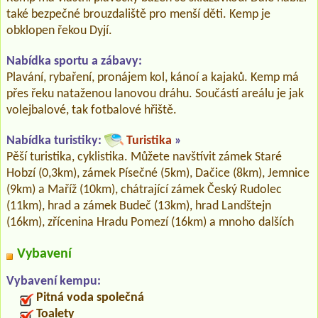
také bezpečné brouzdaliště pro menší děti. Kemp je
obklopen řekou Dyjí.
Nabídka sportu a zábavy:
Plavání, rybaření, pronájem kol, kánoí a kajaků. Kemp má
přes řeku nataženou lanovou dráhu. Součástí areálu je jak
volejbalové, tak fotbalové hřiště.
Nabídka turistiky:
Turistika
»
Pěší turistika, cyklistika. Můžete navštívit zámek Staré
Hobzí (0,3km), zámek Písečné (5km), Dačice (8km), Jemnice
(9km) a Maříž (10km), chátrající zámek Český Rudolec
(11km), hrad a zámek Budeč (13km), hrad Landštejn
(16km), zřícenina Hradu Pomezí (16km) a mnoho dalších
Vybavení
Vybavení kempu:
Pitná voda společná
Toalety