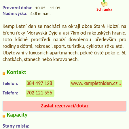
Provozní doba:
10.05. - 12.09.
Schránka
Nadm.výška:
448 m.n.m.
Kemp Letní den se nachází na okraji obce Staré Hobzí, na
břehu řeky Moravská Dyje a asi 7km od rakouských hranic.
Toto klidné prostředí nabízí dovolenou především pro
rodiny s dětmi, rekreaci, sport, turistiku, cykloturistiku atd.
Ubytování v luxusních apartmánech, pěkné čisté pokoje, 6L
chatkách, stanech nebo karavanech.
Kontakt
384 497 128
www.kempletniden.cz
»
Telefon:
702 121 556
Telefon:
Zaslat rezervaci/dotaz
Kapacity
Stany místa: