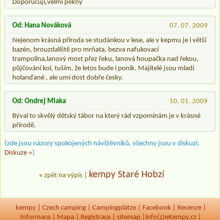
Doporučuji,velmi pěkný
Od: Hana Nováková
07. 07. 2009
Nejenom krásná příroda se studánkou v lese, ale v kepmu je i větší
bazén, brouzdaliště pro mrňata, bezva nafukovací
trampolína,lanový most přez řeku, lanová houpačka nad řekou,
půjčování kol, tuším, že letos bude i poník. Majitelé jsou mladí
holanďané , ale umí dost dobře česky.
Od: Ondrej Mlaka
10. 01. 2009
Býval to skvělý dětský tábor na který rád vzpomínám je v krásné
přírodě.
(zde jsou názory spokojených návštěvníků, všechny jsou v diskuzi,
Diskuze »
)
kempy Staré Hobzí
«
zpět na výpis
|
kempy
|
Czech camping
|
Campingplätze
|
Facebook
|
Recenze
|
Informace
|
Mapa
|
Registrace
|
sitemap
|
info(z)eKempy.cz |