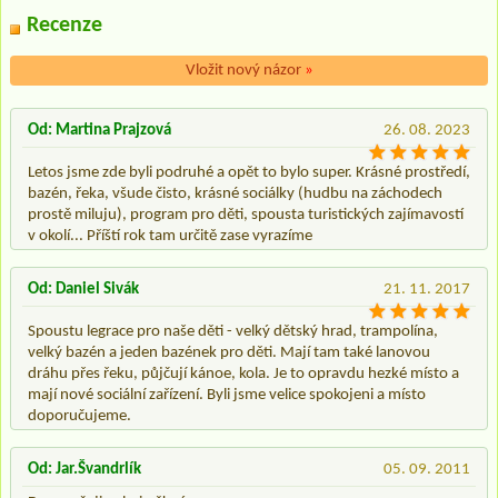
Recenze
Vložit nový názor
»
Od: Martina Prajzová
26. 08. 2023
Letos jsme zde byli podruhé a opět to bylo super. Krásné prostředí,
bazén, řeka, všude čisto, krásné sociálky (hudbu na záchodech
prostě miluju), program pro děti, spousta turistických zajímavostí
v okolí... Příští rok tam určitě zase vyrazíme
Od: Daniel Sivák
21. 11. 2017
Spoustu legrace pro naše děti - velký dětský hrad, trampolína,
velký bazén a jeden bazének pro děti. Mají tam také lanovou
dráhu přes řeku, půjčují kánoe, kola. Je to opravdu hezké místo a
mají nové sociální zařízení. Byli jsme velice spokojeni a místo
doporučujeme.
Od: Jar.Švandrlík
05. 09. 2011