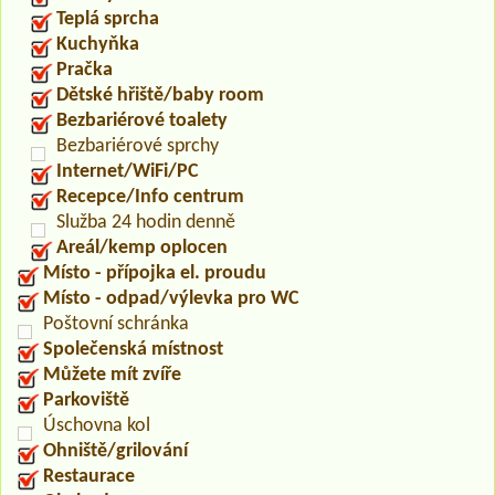
Teplá sprcha
Kuchyňka
Pračka
Dětské hřiště/baby room
Bezbariérové toalety
Bezbariérové sprchy
Internet/WiFi/PC
Recepce/Info centrum
Služba 24 hodin denně
Areál/kemp oplocen
Místo - přípojka el. proudu
Místo - odpad/výlevka pro WC
Poštovní schránka
Společenská místnost
Můžete mít zvíře
Parkoviště
Úschovna kol
Ohniště/grilování
Restaurace