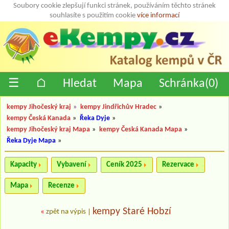
Soubory cookie zlepšují funkci stránek, používáním těchto stránek
souhlasíte s použitím cookie
více informací
☰
⌂
Hledat
Mapa
Schránka(
0
)
kempy Jihočeský kraj
»
kempy Jindřichův Hradec
»
kempy Česká Kanada
»
Řeka Dyje
»
kempy Jihočeský kraj Mapa
»
kempy Česká Kanada Mapa
»
Řeka Dyje Mapa
»
Kapacity
Vybavení
Ceník 2025
Rezervace
Mapa
Recenze
kempy Staré Hobzí
«
zpět na výpis
|