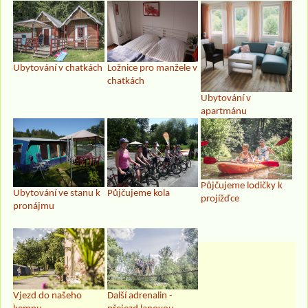
Ubytování v chatkách
Ložnice pro manžele v
chatkách
Ubytování v
apartmánu
Půjčujeme lodičky k
Ubytování ve stanu k
Půjčujeme kola
projížďce
pronájmu
Vjezd do našeho
Další adrenalin -