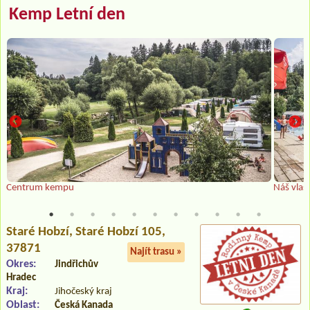
Kemp Letní den
Centrum kempu
Náš vlas
Staré Hobzí
, Staré Hobzí 105,
37871
Najít trasu »
Okres:
Jindřichův
Hradec
Kraj:
Jihočeský kraj
Oblast:
Česká Kanada