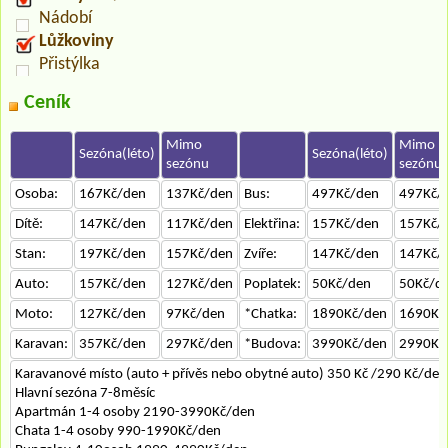
Nádobí
Lůžkoviny
Přistýlka
Ceník
Mimo
Mimo
Sezóna(léto)
Sezóna(léto)
sezónu
sezónu
Osoba:
167Kč/den
137Kč/den
Bus:
497Kč/den
497Kč/
Dítě:
147Kč/den
117Kč/den
Elektřina:
157Kč/den
157Kč/
Stan:
197Kč/den
157Kč/den
Zvíře:
147Kč/den
147Kč/
Auto:
157Kč/den
127Kč/den
Poplatek:
50Kč/den
50Kč/d
Moto:
127Kč/den
97Kč/den
*Chatka:
1890Kč/den
1690Kč
Karavan:
357Kč/den
297Kč/den
*Budova:
3990Kč/den
2990Kč
Karavanové místo (auto + přívěs nebo obytné auto) 350 Kč /290 Kč/den
Hlavní sezóna 7-8měsíc
Apartmán 1-4 osoby 2190-3990Kč/den
Chata 1-4 osoby 990-1990Kč/den