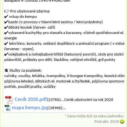
Bungalov 4-10osob 1990-4990Kč/den
👉 Pro ubytované zdarma:
✔️ vstup do kempu
✔️bazén (v provozu v hlavní letní sezónu / letní prázdniny)
✔️dětský koutek (červen -září)
✔️vybavené kuchyňky pro stanaře a karavany, včetně spotřebované el.
energie
✔️ letní kino, koncerty, veškerý doplňkový a animační program ( v měsící
červenec - srpen).
✔️volejbalové a nohejbalové hřiště (betonový povrch), stoly pro stolní te
pískoviště, průlezky pro děti, Slackline, veřejné ohniště, gril pointy
💲 Služby za poplatek:
ručníky, osušky, lehátka, trampolíny, X-bungee trampolíny, lezecká stěna
půjčovna lehokol, dětských el. motorek a čtyřkolek, půjčovna sportovní
potřeb, použití pračky, sušičky
Ceník 2026.pdf
(237Kb)...Ceník ubytování na rok 2026
mapa kempu.jpg
(369Kb)...
* Cena může být za celou jednotku.
Posl.akt. 2026