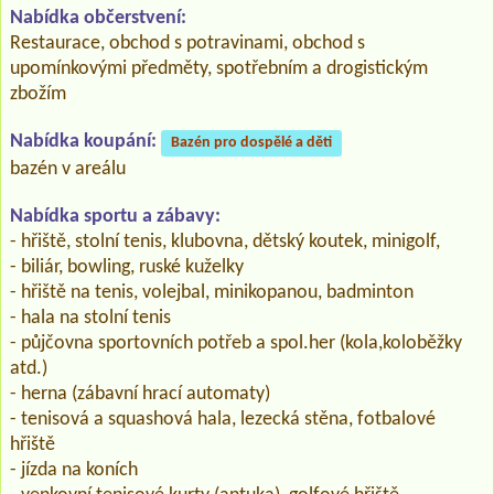
Nabídka občerstvení:
Restaurace, obchod s potravinami, obchod s
upomínkovými předměty, spotřebním a drogistickým
zbožím
Nabídka koupání:
Bazén pro dospělé a děti
bazén v areálu
Nabídka sportu a zábavy:
- hřiště, stolní tenis, klubovna, dětský koutek, minigolf,
- biliár, bowling, ruské kuželky
- hřiště na tenis, volejbal, minikopanou, badminton
- hala na stolní tenis
- půjčovna sportovních potřeb a spol.her (kola,koloběžky
atd.)
- herna (zábavní hrací automaty)
- tenisová a squashová hala, lezecká stěna, fotbalové
hřiště
- jízda na koních