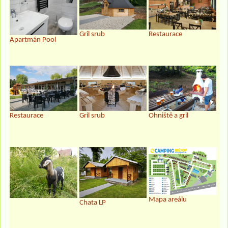
Gril srub
Restaurace
Apartmán Pool
Restaurace
Gril srub
Ohniště a gril
Mapa areálu
Chata LP