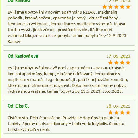
Od: kaniova
12. 09. 2023
Byli jsme ubytováni v novém apartmánu RELAX , maximální
pohodlí , krásné počasí , apartmán je nový , vkusně zařízený.
Nemáme co vytknout , komunikace s majitelem výborná, terasa
trochu vyšší , jinak vče ok , prostředí skvělé , Rádi se opět
vrátíme.Děkujeme za relax pobyt. Termín pobytu 10,-12.9.2023
Kaniovi
Od: kaniová eva
17. 06. 2023
Byli jsme ubytováni na dvě noci v apartmánu COMFORT,krásné ,
luxusní apartmány, kemp je krásně udržovaný ,komunikace s
majitelem výborná , ke,p doporučuji , patří k nejhezčím kempům,
které jsme měli možnost navštívit. Děkujeme za příjemný pobyt,
rádi se znou vrátíme. termín pobytu od 13.6.2023-15.6.2023.
Od: Eliss G.
28. 09. 2021
Čisté místo. Pěkně posečeno. Pravidelně doplňován papír na
toalety. Sprchy na dvacetikoruny = teplá voda kdykoliv. Spousta
turistických cílů v okolí.