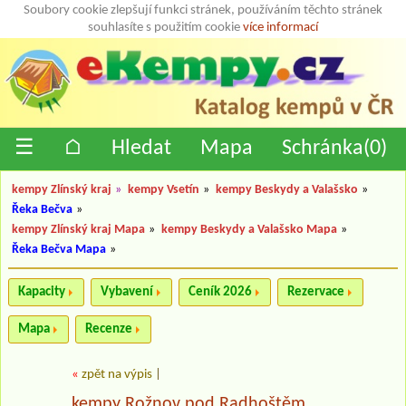
Soubory cookie zlepšují funkci stránek, používáním těchto stránek
souhlasíte s použitím cookie
více informací
☰
⌂
Hledat
Mapa
Schránka(
0
)
kempy Zlínský kraj
»
kempy Vsetín
»
kempy Beskydy a Valašsko
»
Řeka Bečva
»
kempy Zlínský kraj Mapa
»
kempy Beskydy a Valašsko Mapa
»
Řeka Bečva Mapa
»
Kapacity
Vybavení
Ceník 2026
Rezervace
Mapa
Recenze
«
zpět na výpis
|
kempy Rožnov pod Radhoštěm