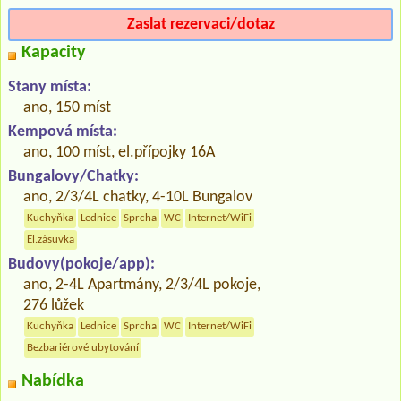
Zaslat rezervaci/dotaz
Kapacity
Stany místa:
ano, 150 míst
Kempová místa:
ano, 100 míst, el.přípojky 16A
Bungalovy/Chatky:
ano, 2/3/4L chatky, 4-10L Bungalov
Kuchyňka
Lednice
Sprcha
WC
Internet/WiFi
El.zásuvka
Budovy(pokoje/app):
ano, 2-4L Apartmány, 2/3/4L pokoje,
276 lůžek
Kuchyňka
Lednice
Sprcha
WC
Internet/WiFi
Bezbariérové ubytování
Nabídka