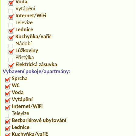
Voda
Vytápění
Internet/WiFi
Televize
Lednice
Kuchyňka/vařič
Nádobí
Lůžkoviny
Přistýlka
Elektrická zásuvka
Vybavení pokoje/apartmány:
Sprcha
WC
Voda
Vytápění
Internet/WiFi
Televize
Bezbariérové ubytování
Lednice
Kuchyňka/vařič