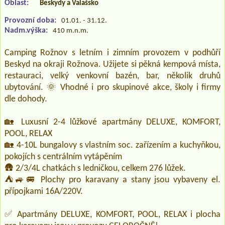
Oblast:
Beskydy a Valašsko
Provozní doba:
01.01. - 31.12.
Nadm.výška:
410 m.n.m.
Camping Rožnov s letním i zimním provozem v podhůří
Beskyd na okraji Rožnova. Užijete si pěkná kempová místa,
restauraci, velký venkovní bazén, bar, několik druhů
ubytování. 🌞 Vhodné i pro skupinové akce, školy i firmy
dle dohody.
🏡 Luxusní 2-4 lůžkové apartmány DELUXE, KOMFORT,
POOL, RELAX
🏡 4-10L bungalovy s vlastním soc. zařízením a kuchyňkou,
pokojích s centrálním vytápěním
🛖 2/3/4L chatkách s ledničkou, celkem 276 lůžek.
⛺🚙🚐 Plochy pro karavany a stany jsou vybaveny el.
přípojkami 16A/220V.
✅ Apartmány DELUXE, KOMFORT, POOL, RELAX i plocha