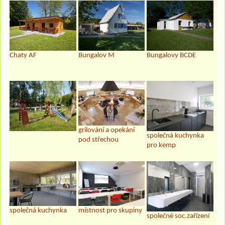
Chaty AF
Bungalov M
Bungalovy BCDE
grilování a opekání
společná kuchynka
pod střechou
pro kemp
společná kuchynka
místnost pro skupiny
společné soc.zařízení