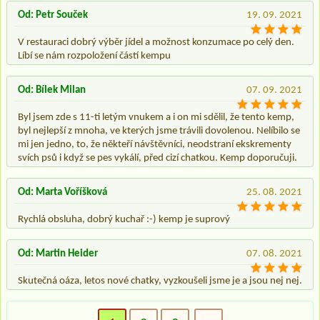
Od: Petr Souček
19. 09. 2021
V restauraci dobrý výběr jídel a možnost konzumace po celý den.
Líbí se nám rozpoložení částí kempu
Od: Bílek Milan
07. 09. 2021
Byl jsem zde s 11-ti letým vnukem a i on mi sdělil, že tento kemp,
byl nejlepší z mnoha, ve kterých jsme trávili dovolenou. Nelíbilo se
mi jen jedno, to, že někteří návštěvníci, neodstraní ekskrementy
svích psů i když se pes vykálí, před cizí chatkou. Kemp doporučuji.
Od: Marta Voříšková
25. 08. 2021
Rychlá obsluha, dobrý kuchař :-) kemp je suprový
Od: Martin Heider
07. 08. 2021
Skutečná oáza, letos nové chatky, vyzkoušeli jsme je a jsou nej nej.