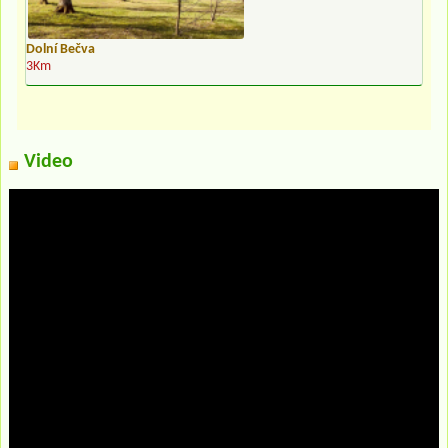
Dolní Bečva
3Km
Video