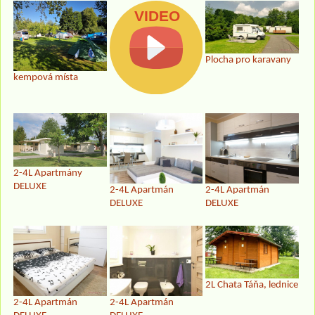
Plocha pro karavany
kempová místa
2-4L Apartmány
DELUXE
2-4L Apartmán
2-4L Apartmán
DELUXE
DELUXE
2L Chata Táňa, lednice
2-4L Apartmán
2-4L Apartmán