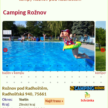
Camping Rožnov
bazén v kempu
kempová
Rožnov pod Radhoštěm
,
Radhošťská 940, 75661
Okres:
Vsetín
Schránka
Najít trasu »
Kraj:
Zlínský kraj