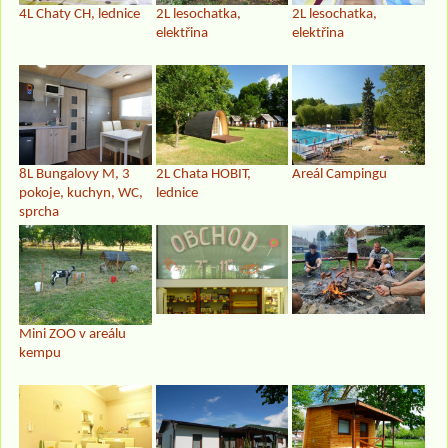
4L Chaty CH, lednice
2L lesochatka,
2L lesochatka,
elektřina
elektřina
8L Bungalovy M, 3
2L Chata HOBIT,
Areál Campingu
pokoje, kuchyn, WC,
lednice
sprcha
Mini ZOO v areálu
kempu