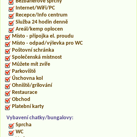
Bezbariérové sprchy
Internet/WiFi/PC
Recepce/Info centrum
Služba 24 hodin denně
Areál/kemp oplocen
Místo - přípojka el. proudu
Místo - odpad/výlevka pro WC
Poštovní schránka
Společenská místnost
Můžete mít zvíře
Parkoviště
Úschovna kol
Ohniště/grilování
Restaurace
Obchod
Platební karty
Vybavení chatky/bungalovy:
Sprcha
WC