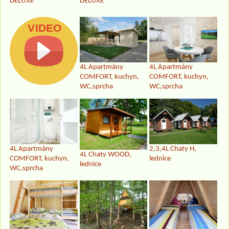
DELUXE
DELUXE
4L Apartmány
4L Apartmány
COMFORT, kuchyn,
COMFORT, kuchyn,
WC,sprcha
WC,sprcha
4L Apartmány
2,3,4L Chaty H,
4L Chaty WOOD,
COMFORT, kuchyn,
lednice
lednice
WC,sprcha