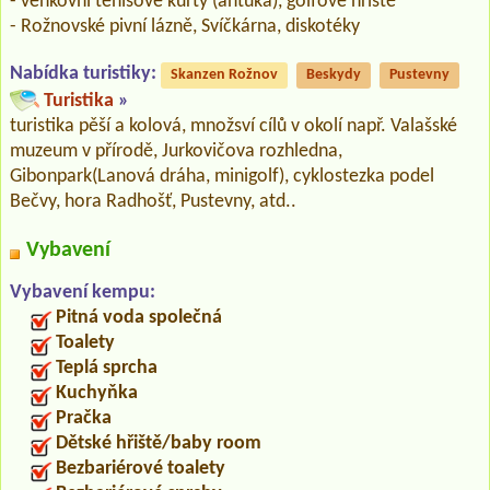
- venkovní tenisové kurty (antuka), golfové hřiště
- Rožnovské pivní lázně, Svíčkárna, diskotéky
Nabídka turistiky:
Skanzen Rožnov
Beskydy
Pustevny
Turistika
»
turistika pěší a kolová, množsví cílů v okolí např. Valašské
muzeum v přírodě, Jurkovičova rozhledna,
Gibonpark(Lanová dráha, minigolf), cyklostezka podel
Bečvy, hora Radhošť, Pustevny, atd..
Vybavení
Vybavení kempu:
Pitná voda společná
Toalety
Teplá sprcha
Kuchyňka
Pračka
Dětské hřiště/baby room
Bezbariérové toalety