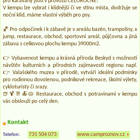
pro karavany jsou v provozu CELOROČNĚ!
V kempu lze vybrat i klidnější či ve stínu místa, dodržuje se
noční klid, máme vlastní výběh pro psy.
🏀 Pro odpočinek i k zábavě je v areálu bazén, trampolíny, x
jump, restaurace, obchod, sportovní areál, půjčovna a jiná
zábava s celkovou plochu kempu 39000m2.
👉 Vybavenost kempu a krásná příroda Beskyd s možností
návštěv kulturních a přírodních zajímavostí regionu např.
👉 Valašského muzea v přírodě, vytváří ideální podmínky
pro rodinnou dovolenou, podnikové rekreace, školní výlety,
cykloturisty či srazy.
🍺🍹🥂🍝🥧 Restaurace, obchod s potravinami v kempu
vás obslouží po celý den.
Kontakt
731 504 073
www.camproznov.cz
»
Telefon: