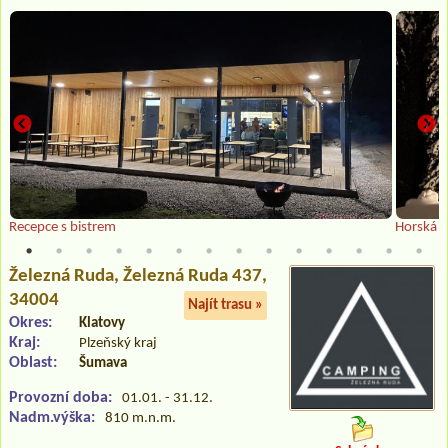
Recepce s bistrem
Horská c
Železná Ruda
, Železná Ruda 437,
34004
Najít trasu »
Okres:
Klatovy
Kraj:
Plzeňský kraj
Oblast:
Šumava
Provozní doba:
01.01. - 31.12.
Nadm.výška:
810 m.n.m.