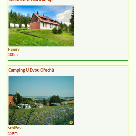
Chata Světluška a kemp
Hamry
10Km
Camping U Dvou Ořechů
Strážov
15Km