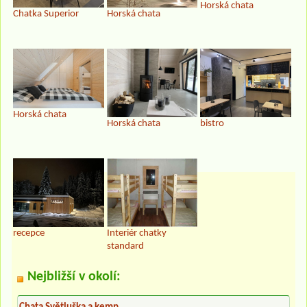
Horská chata
Chatka Superior
Horská chata
Horská chata
Horská chata
bistro
recepce
Interiér chatky
standard
Nejbližší v okolí: