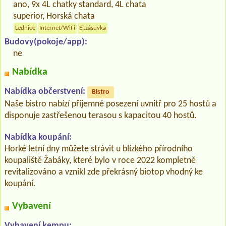
ano, 9x 4L chatky standard, 4L chata
superior, Horská chata
Lednice
Internet/WiFi
El.zásuvka
Budovy(pokoje/app):
ne
Nabídka
Nabídka občerstvení:
Bistro
Naše bistro nabízí příjemné posezení uvnitř pro 25 hostů a
disponuje zastřešenou terasou s kapacitou 40 hostů.
Nabídka koupání:
Horké letní dny můžete strávit u blízkého přírodního
koupaliště Žabáky, které bylo v roce 2022 kompletně
revitalizováno a vznikl zde překrásný biotop vhodný ke
koupání.
Vybavení
Vybavení kempu: