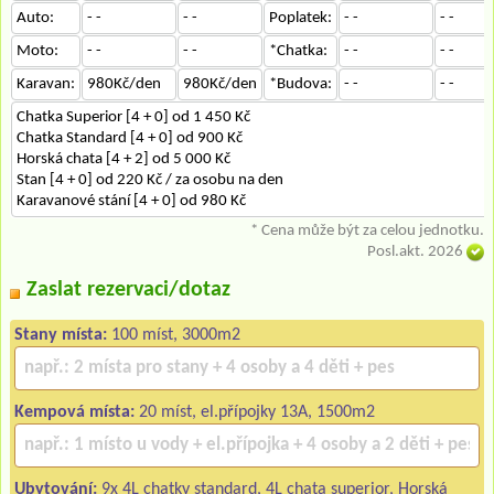
Auto:
- -
- -
Poplatek:
- -
- -
Moto:
- -
- -
*Chatka:
- -
- -
Karavan:
980Kč/den
980Kč/den
*Budova:
- -
- -
Chatka Superior [4 + 0] od 1 450 Kč
Chatka Standard [4 + 0] od 900 Kč
Horská chata [4 + 2] od 5 000 Kč
Stan [4 + 0] od 220 Kč / za osobu na den
Karavanové stání [4 + 0] od 980 Kč
* Cena může být za celou jednotku.
Posl.akt. 2026
Zaslat rezervaci/dotaz
Stany místa:
100 míst, 3000m2
Kempová místa:
20 míst, el.přípojky 13A, 1500m2
Ubytování:
9x 4L chatky standard, 4L chata superior, Horská