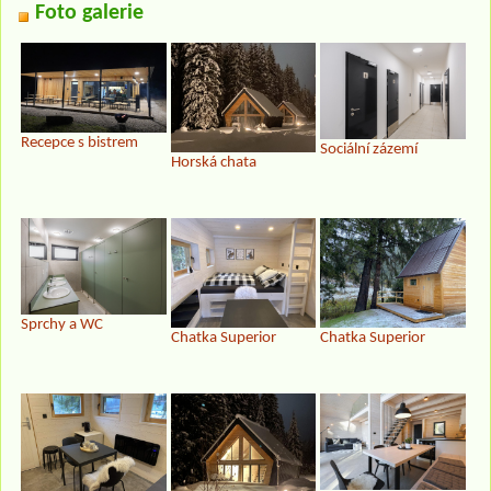
Foto galerie
Recepce s bistrem
Sociální zázemí
Horská chata
Sprchy a WC
Chatka Superior
Chatka Superior