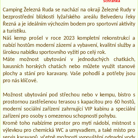
Schránka
Camping Železná Ruda se nachází na okraji Železné Rudy v
bezprostřední blízkosti lyžařského areálu Belvederu řeky
Řezná a je ideálním výchozím bodem pro sportovní aktivity
a turistiku.
Náš kemp prošel v roce 2023 kompletní rekonstrukcí a
nabízí hostům moderní zázemí a vybavení, kvalitní služby a
širokou nabídku sportovního vyžití po celý rok.
Máte možnost ubytování v jednoduchých chatkách,
luxusních horských chatách nebo můžete využít stanové
plochy a stání pro karavany. Vaše pohodlí a potřeby jsou
pro nás klíčové.
Možnost ubytování pod střechou nebo v kempu, bistro s
prostornou zastřešenou terasou s kapacitou pro 60 hostů,
moderní sociální zařízení zahrnující VIP kabinu a speciální
zařízení pro osoby s omezenou schopností pohybu.
Kromě toho nabízíme prostor pro mytí nádobí, místnost s
výlevkou pro chemická WC a umyvadlem, a také místo pro
servis karavanů, včetně možnosti vypouštění odpadní vody