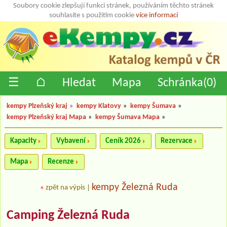
Soubory cookie zlepšují funkci stránek, používáním těchto stránek
souhlasíte s použitím cookie
více informací
☰
⌂
Hledat
Mapa
Schránka(
0
)
kempy Plzeňský kraj
»
kempy Klatovy
»
kempy Šumava
»
kempy Plzeňský kraj Mapa
»
kempy Šumava Mapa
»
Kapacity
Vybavení
Ceník 2026
Rezervace
Mapa
Recenze
kempy Železná Ruda
«
zpět na výpis
|
Camping Železná Ruda