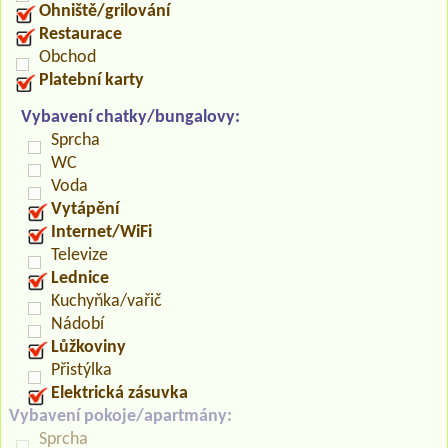
Ohniště/grilování
Restaurace
Obchod
Platební karty
Vybavení chatky/bungalovy:
Sprcha
WC
Voda
Vytápění
Internet/WiFi
Televize
Lednice
Kuchyňka/vařič
Nádobí
Lůžkoviny
Přistýlka
Elektrická zásuvka
Vybavení pokoje/apartmány:
Sprcha