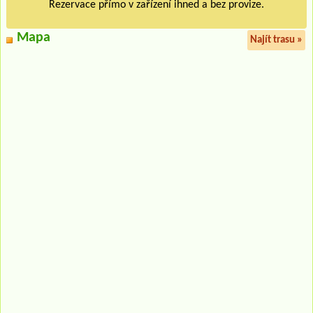
Rezervace přímo v zařízení ihned a bez provize.
Mapa
Najít trasu »