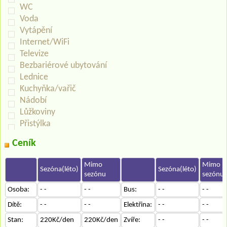
WC
Voda
Vytápění
Internet/WiFi
Televize
Bezbariérové ubytování
Lednice
Kuchyňka/vařič
Nádobí
Lůžkoviny
Přistýlka
Ceník
Mimo
Mimo
Sezóna(léto)
Sezóna(léto)
sezónu
sezónu
Osoba:
- -
- -
Bus:
- -
- -
Dítě:
- -
- -
Elektřina:
- -
- -
Stan:
220Kč/den
220Kč/den
Zvíře:
- -
- -