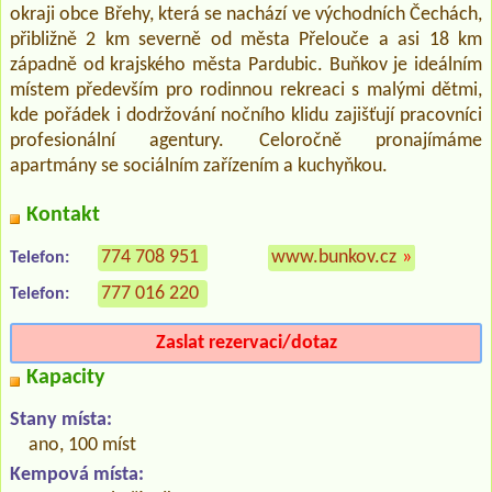
okraji obce Břehy, která se nachází ve východních Čechách,
přibližně 2 km severně od města Přelouče a asi 18 km
západně od krajského města Pardubic. Buňkov je ideálním
místem především pro rodinnou rekreaci s malými dětmi,
kde pořádek i dodržování nočního klidu zajišťují pracovníci
profesionální agentury. Celoročně pronajímáme
apartmány se sociálním zařízením a kuchyňkou.
Kontakt
774 708 951
www.bunkov.cz
»
Telefon:
777 016 220
Telefon:
Zaslat rezervaci/dotaz
Kapacity
Stany místa:
ano, 100 míst
Kempová místa: