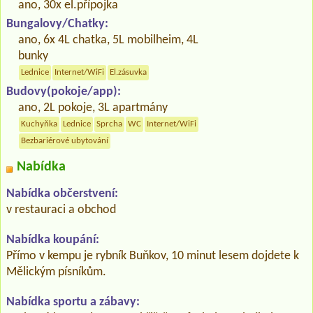
ano, 30x el.přípojka
Bungalovy/Chatky:
ano, 6x 4L chatka, 5L mobilheim, 4L
bunky
Lednice
Internet/WiFi
El.zásuvka
Budovy(pokoje/app):
ano, 2L pokoje, 3L apartmány
Kuchyňka
Lednice
Sprcha
WC
Internet/WiFi
Bezbariérové ubytování
Nabídka
Nabídka občerstvení:
v restauraci a obchod
Nabídka koupání:
Přímo v kempu je rybník Buňkov, 10 minut lesem dojdete k
Mělickým písníkům.
Nabídka sportu a zábavy: