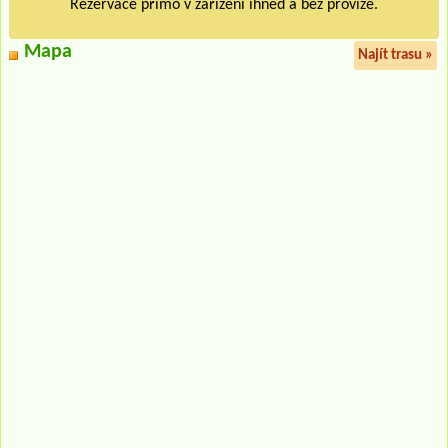
Rezervace přímo v zařízení ihned a bez provize.
Mapa
Najít trasu »