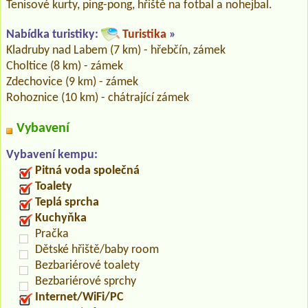
Tenisové kurty, ping-pong, hřiště na fotbal a nohejbal.
Nabídka turistiky:
Turistika
»
Kladruby nad Labem (7 km) - hřebčín, zámek
Choltice (8 km) - zámek
Zdechovice (9 km) - zámek
Rohoznice (10 km) - chátrající zámek
Vybavení
Vybavení kempu:
Pitná voda společná
Toalety
Teplá sprcha
Kuchyňka
Pračka
Dětské hřiště/baby room
Bezbariérové toalety
Bezbariérové sprchy
Internet/WiFi/PC