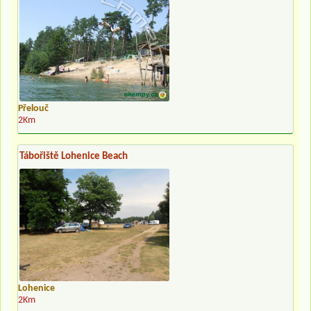
Přelouč
2Km
Tábořiště Lohenice Beach
Lohenice
2Km