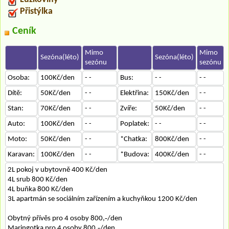
Přistýlka
Ceník
Mimo
Mimo
Sezóna(léto)
Sezóna(léto)
sezónu
sezónu
Osoba:
100Kč/den
- -
Bus:
- -
- -
Dítě:
50Kč/den
- -
Elektřina:
150Kč/den
- -
Stan:
70Kč/den
- -
Zvíře:
50Kč/den
- -
Auto:
100Kč/den
- -
Poplatek:
- -
- -
Moto:
50Kč/den
- -
*Chatka:
800Kč/den
- -
Karavan:
100Kč/den
- -
*Budova:
400Kč/den
- -
2L pokoj v ubytovně 400 Kč/den
4L srub 800 Kč/den
4L buňka 800 Kč/den
3L apartmán se sociálním zařízením a kuchyňkou 1200 Kč/den
Obytný přívěs pro 4 osoby 800,‐/den
Maringotka pro 4 osoby 800,‐/den