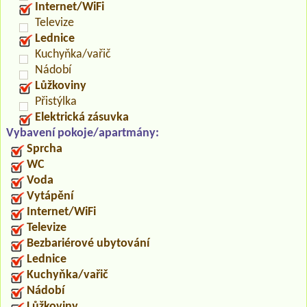
Internet/WiFi
Televize
Lednice
Kuchyňka/vařič
Nádobí
Lůžkoviny
Přistýlka
Elektrická zásuvka
Vybavení pokoje/apartmány:
Sprcha
WC
Voda
Vytápění
Internet/WiFi
Televize
Bezbariérové ubytování
Lednice
Kuchyňka/vařič
Nádobí
Lůžkoviny