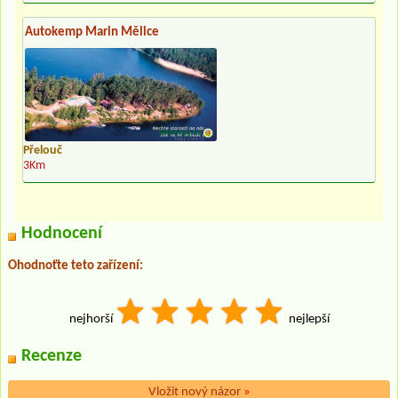
Autokemp Marin Mělice
Přelouč
3Km
Hodnocení
Ohodnoťte teto zařízení:
nejhorší
nejlepší
Recenze
Vložit nový názor
»