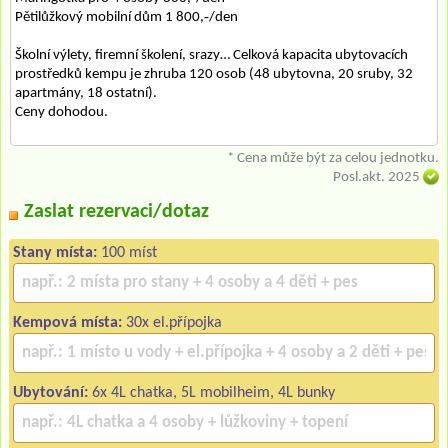
Pětilůžkový mobilní dům 1 800,‐/den
Školní výlety, firemní školení, srazy… Celková kapacita ubytovacích
prostředků kempu je zhruba 120 osob (48 ubytovna, 20 sruby, 32
apartmány, 18 ostatní).
Ceny dohodou.
* Cena může být za celou jednotku.
Posl.akt. 2025
Zaslat rezervaci/dotaz
Stany místa:
100 míst
Kempová místa:
30x el.přípojka
Ubytování:
6x 4L chatka, 5L mobilheim, 4L bunky