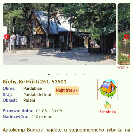
rybník
Břehy
, Ke Hřišti 251, 53501
Okres:
Pardubice
Najít trasu »
Kraj:
Pardubický kraj
Oblast:
Polabí
Provozní doba:
01.05. - 30.09.
Schránka
Nadm.výška:
210 m.n.m.
Autokemp Buňkov najdete u stejnojmenného rybníka na