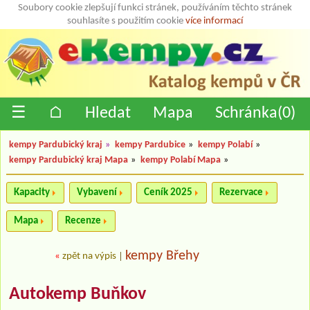
Soubory cookie zlepšují funkci stránek, používáním těchto stránek
souhlasíte s použitím cookie
více informací
☰
⌂
Hledat
Mapa
Schránka(
0
)
kempy Pardubický kraj
»
kempy Pardubice
»
kempy Polabí
»
kempy Pardubický kraj Mapa
»
kempy Polabí Mapa
»
Kapacity
Vybavení
Ceník 2025
Rezervace
Mapa
Recenze
kempy Břehy
«
zpět na výpis
|
Autokemp Buňkov