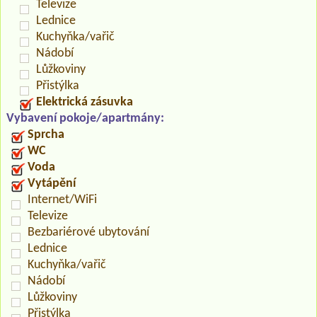
Televize
Lednice
Kuchyňka/vařič
Nádobí
Lůžkoviny
Přistýlka
Elektrická zásuvka
Vybavení pokoje/apartmány:
Sprcha
WC
Voda
Vytápění
Internet/WiFi
Televize
Bezbariérové ubytování
Lednice
Kuchyňka/vařič
Nádobí
Lůžkoviny
Přistýlka