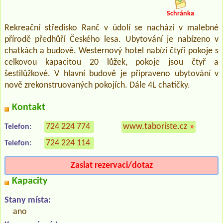
Schránka
Rekreační středisko Ranč v údolí se nachází v malebné
přírodě předhůří Českého lesa. Ubytování je nabízeno v
chatkách a budově. Westernový hotel nabízí čtyři pokoje s
celkovou kapacitou 20 lůžek, pokoje jsou čtyř a
šestilůžkové. V hlavní budově je připraveno ubytování v
nově zrekonstruovaných pokojích. Dále 4L chatičky.
Kontakt
724 224 774
www.taboriste.cz
»
Telefon:
724 224 114
Telefon:
Zaslat rezervaci/dotaz
Kapacity
Stany místa:
ano