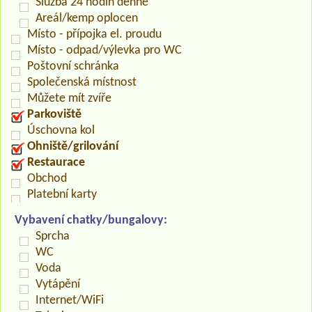
Služba 24 hodin denně
Areál/kemp oplocen
Místo - přípojka el. proudu
Místo - odpad/výlevka pro WC
Poštovní schránka
Společenská místnost
Můžete mít zvíře
Parkoviště
Úschovna kol
Ohniště/grilování
Restaurace
Obchod
Platební karty
Vybavení chatky/bungalovy:
Sprcha
WC
Voda
Vytápění
Internet/WiFi