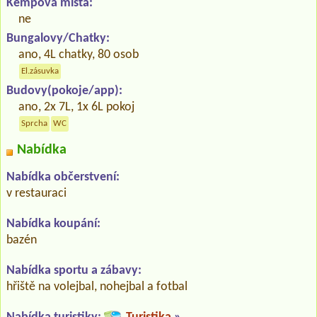
Kempová místa:
ne
Bungalovy/Chatky:
ano, 4L chatky, 80 osob
El.zásuvka
Budovy(pokoje/app):
ano, 2x 7L, 1x 6L pokoj
Sprcha
WC
Nabídka
Nabídka občerstvení:
v restauraci
Nabídka koupání:
bazén
Nabídka sportu a zábavy:
hřiště na volejbal, nohejbal a fotbal