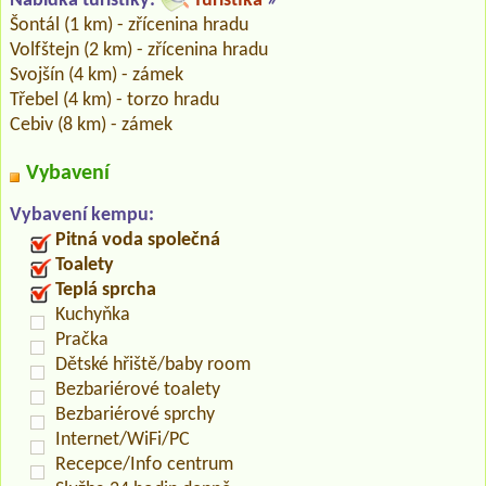
Nabídka turistiky:
Turistika
»
Šontál (1 km) - zřícenina hradu
Volfštejn (2 km) - zřícenina hradu
Svojšín (4 km) - zámek
Třebel (4 km) - torzo hradu
Cebiv (8 km) - zámek
Vybavení
Vybavení kempu:
Pitná voda společná
Toalety
Teplá sprcha
Kuchyňka
Pračka
Dětské hřiště/baby room
Bezbariérové toalety
Bezbariérové sprchy
Internet/WiFi/PC
Recepce/Info centrum