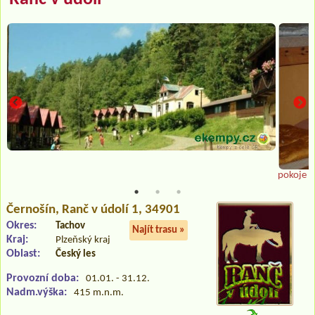
pokoje 
Černošín
, Ranč v údolí 1, 34901
Okres:
Tachov
Najít trasu »
Kraj:
Plzeňský kraj
Oblast:
Český les
Provozní doba:
01.01. - 31.12.
Nadm.výška:
415 m.n.m.