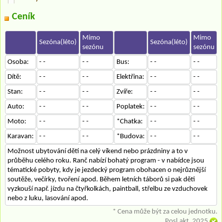
Ceník
Mimo
Mimo
Sezóna(léto)
Sezóna(léto)
sezónu
sezónu
Osoba:
- -
- -
Bus:
- -
- -
Dítě:
- -
- -
Elektřina:
- -
- -
Stan:
- -
- -
Zvíře:
- -
- -
Auto:
- -
- -
Poplatek:
- -
- -
Moto:
- -
- -
*Chatka:
- -
- -
Karavan:
- -
- -
*Budova:
- -
- -
Možnost ubytování dětí na celý víkend nebo prázdniny a to v
průběhu celého roku. Ranč nabízí bohatý program - v nabídce jsou
tématické pobyty, kdy je jezdecký program obohacen o nejrůznější
soutěže, večírky, tvoření apod. Během letních táborů si pak děti
vyzkouší např. jízdu na čtyřkolkách, paintball, střelbu ze vzduchovek
nebo z luku, lasování apod.
* Cena může být za celou jednotku.
Posl.akt. 2025