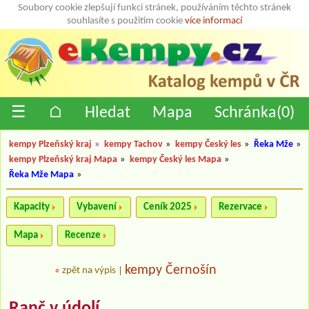
Soubory cookie zlepšují funkci stránek, používáním těchto stránek
souhlasíte s použitím cookie
více informací
☰
⌂
Hledat
Mapa
Schránka(
0
)
kempy Plzeňský kraj
»
kempy Tachov
»
kempy Český les
»
Řeka Mže
»
kempy Plzeňský kraj Mapa
»
kempy Český les Mapa
»
Řeka Mže Mapa
»
Kapacity
Vybavení
Ceník 2025
Rezervace
Mapa
Recenze
kempy Černošín
«
zpět na výpis
|
Ranč v údolí