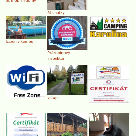
5L mobilní domy
6L chatky
bazén v kempu
Prázdninový
inspektor
vstup