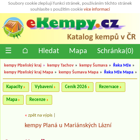
Soubory cookie zlepšují funkci stránek, používáním těchto stránek
souhlasíte s použitím cookie
více informací
☰
⌂
Hledat
Mapa
Schránka(
0
)
kempy Plzeňský kraj
»
kempy Tachov
»
kempy Šumava
»
Řeka Mže
»
kempy Plzeňský kraj Mapa
»
kempy Šumava Mapa
»
Řeka Mže Mapa
»
Kapacity
Vybavení
Ceník 2026
Rezervace
Mapa
Recenze
«
zpět na výpis
|
kempy Planá u Mariánských Lázní