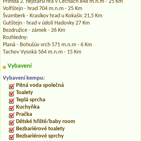
Přimda 2. nejstarší hra v Čechách 848 m.n.m - 25 Km
Volfštejn - hrad 704 m.n.m - 25 Km
Švamberk - Krasíkov hrad u Kokašic 21,5 Km
Gutštejn - hrad v údolí Hadovky 27 Km
Bezdružice - zámek - 26 Km
Rozhledny:
Planá - Bohušúv vrch 571 m.n.m - 6 Km
Tachov Vysoká 564 m.n.m - 15 Km
Vybavení
Vybavení kempu:
Pitná voda společná
Toalety
Teplá sprcha
Kuchyňka
Pračka
Dětské hřiště/baby room
Bezbariérové toalety
Bezbariérové sprchy