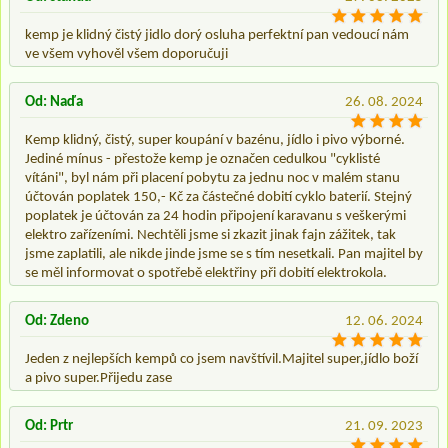
kemp je klidný čistý jidlo dorý osluha perfektní pan vedoucí nám
ve všem vyhověl všem doporučuji
Od: Naďa
26. 08. 2024
Kemp klidný, čistý, super koupání v bazénu, jídlo i pivo výborné.
Jediné mínus - přestože kemp je označen cedulkou "cyklisté
vítáni", byl nám při placení pobytu za jednu noc v malém stanu
účtován poplatek 150,- Kč za částečné dobití cyklo baterií. Stejný
poplatek je účtován za 24 hodin připojení karavanu s veškerými
elektro zařízeními. Nechtěli jsme si zkazit jinak fajn zážitek, tak
jsme zaplatili, ale nikde jinde jsme se s tím nesetkali. Pan majitel by
se měl informovat o spotřebě elektřiny při dobití elektrokola.
Od: Zdeno
12. 06. 2024
Jeden z nejlepších kempů co jsem navštívil.Majitel super,jídlo boží
a pivo super.Přijedu zase
Od: Prtr
21. 09. 2023