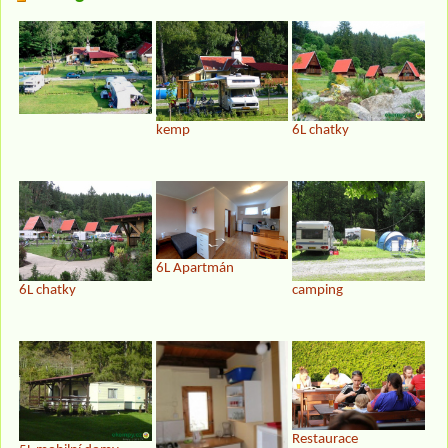
kemp
6L chatky
6L Apartmán
6L chatky
camping
Restaurace