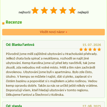
nejhorší
nejlepší
Recenze
Vložit nový názor
»
Od: Blanka Fantová
15. 07. 2026
Původně jsme měli zajištěné ubytování u Hracholuské přehrady.
Jelikož chata byla spínač a neuklizena, rozhodli se najít jiné
ubytování. Kemp Karolína jsme už před lety navštívili, tak jsme
zkusili, zda nebudou mít volné místo. Měli a tím nám zachránili
dovolenou. Ubytováni jsme byli v apartmánu. Bylo zde čisto,
útulno. V kempu se můžete i najíst, dát si pivko, zaplavat si v
čistém bazénu a popovídat si s majitelem a jeho rodinou. Vedou
kemp opravdu dobře. Takže za nás se určitě ještě někdy vrátíme.
Doporučuji všem, kteří hledají ubytování v tomto regionu.
Děkujeme Fantovi a Štechrovi z Kolínska.
Od: standa
27. 08. 2025