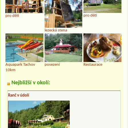
pro děti
pro děti
lezecká stena
Aquapark Tachov
posezení
Restaurace
10km
Nejbližší v okolí:
Ranč v údolí