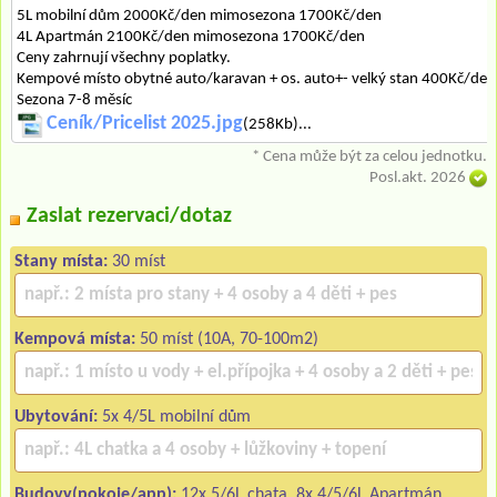
5L mobilní dům 2000Kč/den mimosezona 1700Kč/den
4L Apartmán 2100Kč/den mimosezona 1700Kč/den
Ceny zahrnují všechny poplatky.
Kempové místo obytné auto/karavan + os. auto+- velký stan 400Kč/den
Sezona 7-8 měsíc
Ceník/Pricelist 2025.jpg
(258Kb)...
* Cena může být za celou jednotku.
Posl.akt. 2026
Zaslat rezervaci/dotaz
Stany místa:
30 míst
Kempová místa:
50 míst (10A, 70-100m2)
Ubytování:
5x 4/5L mobilní dům
Budovy(pokoje/app):
12x 5/6L chata, 8x 4/5/6L Apartmán