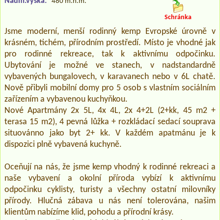
Nadm.výška:
480 m.n.m.
Schránka
Jsme moderní, menší rodinný kemp Evropské úrovně v
krásném, tichém, přírodním prostředí. Místo je vhodné jak
pro rodinné rekreace, tak k aktivnímu odpočinku.
Ubytování je možné ve stanech, v nadstandardně
vybavených bungalovech, v karavanech nebo v 6L chatě.
Nově přibyli mobilní domy pro 5 osob s vlastním sociálním
zařízením a vybavenou kuchyňkou.
Nové Apartmány 2x 5L, 4x 4L, 2x 4+2L (2+kk, 45 m2 +
terasa 15 m2), 4 pevná lůžka + rozkládací sedací souprava
situovánno jako byt 2+ kk. V každém apatmánu je k
dispozici plně vybavená kuchyně.
Oceňují na nás, že jsme kemp vhodný k rodinné rekreaci a
naše vybavení a okolní příroda vybízí k aktivnímu
odpočinku cyklisty, turisty a všechny ostatní milovníky
přírody. Hlučná zábava u nás není tolerována, našim
klientům nabízíme klid, pohodu a přírodní krásy.