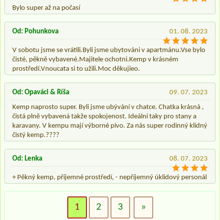
Bylo super až na počasí
Od: Pohunkova
01. 08. 2023
V sobotu jsme se vrátili.Byli jsme ubytováni v apartmánu.Vse bylo
čisté, pěkně vybavené.Majitele ochotni.Kemp v krásném
prostředí.Vnoucata si to užili.Moc děkujieo.
Od: Opaváci & Ríša
09. 07. 2023
Kemp naprosto super. Byli jsme ubývání v chatce. Chatka krásná ,
čistá plně vybavená takže spokojenost. Ideální taky pro stany a
karavany. V kempu mají výborné pivo. Za nás super rodinný klidný
čistý kemp.????
Od: Lenka
08. 07. 2023
+ Pěkný kemp, příjemné prostředí, - nepříjemný úklidový personál
1
2
3
»