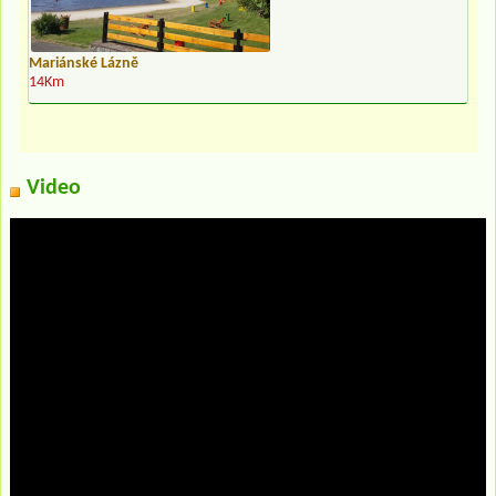
Mariánské Lázně
14Km
Video