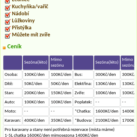
Kuchyňka/vařič
Nádobí
Lůžkoviny
Přistýlka
Můžete mít zvíře
Ceník
Mimo
Mimo
Sezóna(léto)
Sezóna(léto)
sezónu
sezónu
Osoba:
100Kč/den
100Kč/den
Bus:
300Kč/den
300Kč/
Dítě:
50Kč/den
50Kč/den
Elektřina:
130Kč/den
130Kč/
Stan:
200Kč/den
150Kč/den
Zvíře:
100Kč/den
100Kč/
Auto:
100Kč/den
100Kč/den
Poplatek:
- -
- -
Moto:
- -
- -
*Chatka:
1600Kč/den
1400Kč
Karavan:
400Kč/den
350Kč/den
*Budova:
2100Kč/den
1700Kč
Pro karavany a stany není potřebná rezervace (místa máme)
1-5L chatka 1600Kč/den mimosezona 1400Kč/den