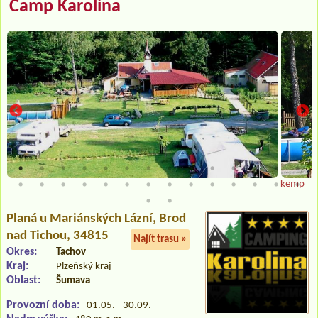
Camp Karolina
kemp
Planá u Mariánských Lázní
, Brod
nad Tichou, 34815
Najít trasu »
Okres:
Tachov
Kraj:
Plzeňský kraj
Oblast:
Šumava
Provozní doba:
01.05. - 30.09.