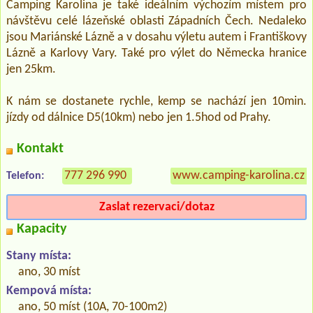
Camping Karolina je také ideálním výchozím místem pro
návštěvu celé lázeňské oblasti Západních Čech. Nedaleko
jsou Mariánské Lázně a v dosahu výletu autem i Františkovy
Lázně a Karlovy Vary. Také pro výlet do Německa hranice
jen 25km.
K nám se dostanete rychle, kemp se nachází jen 10min.
jízdy od dálnice D5(10km) nebo jen 1.5hod od Prahy.
Kontakt
777 296 990
www.camping-karolina.cz
Telefon:
Zaslat rezervaci/dotaz
Kapacity
Stany místa:
ano, 30 míst
Kempová místa:
ano, 50 míst (10A, 70-100m2)