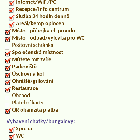
Internet/WiFi/PC
Recepce/Info centrum
Služba 24 hodin denně
Areál/kemp oplocen
Místo - přípojka el. proudu
Místo - odpad/výlevka pro WC
Poštovní schránka
Společenská místnost
Můžete mít zvíře
Parkoviště
Úschovna kol
Ohniště/grilování
Restaurace
Obchod
Platební karty
QR okamžitá platba
Vybavení chatky/bungalovy:
Sprcha
WC