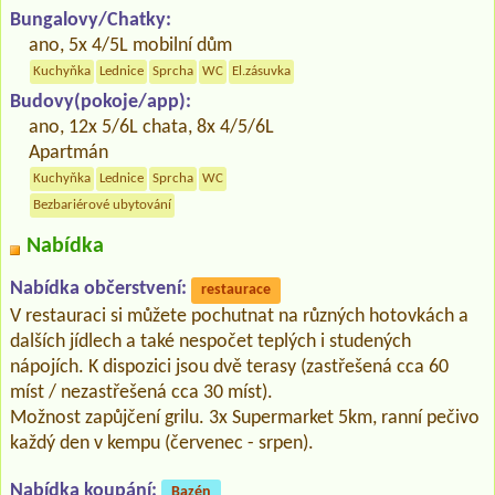
Bungalovy/Chatky:
ano, 5x 4/5L mobilní dům
Kuchyňka
Lednice
Sprcha
WC
El.zásuvka
Budovy(pokoje/app):
ano, 12x 5/6L chata, 8x 4/5/6L
Apartmán
Kuchyňka
Lednice
Sprcha
WC
Bezbariérové ubytování
Nabídka
Nabídka občerstvení:
restaurace
V restauraci si můžete pochutnat na různých hotovkách a
dalších jídlech a také nespočet teplých i studených
nápojích. K dispozici jsou dvě terasy (zastřešená cca 60
míst / nezastřešená cca 30 míst).
Možnost zapůjčení grilu. 3x Supermarket 5km, ranní pečivo
každý den v kempu (červenec - srpen).
Nabídka koupání:
Bazén