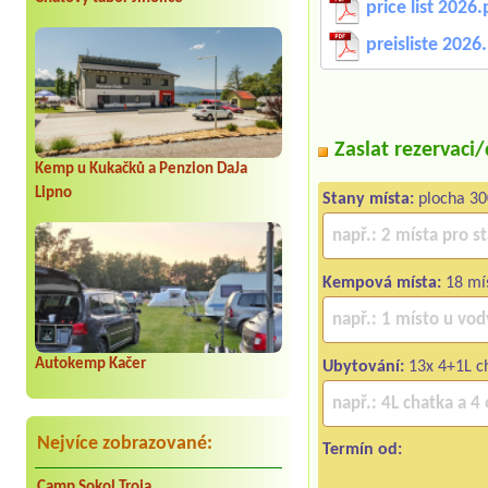
price list 2026.
preisliste 2026
Zaslat rezervaci
Kemp u Kukačků a Penzion DaJa
Lipno
Stany místa:
plocha 3
Kempová místa:
18 mí
Autokemp Kačer
Ubytování:
13x 4+1L c
Nejvíce zobrazované:
Termín od:
Camp Sokol Troja