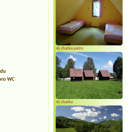
4L chatka patro
udu
 pro WC
4L chatka