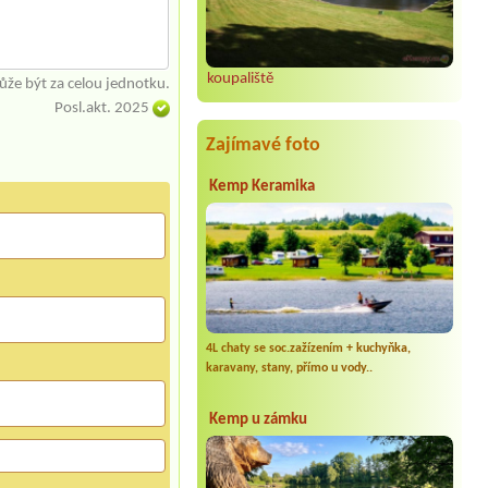
koupaliště
že být za celou jednotku.
Posl.akt. 2025
Zajímavé foto
Kemp Keramika
4L chaty se soc.zažízením + kuchyňka,
karavany, stany, přímo u vody..
Kemp u zámku