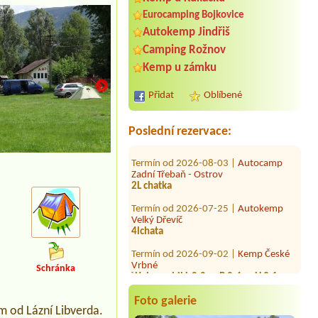
Eurocamping Bojkovice
Autokemp Jindřiš
Termín od 2026-08-01 |
Unicamp,
Camping Rožnov
s.r.o.
Chatka, dvě osoby ,2xlůžkovina
Kemp u zámku
Termín od 2026-07-31 |
Tábořiště
Přidat
Oblíbené
Leskovec
1 místo pro stan a vůz, 2 osoby1 místo
pro stan a vůz, 2 osoby
Poslední rezervace:
Termín od 2026-08-03 |
Autocamp
Zadní Třebaň - Ostrov
4L chatka
2L chatka
Termín od 2026-07-25 |
Autokemp
Velký Dřevíč
4lchata
Termín od 2026-09-02 |
Kemp České
Vrbné
Wohnmobil L 8.0m, B 2.4m, H 3.1m
mit Strom
Schránka
Termín od 2026-08-04 |
Autocamp
Foto galerie
Erika
km od Lázní Libverda.