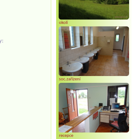
okolí
y:
soc.zařízení
recepce