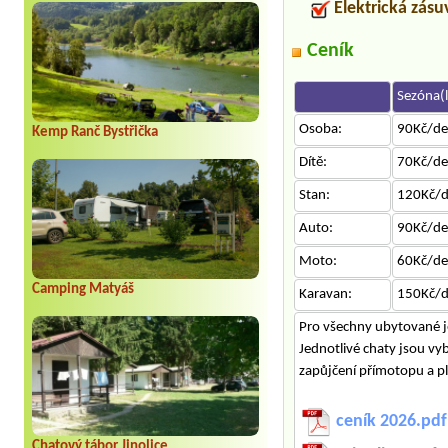
Elektrická zás
Ceník
Sezóna(l
Osoba:
90Kč/d
Kemp Ranč Bystřička
Dítě:
70Kč/d
Stan:
120Kč/
Auto:
90Kč/d
Moto:
60Kč/d
Camping Matyáš
Karavan:
150Kč/
Pro všechny ubytované je
Jednotlivé chaty jsou vy
zapůjčení přímotopu a p
ceník 2026.pdf
Chatový tábor Jinolice