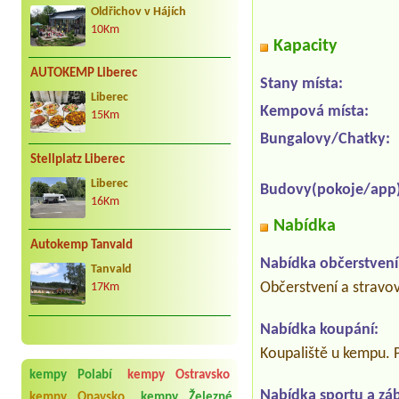
Oldřichov v Hájích
10Km
Kapacity
AUTOKEMP Liberec
Stany místa:
Liberec
Kempová místa:
15Km
Bungalovy/Chatky:
Stellplatz Liberec
Liberec
Budovy(pokoje/app)
16Km
Nabídka
Autokemp Tanvald
Nabídka občerstvení
Tanvald
Občerstvení a stravo
17Km
Nabídka koupání:
Koupaliště u kempu. P
kempy Polabí
kempy Ostravsko
Nabídka sportu a zá
kempy Opavsko
kempy Železné