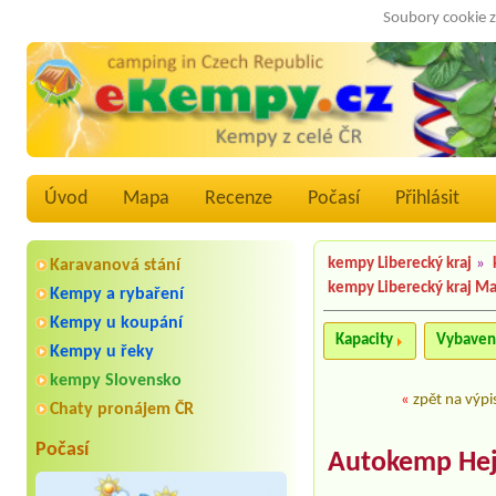
Soubory cookie z
Úvod
Mapa
Recenze
Počasí
Přihlásit
kempy Liberecký kraj
»
Karavanová stání
kempy Liberecký kraj M
Kempy a rybaření
Kempy u koupání
Kapacity
Vybaven
Kempy u řeky
kempy Slovensko
«
zpět na výpi
Chaty pronájem ČR
Počasí
Autokemp Hej