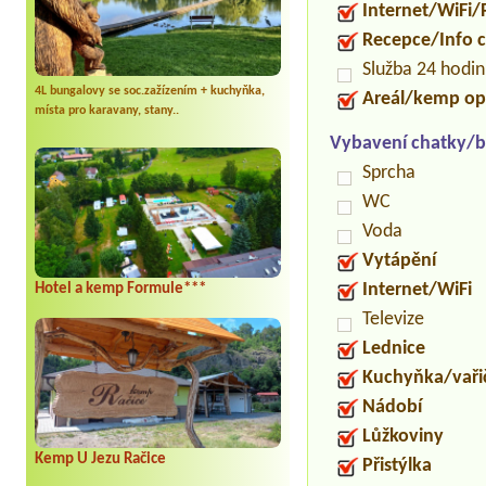
Internet/WiFi/
Recepce/Info 
Služba 24 hodi
4L bungalovy se soc.zažízením + kuchyňka,
Areál/kemp op
místa pro karavany, stany..
Vybavení chatky/b
Sprcha
WC
Voda
Vytápění
Internet/WiFi
Hotel a kemp Formule***
Televize
Lednice
Kuchyňka/vaři
Nádobí
Lůžkoviny
Kemp U Jezu Račice
Přistýlka