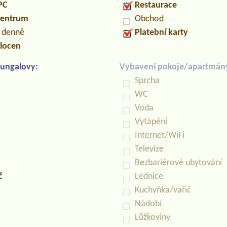
PC
Restaurace
centrum
Obchod
n denně
Platební karty
locen
ungalovy:
Vybavení pokoje/apartmán
Sprcha
WC
Voda
Vytápění
Internet/WiFi
Televize
Bezbariérové ubytování
č
Lednice
Kuchyňka/vařič
Nádobí
Lůžkoviny