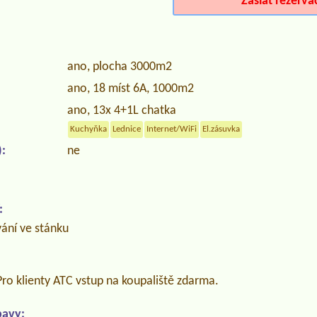
Zaslat rezerva
ano, plocha 3000m2
ano, 18 míst 6A, 1000m2
ano, 13x 4+1L chatka
Kuchyňka
Lednice
Internet/WiFi
El.zásuvka
:
ne
:
vání ve stánku
ro klienty ATC vstup na koupaliště zdarma.
bavy: