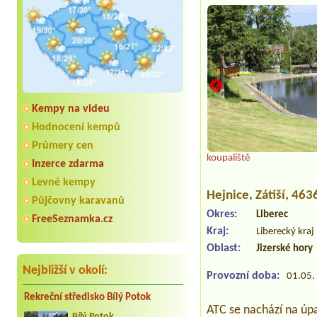
Kempy na videu
Hodnocení kempů
Průmery cen
koupaliště
Inzerce zdarma
Levné kempy
Hejnice
, Zátiší, 463
Půjčovny karavanů
Okres:
Liberec
FreeSeznamka.cz
Kraj:
Liberecký kraj
Oblast:
Jizerské hory
Nejbližší v okolí:
Provozní doba:
01.05. 
Rekreční středisko Bílý Potok
ATC se nachází na úpa
Bílý Potok