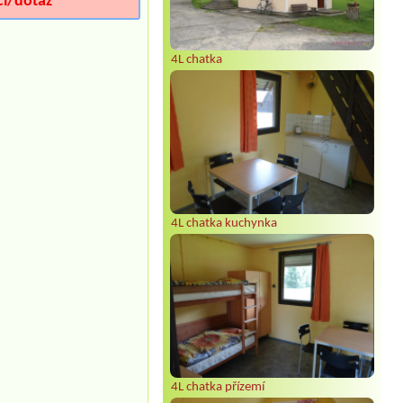
ci/dotaz
4L chatka
4L chatka kuchynka
4L chatka přízemí