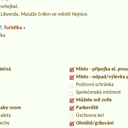
 nohejbal.
h Libverda. Masáže 0,4km ve městě Hejnice.
Turistika
»
ika
lečná
Místo - přípojka el. pro
Místo - odpad/výlevka
Poštovní schránka
Společenská místnost
Můžete mít zvíře
/baby room
Parkoviště
oalety
Úschovna kol
prchy
Ohniště/grilování