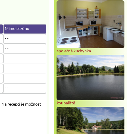
Mimo sezónu
- -
- -
společná kuchynka
- -
- -
- -
- -
koupaliště
. Na recepci je možnost