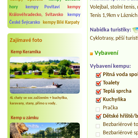
Volejbal, stolní tenis,
hory
kempy Povltaví
kempy
Královéhradecko, Svitavsko
kempy
Tenis 1,9km v Lázníc
České Švýcarsko
kempy Bílé Karpaty
Nabídka turistiky:
Cyklotrasy, pěší turist
Zajímavé foto
Kemp Keramika
Vybavení
Vybavení kempu:
Pitná voda spo
Toalety
Teplá sprcha
4L chaty se soc.zažízením + kuchyňka,
Kuchyňka
karavany, stany, přímo u vody..
Pračka
Dětské hřiště
Kemp u zámku
Bezbariérové t
Bezbariérové s