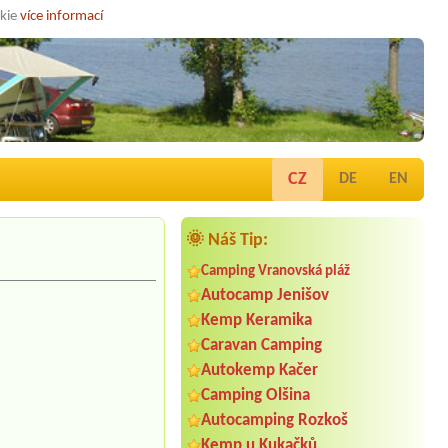
okie
více informací
CZ
DE
EN
🌞 Náš Tip:
Camping Vranovská pláž
Autocamp Jenišov
Kemp Keramika
Caravan Camping
Autokemp Kačer
Camping Olšina
Autocamping Rozkoš
Kemp u Kukačků