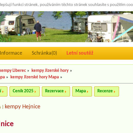
lepšují funkci stránek, používáním těchto stránek souhlasíte s použitím co
Informace
Schránka(
0
)
Letní soutěž
kempy Liberec
»
kempy Jizerské hory
»
apa
»
kempy Jizerské hory Mapa
»
í
Ceník 2025
Rezervace
Mapa
Recenze
kempy Hejnice
s
|
nice