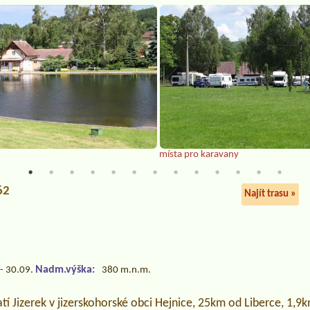
místa pro karavany
62
Najít trasu »
Nadm.výška:
- 30.09.
380 m.n.m.
tí Jizerek v jizerskohorské obci Hejnice, 25km od Liberce, 1,9