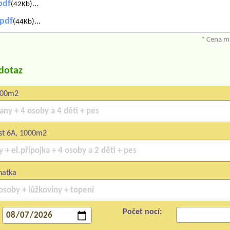
pdf
(42Kb)...
.pdf
(44Kb)...
* Cena mů
/dotaz
000m2
st 6A, 1000m2
hatka
Počet nocí: