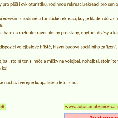
ro pěší i cykloturistiku, rodinnou rekreaci,rekreaci pro senior
ředevším k rodinné a turistické rekreaci, kdy je kladen důraz n
í.
hatek a rozlehlé travní plochy pro stany, obytné přívěsy a k
dispozici volejbalové hřiště, hlavní budova sociálního zařízení,
jbal, stolní tenis, míče a míčky na volejbal, nohejbal, stolní ten
 kol.
se nachází veřejné koupaliště a letní kino.
658
www.autocamphejnice.cz