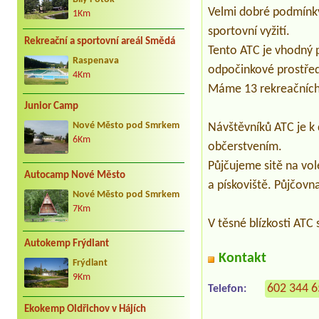
Velmi dobré podmínky p
1Km
sportovní vyžití.
Rekreační a sportovní areál Smědá
Tento ATC je vhodný p
Raspenava
odpočinkové prostřed
4Km
Máme 13 rekreačních c
Junior Camp
Návštěvníků ATC je k 
Nové Město pod Smrkem
6Km
občerstvením.
Půjčujeme sitě na vole
Autocamp Nové Město
a pískoviště. Půjčovna
Nové Město pod Smrkem
7Km
V těsné blízkosti ATC 
Autokemp Frýdlant
Kontakt
Frýdlant
9Km
602 344 
Telefon:
Ekokemp Oldřichov v Hájích