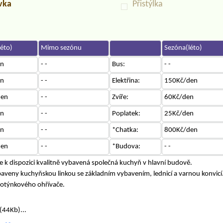
uvka
Přistýlka
éto)
Mimo sezónu
Sezóna(léto)
en
- -
Bus:
- -
en
- -
Elektřina:
150Kč/den
den
- -
Zvíře:
60Kč/den
en
- -
Poplatek:
25Kč/den
en
- -
*Chatka:
800Kč/den
den
- -
*Budova:
- -
 k dispozici kvalitně vybavená společná kuchyň v hlavní budově.
baveny kuchyňskou linkou se základním vybavením, lednicí a varnou konvicí
lotýnkového ohřívače.
(44Kb)...