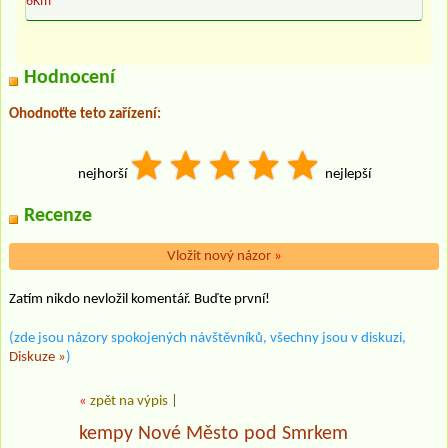
6Km
Hodnocení
Ohodnoťte teto zařízení:
nejhorší
nejlepší
Recenze
Vložit nový názor
»
Zatím nikdo nevložil komentář. Buďte první!
(zde jsou názory spokojených návštěvníků, všechny jsou v diskuzi,
Diskuze »
)
«
zpět na výpis
|
kempy Nové Město pod Smrkem