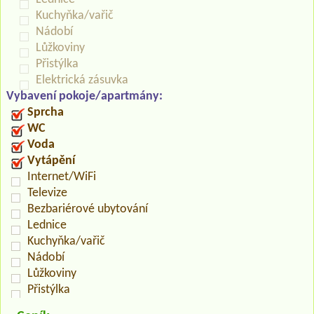
Kuchyňka/vařič
Nádobí
Lůžkoviny
Přistýlka
Elektrická zásuvka
Vybavení pokoje/apartmány:
Sprcha
WC
Voda
Vytápění
Internet/WiFi
Televize
Bezbariérové ubytování
Lednice
Kuchyňka/vařič
Nádobí
Lůžkoviny
Přistýlka