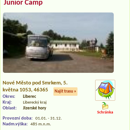
Junior Camp
Nové Město pod Smrkem
, 5.
května 1053, 46365
Najít trasu »
Okres:
Liberec
Kraj:
Liberecký kraj
Oblast:
Jizerské hory
Schránka
Provozní doba:
01.01. - 31.12.
Nadm.výška:
485 m.n.m.