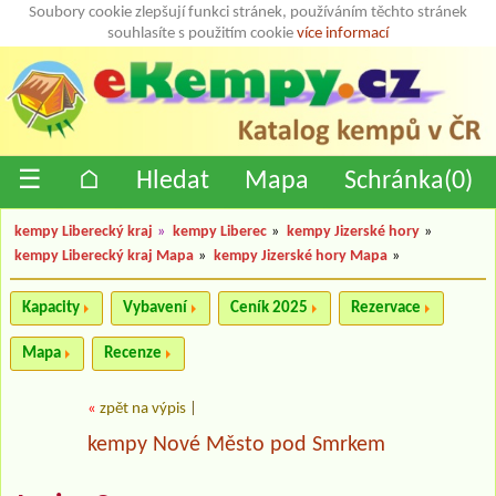
Soubory cookie zlepšují funkci stránek, používáním těchto stránek
souhlasíte s použitím cookie
více informací
☰
⌂
Hledat
Mapa
Schránka(
0
)
kempy Liberecký kraj
»
kempy Liberec
»
kempy Jizerské hory
»
kempy Liberecký kraj Mapa
»
kempy Jizerské hory Mapa
»
Kapacity
Vybavení
Ceník 2025
Rezervace
Mapa
Recenze
«
zpět na výpis
|
kempy Nové Město pod Smrkem