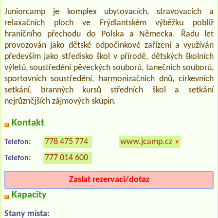
Juniorcamp je komplex ubytovacích, stravovacích a
relaxačních ploch ve Frýdlantském výběžku poblíž
hraničního přechodu do Polska a Německa. Řadu let
provozován jako dětské odpočinkové zařízení a využíván
především jako středisko škol v přírodě, dětských školních
výletů, soustředění pěveckých souborů, tanečních souborů,
sportovních soustředění, harmonizačních dnů, církevních
setkání, branných kursů středních škol a setkání
nejrůznějších zájmových skupin.
Kontakt
778 475 774
www.jcamp.cz
»
Telefon:
777 014 600
Telefon:
Zaslat rezervaci/dotaz
Kapacity
Stany místa: