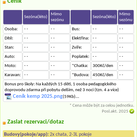
Ceník
Mimo
Mimo
Sezóna(léto)
Sezóna(léto)
sezónu
sezónu
Osoba:
- -
- -
Bus:
- -
- -
Dítě:
- -
- -
Elektřina:
- -
- -
Stan:
- -
- -
Zvíře:
- -
- -
Auto:
- -
- -
Poplatek:
- -
- -
Moto:
- -
- -
*Chatka:
300Kč/den
- -
Karavan:
- -
- -
*Budova:
450Kč/den
- -
Bonus pro školy: Na každých 15 dětí, 1 osoba pedagogického
doprovodu zdarma při pobytu delším, než 3 noci (tzn. 4 a více)
Ceník kemp 2025.png
(59Kb)...
* Cena může být za celou jednotku.
Posl.akt. 2025
Zaslat rezervaci/dotaz
Budovy(pokoje/app):
2x chata, 2-3L pokoje