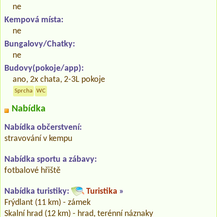
ne
Kempová místa:
ne
Bungalovy/Chatky:
ne
Budovy(pokoje/app):
ano, 2x chata, 2-3L pokoje
Sprcha
WC
Nabídka
Nabídka občerstvení:
stravování v kempu
Nabídka sportu a zábavy:
fotbalové hřiště
Nabídka turistiky:
Turistika
»
Frýdlant (11 km) - zámek
Skalní hrad (12 km) - hrad, terénní náznaky