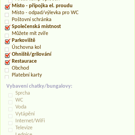
Místo - přípojka el. proudu
Místo - odpad/výlevka pro WC
Poštovní schránka
Společenská místnost
Můžete mít zvíře
Parkoviště
Úschovna kol
Ohniště/grilování
Restaurace
Obchod
Platební karty
Vybavení chatky/bungalovy:
Sprcha
WC
Voda
Vytápění
Internet/WiFi
Televize
Lednice