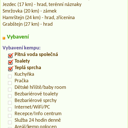
Jezdec (17 km) - hrad, terénní náznaky
Smržovka (20 km) - zámek
Hamrštejn (24 km) - hrad, zřícenina
Grabštejn (27 km) - hrad
Vybavení
Vybavení kempu:
Pitná voda společná
Toalety
Teplá sprcha
Kuchyňka
Pračka
Dětské hřiště/baby room
Bezbariérové toalety
Bezbariérové sprchy
Internet/WiFi/PC
Recepce/Info centrum
Služba 24 hodin denně
Areál/kemp oplocen