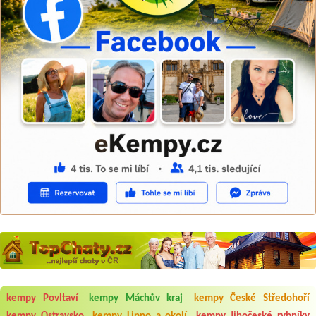
kempy Povltaví
kempy Máchův kraj
kempy České Středohoří
Aneta Melicharová
***