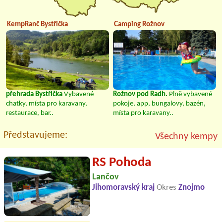
KempRanč Bystřička
Camping Rožnov
přehrada Bystřička
Vybavené
Rožnov pod Radh.
Plně vybavené
chatky, místa pro karavany,
pokoje, app, bungalovy, bazén,
restaurace, bar..
místa pro karavany..
Představujeme:
Všechny kempy
RS Pohoda
Lančov
Jihomoravský kraj
Okres
Znojmo