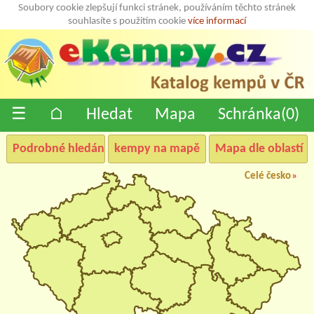
Soubory cookie zlepšují funkci stránek, používáním těchto stránek
souhlasíte s použitím cookie
více informací
☰
⌂
Hledat
Mapa
Schránka(
0
)
Podrobné hledání
kempy na mapě
Mapa dle oblastí
Celé česko
»