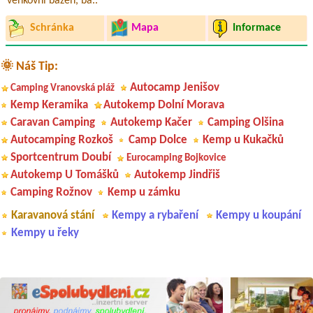
venkovní bazén, ba..
Schránka
Mapa
Informace
🌞 Náš Tip:
Autocamp Jenišov
Camping Vranovská pláž
Kemp Keramika
Autokemp Dolní Morava
Caravan Camping
Autokemp Kačer
Camping Olšina
Autocamping Rozkoš
Camp Dolce
Kemp u Kukačků
Sportcentrum Doubí
Eurocamping Bojkovice
Autokemp U Tomášků
Autokemp Jindřiš
Camping Rožnov
Kemp u zámku
Karavanová stání
Kempy a rybaření
Kempy u koupání
Kempy u řeky