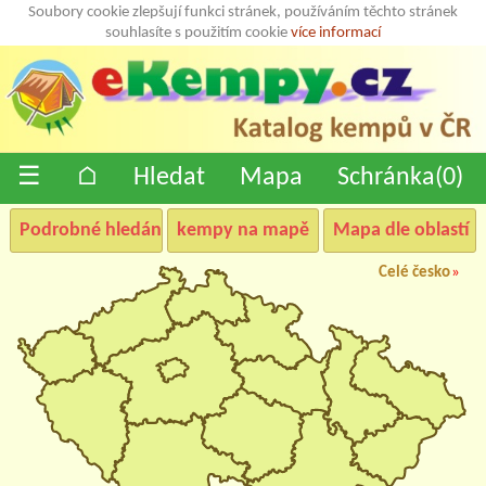
Soubory cookie zlepšují funkci stránek, používáním těchto stránek
souhlasíte s použitím cookie
více informací
☰
⌂
Hledat
Mapa
Schránka(
0
)
Podrobné hledání
kempy na mapě
Mapa dle oblastí
Celé česko
»