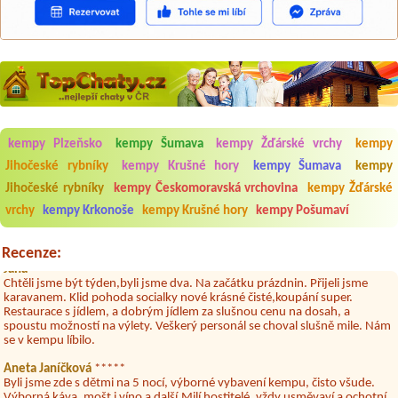
Aneta Melicharová
***
kempy Plzeňsko
kempy Šumava
kempy Žďárské vrchy
kempy
Byli jsme zde v týdnu od 25.7. do 1.8. 2026. Kemp jako takový je pěkný.
V umývárně i na WC bylo vždy čisto, doplněný papír i utěrky, což při
Jihočeské rybníky
kempy Krušné hory
kempy Šumava
kempy
množství návštěvníků není samozřejmost. V kempu je obchod a
Jihočeské rybníky
kempy Českomoravská vrchovina
kempy Žďárské
restaurace, kebab a další občerstvení. Co nás ale velice zklamalo byl
celodenní hluk z repráků u stanů a absolutní bezohlednost ostatních
vrchy
kempy Krkonoše
kempy Krušné hory
kempy Pošumaví
ubytovaných. Přes den jsem si připadala jak na pouti- z každého koutu
hrála jiná hudba.Kemp pěkný, ale takový rámus jsme ještě nezažili...
Recenze:
Jana
*****
Chtěli jsme být týden,byli jsme dva. Na začátku prázdnin. Přijeli jsme
karavanem. Klid pohoda socialky nové krásné čisté,koupání super.
Restaurace s jídlem, a dobrým jídlem za slušnou cenu na dosah, a
spoustu možností na výlety. Veškerý personál se choval slušně mile. Nám
se v kempu líbilo.
Aneta Janíčková
*****
Byli jsme zde s dětmi na 5 nocí, výborné vybavení kempu, čisto všude.
Výborná káva, mošt i víno a další.Milí hostitelé, vždy usměvaví a ochotní,