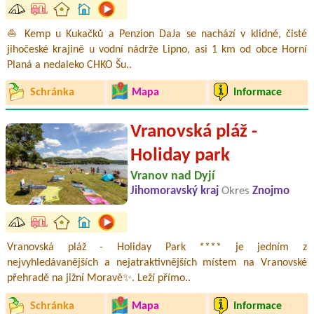
⛵ Kemp u Kukačků a Penzion DaJa se nachází v klidné, čisté
jihočeské krajině u vodní nádrže Lipno, asi 1 km od obce Horní
Planá a nedaleko CHKO Šu..
Schránka
Mapa
Informace
Vranovská pláž -
Holiday park
Vranov nad Dyjí
Jihomoravský kraj
Okres
Znojmo
Vranovská pláž - Holiday Park **** je jedním z
nejvyhledávanějších a nejatraktivnějších místem na Vranovské
přehradě na jižní Moravě✨. Leží přímo..
Schránka
Mapa
Informace