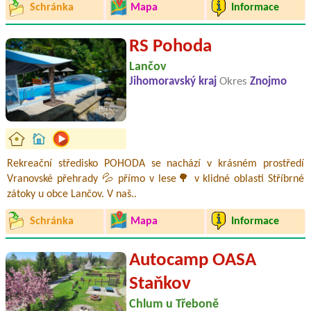
Schránka
Mapa
Informace
RS Pohoda
Lančov
Jihomoravský kraj
Okres
Znojmo
Rekreační středisko POHODA se nachází v krásném prostředí
Vranovské přehrady 💦 přímo v lese🌳 v klidné oblasti Stříbrné
zátoky u obce Lančov. V naš..
Schránka
Mapa
Informace
Autocamp OASA
Staňkov
Chlum u Třeboně