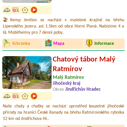
🏖️Kemp Jenišov se nachází v malebné krajině na břehu
Lipenského jezera, asi 1.5km od obce Horní Planá. Nabízíme 4 a
6L Mobilheimy pro 7 denní poby..
Schránka
Mapa
Informace
Chatový tábor Malý
Ratmírov
Malý Ratmírov
Jihočeský kraj
Okres
Jindřichův Hradec
Naše chaty a chatky se nachází uprostřed kouzelné jihočeské
přírody na hranici České Kanady na břehu Ratmírovského rybníka
12 km od Jindřichova Hr..