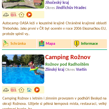
Jihočeský kraj
Okres
Jindřichův Hradec
Autocamp OASA leží v kouzelné krajině Chráněné krajinné oblasti
Třeboňsko. Jako první v ČR byl oceněn v roce 2006 Ekoznačkou EU,
protože splnil vy..
Schránka
Mapa
Informace
Camping Rožnov
Rožnov pod Radhoštěm
Zlínský kraj
Okres
Vsetín
Camping Rožnov s letním i zimním provozem v podhůří Beskyd na
okraji Rožnova. Užijete si pěkná kempová místa, restauraci, velký