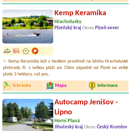
Kemp Keramika
Hracholusky
Plzeňský kraj
Okres
Plzeň-sever
✨ Kemp Keramika leží v hezkém prostředí na břehu Hracholuské
přehrady ⛵ s velkou pláží asi 15km západně od Plzně na velké
ploše 3 hektary, což pos..
Schránka
Mapa
Informace
Autocamp Jenišov -
Lipno
Horní Planá
Jihočeský kraj
Okres
Český Krumlov