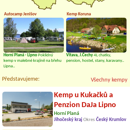
Autocamp Jenišov
Kemp Koruna
Horní Planá - Lipno
Poklidný
Vltava, J.Čechy
4L chatky,
kemp v malebné krajině na břehu
pension, hostel, stany, karavany..
Lipna..
Představujeme:
Všechny kempy
Kemp u Kukačků a
Penzion DaJa Lipno
Horní Planá
Jihočeský kraj
Okres
Český Krumlov