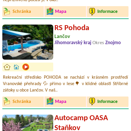
nepříznivého počasí je v oko..
Schránka
Mapa
Informace
RS Pohoda
Lančov
Jihomoravský kraj
Okres
Znojmo
Rekreační středisko POHODA se nachází v krásném prostředí
Vranovské přehrady 💦 přímo v lese🌳 v klidné oblasti Stříbrné
zátoky u obce Lančov. V naš..
Schránka
Mapa
Informace
Autocamp OASA
Staňkov