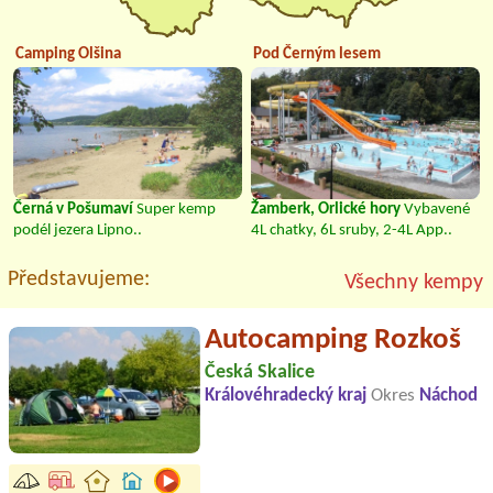
Camping Olšina
Pod Černým lesem
Černá v Pošumaví
Super kemp
Žamberk, Orlické hory
Vybavené
podél jezera Lipno..
4L chatky, 6L sruby, 2-4L App..
Představujeme:
Všechny kempy
Autocamping Rozkoš
Česká Skalice
Královéhradecký kraj
Okres
Náchod