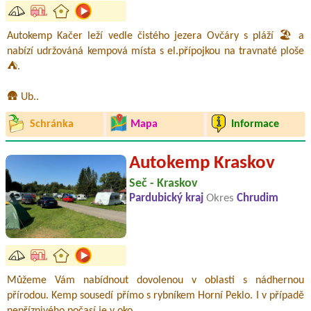
Autokemp Kačer leží vedle čistého jezera Ovčáry s pláží 🏖️ a
nabízí udržováná kempová místa s el.přípojkou na travnaté ploše
⛺.
🛖 Ub..
Schránka
Mapa
Informace
Autokemp Kraskov
Seč - Kraskov
Pardubický kraj
Okres
Chrudim
Můžeme Vám nabídnout dovolenou v oblasti s nádhernou
přírodou. Kemp sousedí přímo s rybníkem Horní Peklo. I v případě