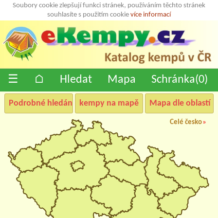
Soubory cookie zlepšují funkci stránek, používáním těchto stránek
souhlasíte s použitím cookie
více informací
☰
⌂
Hledat
Mapa
Schránka(
0
)
Podrobné hledání
kempy na mapě
Mapa dle oblastí
Celé česko
»