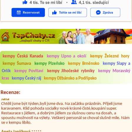
Aneta Melicharová
***
kempy Česká Kanada
kempy Lipno a okolí
kempy Železné hory
Byli jsme zde v týdnu od 25.7. do 1.8. 2026. Kemp jako takový je pěkný.
V umývárně i na WC bylo vždy čisto, doplněný papír i utěrky, což při
kempy Šumava
kempy Plzeňsko
kempy Brněnsko
kempy Slapy a
množství návštěvníků není samozřejmost. V kempu je obchod a
Orlík
kempy Povltaví
kempy Jihočeské rybníky
kempy Moravský
restaurace, kebab a další občerstvení. Co nás ale velice zklamalo byl
celodenní hluk z repráků u stanů a absolutní bezohlednost ostatních
kras
kempy Český ráj
kempy Džbánsko a Podřípsko
ubytovaných. Přes den jsem si připadala jak na pouti- z každého koutu
hrála jiná hudba.Kemp pěkný, ale takový rámus jsme ještě nezažili...
Recenze:
Jana
*****
Chtěli jsme být týden,byli jsme dva. Na začátku prázdnin. Přijeli jsme
karavanem. Klid pohoda socialky nové krásné čisté,koupání super.
Restaurace s jídlem, a dobrým jídlem za slušnou cenu na dosah, a
spoustu možností na výlety. Veškerý personál se choval slušně mile. Nám
se v kempu líbilo.
Aneta Janíčková
*****