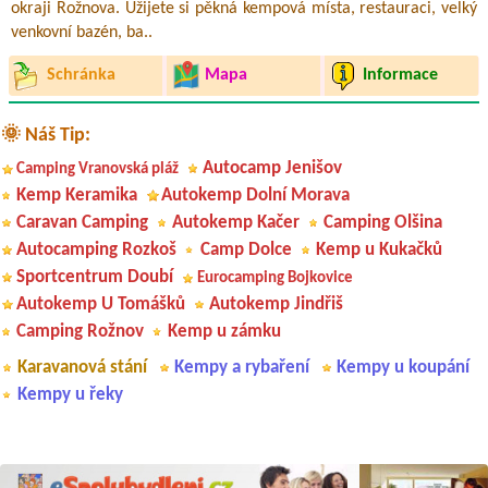
okraji Rožnova. Užijete si pěkná kempová místa, restauraci, velký
venkovní bazén, ba..
Schránka
Mapa
Informace
🌞 Náš Tip:
Autocamp Jenišov
Camping Vranovská pláž
Kemp Keramika
Autokemp Dolní Morava
Caravan Camping
Autokemp Kačer
Camping Olšina
Autocamping Rozkoš
Camp Dolce
Kemp u Kukačků
Sportcentrum Doubí
Eurocamping Bojkovice
Autokemp U Tomášků
Autokemp Jindřiš
Camping Rožnov
Kemp u zámku
Karavanová stání
Kempy a rybaření
Kempy u koupání
Kempy u řeky