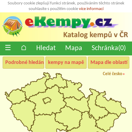
Soubory cookie zlepšují funkci stránek, používáním těchto stránek
souhlasíte s použitím cookie
více informací
☰
⌂
Hledat
Mapa
Schránka(
0
)
Podrobné hledání
kempy na mapě
Mapa dle oblastí
Celé česko
»