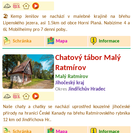
🏖️Kemp Jenišov se nachází v malebné krajině na břehu
Lipenského jezera, asi 1.5km od obce Horní Planá. Nabízíme 4 a
6L Mobilheimy pro 7 denní poby..
Schránka
Mapa
Informace
Chatový tábor Malý
Ratmírov
Malý Ratmírov
Jihočeský kraj
Okres
Jindřichův Hradec
Naše chaty a chatky se nachází uprostřed kouzelné jihočeské
přírody na hranici České Kanady na břehu Ratmírovského rybníka
12 km od Jindřichova Hr..
Schránka
Mapa
Informace