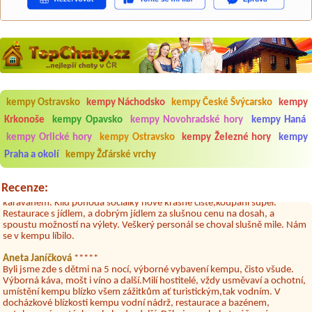
Aneta Melicharová
***
Byli jsme zde v týdnu od 25.7. do 1.8. 2026. Kemp jako takový je pěkný.
V umývárně i na WC bylo vždy čisto, doplněný papír i utěrky, což při
kempy Ostravsko
kempy Náchodsko
kempy České Švýcarsko
kempy
množství návštěvníků není samozřejmost. V kempu je obchod a
restaurace, kebab a další občerstvení. Co nás ale velice zklamalo byl
Krkonoše
kempy Opavsko
kempy Novohradské hory
kempy Haná
celodenní hluk z repráků u stanů a absolutní bezohlednost ostatních
kempy Orlické hory
kempy Ostravsko
kempy Železné hory
kempy
ubytovaných. Přes den jsem si připadala jak na pouti- z každého koutu
hrála jiná hudba.Kemp pěkný, ale takový rámus jsme ještě nezažili...
Praha a okolí
kempy Žďárské vrchy
Jana
*****
Chtěli jsme být týden,byli jsme dva. Na začátku prázdnin. Přijeli jsme
Recenze:
karavanem. Klid pohoda socialky nové krásné čisté,koupání super.
Restaurace s jídlem, a dobrým jídlem za slušnou cenu na dosah, a
spoustu možností na výlety. Veškerý personál se choval slušně mile. Nám
se v kempu líbilo.
Aneta Janíčková
*****
Byli jsme zde s dětmi na 5 nocí, výborné vybavení kempu, čisto všude.
Výborná káva, mošt i víno a další.Milí hostitelé, vždy usměvaví a ochotní,
umístění kempu blízko všem zážitkům ať turistickým,tak vodním. V
docházkové blízkosti kempu vodní nádrž, restaurace a bazénem,
autobusová zastávka, obchod a další. Děkujeme, bylo to úžasné.