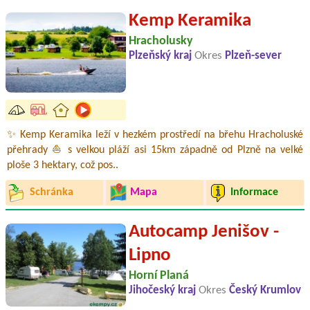
Kemp Keramika
Hracholusky
Plzeňský kraj
Okres
Plzeň-sever
✨ Kemp Keramika leží v hezkém prostředí na břehu Hracholuské
přehrady ⛵ s velkou pláží asi 15km západně od Plzně na velké
ploše 3 hektary, což pos..
Schránka
Mapa
Informace
Autocamp Jenišov -
Lipno
Horní Planá
Jihočeský kraj
Okres
Český Krumlov