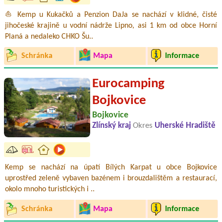
⛵ Kemp u Kukačků a Penzion DaJa se nachází v klidné, čisté
jihočeské krajině u vodní nádrže Lipno, asi 1 km od obce Horní
Planá a nedaleko CHKO Šu..
Schránka
Mapa
Informace
Eurocamping
Bojkovice
Bojkovice
Zlínský kraj
Okres
Uherské Hradiště
Kemp se nachází na úpatí Bílých Karpat u obce Bojkovice
uprostřed zeleně vybaven bazénem i brouzdalištěm a restaurací,
okolo mnoho turistických i ..
Schránka
Mapa
Informace