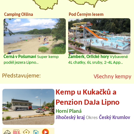
Camping Olšina
Pod Černým lesem
Černá v Pošumaví
Super kemp
Žamberk, Orlické hory
Vybavené
podél jezera Lipno..
4L chatky, 6L sruby, 2-4L App..
Představujeme:
Všechny kempy
Kemp u Kukačků a
Penzion DaJa Lipno
Horní Planá
Jihočeský kraj
Okres
Český Krumlov