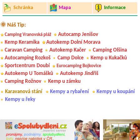
Schránka
Mapa
Informace
🌞 Náš Tip:
Autocamp Jenišov
Camping Vranovská pláž
Kemp Keramika
Autokemp Dolní Morava
Caravan Camping
Autokemp Kačer
Camping Olšina
Autocamping Rozkoš
Camp Dolce
Kemp u Kukačků
Sportcentrum Doubí
Eurocamping Bojkovice
Autokemp U Tomášků
Autokemp Jindřiš
Camping Rožnov
Kemp u zámku
Karavanová stání
Kempy a rybaření
Kempy u koupání
Kempy u řeky