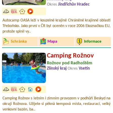
Okres
Jindřichův Hradec
Autocamp OASA leží v kouzelné krajině Chráněné krajinné oblasti
Třeboňsko. Jako první v ČR byl oceněn v roce 2006 Ekoznačkou EU,
protože splnil vy..
Schránka
Mapa
Informace
Camping Rožnov
Rožnov pod Radhoštěm
Zlínský kraj
Okres
Vsetín
Camping Rožnov s letním i zimním provozem v podhůří Beskyd na
okraji Rožnova. Užijete si pěkná kempová místa, restauraci, velký
venkovní bazén, ba..