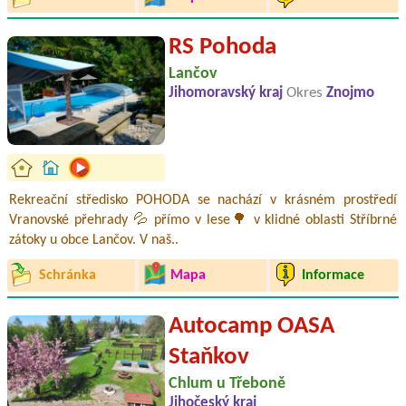
RS Pohoda
Lančov
Jihomoravský kraj
Okres
Znojmo
Rekreační středisko POHODA se nachází v krásném prostředí
Vranovské přehrady 💦 přímo v lese🌳 v klidné oblasti Stříbrné
zátoky u obce Lančov. V naš..
Schránka
Mapa
Informace
Autocamp OASA
Staňkov
Chlum u Třeboně
Jihočeský kraj