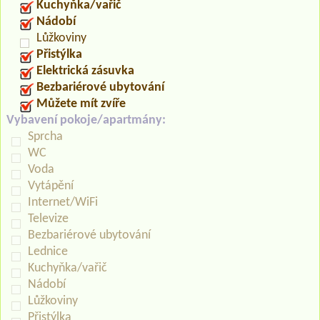
Kuchyňka/vařič
Nádobí
Lůžkoviny
Přistýlka
Elektrická zásuvka
Bezbariérové ubytování
Můžete mít zvíře
Vybavení pokoje/apartmány:
Sprcha
WC
Voda
Vytápění
Internet/WiFi
Televize
Bezbariérové ubytování
Lednice
Kuchyňka/vařič
Nádobí
Lůžkoviny
Přistýlka