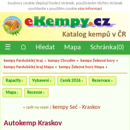
Soubory cookie zlepšují funkci stránek, používáním těchto stránek
souhlasíte s použitím cookie
více informací
☰
⌂
Hledat
Mapa
Schránka(
0
)
kempy Pardubický kraj
»
kempy Chrudim
»
kempy Železné hory
»
kempy Pardubický kraj Mapa
»
kempy Železné hory Mapa
»
Kapacity
Vybavení
Ceník 2026
Rezervace
Mapa
Recenze
kempy Seč - Kraskov
«
zpět na výpis
|
Autokemp Kraskov