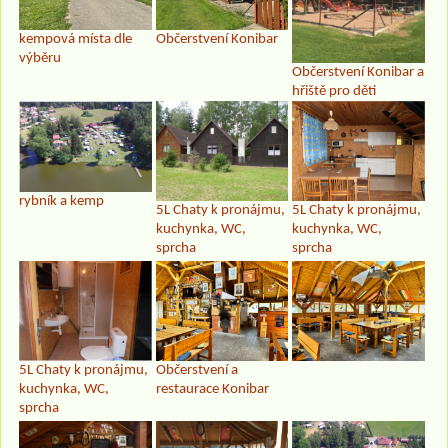
kempová místa dle
Občerstvení Konibar
výběru
Občerstvení Konibar a
hřiště pro děti
rybník a kemp
5L Chaty k pronájmu,
5L Chaty k pronájmu,
kuchynka, WC,
kuchynka, WC,
sprcha
sprcha
5L Chaty k pronájmu,
Občerstvení a
kuchynka, WC,
restaurace Konibar
sprcha