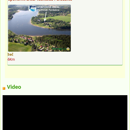
Seč
6Km
Video