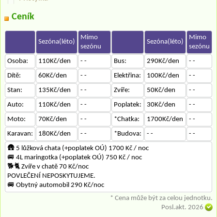
Ceník
Mimo
Mimo
Sezóna(léto)
Sezóna(léto)
sezónu
sezónu
Osoba:
110Kč/den
- -
Bus:
290Kč/den
- -
Dítě:
60Kč/den
- -
Elektřina:
100Kč/den
- -
Stan:
135Kč/den
- -
Zvíře:
50Kč/den
- -
Auto:
110Kč/den
- -
Poplatek:
30Kč/den
- -
Moto:
70Kč/den
- -
*Chatka:
1700Kč/den
- -
Karavan:
180Kč/den
- -
*Budova:
- -
- -
🛖 5 lůžková chata (+poplatek OÚ) 1700 Kč / noc
🚐 4L maringotka (+poplatek OÚ) 750 Kč / noc
🐕‍🐈 Zvíře v chatě 70 Kč/noc
POVLEČENÍ NEPOSKYTUJEME.
🚐 Obytný automobil 290 Kč/noc
* Cena může být za celou jednotku.
Posl.akt. 2026