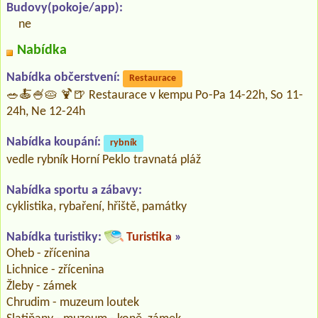
Budovy(pokoje/app):
ne
Nabídka
Nabídka občerstvení:
Restaurace
🥗🍝🍧🥧 🍹🍺 Restaurace v kempu Po-Pa 14-22h, So 11-
24h, Ne 12-24h
Nabídka koupání:
rybník
vedle rybník Horní Peklo travnatá pláž
Nabídka sportu a zábavy:
cyklistika, rybaření, hřiště, památky
Nabídka turistiky:
Turistika
»
Oheb - zřícenina
Lichnice - zřícenina
Žleby - zámek
Chrudim - muzeum loutek