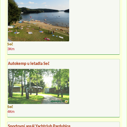
Seč
3Km
Autokemp u letadla Seč
Seč
4Km
Sportovní areál Yachtclub Pardubice