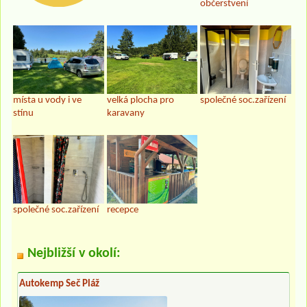
občerstvení
místa u vody i ve
velká plocha pro
společné soc.zařízení
stínu
karavany
společné soc.zařízení
recepce
Nejbližší v okolí:
Autokemp Seč Pláž