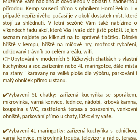
Můžeme Vám nabídnout dovolenou v oblasti s nádhernou
přírodou. Kemp sousedí přímo s rybníkem Horní Peklo. I v
případě nepříznivého počasí je v okolí dostatek míst, které
stojí za shlédnutí. V letní sezóně Vám také nabízíme o
víkendech řadu akcí, které Vás i vaše děti jistě potěší. Jejich
seznam najdete po kliknutí na to správné tlačítko. Dětské
hřiště v kempu, hřiště na míčové hry, možnost rybaření,
udržovaný trávník po celém areálu, wifi.
👉Ubytování v moderních 5 lůžkových chatkách s vlastní
kuchynkou a soc.zařízením nebo 4L maringotce, dále místa
na stany i karavany na velké ploše dle výběru, parkování i
malý ohníček přímo u stanu.
✔️Vybavení 5L chatky: zařízená kuchyňka se sporákem,
mikrovlnka, varná konvice, lednice, nádobí, krbová kamna,
koupelna s WC, zastřešená terasa s posezením, venkovní
ohniště, parkování přímo u chaty, lůžkoviny vaše.
✔️Vybavení 4L maringotky: zařízená kuchyňka s ledničkou,
varná konvice, mikrovlnná trouba, televizor a rádio, terasa,