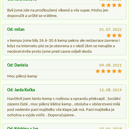
Byli jsme zde na prodloužený víkend a vše super. Mohu jen
doporučit a určitě se vrátíme.
Od: milan
01. 07. 2022
v kempu jsme bily 26.6-30.6 kemp pekny ale restavrace zavrena i
kdyz na internetu pisi ze je otevrena a v okoli 2km se nenajite a
neobcerstvite proto jsme pred casne odjeli skoda
Od: Daniela
09. 08. 2021
Moc pěkný kemp
Od: Jarda Kočka
12. 08. 2019
Navštívil jsem tento kemp s rodinou a opravdu překvapil . Sociální
zázemí čisté , moc pěkný klidný kemp , obsluha v občerstvení milá
pod vedením pani majitelky vše klape jak má. Pani majitelka je
ochotna a vyjde vstříc . Doporučujeme .