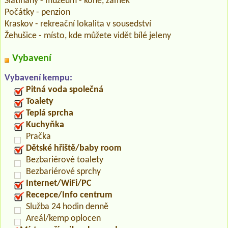
Slatiňany - muzeum - koně, zámek
Počátky - penzion
Kraskov - rekreační lokalita v sousedství
Žehušice - místo, kde můžete vidět bílé jeleny
Vybavení
Vybavení kempu:
Pitná voda společná
Toalety
Teplá sprcha
Kuchyňka
Pračka
Dětské hřiště/baby room
Bezbariérové toalety
Bezbariérové sprchy
Internet/WiFi/PC
Recepce/Info centrum
Služba 24 hodin denně
Areál/kemp oplocen