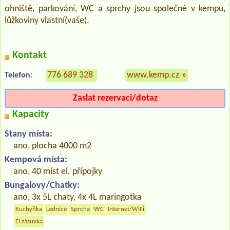
ohniště, parkování, WC a sprchy jsou společné v kempu,
lůžkoviny vlastní(vaše).
Kontakt
776 689 328
www.kemp.cz
»
Telefon:
Zaslat rezervaci/dotaz
Kapacity
Stany místa:
ano, plocha 4000 m2
Kempová místa:
ano, 40 míst el. přípojky
Bungalovy/Chatky:
ano, 3x 5L chaty, 4x 4L maringotka
Kuchyňka
Lednice
Sprcha
WC
Internet/WiFi
El.zásuvka