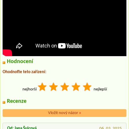
Hodnocení
Ohodnoťte teto zařízení:
nejhorší
nejlepší
Recenze
Vložit nový názor
»
Od: Jana Šulcová
06. 03. 2025