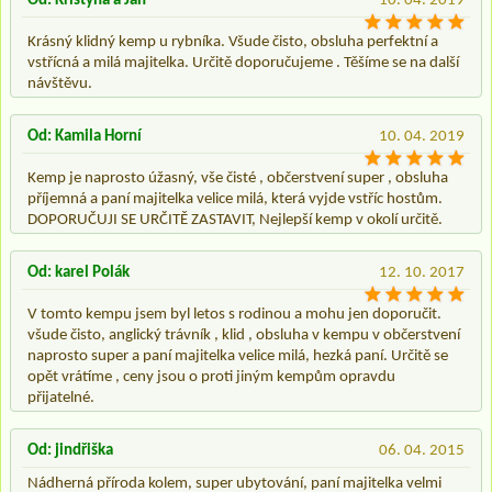
Od: Kristýna a Jan
10. 04. 2019
Krásný klidný kemp u rybníka. Všude čisto, obsluha perfektní a
vstřícná a milá majitelka. Určitě doporučujeme . Těšíme se na další
návštěvu.
Od: Kamila Horní
10. 04. 2019
Kemp je naprosto úžasný, vše čisté , občerstvení super , obsluha
příjemná a paní majitelka velice milá, která vyjde vstříc hostům.
DOPORUČUJI SE URČITĚ ZASTAVIT, Nejlepší kemp v okolí určitě.
Od: karel Polák
12. 10. 2017
V tomto kempu jsem byl letos s rodinou a mohu jen doporučit.
všude čisto, anglický trávník , klid , obsluha v kempu v občerstvení
naprosto super a paní majitelka velice milá, hezká paní. Určitě se
opět vrátíme , ceny jsou o proti jiným kempům opravdu
přijatelné.
Od: jindřiška
06. 04. 2015
Nádherná příroda kolem, super ubytování, paní majitelka velmi