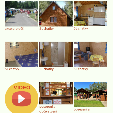
5L chatky
akce pro děti
5L chatky
5L chatky
5L chatky
5L chatky
posezení a
posezení a
občerstvení