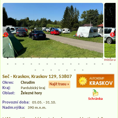
místa u v
Seč - Kraskov
, Kraskov 129, 53807
Okres:
Chrudim
Najít trasu »
Kraj:
Pardubický kraj
Oblast:
Železné hory
Schránka
Provozní doba:
05.05. - 31.10.
Nadm.výška:
390 m.n.m.