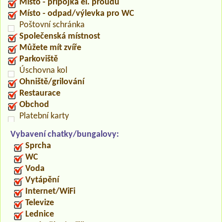
Místo - přípojka el. proudu
Místo - odpad/výlevka pro WC
Poštovní schránka
Společenská místnost
Můžete mít zvíře
Parkoviště
Úschovna kol
Ohniště/grilování
Restaurace
Obchod
Platební karty
Vybavení chatky/bungalovy:
Sprcha
WC
Voda
Vytápění
Internet/WiFi
Televize
Lednice