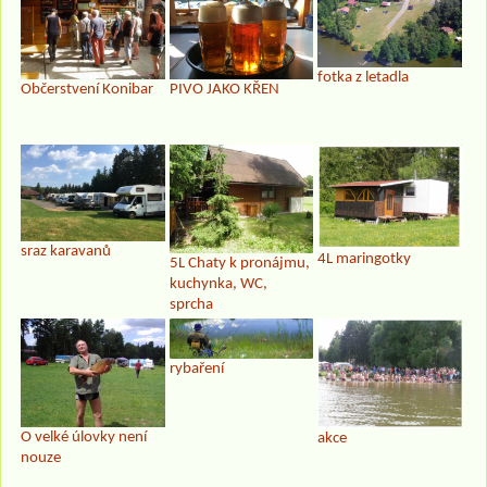
fotka z letadla
Občerstvení Konibar
PIVO JAKO KŘEN
sraz karavanů
4L maringotky
5L Chaty k pronájmu,
kuchynka, WC,
sprcha
rybaření
O velké úlovky není
akce
nouze