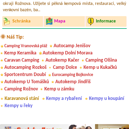
okraji Rožnova. Užijete si pěkná kempová místa, restauraci, velký
venkovní bazén, ba..
Schránka
Mapa
Informace
🌞 Náš Tip:
Autocamp Jenišov
Camping Vranovská pláž
Kemp Keramika
Autokemp Dolní Morava
Caravan Camping
Autokemp Kačer
Camping Olšina
Autocamping Rozkoš
Camp Dolce
Kemp u Kukačků
Sportcentrum Doubí
Eurocamping Bojkovice
Autokemp U Tomášků
Autokemp Jindřiš
Camping Rožnov
Kemp u zámku
Karavanová stání
Kempy a rybaření
Kempy u koupání
Kempy u řeky