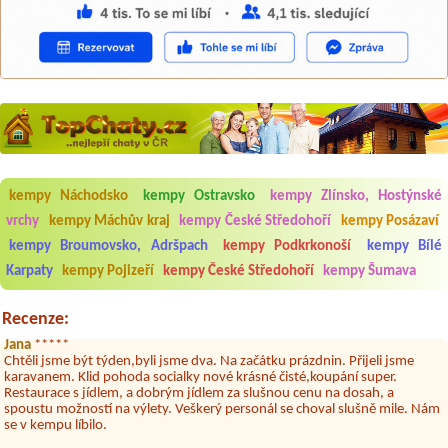
Aneta Melicharová
***
kempy Náchodsko
kempy Ostravsko
kempy Zlínsko, Hostýnské
Byli jsme zde v týdnu od 25.7. do 1.8. 2026. Kemp jako takový je pěkný.
vrchy
kempy Máchův kraj
kempy České Středohoří
kempy Posázaví
V umývárně i na WC bylo vždy čisto, doplněný papír i utěrky, což při
množství návštěvníků není samozřejmost. V kempu je obchod a
kempy Broumovsko, Adršpach
kempy Podkrkonoší
kempy Bílé
restaurace, kebab a další občerstvení. Co nás ale velice zklamalo byl
Karpaty
kempy Pojizeří
kempy České Středohoří
kempy Šumava
celodenní hluk z repráků u stanů a absolutní bezohlednost ostatních
ubytovaných. Přes den jsem si připadala jak na pouti- z každého koutu
hrála jiná hudba.Kemp pěkný, ale takový rámus jsme ještě nezažili...
Recenze:
Jana
*****
Chtěli jsme být týden,byli jsme dva. Na začátku prázdnin. Přijeli jsme
karavanem. Klid pohoda socialky nové krásné čisté,koupání super.
Restaurace s jídlem, a dobrým jídlem za slušnou cenu na dosah, a
spoustu možností na výlety. Veškerý personál se choval slušně mile. Nám
se v kempu líbilo.
Aneta Janíčková
*****