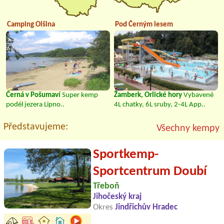
Camping Olšina
Pod Černým lesem
Černá v Pošumaví
Super kemp
Žamberk, Orlické hory
Vybavené
podél jezera Lipno..
4L chatky, 6L sruby, 2-4L App..
Představujeme:
Všechny kempy
Sportkemp-
Sportcentrum Doubí
Třeboň
Jihočeský kraj
Okres
Jindřichův Hradec