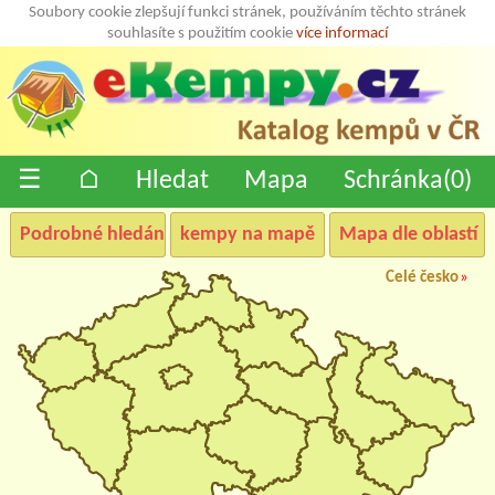
Soubory cookie zlepšují funkci stránek, používáním těchto stránek
souhlasíte s použitím cookie
více informací
☰
⌂
Hledat
Mapa
Schránka(
0
)
Podrobné hledání
kempy na mapě
Mapa dle oblastí
Celé česko
»