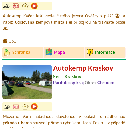
Autokemp Kačer leží vedle čistého jezera Ovčáry s pláží 🏖️ a
nabízí udržováná kempová místa s el.přípojkou na travnaté ploše
⛺.
🛖 Ub..
Schránka
Mapa
Informace
Autokemp Kraskov
Seč - Kraskov
Pardubický kraj
Okres
Chrudim
Můžeme Vám nabídnout dovolenou v oblasti s nádhernou
přírodou. Kemp sousedí přímo s rybníkem Horní Peklo. I v případě