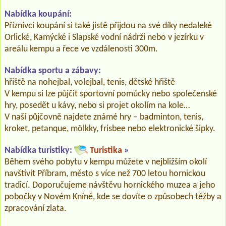
Nabídka koupání:
Příznivci koupání si také jistě přijdou na své díky nedaleké
Orlické, Kamýcké i Slapské vodní nádrži nebo v jezírku v
areálu kempu a řece ve vzdálenosti 300m.
Nabídka sportu a zábavy:
hřiště na nohejbal, volejbal, tenis, dětské hřiště
V kempu si lze půjčit sportovní pomůcky nebo společenské
hry, posedět u kávy, nebo si projet okolím na kole…
V naší půjčovně najdete známé hry – badminton, tenis,
kroket, petanque, mölkky, frisbee nebo elektronické šipky.
Nabídka turistiky:
Turistika
»
Během svého pobytu v kempu můžete v nejbližším okolí
navštívit Příbram, město s více než 700 letou hornickou
tradicí. Doporučujeme návštěvu hornického muzea a jeho
pobočky v Novém Kníně, kde se dovíte o způsobech těžby a
zpracování zlata.