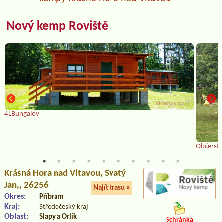
Nový kemp Roviště
4LBungalov
Občerstv
Krásná Hora nad Vltavou
, Svatý
Jan,, 26256
Najít trasu »
Okres:
Příbram
Kraj:
Středočeský kraj
Oblast:
Slapy a Orlík
Schránka