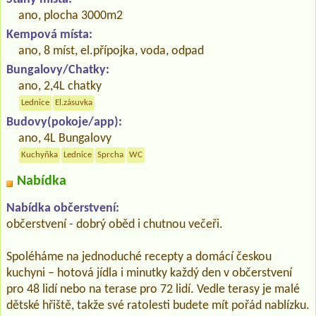
ano, plocha 3000m2
Kempová místa:
ano, 8 míst, el.přípojka, voda, odpad
Bungalovy/Chatky:
ano, 2,4L chatky
Lednice
El.zásuvka
Budovy(pokoje/app):
ano, 4L Bungalovy
Kuchyňka
Lednice
Sprcha
WC
Nabídka
Nabídka občerstvení:
občerstvení - dobrý oběd i chutnou večeři.
Spoléháme na jednoduché recepty a domácí českou
kuchyni – hotová jídla i minutky každý den v občerstvení
pro 48 lidí nebo na terase pro 72 lidí. Vedle terasy je malé
dětské hřiště, takže své ratolesti budete mít pořád nablízku.