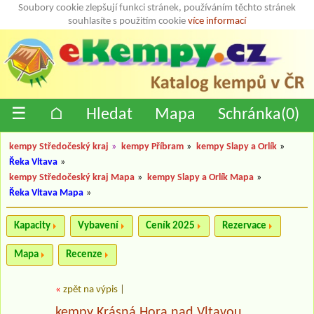
Soubory cookie zlepšují funkci stránek, používáním těchto stránek
souhlasíte s použitím cookie
více informací
☰
⌂
Hledat
Mapa
Schránka(
0
)
kempy Středočeský kraj
»
kempy Příbram
»
kempy Slapy a Orlík
»
Řeka Vltava
»
kempy Středočeský kraj Mapa
»
kempy Slapy a Orlík Mapa
»
Řeka Vltava Mapa
»
Kapacity
Vybavení
Ceník 2025
Rezervace
Mapa
Recenze
«
zpět na výpis
|
kempy Krásná Hora nad Vltavou