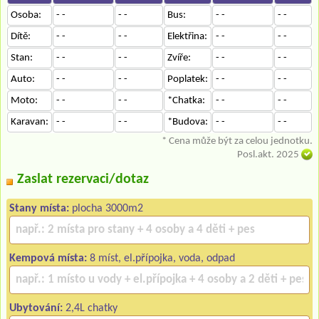
Osoba:
- -
- -
Bus:
- -
- -
Dítě:
- -
- -
Elektřina:
- -
- -
Stan:
- -
- -
Zvíře:
- -
- -
Auto:
- -
- -
Poplatek:
- -
- -
Moto:
- -
- -
*Chatka:
- -
- -
Karavan:
- -
- -
*Budova:
- -
- -
* Cena může být za celou jednotku.
Posl.akt. 2025
Zaslat rezervaci/dotaz
Stany místa:
plocha 3000m2
Kempová místa:
8 míst, el.přípojka, voda, odpad
Ubytování:
2,4L chatky