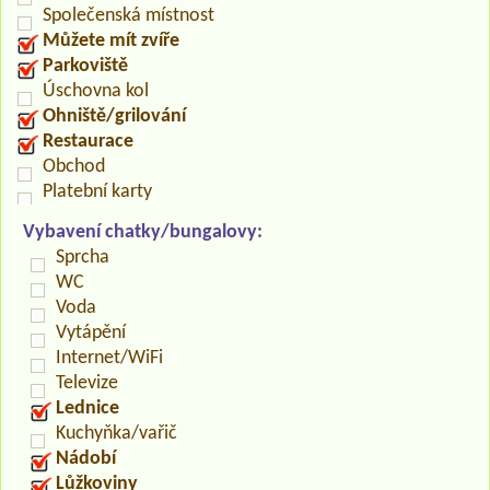
Společenská místnost
Můžete mít zvíře
Parkoviště
Úschovna kol
Ohniště/grilování
Restaurace
Obchod
Platební karty
Vybavení chatky/bungalovy:
Sprcha
WC
Voda
Vytápění
Internet/WiFi
Televize
Lednice
Kuchyňka/vařič
Nádobí
Lůžkoviny