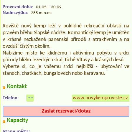
Provozní doba:
01.05. - 30.09.
Nadm.výška:
285 m.n.m.
Roviště nový kemp leží v poklidné rekreační oblasti na
pravém břehu Slapské nádrže. Romantický kemp je umístěn
v krásné nezkažené panenské přírodě s atraktivním a na
ovzduší čistým okolím.
Nabízíme místo ke klidnému i aktivnímu pobytu v srdci
přírody blízko lezeckých skal, tiché Vltavy a krásných lesů.
Vyberte si, co je vašemu srdci nejbližší - ubytování ve
stanech, chatkách, bungalovech nebo karavanu.
Kontakt
- -
www.novykemproviste.cz
»
Telefon:
Zaslat rezervaci/dotaz
Kapacity
Stany místa: