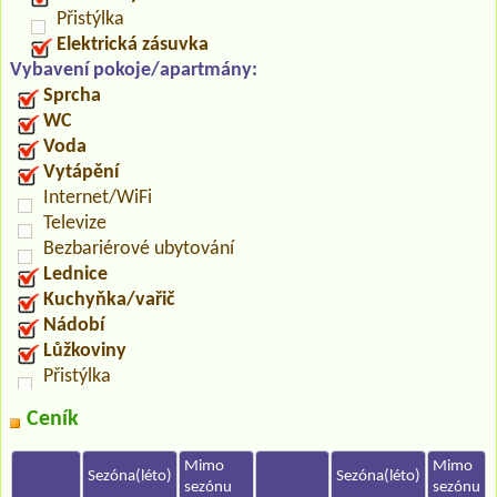
Přistýlka
Elektrická zásuvka
Vybavení pokoje/apartmány:
Sprcha
WC
Voda
Vytápění
Internet/WiFi
Televize
Bezbariérové ubytování
Lednice
Kuchyňka/vařič
Nádobí
Lůžkoviny
Přistýlka
Ceník
Mimo
Mimo
Sezóna(léto)
Sezóna(léto)
sezónu
sezónu