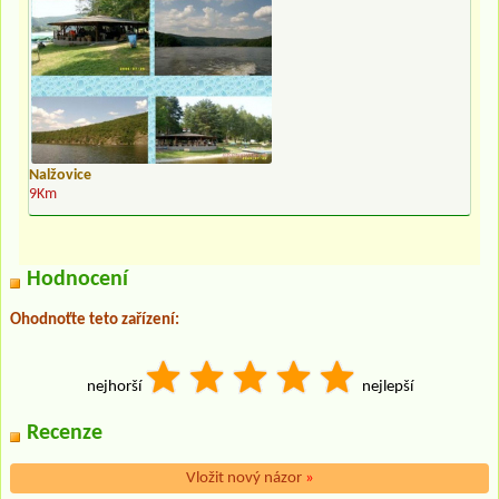
Nalžovice
9Km
Hodnocení
Ohodnoťte teto zařízení:
nejhorší
nejlepší
Recenze
Vložit nový názor
»