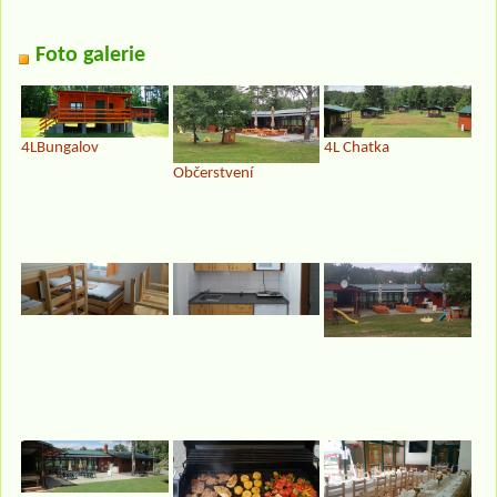
Foto galerie
4LBungalov
4L Chatka
Občerstvení