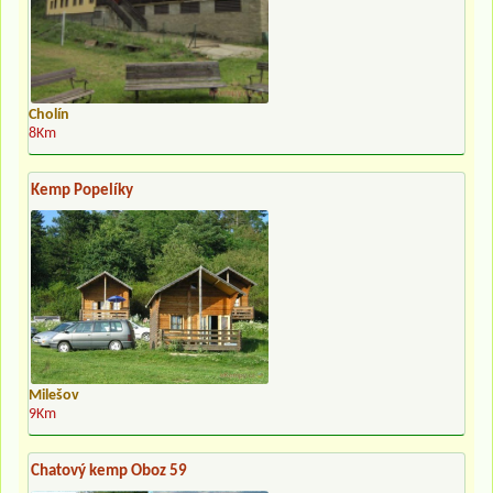
Cholín
8Km
Kemp Popelíky
Milešov
9Km
Chatový kemp Oboz 59