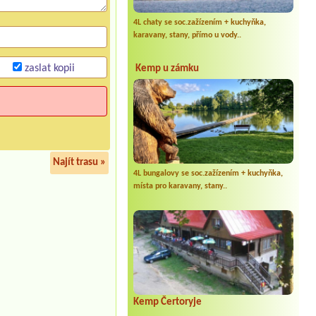
4L chaty se soc.zažízením + kuchyňka,
karavany, stany, přímo u vody..
zaslat kopii
Kemp u zámku
Najít trasu »
4L bungalovy se soc.zažízením + kuchyňka,
místa pro karavany, stany..
Kemp Čertoryje