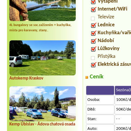
Vytápění
Internet/WiFi
Televize
Lednice
4L bungalovy se soc.zažízením + kuchyňka,
místa pro karavany, stany..
Kuchyňka/vaři
Nádobí
Lůžkoviny
Přistýlka
Elektrická zás
Ceník
Autokemp Kraskov
Sezóna(l
Osoba:
100Kč/
Dítě:
50Kč/d
Stan:
- -
Kemp Úbislav - Ádova chatová osada
Auto:
200Kč/