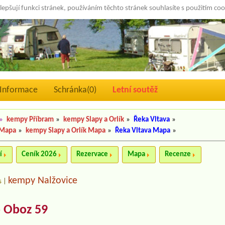
lepšují funkci stránek, používáním těchto stránek souhlasíte s použitím co
Informace
Schránka(
0
)
Letní soutěž
»
kempy Příbram
»
kempy Slapy a Orlík
»
Řeka Vltava
»
 Mapa
»
kempy Slapy a Orlík Mapa
»
Řeka Vltava Mapa
»
í
Ceník 2026
Rezervace
Mapa
Recenze
kempy Nalžovice
s
|
 Oboz 59