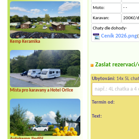
Moto:
- -
Karavan:
200Kč/
Chaty dle dohody-
Ceník 2026.png
(
Kemp Keramika
Zaslat rezervaci
Ubytování:
14x 5L cha
Místa pro karavany a Hotel Orlice
Termín od:
Text: