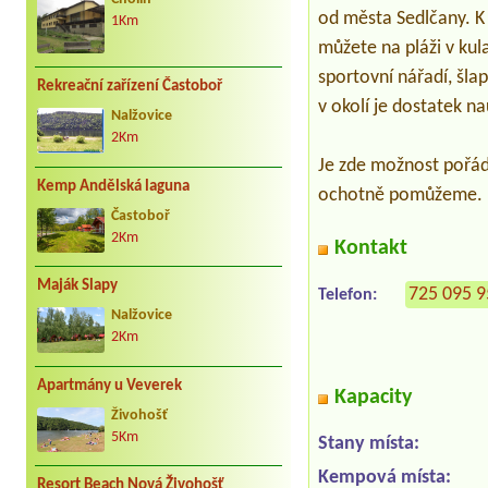
od města Sedlčany. K 
1Km
můžete na pláži v kul
sportovní nářadí, šlap
Rekreační zařízení Častoboř
v okolí je dostatek n
Nalžovice
2Km
Je zde možnost pořádá
Kemp Andělská laguna
ochotně pomůžeme.
Častoboř
2Km
Kontakt
Maják Slapy
725 095 
Telefon:
Nalžovice
2Km
Apartmány u Veverek
Kapacity
Živohošť
5Km
Stany místa:
Kempová místa:
Resort Beach Nová Živohošť