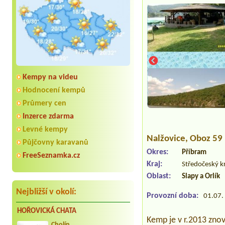
Kempy na videu
Hodnocení kempů
Průmery cen
Inzerce zdarma
Levné kempy
Nalžovice
, Oboz 59
Půjčovny karavanů
Okres:
Příbram
FreeSeznamka.cz
Kraj:
Středočeský k
Oblast:
Slapy a Orlík
Nejbližší v okolí:
Provozní doba:
01.07. 
HOŘOVICKÁ CHATA
Kemp je v r.2013 znov
Cholín