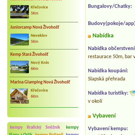
Bungalovy/Chatky:
Křečovice
5Km
Budovy(pokoje/app)
Juniorcamp Nová Živohošť
Nabídka
Neveklov
5Km
Nabídka občerstvení
Kemp Stará Živohošť
restaurace 50m, bar 
Nový Knín
6Km
Nabídka koupání:
Slapská přehrada
Marina Glamping Nová Živohošť
Křečovice
Nabídka turistiky:
6Km
v okolí
Vybavení
kempy Kralický Sněžník
kempy
Vybavení kempu: