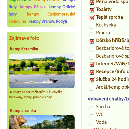
Slapy a Orlík
kempy Pojizeří
kempy
Pitná voda spo
Brdy
kempy Pálava
kempy Orlické
Toalety
hory
kempy Českomoravská
Teplá sprcha
vrchovina
kempy Vranov, Podyjí
Kuchyňka
Pračka
Zajímavé foto
Dětské hřiště
Bezbariérové t
Kemp Keramika
Bezbariérové s
Internet/WiFi/
Recepce/Info 
Služba 24 hod
Areál/kemp op
4L chaty se soc.zažízením + kuchyňka,
karavany, stany, přímo u vody..
Vybavení chatky/b
Sprcha
Kemp u zámku
WC
Voda