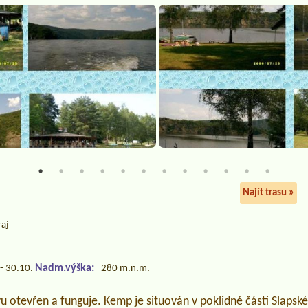
Najít trasu »
raj
Nadm.výška:
- 30.10.
280 m.n.m.
u otevřen a funguje. Kemp je situován v poklidné části Slapsk