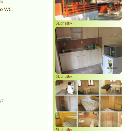
du
pro WC
5L chatky
5L chatky
y:
5L chatky