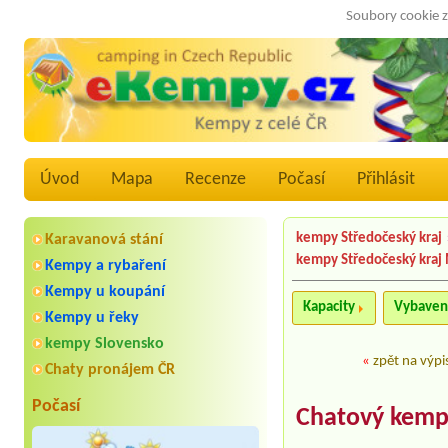
Soubory cookie z
Úvod
Mapa
Recenze
Počasí
Přihlásit
kempy Středočeský kraj
Karavanová stání
kempy Středočeský kraj
Kempy a rybaření
Kempy u koupání
Kapacity
Vybaven
Kempy u řeky
kempy Slovensko
«
zpět na výpi
Chaty pronájem ČR
Počasí
Chatový kemp