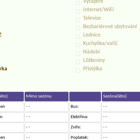
Vytápění
Internet/WiFi
Televize
Bezbariérové ubytování
č
Lednice
Kuchyňka/vařič
Nádobí
Lůžkoviny
uvka
Přistýlka
éto)
Mimo sezónu
Sezóna(léto)
den
- -
Bus:
- -
en
- -
Elektřina:
- -
- -
Zvíře:
- -
den
- -
Poplatek:
- -