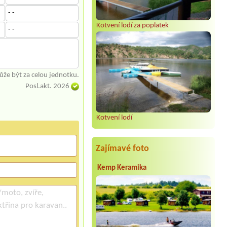
- -
Kotvení lodí za poplatek
- -
že být za celou jednotku.
Posl.akt. 2026
Kotvení lodí
Zajímavé foto
Kemp Keramika