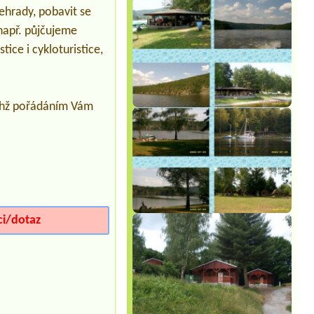
2 misto u vody + el. Prikojka
řehrady, pobavit se
Termín od 2026-07-30 |
Obytné sudy
 např. půjčujeme
Branov
2x 2L sud a 4 osoby
tice i cykloturistice,
Termín od 2026-08-07 |
Kemp Moře u
rybníka Řeka
Chata2 x 2
jichž pořádáním Vám
Termín od 2026-08-12 |
Kemp Ostrá
ci/dotaz