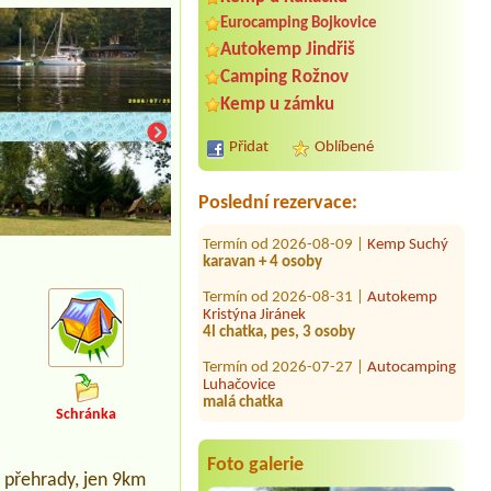
Eurocamping Bojkovice
Autokemp Jindřiš
Termín od 2026-07-23 |
Bikepark
Velhartice
Camping Rožnov
2 dospělé osoby plus dítě do jednoho
Kemp u zámku
roku
Termín od 2026-08-22 |
Kemp U Fíka -
Přidat
Oblíbené
Nahořany
2 B Bungalow/ Hütte 4 Personen
Poslední rezervace:
Termín od 2026-08-09 |
Kemp Suchý
karavan + 4 osoby
5L chatky
Termín od 2026-08-31 |
Autokemp
Kristýna Jiránek
4l chatka, pes, 3 osoby
Termín od 2026-07-27 |
Autocamping
Luhačovice
malá chatka
Termín od |
Schránka
Termín od 2026-08-08 |
Molo Nová
Rabyně
Foto galerie
2 mista pro 2 stany + 4 dospěli +2 deti
é přehrady, jen 9km