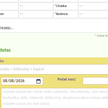
- -
*Chatka:
- -
den
- -
*Budova:
- -
762Kb)...
* Cena mů
/dotaz
tka
Počet nocí: