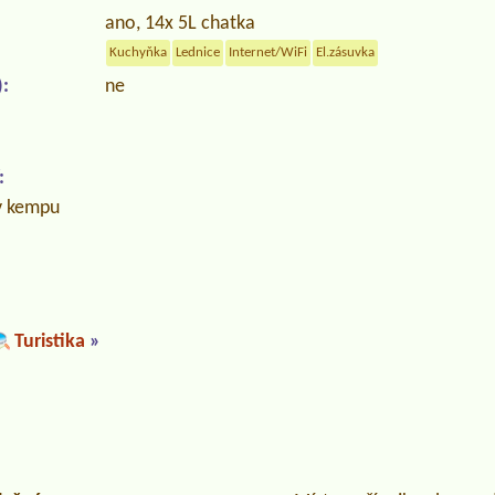
ano, 14x 5L chatka
Kuchyňka
Lednice
Internet/WiFi
El.zásuvka
:
ne
:
v kempu
Turistika
»