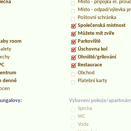
lečná
Místo - přípojka el. prou
Místo - odpad/výlevka 
Poštovní schránka
Společenská místnost
Můžete mít zvíře
/baby room
Parkoviště
oalety
Úschovna kol
prchy
Ohniště/grilování
PC
Restaurace
centrum
Obchod
in denně
Platební karty
locen
ungalovy:
Vybavení pokoje/apartmán
Sprcha
WC
Voda