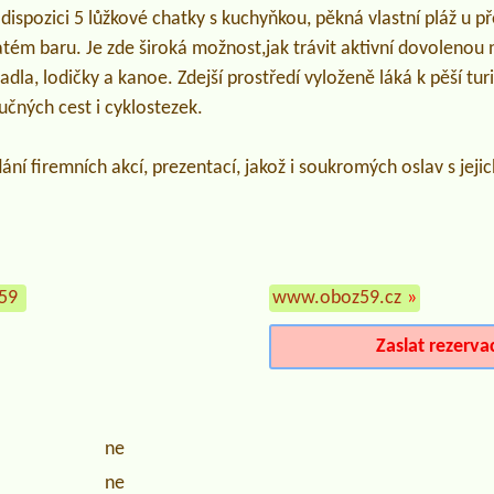
dispozici 5 lůžkové chatky s kuchyňkou, pěkná vlastní pláž u p
atém baru. Je zde široká možnost,jak trávit aktivní dovolenou
adla, lodičky a kanoe. Zdejší prostředí vyloženě láká k pěší turis
aučných cest i cyklostezek.
ní firemních akcí, prezentací, jakož i soukromých oslav s je
959
www.oboz59.cz
»
Zaslat rezerva
ne
ne