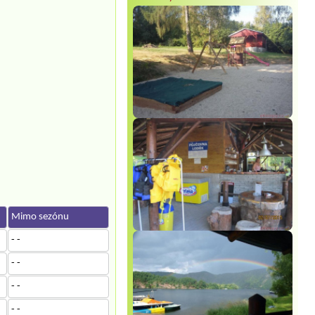
Mimo sezónu
- -
- -
- -
- -