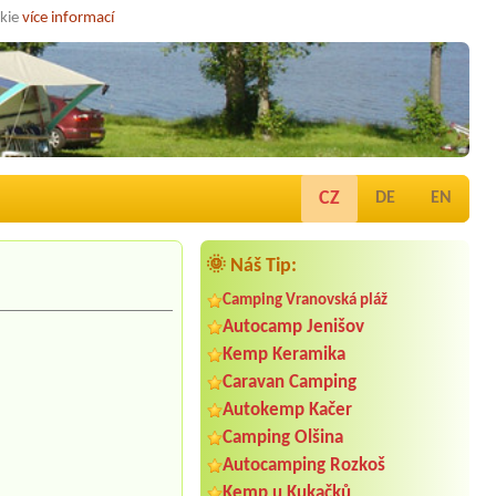
okie
více informací
CZ
DE
EN
🌞 Náš Tip:
Camping Vranovská pláž
Autocamp Jenišov
Kemp Keramika
Caravan Camping
Autokemp Kačer
Camping Olšina
Autocamping Rozkoš
Kemp u Kukačků