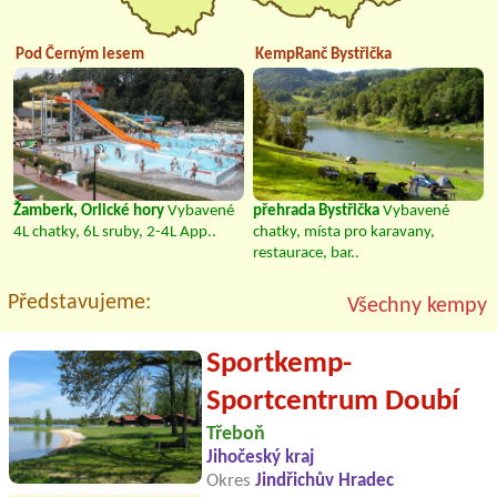
Pod Černým lesem
KempRanč Bystřička
Žamberk, Orlické hory
Vybavené
přehrada Bystřička
Vybavené
4L chatky, 6L sruby, 2-4L App..
chatky, místa pro karavany,
restaurace, bar..
Představujeme:
Všechny kempy
Sportkemp-
Sportcentrum Doubí
Třeboň
Jihočeský kraj
Okres
Jindřichův Hradec