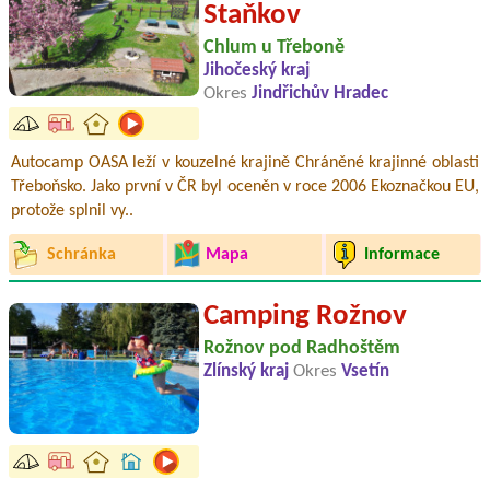
Staňkov
Chlum u Třeboně
Jihočeský kraj
Okres
Jindřichův Hradec
Autocamp OASA leží v kouzelné krajině Chráněné krajinné oblasti
Třeboňsko. Jako první v ČR byl oceněn v roce 2006 Ekoznačkou EU,
protože splnil vy..
Schránka
Mapa
Informace
Camping Rožnov
Rožnov pod Radhoštěm
Zlínský kraj
Okres
Vsetín