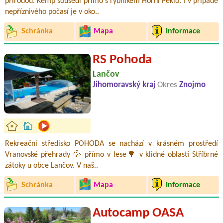
přírodou. Kemp sousedí přímo s rybníkem Horní Peklo. I v případě
nepříznivého počasí je v oko..
Schránka
Mapa
Informace
RS Pohoda
Lančov
Jihomoravský kraj
Okres
Znojmo
Rekreační středisko POHODA se nachází v krásném prostředí
Vranovské přehrady 💦 přímo v lese🌳 v klidné oblasti Stříbrné
zátoky u obce Lančov. V naš..
Schránka
Mapa
Informace
Autocamp OASA