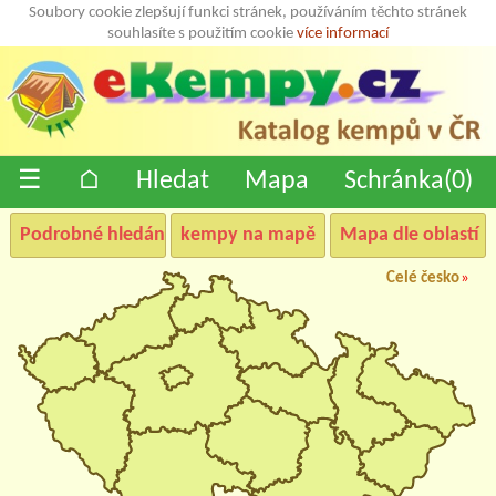
Soubory cookie zlepšují funkci stránek, používáním těchto stránek
souhlasíte s použitím cookie
více informací
☰
⌂
Hledat
Mapa
Schránka(
0
)
Podrobné hledání
kempy na mapě
Mapa dle oblastí
Celé česko
»