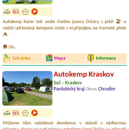
Autokemp Kačer leží vedle čistého jezera Ovčáry s pláží 🏖️ a
nabízí udržováná kempová místa s el.přípojkou na travnaté ploše
⛺.
🛖 Ub..
Schránka
Mapa
Informace
Autokemp Kraskov
Seč - Kraskov
Pardubický kraj
Okres
Chrudim
Můžeme Vám nabídnout dovolenou v oblasti s nádhernou