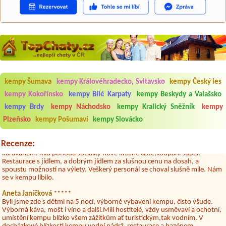
Aneta Melicharová
***
Byli jsme zde v týdnu od 25.7. do 1.8. 2026. Kemp jako takový je pěkný.
V umývárně i na WC bylo vždy čisto, doplněný papír i utěrky, což při
kempy Šumava
kempy Královéhradecko, Svitavsko
kempy Český les
množství návštěvníků není samozřejmost. V kempu je obchod a
restaurace, kebab a další občerstvení. Co nás ale velice zklamalo byl
kempy Kokořínsko
kempy Bílé Karpaty
kempy Beskydy a Valašsko
celodenní hluk z repráků u stanů a absolutní bezohlednost ostatních
kempy Brdy
kempy Náchodsko
kempy Kralický Sněžník
kempy
ubytovaných. Přes den jsem si připadala jak na pouti- z každého koutu
hrála jiná hudba.Kemp pěkný, ale takový rámus jsme ještě nezažili...
Plzeňsko
kempy Pošumaví
kempy Slovácko
Jana
*****
Chtěli jsme být týden,byli jsme dva. Na začátku prázdnin. Přijeli jsme
Recenze:
karavanem. Klid pohoda socialky nové krásné čisté,koupání super.
Restaurace s jídlem, a dobrým jídlem za slušnou cenu na dosah, a
spoustu možností na výlety. Veškerý personál se choval slušně mile. Nám
se v kempu líbilo.
Aneta Janíčková
*****
Byli jsme zde s dětmi na 5 nocí, výborné vybavení kempu, čisto všude.
Výborná káva, mošt i víno a další.Milí hostitelé, vždy usměvaví a ochotní,
umístění kempu blízko všem zážitkům ať turistickým,tak vodním. V
docházkové blízkosti kempu vodní nádrž, restaurace a bazénem,