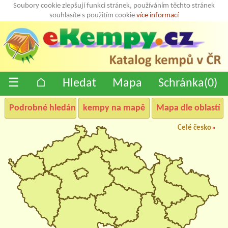
Soubory cookie zlepšují funkci stránek, používáním těchto stránek
souhlasíte s použitím cookie
více informací
☰
⌂
Hledat
Mapa
Schránka(
0
)
Podrobné hledání
kempy na mapě
Mapa dle oblastí
Celé česko
»