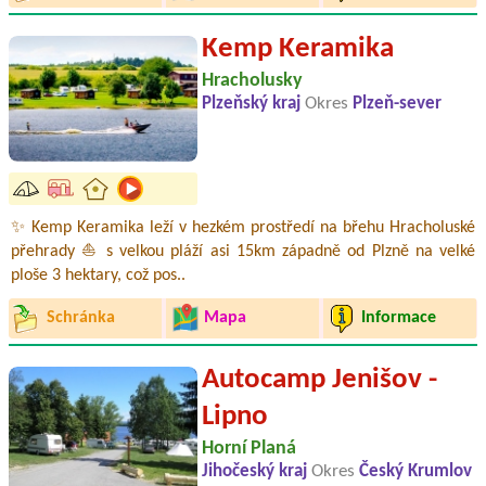
Kemp Keramika
Hracholusky
Plzeňský kraj
Okres
Plzeň-sever
✨ Kemp Keramika leží v hezkém prostředí na břehu Hracholuské
přehrady ⛵ s velkou pláží asi 15km západně od Plzně na velké
ploše 3 hektary, což pos..
Schránka
Mapa
Informace
Autocamp Jenišov -
Lipno
Horní Planá
Jihočeský kraj
Okres
Český Krumlov