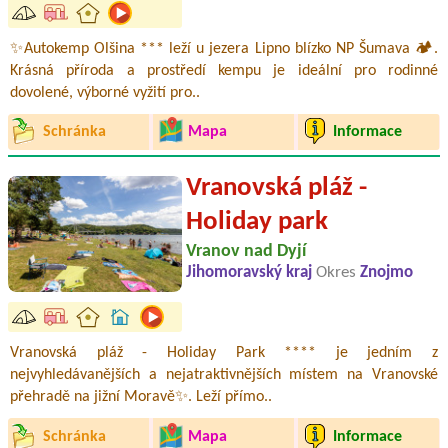
✨Autokemp Olšina *** leží u jezera Lipno blízko NP Šumava 🏕️.
Krásná příroda a prostředí kempu je ideální pro rodinné
dovolené, výborné vyžití pro..
Schránka
Mapa
Informace
Vranovská pláž -
Holiday park
Vranov nad Dyjí
Jihomoravský kraj
Okres
Znojmo
Vranovská pláž - Holiday Park **** je jedním z
nejvyhledávanějších a nejatraktivnějších místem na Vranovské
přehradě na jižní Moravě✨. Leží přímo..
Schránka
Mapa
Informace