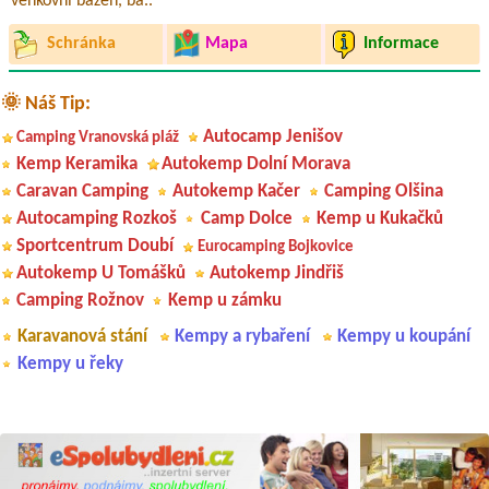
venkovní bazén, ba..
Schránka
Mapa
Informace
🌞 Náš Tip:
Autocamp Jenišov
Camping Vranovská pláž
Kemp Keramika
Autokemp Dolní Morava
Caravan Camping
Autokemp Kačer
Camping Olšina
Autocamping Rozkoš
Camp Dolce
Kemp u Kukačků
Sportcentrum Doubí
Eurocamping Bojkovice
Autokemp U Tomášků
Autokemp Jindřiš
Camping Rožnov
Kemp u zámku
Karavanová stání
Kempy a rybaření
Kempy u koupání
Kempy u řeky