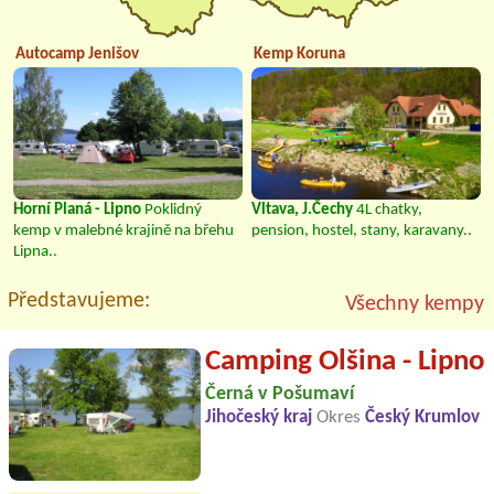
Autocamp Jenišov
Kemp Koruna
Horní Planá - Lipno
Poklidný
Vltava, J.Čechy
4L chatky,
kemp v malebné krajině na břehu
pension, hostel, stany, karavany..
Lipna..
Představujeme:
Všechny kempy
Camping Olšina - Lipno
Černá v Pošumaví
Jihočeský kraj
Okres
Český Krumlov