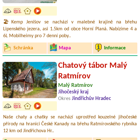
🏖️Kemp Jenišov se nachází v malebné krajině na břehu
Lipenského jezera, asi 1.5km od obce Horní Planá. Nabízíme 4 a
6L Mobilheimy pro 7 denní poby..
Schránka
Mapa
Informace
Chatový tábor Malý
Ratmírov
Malý Ratmírov
Jihočeský kraj
Okres
Jindřichův Hradec
Naše chaty a chatky se nachází uprostřed kouzelné jihočeské
přírody na hranici České Kanady na břehu Ratmírovského rybníka
12 km od Jindřichova Hr..