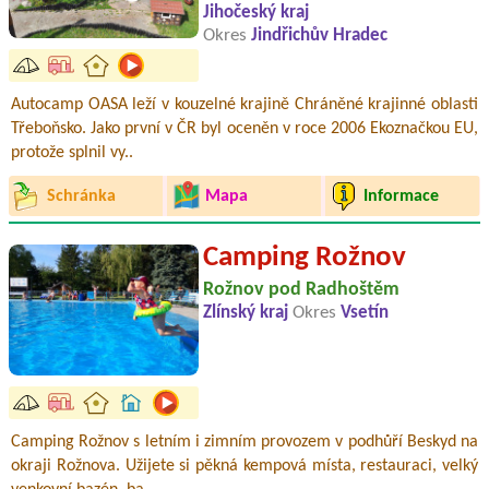
Jihočeský kraj
Okres
Jindřichův Hradec
Autocamp OASA leží v kouzelné krajině Chráněné krajinné oblasti
Třeboňsko. Jako první v ČR byl oceněn v roce 2006 Ekoznačkou EU,
protože splnil vy..
Schránka
Mapa
Informace
Camping Rožnov
Rožnov pod Radhoštěm
Zlínský kraj
Okres
Vsetín
Camping Rožnov s letním i zimním provozem v podhůří Beskyd na
okraji Rožnova. Užijete si pěkná kempová místa, restauraci, velký