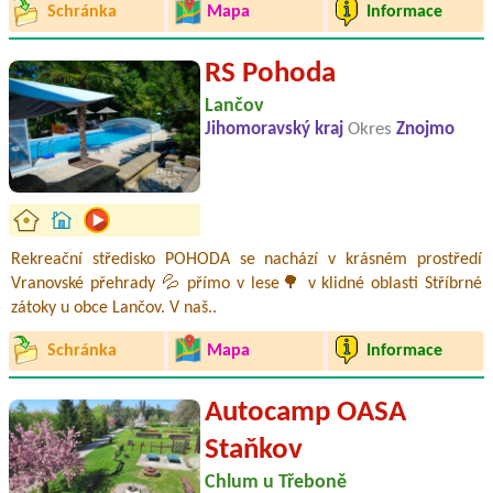
Schránka
Mapa
Informace
RS Pohoda
Lančov
Jihomoravský kraj
Okres
Znojmo
Rekreační středisko POHODA se nachází v krásném prostředí
Vranovské přehrady 💦 přímo v lese🌳 v klidné oblasti Stříbrné
zátoky u obce Lančov. V naš..
Schránka
Mapa
Informace
Autocamp OASA
Staňkov
Chlum u Třeboně