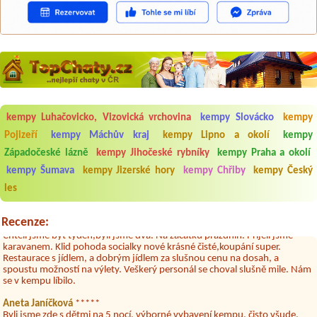
Aneta Melicharová
***
kempy Luhačovicko, Vizovická vrchovina
kempy Slovácko
kempy
Byli jsme zde v týdnu od 25.7. do 1.8. 2026. Kemp jako takový je pěkný.
Pojizeří
kempy Máchův kraj
kempy Lipno a okolí
kempy
V umývárně i na WC bylo vždy čisto, doplněný papír i utěrky, což při
množství návštěvníků není samozřejmost. V kempu je obchod a
Západočeské lázně
kempy Jihočeské rybníky
kempy Praha a okolí
restaurace, kebab a další občerstvení. Co nás ale velice zklamalo byl
kempy Šumava
kempy Jizerské hory
kempy Chřiby
kempy Český
celodenní hluk z repráků u stanů a absolutní bezohlednost ostatních
ubytovaných. Přes den jsem si připadala jak na pouti- z každého koutu
les
hrála jiná hudba.Kemp pěkný, ale takový rámus jsme ještě nezažili...
Jana
*****
Recenze:
Chtěli jsme být týden,byli jsme dva. Na začátku prázdnin. Přijeli jsme
karavanem. Klid pohoda socialky nové krásné čisté,koupání super.
Restaurace s jídlem, a dobrým jídlem za slušnou cenu na dosah, a
spoustu možností na výlety. Veškerý personál se choval slušně mile. Nám
se v kempu líbilo.
Aneta Janíčková
*****
Byli jsme zde s dětmi na 5 nocí, výborné vybavení kempu, čisto všude.