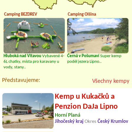
Camping BEZDREV
Camping Olšina
Hluboká nad Vltavou
Vybavené 4-
Černá v Pošumaví
Super kemp
6L chatky, místa pro karavany u
podél jezera Lipno..
vody, stany..
Představujeme:
Všechny kempy
Kemp u Kukačků a
Penzion DaJa Lipno
Horní Planá
Jihočeský kraj
Okres
Český Krumlov