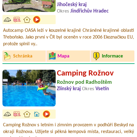
Jihočeský kraj
Okres
Jindřichův Hradec
Autocamp OASA leží v kouzelné krajině Chráněné krajinné oblasti
Třeboňsko. Jako první v ČR byl oceněn v roce 2006 Ekoznačkou EU,
protože splnil vy..
Schránka
Mapa
Informace
Camping Rožnov
Rožnov pod Radhoštěm
Zlínský kraj
Okres
Vsetín
Camping Rožnov s letním i zimním provozem v podhůří Beskyd na
okraji Rožnova. Užijete si pěkná kempová místa, restauraci, velký