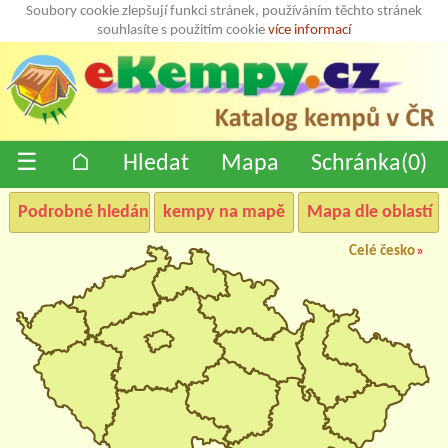
Soubory cookie zlepšují funkci stránek, používáním těchto stránek
souhlasíte s použitím cookie
více informací
☰
⌂
Hledat
Mapa
Schránka(
0
)
Podrobné hledání
kempy na mapě
Mapa dle oblastí
Celé česko
»