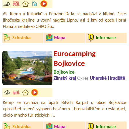
⛵ Kemp u Kukačků a Penzion DaJa se nachází v klidné, čisté
jihočeské krajině u vodní nádrže Lipno, asi 1 km od obce Horní
Planá a nedaleko CHKO Šu..
Schránka
Mapa
Informace
Eurocamping
Bojkovice
Bojkovice
Zlínský kraj
Okres
Uherské Hradiště
Kemp se nachází na úpatí Bílých Karpat u obce Bojkovice
uprostřed zeleně vybaven bazénem i brouzdalištěm a restaurací,
okolo mnoho turistických i ..
Schránka
Mapa
Informace