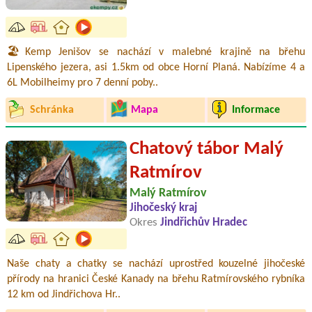
🏖️Kemp Jenišov se nachází v malebné krajině na břehu
Lipenského jezera, asi 1.5km od obce Horní Planá. Nabízíme 4 a
6L Mobilheimy pro 7 denní poby..
Schránka
Mapa
Informace
Chatový tábor Malý
Ratmírov
Malý Ratmírov
Jihočeský kraj
Okres
Jindřichův Hradec
Naše chaty a chatky se nachází uprostřed kouzelné jihočeské
přírody na hranici České Kanady na břehu Ratmírovského rybníka
12 km od Jindřichova Hr..