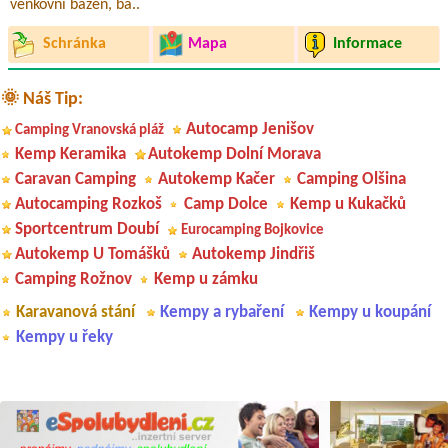
venkovní bazén, ba..
Schránka
Mapa
Informace
🌞 Náš Tip:
Autocamp Jenišov
Camping Vranovská pláž
Kemp Keramika
Autokemp Dolní Morava
Caravan Camping
Autokemp Kačer
Camping Olšina
Autocamping Rozkoš
Camp Dolce
Kemp u Kukačků
Sportcentrum Doubí
Eurocamping Bojkovice
Autokemp U Tomášků
Autokemp Jindřiš
Camping Rožnov
Kemp u zámku
Karavanová stání
Kempy a rybaření
Kempy u koupání
Kempy u řeky