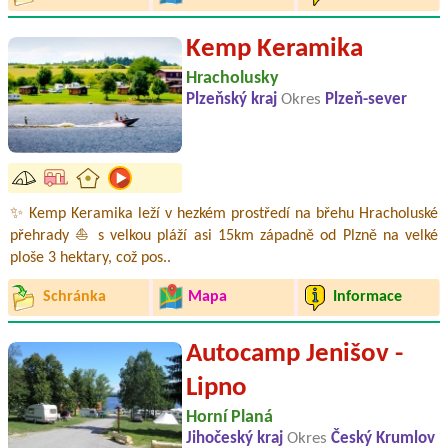
Kemp Keramika
Hracholusky
Plzeňský kraj
Okres
Plzeň-sever
✨ Kemp Keramika leží v hezkém prostředí na břehu Hracholuské
přehrady ⛵ s velkou pláží asi 15km západně od Plzně na velké
ploše 3 hektary, což pos..
Schránka
Mapa
Informace
Autocamp Jenišov -
Lipno
Horní Planá
Jihočeský kraj
Okres
Český Krumlov